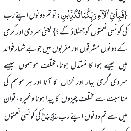
فَبِاَیِّ اٰلَآءِ رَبِّكُمَا تُكَذِّبٰنِ
{
: تو تم دونوں اپنے رب
کی کونسی نعمتوں کوجھٹلاؤ گے؟} یعنی سردی اور گرمی
کے دونوں مشرقوں اور مغربوں میں جو بے شمار فوائد
ہیں جیسے ہوا کا مُعتدل ہونا،مختلف موسموں جیسے
سردی گرمی بہار اور خزاں کا آنا اور ہر موسم کی
مناسبت سے مختلف چیزوں کا پیدا ہونا وغیرہ ،توان
عَزَّوَجَلَّ
میں سے تم دونوں اپنے رب
کی کونسی نعمتوں