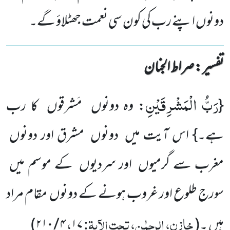
دونوں اپنے رب کی کون سی نعمت جھٹلاؤ گے۔
تفسیر : ‎صراط الجنان
رَبُّ الْمَشْرِقَیْنِ
{
: وہ دونوں مَشرقوں کا رب
ہے۔} اس آیت میں دونوں مشرق اور دونوں
مغرب سے گرمیوں اور سردیوں کے موسم میں
سورج طلوع اور غروب ہونے کے دونوں مقام مراد
خازن، الرحمٰن، تحت الآیۃ:
،
ہیں ۔
(
۱۷
۴ / ۲۱۰
)