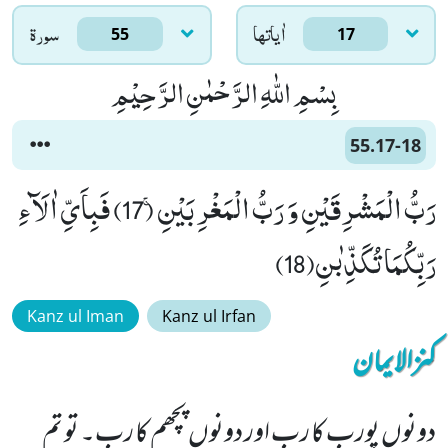
اٰياتها
سورۃ
55
17
بِسْمِ اللّٰهِ الرَّحْمٰنِ الرَّحِیْمِ
55.17-18
رَبُّ الْمَشْرِقَیْنِ وَ رَبُّ الْمَغْرِبَیْنِۚ (17) فَبِاَیِّ اٰلَآءِ
رَبِّكُمَا تُكَذِّبٰنِ(18)
Kanz ul Iman
Kanz ul Irfan
کنزالایمان
دونوں پورب کا رب اور دونوں پچھم کا رب۔ تو تم