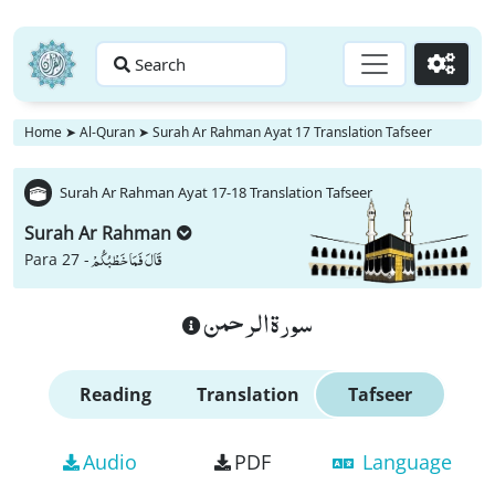
Search
Go
Home
➤
Al-Quran
➤
Surah Ar Rahman Ayat 17 Translation Tafseer
Surah Ar Rahman Ayat 17-18 Translation Tafseer
Surah Ar Rahman
قَالَ فَمَا خَطْبُكُمْ
Para 27 -
سورة الرحمن
Reading
Translation
Tafseer
Audio
PDF
Language