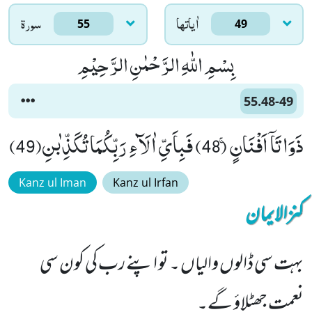
اٰياتها
سورۃ
55
49
بِسْمِ اللّٰهِ الرَّحْمٰنِ الرَّحِیْمِ
55.48-49
ذَوَاتَاۤ اَفْنَانٍۚ (48) فَبِاَیِّ اٰلَآءِ رَبِّكُمَا تُكَذِّبٰنِ(49)
Kanz ul Iman
Kanz ul Irfan
کنزالایمان
بہت سی ڈالوں والیاں ۔ تو اپنے رب کی کون سی
نعمت جھٹلاؤ گے۔