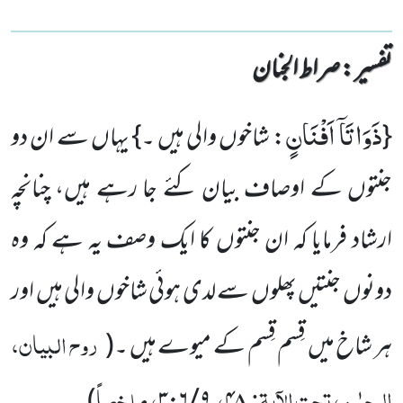
تفسیر : ‎صراط الجنان
ذَوَاتَاۤ اَفْنَانٍ
{
: شاخوں والی ہیں ۔} یہاں سے ان دو
جنتوں کے اوصاف بیان کئے جا رہے ہیں، چنانچہ
ارشاد فرمایا کہ ان جنتوں کا ایک وصف یہ ہے کہ وہ
دونوں جنتیں پھلوں سے لدی ہوئی شاخوں والی ہیں اور
روح البیان،
ہر شاخ میں قِسم قِسم کے میوے ہیں ۔
(
الرحمٰن، تحت الآیۃ:
،
، ملخصاً
)
۹ / ۳۰۶
۴۸