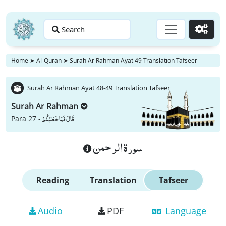
Search
Go
Home
➤
Al-Quran
➤
Surah Ar Rahman Ayat 49 Translation Tafseer
Surah Ar Rahman Ayat 48-49 Translation Tafseer
Surah Ar Rahman
قَالَ فَمَا خَطْبُكُمْ
Para 27 -
سورة الرحمن
Reading
Translation
Tafseer
Audio
PDF
Language