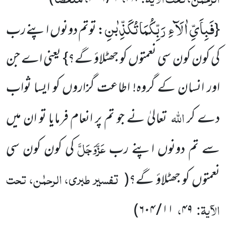
فَبِاَیِّ اٰلَآءِ رَبِّكُمَا تُكَذِّبٰنِ
{
: توتم دونوں اپنے رب
کی کون کون سی نعمتوں کو جھٹلاؤ گے؟} یعنی اے جن
اور انسان کے گروہ! اطاعت گزاروں کو ایسا ثواب
اللہ
دے کر
تعالیٰ نے جو تم پر انعام فرمایا تو ان میں
عَزَّوَجَلَّ
سے تم دونوں اپنے رب
کی کون کون سی
تفسیر طبری، الرحمٰن، تحت
نعمتوں کو جھٹلاؤ گے؟
(
الآیۃ:
،
)
۱۱ / ۶۰۴
۴۹