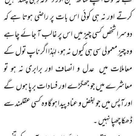
ہے کہ لوگ اپنے ساتھ غَبن اور دھوکہ دِہی پسند نہیں
کرتے اور نہ ہی کوئی اس بات پر راضی ہوتا ہے کہ
دوسرا شخص کسی چیز میں
اس پر غالب آ جائے چاہے
وہ چیز معمولی سی ہی کیوں
نہ ہو، لہٰذا اگر ناپ تول کے
معاملات میں
عدل و انصاف اور برابری نہ ہو تو
معاشرے میں جو جھگڑے اور فسادات برپا ہوں
گے
اور آپس میں
جو بغض و عناد پیدا ہوگا وہ کسی عقلمند سے
ڈھکا چھپا نہیں
۔