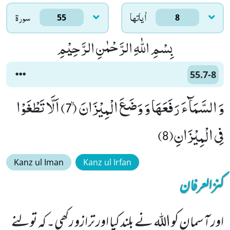
اٰياتها
سورۃ
55
8
بِسْمِ اللّٰهِ الرَّحْمٰنِ الرَّحِیْمِ
55.7-8
وَ السَّمَآءَ رَفَعَهَا وَ وَضَعَ الْمِیْزَانَۙ (7) اَلَّا تَطْغَوْا
فِی الْمِیْزَانِ(8)
Kanz ul Iman
Kanz ul Irfan
کنزالعرفان
اور آسمان کو اللہ نے بلند کیا اور ترازو رکھی۔ کہ تولنے