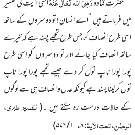
رَضِیَ اللہ تَعَالٰی عَنْہُ
حضرت قتادہ
اسی آیت کی تفسیر
میں
فرماتے ہیں
’’اے انسان !تو دوسروں
کے ساتھ
اسی طرح انصاف کر جس طرح تجھے پسند ہے کہ تیرے
ساتھ انصاف کیا جائے اور تو دوسروں
کو اسی طرح
پورا پورا ناپ تول کر دے جیسے تجھے پورا پورا ناپ
تول کر لینا پسند ہے کیونکہ عدل و انصاف ہی سے لوگوں
تفسیر طبری،
کے حالات درست رہ سکتے ہیں ۔
(
الرحمٰن، تحت الآیۃ:
،
)
۵۷۶
/
۱۱
۸