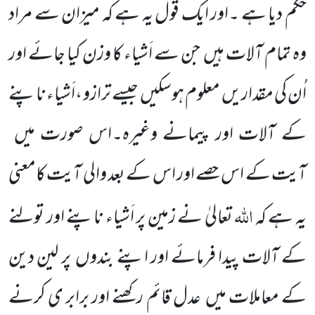
حکم دیا ہے ۔اور ایک قول یہ ہے کہ میزان سے مراد
وہ تمام آلات ہیں
جن سے اَشیاء کا وزن کیا جائے اور
اُن کی مقداریں
معلوم ہوسکیں
جیسے ترازو ،اَشیاء ناپنے
کے آلات اور پیمانے وغیرہ۔اس صورت میں
آیت کے اس حصے اور اس کے بعد والی آیت کامعنی
اللہ
یہ ہے کہ
تعالیٰ نے زمین پر اَشیاء ناپنے اور تولنے
کے آلات پیدا فرمائے اور اپنے بندوں
پر لین دین
کے معاملات میں
عدل قائم رکھنے اور برابر ی کرنے