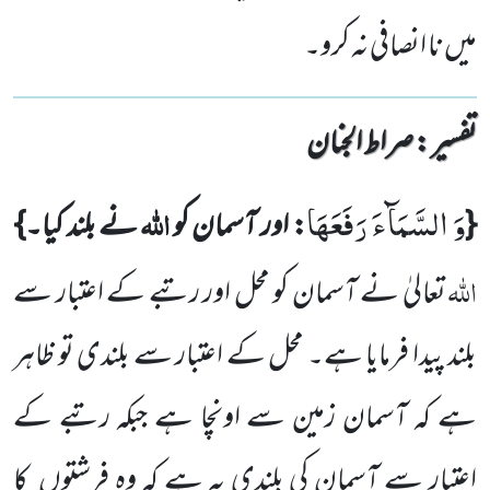
میں نا انصافی نہ کرو۔
تفسیر : ‎صراط الجنان
وَ السَّمَآءَ رَفَعَهَا
اللہ
{
: اور آسمان کو
نے بلند کیا۔}
اللہ
تعالیٰ نے آسمان کو محل اور رتبے کے اعتبار سے
بلند پیدا فرمایا ہے۔ محل کے اعتبار سے بلندی تو ظاہر
ہے کہ آسمان زمین سے اونچا ہے جبکہ رتبے کے
اعتبار سے آسمان کی بلندی یہ ہے کہ وہ فرشتوں
کا