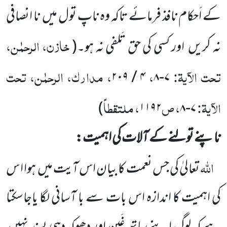
کے اَحکام نافذ فرمائے تاکہ وہ ناپ تول میں
نا انصافی
خازن، الرحمٰن،
نہ کریں
اور کسی کی حق تَلفی نہ ہو۔
(
تحت الآیۃ:
،
، مدارک، الرحمٰن، تحت
۲۰۹
/
۴
۸
-
۷
الآیۃ:
، ص
، ملتقطاً
)
۱۱۹۲
۸
-
۷
ناپنے تولنے کے آلات کی اہمیت:
اللہ
تعالیٰ کی جس نعمت کا بیان اس آیت میں
ہوا ا س
کی اہمیت کا اندازہ اس بات سے با آسانی لگا یاجاسکتا