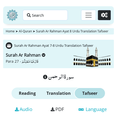
Search
Go
Home
➤
Al-Quran
➤
Surah Ar Rahman Ayat 8 Urdu Translation Tafseer
Surah Ar Rahman Ayat 7-8 Urdu Translation Tafseer
Surah Ar Rahman
قَالَ فَمَا خَطْبُكُمْ
Para 27 -
سورة الرحمن
Reading
Translation
Tafseer
Audio
PDF
Language