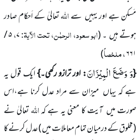
اللہ
مَسکن ہے اور یہیں
سے
تعالیٰ کے اَحکام صادر
ابو سعود، الرحمٰن، تحت الآیۃ:
،
ہوتے ہیں
۔
(
۷
۵
/
، ملخصاً
)
۶۶۱
وَ وَضَعَ الْمِیْزَانَ
{
: اور ترازو رکھی۔}
ایک قول یہ
ہے کہ یہاں
میزان سے مراد عدل کرنا ہے،اس
اللہ
صورت میں
آیت کا معنی یہ ہے کہ
تعالیٰ نے
(مخلوق کے درمیان تمام معاملات میں )
عدل کرنے کا