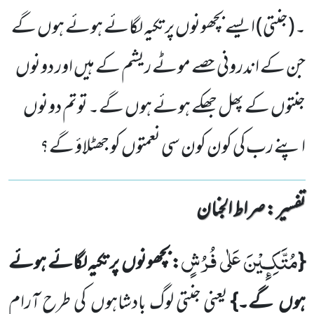
۔(جنتی) ایسے بچھونوں پر تکیہ لگائے ہوئے ہوں گے
جن کے اندرونی حصے موٹے ریشم کے ہیں اور دونوں
جنتوں کے پھل جھکے ہوئے ہوں گے۔ توتم دونوں
اپنے رب کی کون کون سی نعمتوں کو جھٹلاؤ گے؟
تفسیر : ‎صراط الجنان
مُتَّكِـٕیْنَ عَلٰى فُرُشٍ
{
: بچھونوں پر تکیہ لگائے ہوئے
ہوں گے۔}
یعنی جنتی لوگ بادشاہوں کی طرح آرام