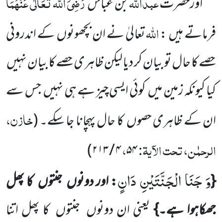
عبداللہ
رَضِیَ اللہ تَعَالٰی عَنْہُمَا
اورحضرت
بن عباس
اللہ
فرماتے ہیں :
تعالیٰ نے ان بچھونوں کے اندرونی
حصے کا حال تو بیان کر دیا لیکن ظاہری حصے کا بیان نہیں
کیا کیونکہ زمین میں کوئی ایسی چیز ہے ہی نہیں جس سے
خازن،
ان کے ظاہری حصوں کا حال پہچانا جا سکے۔
(
الرحمٰن، تحت الآیۃ:
،
)
۴ / ۲۱۳
۵۴
وَ جَنَا الْجَنَّتَیْنِ دَانٍ
{
: اور دونوں جنتوں کا پھل
جھکاہوا ہے۔}
یعنی ان دونوں جنتوں کا پھل اتنا