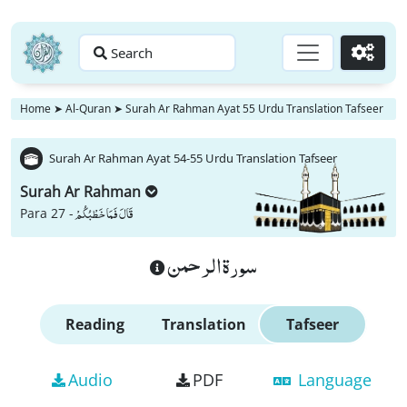
Search
Go
Home
➤
Al-Quran
➤
Surah Ar Rahman Ayat 55 Urdu Translation Tafseer
Surah Ar Rahman Ayat 54-55 Urdu Translation Tafseer
Surah Ar Rahman
قَالَ فَمَا خَطْبُكُمْ
Para 27 -
سورة الرحمن
Reading
Translation
Tafseer
Audio
PDF
Language