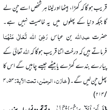
قریب ہو گا کہ کھڑا، بیٹھا اور لیٹا ہر شخص اسے چن لے
گا جبکہ دنیا کے پھلوں میں یہ خاصیت نہیں ہے۔
عبداللہ
رَضِیَ اللہ تَعَالٰی
عَنْہُمَا
حضرت
بن عباس
اللہ
فرماتے ہیں کہ درخت اتنا قریب ہوگا کہ
تعالیٰ کے
پیارے بندے کھڑے یابیٹھے جیسے چاہیں گے اس کا
خازن، الرحمٰن، تحت الآیۃ:
،
پھل چن لیں گے۔
(
۵۴
۴
)
/ ۲۱۴
فَبِاَیِّ اٰلَآءِ رَبِّكُمَا تُكَذِّبٰنِ