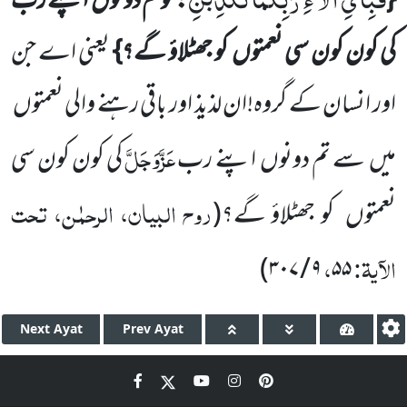
{
: توتم دونوں اپنے رب
کی کون کون سی نعمتوں کو جھٹلاؤ گے؟}
یعنی اے جن
اور انسان کے گروہ!ان لذیذ اور باقی رہنے والی نعمتوں
عَزَّوَجَلَّ
میں سے تم دونوں اپنے رب
کی کون کون سی
روح البیان، الرحمٰن، تحت
نعمتوں کو جھٹلاؤ گے؟
(
الآیۃ:
،
)
۹ / ۳۰۷
۵۵
Next
Ayat
Prev
Ayat