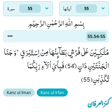
اٰياتها
سورۃ
55
55
بِسْمِ اللّٰهِ الرَّحْمٰنِ الرَّحِیْمِ
55.54-55
مُتَّكِـٕیْنَ عَلٰى فُرُشٍۭ بَطَآىٕنُهَا مِنْ اِسْتَبْرَقٍؕ-وَ جَنَا
الْجَنَّتَیْنِ دَانٍۚ (54) فَبِاَیِّ اٰلَآءِ رَبِّكُمَا
تُكَذِّبٰنِ(55)
Kanz ul Iman
Kanz ul Irfan
کنزالعرفان