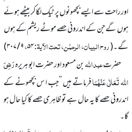
اور راحت سے ایسے بچھونوں پر ٹیک لگاکر بیٹھے ہوئے
ہوں گے جن کے اندرونی حصے موٹے ریشم کے ہوں
روح البیان، الرحمٰن، تحت الآیۃ:
،
گے ۔
(
۵۴
۹ / ۳۰۷
)
عبداللہ
رَضِیَ
حضرت
بن مسعود اور حضرت ابو ہریرہ
اللہ تَعَالٰی عَنْہُمَا
فرماتے ہیں ’’جب ا س بچھونے کے
اندرونی حصے کا یہ حال ہے تو ظاہری حصے کا کیا حال ہو
گا۔