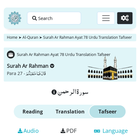
Search
Go
Home
➤
Al-Quran
➤
Surah Ar Rahman Ayat 78 Urdu Translation Tafseer
Surah Ar Rahman Ayat 78 Urdu Translation Tafseer
Surah Ar Rahman
قَالَ فَمَا خَطْبُكُمْ
Para 27 -
سورة الرحمن
Reading
Translation
Tafseer
Audio
PDF
Language