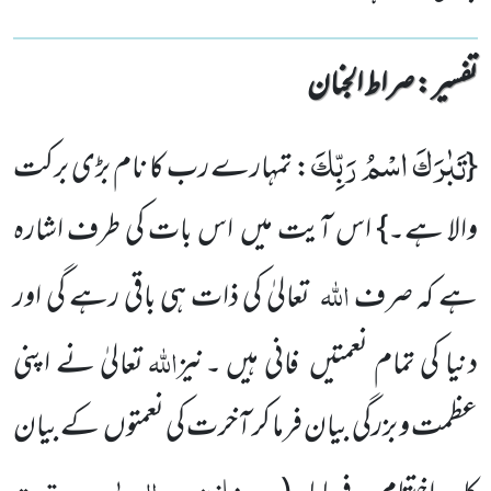
تفسیر : ‎صراط الجنان
تَبٰرَكَ اسْمُ رَبِّكَ
{
: تمہارے رب کا نام بڑی برکت
والا ہے۔} اس آیت میں اس بات کی طرف اشارہ
اللہ
ہے کہ صرف
تعالیٰ کی ذات ہی باقی رہے گی اور
اللہ
دنیا کی تمام نعمتیں فانی ہیں ۔نیز
تعالیٰ نے اپنی
عظمت و بزرگی بیان فرما کر آخرت کی نعمتوں کے بیان
خازن، الرحمٰن، تحت