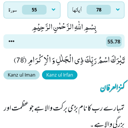
اٰياتها
سورۃ
55
78
بِسْمِ اللّٰهِ الرَّحْمٰنِ الرَّحِیْمِ
55.78
تَبٰرَكَ اسْمُ رَبِّكَ ذِی الْجَلٰلِ وَ الْاِكْرَامِ۠ (78)
Kanz ul Iman
Kanz ul Irfan
کنزالعرفان
تمہارے رب کا نام بڑی برکت والا ہے جو عظمت اور
بزرگی والاہے۔