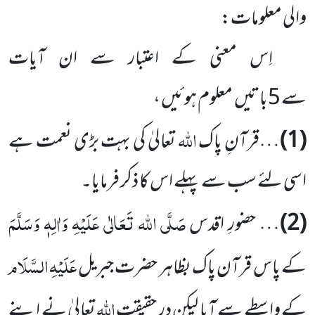
والی معلومات:
اِس معنی کے اعتبار سے ان آیات
سے 5باتیں معلوم ہوئیں ،
اللہ
(1)
…قرآنِ پاک
تعالیٰ کی بہت بڑی نعمت ہے
اسی لئے سب سے پہلے اس کا ذکر فرمایا۔
صَلَّی اللہ تَعَالٰی عَلَیْہِ وَاٰلِہٖ وَسَلَّمَ
(2)
… حضورِ اقدس
عَلَیْہِ
السَّلَام
کے پاس قرآن پاک بظاہر حضرت جبریل
اللہ
کے واسطے سے آیا لیکن در حقیقت
تعالیٰ نے اپنے