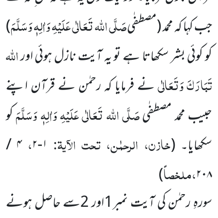
صَلَّی اللہ تَعَالٰی عَلَیْہِ وَاٰلِہٖ وَسَلَّمَ
جب کہا کہ محمد
(مصطفٰی
)
اللہ
کو کوئی بشر سکھاتا ہے تو یہ آیت نازل ہوئی اور
تَبَارَکَ
وَتَعَالٰی
نے فرمایا کہ رحمٰن نے قرآن اپنے
صَلَّی اللہ تَعَالٰی عَلَیْہِ وَاٰلِہٖ وَسَلَّمَ
حبیب محمد مصطفٰی
کو
خازن، الرحمٰن، تحت الآیۃ:
،
سکھایا۔
(
۱-۲
۴ /
،ملخصاً
)
۲۰۸
سورہِ رحمٰن کی آیت نمبر1اور 2سے حاصل ہونے