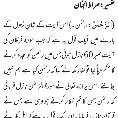
تفسیر : ‎صراط الجنان
اَلرَّحْمٰنُ
{
: رحمٰن۔} اس آیت کے شانِ نزول کے
بارے میں ایک قول یہ ہے کہ جب سورۂ فرقان کی
آیت نمبر60 نازل ہوئی جس میں رحمٰن کو سجدہ کرنے
کا حکم دیا گیا توکفارِ مکہ نے کہا کہ رحمٰن کیا ہے ہم نہیں
اللہ
جانتے ،اس پر
تعالیٰ نے سورۃُ الرّحمٰن نازل فرمائی
کہ رحمٰن جس کا تم انکار کرتے ہو وہی ہے جس نے
قرآن نازل فرمایا ۔اور ایک قول یہ ہے کہ اہل ِمکہ نے