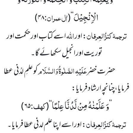
’’
الْاِنْجِیْلَ
اٰل عمران:
)
۴۸
(
‘‘
ترجمۂ
کنزُالعِرفان
اللہ
: اور
اسے کتاب اور حکمت اور
توریت اور انجیل سکھائے گا۔
عَلَیْہِ
الصَّلٰوۃُ
وَالسَّلَام
حضرت خضر
کو علمِ لدُنی عطا
فرمایا،چنانچہ ارشاد فرمایا:
وَ عَلَّمْنٰهُ مِنْ لَّدُنَّا عِلْمًا
کہف:
)
۶۵
(
‘‘
’’
ترجمۂ
کنزُالعِرفان
: اور اسے اپنا علم لدنی عطا فرمایا۔