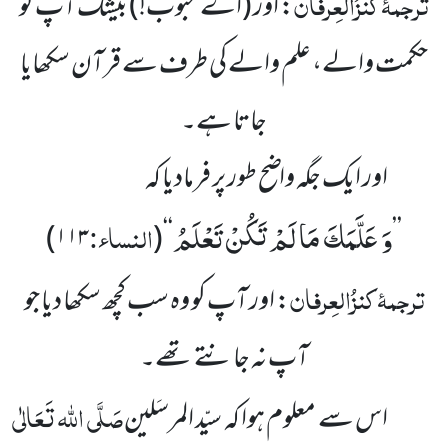
ترجمۂ
کنزُالعِرفان
: اور
(اے محبوب!)
بیشک آپ کو
حکمت والے، علم والے کی طرف سے قرآن سکھایا
جاتا ہے۔
اور ایک جگہ واضح طور پر فرمادیا کہ
وَ عَلَّمَكَ مَا لَمْ تَكُنْ تَعْلَمُ
النساء:
)
۱۱۳
(
‘‘
’’
ترجمۂ
کنزُالعِرفان
: اور آپ کو وہ سب کچھ سکھا دیا جو
آپ نہ جانتے تھے۔
صَلَّی اللہ تَعَالٰی
اس سے معلوم ہوا کہ سیّد المرسَلین