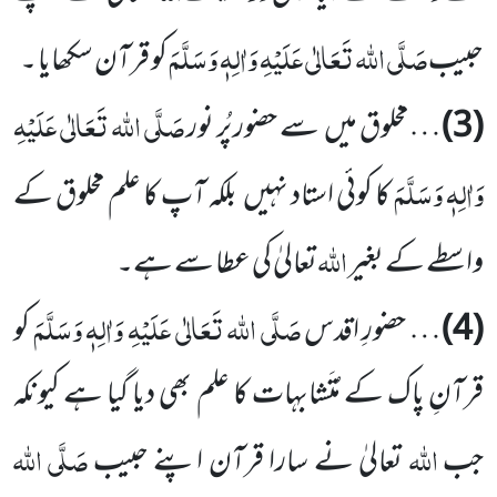
صَلَّی اللہ تَعَالٰی عَلَیْہِ وَاٰلِہٖ وَسَلَّمَ
حبیب
کو قرآن سکھایا ۔
صَلَّی اللہ تَعَالٰی عَلَیْہِ
(3)
…مخلوق میں سے حضور پُر نور
وَاٰلِہٖ وَسَلَّمَ
کا کوئی استاد نہیں بلکہ آپ کا علم مخلوق کے
اللہ
واسطے کے بغیر
تعالیٰ کی عطا سے ہے۔
صَلَّی اللہ تَعَالٰی عَلَیْہِ وَاٰلِہٖ وَسَلَّمَ
(4)
… حضورِ اقدس
کو
قرآنِ پاک کے مُتَشابہات کا علم بھی دیا گیا ہے کیونکہ
اللہ
صَلَّی اللہ
جب
تعالیٰ نے سارا قرآن اپنے حبیب