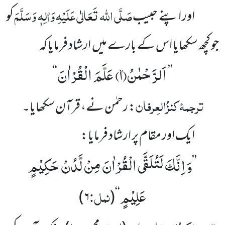
صَلَّی اللہ تَعَالٰی عَلَیْہِ وَاٰلِہٖ وَسَلَّمَ
اور اپنے حبیب
کو
جو کچھ سکھایا اس کے بارے میں ارشاد فرمایا کہ
اَلرَّحْمٰنُۙ(
۱)
عَلَّمَ الْقُرْاٰنَ
‘‘
’’
ترجمۂ
کنزُالعِرفان
: رحمٰن نے، قرآن سکھایا۔
ایک اور مقام پر ارشاد فرمایا:
وَ اِنَّكَ لَتُلَقَّى الْقُرْاٰنَ مِنْ لَّدُنْ حَكِیْمٍ
’’
عَلِیْمٍ
نمل:
)
۶
(
‘‘