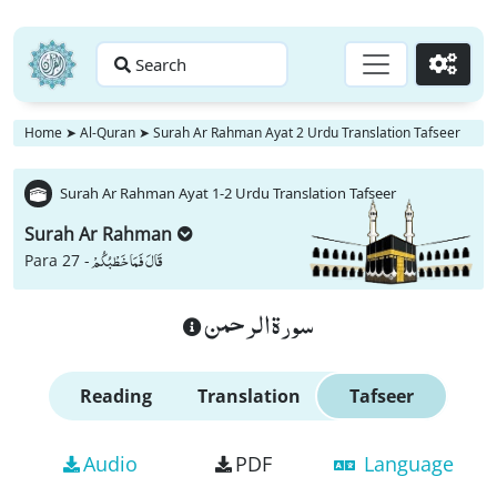
Search
Go
Home
➤
Al-Quran
➤
Surah Ar Rahman Ayat 2 Urdu Translation Tafseer
Surah Ar Rahman Ayat 1-2 Urdu Translation Tafseer
Surah Ar Rahman
قَالَ فَمَا خَطْبُكُمْ
Para 27 -
سورة الرحمن
Reading
Translation
Tafseer
Audio
PDF
Language