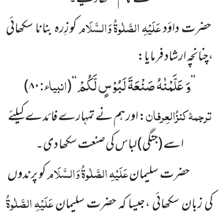
عَلَیْہِ
الصَّلٰوۃُ
وَالسَّلَام
حضرت داؤد
کو زِرہ بنانا سکھائی
،چنانچہ ارشاد فرمایا:
وَ عَلَّمْنٰهُ صَنْعَةَ لَبُوْسٍ لَّكُمْ
انبیاء:
)
۸۰
(
‘‘
’’
ترجمۂ
کنزُالعِرفان
: اور ہم نے تمہارے فائدے کیلئے
اسے
(جنگی)
لباس کی صنعت سکھا دی۔
عَلَیْہِ
الصَّلٰوۃُ
وَالسَّلَام
حضرت سلیمان
کو پرندوں
عَلَیْہِ
الصَّلٰوۃُ
کی زبان سکھائی ،جیسا کہ حضرت سلیمان