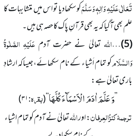
تَعَالٰی عَلَیْہِ وَاٰلِہٖ وَسَلَّمَ
کو سکھادیا تو اس میں متشابہات کا
علم بھی آگیا کہ یہ بھی قرآنِ پاک کا حصہ ہی ہیں۔
اللہ
عَلَیْہِ
الصَّلٰوۃُ
(5)
…
تعالیٰ نے حضرت آدم
وَالسَّلَام
کو تمام اَشیاء کے نام سکھائے،جیساکہ ارشادِ
باری تعالیٰ ہے:
وَ عَلَّمَ اٰدَمَ الْاَسْمَآءَ كُلَّهَا
بقرہ:
)
۳۱
(
‘‘
’’
ترجمۂ
کنزُالعِرفان
اللہ
: اور
تعالیٰ نے آدم کو تمام اشیاء
کے نام سکھادیے۔