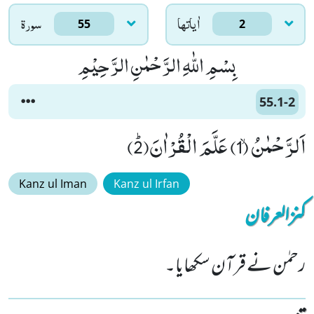
اٰياتها
سورۃ
55
2
بِسْمِ اللّٰهِ الرَّحْمٰنِ الرَّحِیْمِ
55.1-2
اَلرَّحْمٰنُۙ (1) عَلَّمَ الْقُرْاٰنَﭤ(2)
Kanz ul Iman
Kanz ul Irfan
کنزالعرفان
رحمٰن نے قرآن سکھایا۔