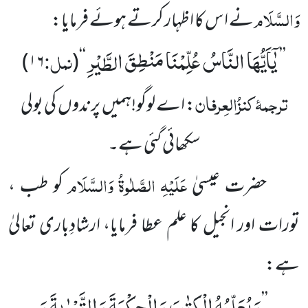
وَالسَّلَام
نے ا س کا اظہار کرتے ہوئے فرمایا:
یٰۤاَیُّهَا النَّاسُ عُلِّمْنَا مَنْطِقَ الطَّیْرِ
نمل:
)
۱۶
(
‘‘
’’
ترجمۂ
کنزُالعِرفان
: اے لوگو!ہمیں پرندوں کی بولی
سکھائی گئی ہے۔
عَلَیْہِ
الصَّلٰوۃُ
وَالسَّلَام
حضرت عیسیٰ
کو طب ،
تورات اور انجیل کا علم عطا فرمایا، ارشادِباری تعالیٰ
ہے:
وَ یُعَلِّمُهُ الْكِتٰبَ وَ الْحِكْمَةَ وَ التَّوْرٰىةَ وَ