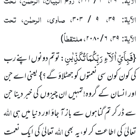
۴ / ۲۱۲
۳۹
الآیۃ:
،
، صاوی، الرحمٰن، تحت
۹ / ۳۰۳
۳۹
الآیۃ:
،
، ملتقطاً
)
۶ / ۲۰۸۰
۳۹
فَبِاَیِّ اٰلَآءِ رَبِّكُمَا تُكَذِّبٰنِ
{
: توتم دونوں اپنے رب
کی کون کون سی نعمتوں کو جھٹلاؤ گے؟} یعنی اے جن
اور انسان کے گروہ!تمہیں ان چیزوں کی خبر دینا جن
اللہ
سے ڈر کر تم گناہوں سے باز آ جاؤ اور دنیا میں ہی
اللہ
تعالیٰ کی اطاعت کر لو،یہ بھی
تعالیٰ کی ایک نعمت