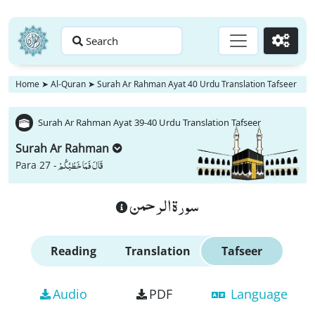
Search
Go
Home
➤
Al-Quran
➤
Surah Ar Rahman Ayat 40 Urdu Translation Tafseer
Surah Ar Rahman Ayat 39-40 Urdu Translation Tafseer
Surah Ar Rahman
قَالَ فَمَا خَطْبُكُمْ
Para 27 -
سورة الرحمن
Reading
Translation
Tafseer
Audio
PDF
Language