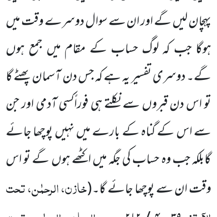
پہچان لیں گے اور ان سے سوال دوسرے وقت میں
ہوگا جب کہ لوگ حساب کے مقام میں جمع ہوں
گے۔ دوسری تفسیر یہ ہے کہ جس دن آسمان پھٹے گا
تو اس دن قبروں سے نکلتے ہی فوراًکسی آدمی اور جن
سے اس کے گناہ کے بارے میں نہیں پوچھا جائے
گابلکہ جب وہ حساب کی جگہ میں اکٹھے ہوں گے تو اس
خازن، الرحمٰن، تحت
وقت ان سے پوچھا جائے گا۔
(
الآیۃ:
،
، روح البیان، الرحمٰن، تحت