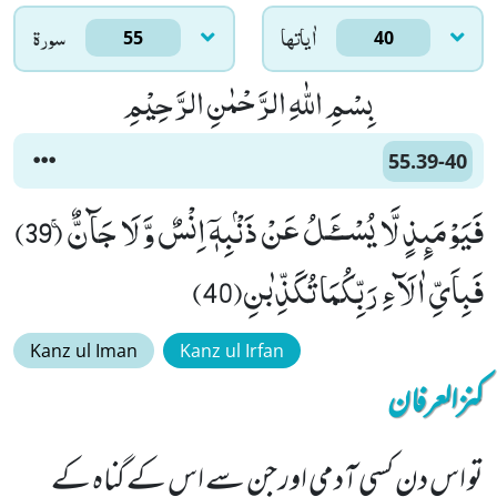
اٰياتها
سورۃ
55
40
بِسْمِ اللّٰهِ الرَّحْمٰنِ الرَّحِیْمِ
55.39-40
فَیَوْمَىٕذٍ لَّا یُسْــٴَـلُ عَنْ ذَنْۢبِهٖۤ اِنْسٌ وَّ لَا جَآنٌّۚ (39)
فَبِاَیِّ اٰلَآءِ رَبِّكُمَا تُكَذِّبٰنِ(40)
Kanz ul Iman
Kanz ul Irfan
کنزالعرفان
تو اس دن کسی آدمی اور جِن سے اس کے گناہ کے