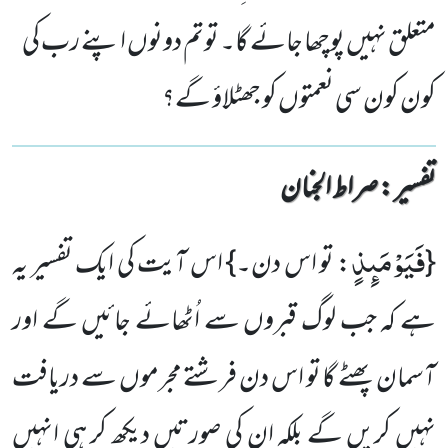
متعلق نہیں پوچھا جائے گا۔ توتم دونوں اپنے رب کی
کون کون سی نعمتوں کو جھٹلاؤ گے؟
تفسیر : ‎صراط الجنان
فَیَوْمَىٕذٍ
{
: تو اس دن۔} اس آیت کی ایک تفسیر یہ
ہے کہ جب لوگ قبروں سے اُٹھائے جائیں گے اور
آسمان پھٹے گا تو اس دن فرشتے مجرموں سے دریافت
نہیں کریں گے بلکہ ان کی صورتیں دیکھ کر ہی انہیں