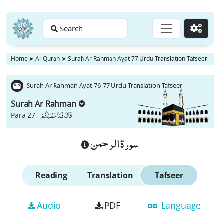
Search
Go
Home
➤
Al-Quran
➤
Surah Ar Rahman Ayat 77 Urdu Translation Tafseer
Surah Ar Rahman Ayat 76-77 Urdu Translation Tafseer
Surah Ar Rahman
قَالَ فَمَا خَطْبُكُمْ
Para 27 -
سورة الرحمن
Reading
Translation
Tafseer
Audio
PDF
Language