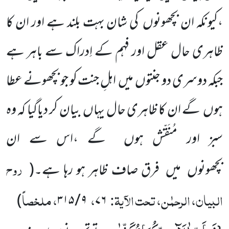
،کیونکہ ان بچھونوں کی شان بہت بلند ہے اور ان کا
ظاہری حال عقل اور فہم کے اِدراک سے باہر ہے
جبکہ دوسری دو جنتوں میں اہلِ جنت کو جو بچھونے عطا
ہوں گے ان کا ظاہری حال یہاں بیان کر دیاگیا کہ وہ
سبز اور مُنَقّش ہوں گے ،اس سے ان
روح
بچھونوں میں فرق صاف ظاہر ہو رہا ہے۔
(
البیان، الرحمٰن، تحت الآیۃ:
،
، ملخصاً
)
۹ / ۳۱۵
۷۶