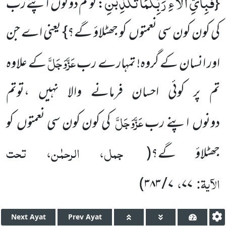
فَبِاَیِّ اٰلَآءِ رَبِّكُمَا تُكَذِّبٰنِ
{
: توتم دونوں اپنے رب
کی کون کون سی نعمتوں کو جھٹلاؤ گے؟} یعنی اے جن
عَزَّوَجَلَّ
اور انسان کے گروہ! تمہارے رب
کے علاوہ
تم پر کوئی احسان فرمانے والا نہیں ،توتم
عَزَّوَجَلَّ
دونوں اپنے رب
کی کون کون سی نعمتوں کو
جمل، الرحمٰن، تحت
جھٹلاؤ گے؟
(
الآیۃ:
،
)
۷ / ۳۸۳
۷۷
Next
Ayat
Prev
Ayat