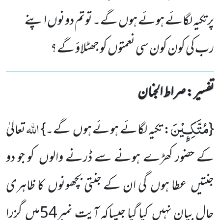
پرتکیہ لگائے ہوئے ہوں گے۔ توتم دونوں اپنے
رب کی کون کون سی نعمتوں کو جھٹلاؤ گے؟
تفسیر : ‎صراط الجنان
مُتَّكِـٕیْنَ
اللہ
{
: تکیہ لگائے ہوئے ہوں گے۔}
تعالیٰ
کے حضور کھڑے ہونے سے ڈرنے والوں کو جو دو
جنتیں عطا ہوں گی ان کے جنتی بچھونوں کا ظاہری
حال بیان نہیں کیا گیا جیساکہ آیت نمبر54میں گزرا