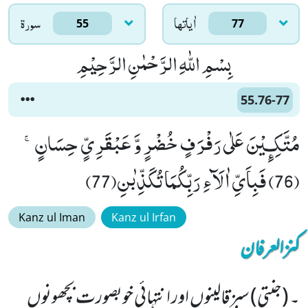
اٰياتها
سورۃ
55
77
بِسْمِ اللّٰهِ الرَّحْمٰنِ الرَّحِیْمِ
55.76-77
مُتَّكِـٕیْنَ عَلٰى رَفْرَفٍ خُضْرٍ وَّ عَبْقَرِیٍّ حِسَانٍۚ
(76) فَبِاَیِّ اٰلَآءِ رَبِّكُمَا تُكَذِّبٰنِ(77)
Kanz ul Iman
Kanz ul Irfan
کنزالعرفان
۔ (جنتی) سبزقالینوں اور انتہائی خوبصورت بچھونوں