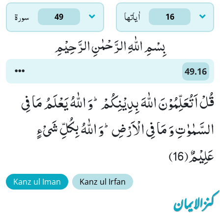
اٰياتها
سورۃ
49
16
بِسْمِ اللّٰهِ الرَّحْمٰنِ الرَّحِیْمِ
49.16
قُلْ اَتُعَلِّمُوْنَ اللّٰهَ بِدِیْنِكُمْؕ-وَ اللّٰهُ یَعْلَمُ مَا فِی
السَّمٰوٰتِ وَ مَا فِی الْاَرْضِؕ-وَ اللّٰهُ بِكُلِّ شَیْءٍ
عَلِیْمٌ(16)
Kanz ul Iman
Kanz ul Irfan
کنزالایمان