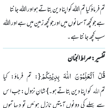
تم فرماؤ کیا تم اللہ کو اپنا دین بتاتے ہو اور اللہ جانتا
ہے جو کچھ آسمانوں میں اور جو کچھ زمین میں ہے اور اللہ
سب کچھ جانتا ہے۔
تفسیر : ‎صراط الجنان
قُلْ اَتُعَلِّمُوْنَ اللّٰهَ بِدِیْنِكُمْ
}
:
تم فرماؤ: کیا
اللہ
تم
کو اپنا دین بتاتے ہو۔
{
شانِ نزول: جب ا س
سے پہلے کی دونوں آیتیں نازل ہوئیں تو دیہاتیوں