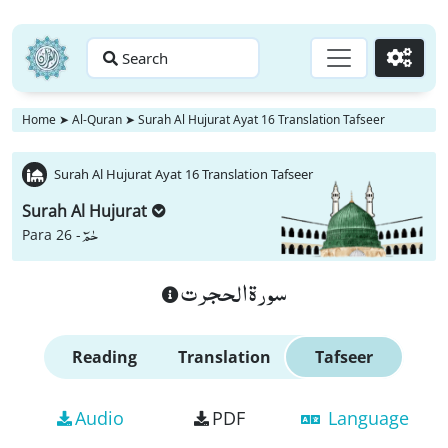
Search
Go
Home
➤
Al-Quran
➤
Surah Al Hujurat Ayat 16 Translation Tafseer
Surah Al Hujurat Ayat 16 Translation Tafseer
Surah Al Hujurat
حٰمٓ
Para 26 -
سورة الحجرت
Reading
Translation
Tafseer
Audio
PDF
Language