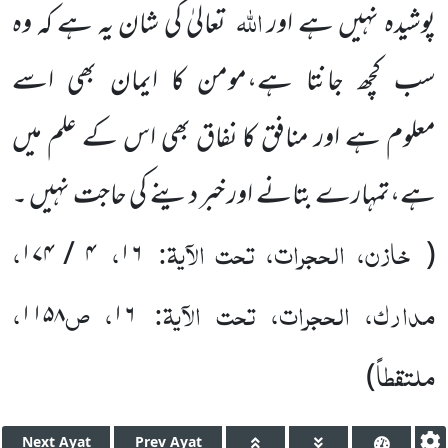
اللہ
پوشیدہ نہیں ہے اور
تعالیٰ کی شان یہ ہے کہ وہ
سب کچھ جانتا ہے،مومن کا ایمان بھی اسے
معلوم
ہے اور منافق کا نفاق بھی اس کے علم میں
ہے،تمہارے بتانے اور خبر دینے کی حاجت نہیں ۔
خازن، الحجرات، تحت الآیۃ
:
،
،
۱۷۴
/
۴
۱۶
(
مدارک، الحجرات، تحت الآیۃ
:
، ص
،
۱۱۵۸
۱۶
ملتقطاً
)
Next
Ayat
Prev
Ayat