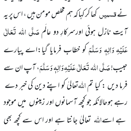
قسمیں
نے
کھا کر کہا کہ ہم مخلص مومن ہیں ، اس پر یہ
صَلَّی اللہ تَعَالٰی
آیت نازل ہوئی اورسرکارِ دو عالَم
عَلَیْہِ
وَاٰلِہٖ وَسَلَّمَ
کو خطاب فرمایا گیا:اے پیارے
صَلَّی اللہ تَعَالٰی عَلَیْہِ
وَاٰلِہٖ وَسَلَّمَ
حبیب
!
، آپ ان سے
اللہ
فرما دیں
:
کیا تم
تعالیٰ کو اپنے دین کی خبر دے
رہے ہوحالانکہ جو کچھ آسمانوں اور زمینوں میں موجود
اللہ
ہے اسے
تعالیٰ جانتا ہے اور اس سے کچھ بھی