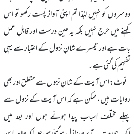
دوسروں کو نہیں لہٰذا تم اپنی آواز پَست رکھو تو اس
کہنے میں حرج نہیں بلکہ یہ عین درست اور قابلِ عمل
بات ہے اور تیسرے شانِ نزول کے اعتبار سے یہی
تفہیم کی گئی ہے۔
نوٹ: اس آیت کے شانِ نزول سے متعلق اور بھی
روایات ہیں ،ممکن ہے کہ اس آیت کے نزول سے
پہلے مختلف اسباب پیدا ہوئے ہوں اور بعد میں