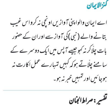
کنزالایمان
اے ایمان والو اپنی آوازیں اونچی نہ کرو اس غیب
بتانے والے (نبی)کی آواز سے اور ان کے حضور
بات چلّاکر نہ کہو جیسے آپس میں ایک دوسرے کے
سامنے چلّاتے ہو کہ کہیں تمہارے عمل اَکارت نہ
ہوجائیں اور تمہیں خبر نہ ہو۔
تفسیر : ‎صراط الجنان