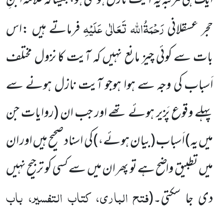
ایک ہی مرتبہ یہ آیت نازل ہو گئی ہو،جیسا کہ علامہ ابنِ
رَحْمَۃُاللہ تَعَالٰی عَلَیْہِ
حجر عسقلانی
فرماتے ہیں :اس
بات سے کوئی چیز مانع نہیں کہ آیت کا نزول مختلف
اَسباب کی وجہ سے ہوا ہوجو آیت نازل ہونے سے
پہلے وقوع پَزیر ہوئے تھے اور جب ان
(روایات جن
میں یہ)
اَسباب
(بیان ہوئے،)
کی اسناد صحیح ہیں اور ان
میں تطبیق واضح ہے تو پھر ان میں سے کسی کو ترجیح نہیں
فتح الباری، کتاب التفسیر، باب
دی جا سکتی۔
(