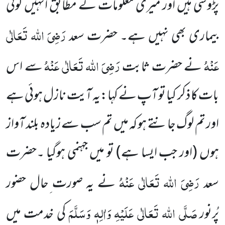
پڑوسی ہیں اور میری معلومات کے مطابق انہیں کوئی
رَضِیَ اللہ تَعَالٰی
بیماری بھی نہیں ہے۔ حضرت سعد
عَنْہُ
رَضِیَ اللہ تَعَالٰی عَنْہُ
نے حضرت ثابت
سے اس
بات کا ذکر کیا تو آپ نے کہا:یہ آیت نازل ہوئی ہے
اور تم لوگ جانتے ہو کہ میں تم سب سے زیادہ بلند آواز
ہوں
(اور جب ایسا ہے)
تو میں جہنمی ہوگیا ۔حضرت
رَضِیَ اللہ تَعَالٰی عَنْہُ
سعد
نے یہ صورت ِحال حضور
صَلَّی اللہ تَعَالٰی عَلَیْہِ وَاٰلِہٖ وَسَلَّمَ
پُرنور
کی خدمت میں