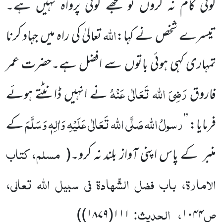
کوئی کام نہ کروں تو مجھے کوئی پرواہ نہیں ہے۔
اللہ
تیسرے شخص نے کہا:
تعالیٰ کی راہ میں جہاد کرنا
تمہاری کہی ہوئی باتوں سے افضل ہے۔حضرت عمر
رَضِیَ اللہ تَعَالٰی عَنْہُ
فاروق
نے انہیں ڈانٹتے ہوئے
رسولُ
اللہ
صَلَّی اللہ تَعَالٰی عَلَیْہِ وَاٰلِہٖ وَسَلَّمَ
فرمایا: ’’
کے
مسلم، کتاب
منبر کے پاس اپنی آواز بلند نہ کرو۔
(
الامارۃ، باب فضل الشّہادۃ فی سبیل اللّٰہ تعالی،
ص
،
الحدیث:
)
۱۱۱(۱۸۷۹)
۱۰۴۴