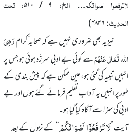
لاترفعوا اصواتکم
الخ،
، تحت
۹ / ۵۱۰
...
الحدیث:
)
۴۸۴۶
رَضِیَ
نیزیہ بھی ضروری نہیں ہے کہ صحابہ ٔکرام
اللہ تَعَالٰی عَنْہُمْ
سے کوئی بے ادبی سرزَد ہوئی ہو جس پر
انہیں تنبیہ کی گئی ہو،عین ممکن ہے کہ پیش بندی کے
طور پر انہیں یہ آداب تعلیم فرمائے گئے ہوں اور بے
ادبی کی سزا سے آگاہ کیا گیا ہو۔
لَا تَرْفَعُوْۤا اَصْوَاتَكُمْ
آیت ’’
‘‘
کے نزول کے بعد