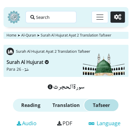
Search
Go
Home
➤
Al-Quran
➤
Surah Al Hujurat Ayat 2 Translation Tafseer
Surah Al Hujurat Ayat 2 Translation Tafseer
Surah Al Hujurat
حٰمٓ
Para 26 -
سورة الحجرت
Reading
Translation
Tafseer
Audio
PDF
Language