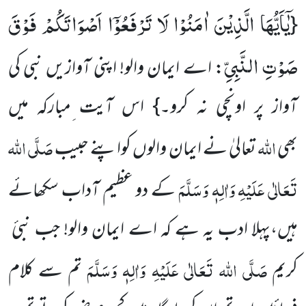
یٰۤاَیُّهَا الَّذِیْنَ اٰمَنُوْا لَا تَرْفَعُوْۤا اَصْوَاتَكُمْ فَوْقَ
{
صَوْتِ النَّبِیِّ
: اے ایمان والو! اپنی آوازیں نبی کی
آواز پر اونچی نہ کرو۔} اس آیت ِمبارکہ میں
اللہ
صَلَّی اللہ
بھی
تعالیٰ نے ایمان والوں کواپنے حبیب
تَعَالٰی عَلَیْہِ وَاٰلِہٖ وَسَلَّمَ
کے دو عظیم آداب سکھائے
ہیں،پہلا ادب یہ ہے کہ اے ایمان والو! جب نبیٔ
صَلَّی اللہ تَعَالٰی عَلَیْہِ وَاٰلِہٖ وَسَلَّمَ
کریم
تم سے کلام