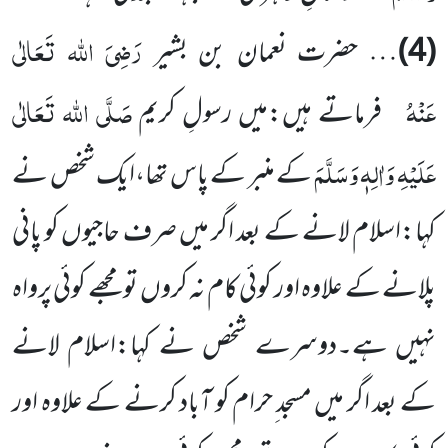
رَضِیَ اللہ تَعَالٰی
(4)
… حضرت نعمان بن بشیر
عَنْہُ
صَلَّی اللہ تَعَالٰی
فرماتے ہیں:میں رسولِ کریم
عَلَیْہِ وَاٰلِہٖ وَسَلَّمَ
کے منبر کے پاس تھا،ایک شخص نے
کہا:اسلام لانے کے بعد اگر میں صرف حاجیوں کو پانی
پلانے کے علاوہ اور کوئی کام نہ کروں تو مجھے کوئی پرواہ
نہیں ہے۔دوسرے شخص نے کہا:اسلام لانے
کے بعد اگر میں مسجد ِحرام کو آباد کرنے کے علاوہ اور