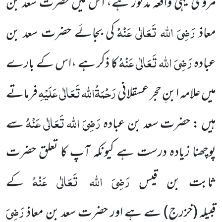
مروی یہی واقعہ مذکور ہے، اس میں حضرت سعد بن
رَضِیَ اللہ تَعَالٰی عَنْہُ
معاذ
کی بجائے حضرت سعد بن
رَضِیَ اللہ تَعَالٰی عَنْہُ
عبادہ
کا ذکر ہے ،اس کے بارے
رَحْمَۃُاللہ تَعَالٰی عَلَیْہِ
میں علامہ ابنِ حجر عسقلانی
فرماتے
رَضِیَ اللہ تَعَالٰی عَنْہُ
ہیں : حضرت سعد بن عبادہ
سے
پوچھنا زیادہ درست ہے کیونکہ آپ کا تعلق حضرت
رَضِیَ اللہ
تَعَالٰی عَنْہُ
ثابت بن قیس
کے
رَضِیَ
قبیلہ
(خزرج)
سے ہے اور حضرت سعد بن معاذ