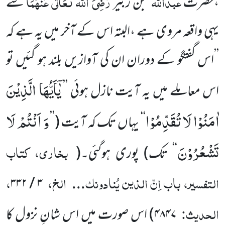
عبداللہ
رَضِیَ اللہ تَعَالٰی عَنْہُمَا
،حضرت
بن زبیر
سے
یہی واقعہ مروی ہے ،البتہ اس کے آخر میں یہ ہے کہ
’’اس گفتگو کے دوران ان کی آوازیں بلند ہو گئیں تو
یٰۤاَیُّهَا الَّذِیْنَ
اس معاملے میں یہ آیت نازل ہوئی ’’
اٰمَنُوْا لَا تُقَدِّمُوْا
وَ اَنْتُمْ لَا
‘‘ یہاں تک کہ آیت
(’’
تَشْعُرُوْنَ
بخاری، کتاب
‘‘ تک)
پوری ہوگئی۔
(
التفسیر، باب اِنّ الذین یُنادونک
الخ،
،
۳ / ۳۳۲
...
الحدیث:
۴۸۴۷
)
اس صورت میں اس شانِ نزول کا