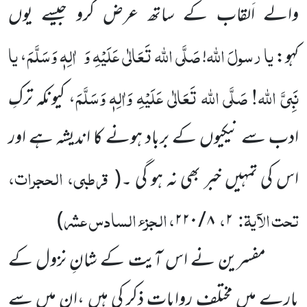
والے اَلقاب کے ساتھ عرض کرو جیسے یوں
یا
رسولَ
اللہ
صَلَّی اللہ تَعَالٰی عَلَیْہِ وَ
اٰلِہٖ وَسَلَّمَ
یا
کہو:
!
،
نَبِیَّ اللہ!
صَلَّی اللہ تَعَالٰی عَلَیْہِ وَاٰلِہٖ وَسَلَّمَ
، کیونکہ ترکِ
ادب سے نیکیوں کے برباد ہونے کا اندیشہ ہے اور
قرطبی، الحجرات،
اس کی تمہیں خبر بھی نہ ہو گی ۔
(
تحت الآیۃ:
،
، الجزء السادس عشر
)
۸ / ۲۲۰
۲
مفسرین نے اس آیت کے شانِ نزول کے
بارے میں مختلف روایات ذکر کی ہیں ،ان میں سے