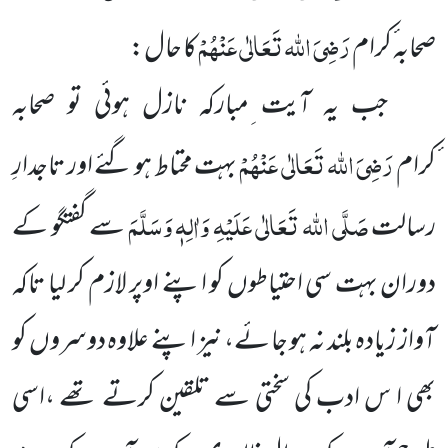
رَضِیَ اللہ تَعَالٰی عَنْہُمْ
صحابہ ٔکرام
کا حال:
جب یہ آیت ِمبارکہ نازل ہوئی تو صحابہ
رَضِیَ اللہ تَعَالٰی عَنْہُمْ
ٔکرام
بہت محتاط ہو گئے اور تاجدارِ
صَلَّی اللہ تَعَالٰی عَلَیْہِ وَاٰلِہٖ وَسَلَّمَ
رسالت
سے گفتگو کے
دوران بہت سی احتیاطوں کو اپنے اوپر لازم کر لیا تاکہ
آواز زیادہ بلند نہ ہو جائے، نیز اپنے علاوہ دوسروں کو
بھی ا س ادب کی سختی سے تلقین کرتے تھے ،اسی