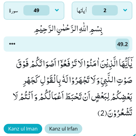
اٰياتها
سورۃ
49
2
بِسْمِ اللّٰهِ الرَّحْمٰنِ الرَّحِیْمِ
49.2
یٰۤاَیُّهَا الَّذِیْنَ اٰمَنُوْا لَا تَرْفَعُوْۤا اَصْوَاتَكُمْ فَوْقَ
صَوْتِ النَّبِیِّ وَ لَا تَجْهَرُوْا لَهٗ بِالْقَوْلِ كَجَهْرِ
بَعْضِكُمْ لِبَعْضٍ اَنْ تَحْبَطَ اَعْمَالُكُمْ وَ اَنْتُمْ لَا
تَشْعُرُوْنَ(2)
Kanz ul Iman
Kanz ul Irfan