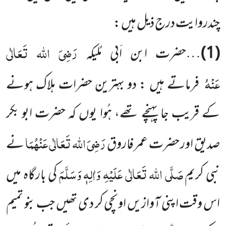
چندروایت درج ذیل ہیں :
رَضِیَ اللہ تَعَالٰی
(1)
…حضرت ابن اَبی مُلیکہ
عَنْہُ
فرماتے ہیں : دو بہترین حضرات ہلاک ہونے
کے قریب جا پہنچے تھے، ہُوا یوں کہ حضرت ابو بکر
رَضِیَ اللہ تَعَالٰی عَنْہُمَا
صدیق اور حضرت عمر فاروق
نے
صَلَّی اللہ تَعَالٰی عَلَیْہِ وَاٰلِہٖ وَسَلَّمَ
نبی کریم
کی بارگاہ میں
اس وقت اپنی آوازیں اونچی کر دی تھیں جب بنو تمیم