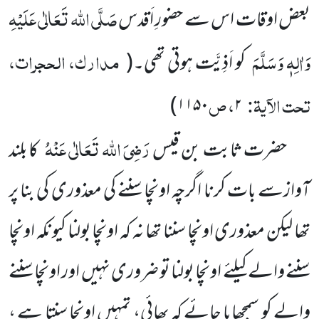
صَلَّی اللہ تَعَالٰی عَلَیْہِ
بعض اوقات اس سے حضورِ اَقدس
وَاٰلِہٖ وَسَلَّمَ
مدارک، الحجرات،
کو اَذِیَّت ہوتی تھی۔
(
تحت الآیۃ:
، ص
)
۱۱۵۰
۲
رَضِیَ اللہ تَعَالٰی عَنْہُ
حضرت ثابت بن قیس
کا بلند
آوازسے بات کرنا اگرچہ اونچا سننے کی معذوری کی بنا پر
تھا لیکن معذوری اونچا سننا تھا نہ کہ اونچا بولنا کیونکہ اونچا
سننے والے کیلئے اونچا بولنا تو ضروری نہیں اور اونچا سننے
والے کو سمجھایا جائے کہ بھائی، تمہیں اونچا سنتا ہے ،