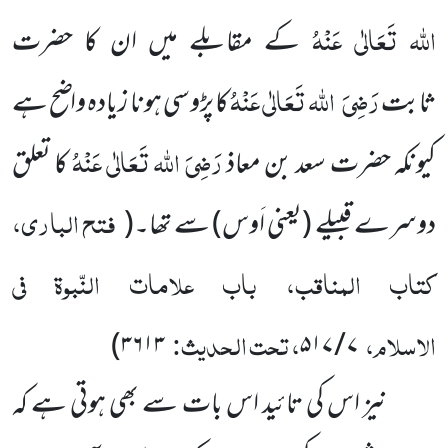
اللہ تَعَالٰی عَنْہُ
کے مقابلے میں ان کا حضرت
رَضِیَ
اللہ تَعَالٰی عَنْہُ
ثابت
کا پڑوسی ہونا زیادہ واضح ہے
رَضِیَ اللہ تَعَالٰی عَنْہُ
کیونکہ حضرت سعد بن معاذ
کا تعلق
فتح الباری،
دوسرے قبیلے
(یعنی اَوس)
سے تھا۔
(
کتاب المناقب، باب علامات النّبوۃ فی
الاسلام،
، تحت الحدیث:
)
۳۶۱۳
۷ / ۵۱۷
نیز اس کی تائید اس بات سے بھی ہوتی ہے کہ