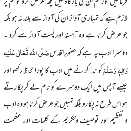
فرمائیں اور تم ان کی بارگاہ میں کچھ عرض کرو تو تم پر
لازم ہے کہ تمہاری آواز ان کی آواز سے بلند نہ ہو بلکہ
جو عرض کرنا ہے وہ آہستہ اور پَست آواز سے کرو ۔
صَلَّی اللہ تَعَالٰی عَلَیْہِ
دوسرا ادب یہ ہے کہ حضورِ اَقدس
وَاٰلِہٖ وَسَلَّمَ
کو ندا کرنے میں ادب کا پورا لحاظ رکھو اور
جیسے آپس میں ایک دوسرے کو نام لے کر پکارتے
ہو اس طرح نہ پکارو بلکہ تمہیں جو عرض کرنا ہو وہ ادب
و تعظیم اور توصیف وتکریم کے کلمات اور عظمت