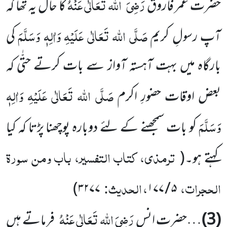
رَضِیَ
اللہ تَعَالٰی عَنْہُ
حضرت عمر فاروق
کا حال یہ تھا کہ
صَلَّی اللہ تَعَالٰی عَلَیْہِ وَاٰلِہٖ وَسَلَّمَ
آپ رسولِ کریم
کی
بارگاہ میں بہت آہستہ آواز سے بات کرتے حتّٰی کہ
صَلَّی اللہ تَعَالٰی عَلَیْہِ وَاٰلِہٖ
بعض اوقات حضورِ اکرم
وَسَلَّمَ
کو بات سمجھنے کے لئے دوبارہ پوچھنا پڑتا کہ کیا
ترمذی، کتاب التفسیر، باب ومن سورۃ
کہتے ہو۔
(
الحجرات،
، الحدیث:
)
۳۲۷۷
۵ / ۱۷۷
رَضِیَ اللہ تَعَالٰی عَنْہُ
(3)
…حضرت انس
فرماتے ہیں