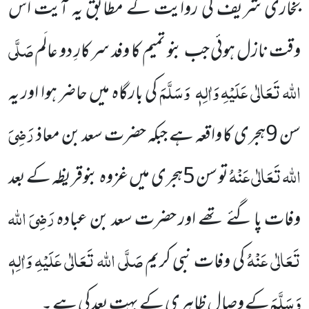
بخاری شریف کی روایت کے مطابق یہ آیت اس
صَلَّی
وقت نازل ہوئی جب بنو تمیم کا وفد سر کارِ دو عالَم
اللہ تَعَالٰی عَلَیْہِ وَاٰلِہٖ
وَسَلَّمَ
کی بارگاہ میں حاضر ہوا اور یہ
رَضِیَ
سن 9ہجری کا واقعہ ہے جبکہ حضرت سعد بن معاذ
اللہ تَعَالٰی عَنْہُ
تو سن 5ہجری میں غزوہ بنوقریظہ کے بعد
رَضِیَ اللہ
وفات پا گئے تھے اور حضرت سعد بن عبادہ
تَعَالٰی عَنْہُ
صَلَّی اللہ تَعَالٰی عَلَیْہِ وَاٰلِہٖ
کی وفات نبی کریم
وَسَلَّمَ
کے وصالِ ظاہری کے بہت بعد کی ہے ۔