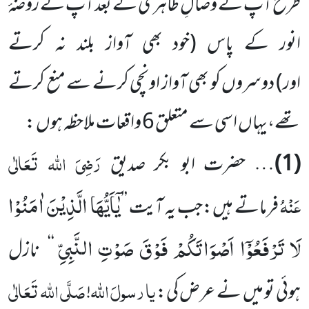
طرح آپ کے وصالِ ظاہری کے بعد آپ کے روضۂ
انور کے پاس
(خود بھی آواز بلند نہ کرتے
اور)
دوسروں کو بھی آواز اونچی کرنے سے منع کرتے
تھے،یہاں اسی سے متعلق 6 واقعات ملاحظہ ہوں :
رَضِیَ اللہ تَعَالٰی
(1)
… حضرت ابو بکر صدیق
یٰۤاَیُّهَا الَّذِیْنَ اٰمَنُوْا
عَنْہُ
فرماتے ہیں:جب یہ آیت ’’
لَا تَرْفَعُوْۤا اَصْوَاتَكُمْ فَوْقَ صَوْتِ النَّبِیِّ
‘‘
نازل
یا
رسولَ
اللہ
صَلَّی اللہ تَعَالٰی
ہوئی تو میں نے عرض کی:
!