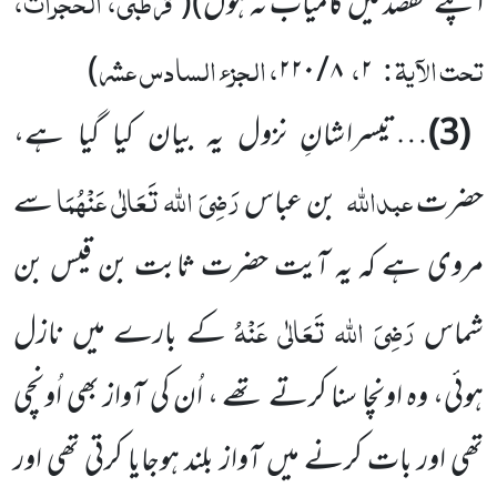
قرطبی، الحجرات،
اپنے مقصد میں کامیاب نہ ہوں)
(
تحت الآیۃ :
،
، الجزء السادس عشر
)
۸ / ۲۲۰
۲
(3)
…تیسرا شانِ نزول یہ بیان کیا گیا ہے،
عبداللہ
رَضِیَ اللہ تَعَالٰی عَنْہُمَا
حضرت
بن عباس
سے
مروی ہے کہ یہ آیت حضرت ثابت بن قیس بن
رَضِیَ اللہ تَعَالٰی عَنْہُ
شماس
کے بارے میں نازل
ہوئی، وہ اونچا سنا کرتے تھے ، اُن کی آواز بھی اُونچی
تھی اور بات کرنے میں آواز بلند ہوجایا کرتی تھی اور