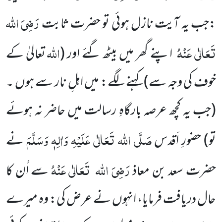
رَضِیَ اللہ
:جب یہ آیت نازل ہوئی تو حضرت ثابت
تَعَالٰی عَنْہُ
اللہ
اپنے گھر میں بیٹھ گئے اور
(
تعالیٰ کے
خوف کی وجہ سے)
کہنے لگے: میں اہلِ نار سے ہوں ۔
(جب یہ کچھ عرصہ بارگاہِ رسالت میں حاضر نہ ہوئے
صَلَّی اللہ تَعَالٰی عَلَیْہِ وَاٰلِہٖ وَسَلَّمَ
تو)
حضورِ اَقدس
نے
رَضِیَ اللہ
تَعَالٰی عَنْہُ
حضرت سعد بن معاذ
سے اُن کا
حال دریافت فرمایا، انہوں نے عرض کی: وہ میرے