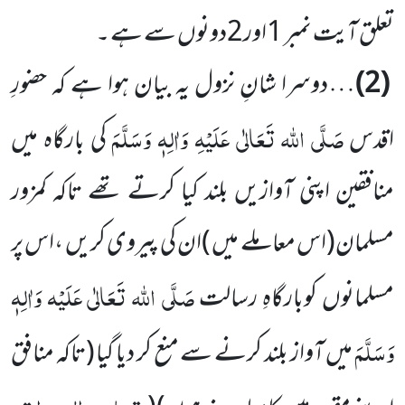
تعلق آیت نمبر 1اور2دونوں سے ہے ۔
(2)
… دوسرا شانِ نزول یہ بیان ہوا ہے کہ حضورِ
صَلَّی اللہ تَعَالٰی عَلَیْہِ وَاٰلِہٖ وَسَلَّمَ
اقدس
کی بارگاہ میں
منافقین اپنی آوازیں بلند کیا کرتے تھے تاکہ کمزور
مسلمان
(اس معاملے میں )
ان کی پیروی کریں ،اس پر
صَلَّی اللہ تَعَالٰی
عَلَیْہ وَاٰلِہٖ
مسلمانوں کوبارگاہِ رسالت
وَسَلَّمَ
میں آواز بلند کرنے سے منع کر دیا گیا
(تاکہ منافق