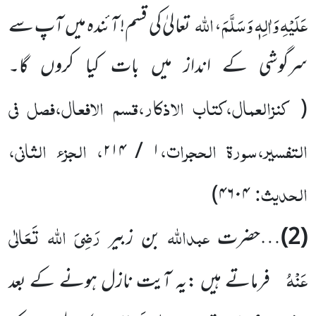
عَلَیْہِ وَاٰلِہٖ وَسَلَّمَ
اللہ
،
تعالیٰ کی قسم! آئندہ میں آپ سے
سرگوشی کے انداز میں بات کیا کروں گا۔
کنزالعمال،کتاب الاذکار،قسم الافعال،فصل فی
(
التفسیر،سورۃ الحجرات،
، الجزء الثانی،
۱ / ۲۱۴
الحدیث:
)
۴۶۰۴
عبداللہ
رَضِیَ اللہ تَعَالٰی
(2)
…حضرت
بن زبیر
عَنْہُ
فرماتے ہیں :یہ آیت نازل ہونے کے بعد