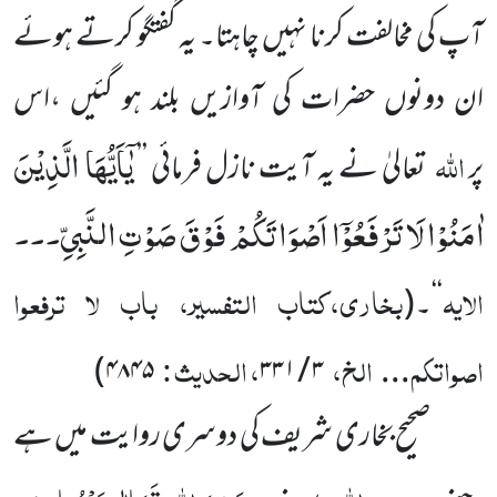
آپ کی مخالفت کرنا نہیں چاہتا۔ یہ گفتگو کرتے ہوئے
ان دونوں حضرات کی آوازیں بلند ہو گئیں ،اس
یٰۤاَیُّهَا الَّذِیْنَ
اللہ
پر
تعالیٰ نے یہ آیت نازل فرمائی ’’
اٰمَنُوْا لَا تَرْفَعُوْۤا اَصْوَاتَكُمْ فَوْقَ صَوْتِ النَّبِیِّ
۔۔۔
الایہ
بخاری،کتاب التفسیر، باب لا ترفعوا
‘‘۔
(
اصواتکم
الخ،
، الحدیث :
)
۴۸۴۵
۳ / ۳۳۱
...
صحیح بخاری شریف کی دوسری روایت میں ہے