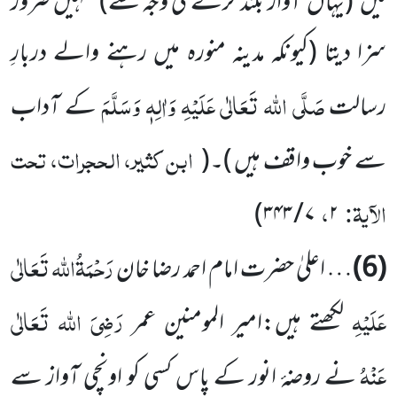
میں
(یہاں آواز بلند کرنے کی وجہ سے)
تمہیں ضرور
سزا دیتا
(کیونکہ مدینہ منورہ میں رہنے والے دربارِ
صَلَّی اللہ تَعَالٰی عَلَیْہِ وَاٰلِہٖ وَسَلَّمَ
رسالت
کے آداب
ابن کثیر، الحجرات، تحت
سے خوب واقف ہیں )
۔
(
الآیۃ:
،
)
۷ / ۳۴۳
۲
رَحْمَۃُاللہ تَعَالٰی
(6)
… اعلیٰ حضرت امام احمد رضا خان
عَلَیْہِ
رَضِیَ اللہ تَعَالٰی
لکھتے ہیں:امیر المومنین عمر
عَنْہُ
نے روضۂ انور کے پاس کسی کو اونچی آواز سے