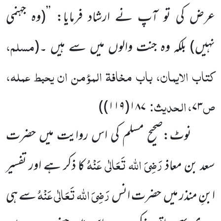
عرض کی تو آپ نے ارشاد فرمایا: ’’
(وہ جہنمی
مسلم،
نہیں)
بلکہ وہ جنت والوں میں سے ہیں ۔
(
کتاب الایمان، باب مخافۃ المؤمن ان یحبط عملہ،
ص
، الحدیث:
)
۱۸۷(۱۱۹)
۷۳
نوٹ:صحیح مسلم کی اس روایت میں حضرت
رَضِیَ اللہ تَعَالٰی عَنْہُ
سعد بن معاذ
کا ذکر ہے اور تفسیر
رَضِیَ اللہ تَعَالٰی عَنْہُ
ابنِ منذر میں حضرت انس
سے ہی