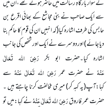
کے سوار بارگاہِ رسالت میں حاضر ہوئے تھے ،اُن میں
سے ایک صاحب نے بنی مجاشع کے بھائی اقرع بن
حابس کی طرف اشارہ کیا
(کہ انہیں ان کی قوم کا حاکم بنا
دیاجائے)
اور دوسرے نے ایک اور شخص کی جانب
رَضِیَ اللہ تَعَالٰی
اشارہ کیا۔حضرت ابو بکر
عَنْہُ
رَضِیَ اللہ تَعَالٰی عَنْہُ
نے حضرت عمر
سے
کہا:آپ
(یہ کہہ کر)
میری مخالفت کرنا چاہتے ہیں ۔
رَضِیَ اللہ تَعَالٰی عَنْہُ
حضرت عمر فاروق
نے کہا:میں تو