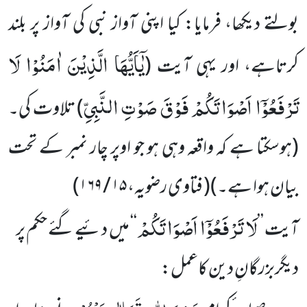
بولتے دیکھا، فرمایا: کیا اپنی آواز نبی کی آواز پر بلند
یٰۤاَیُّهَا الَّذِیْنَ اٰمَنُوْا لَا
کرتاہے، اور یہی آیت
(
تَرْفَعُوْۤا اَصْوَاتَكُمْ فَوْقَ صَوْتِ النَّبِیِّ
)
تلاوت کی۔
(ہوسکتا ہے کہ واقعہ وہی ہو جو اوپر چار نمبر کے تحت
بیان ہوا ہے۔)
(
فتاوی رضویہ،
۱۵ / ۱۶۹
)
لَا تَرْفَعُوْۤا اَصْوَاتَكُمْ
آیت ’’
‘‘ میں دئیے گئے حکم پر
دیگربزرگانِ دین کاعمل: