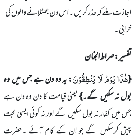
اجازت ملے کہ عذر کریں ۔ اس دن جھٹلانے والوں کی
خرابی۔
تفسیر : ‎صراط الجنان
هٰذَا یَوْمُ لَا یَنْطِقُوْنَ
{
: یہ وہ دن ہے جس میں
وہ
بول نہ سکیں
گے۔}
یعنی قیامت کا دن وہ دن ہے
جس میں
کفار نہ
بول سکیں
گے اور نہ کوئی ایسی حجت
پیش کرسکیں
گے جو ان کے کام آئے ۔
حضرت