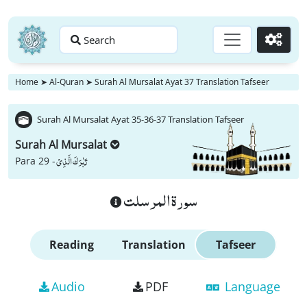
Search
Go
Home
➤
Al-Quran
➤
Surah Al Mursalat Ayat 37 Translation Tafseer
Surah Al Mursalat Ayat 35-36-37 Translation Tafseer
Surah Al Mursalat
تَبٰرَكَ الَّذِیْ
Para 29 -
سورة المرسلت
Reading
Translation
Tafseer
Audio
PDF
Language