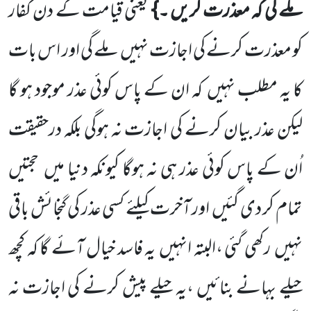
ملے گی کہ معذرت کریں ۔}
یعنی قیامت کے دن کفار
کو معذرت کرنے کی اجازت نہیں
ملے گی اور اس بات
کا یہ مطلب نہیں
کہ ان کے پاس کوئی عذر موجود ہو گا
لیکن عذر بیان کرنے کی اجازت نہ ہوگی بلکہ درحقیقت
اُن کے پاس کوئی عذر ہی نہ ہوگا کیونکہ دنیا میں
حجتیں
تمام کر دی گئیں
اور آخرت کیلئے کسی عذر کی گنجائش باقی
نہیں
رکھی گئی ،البتہ انہیں
یہ فاسد خیال آئے گا کہ کچھ
حیلے بہانے بنائیں ،یہ حیلے پیش کرنے کی اجازت نہ