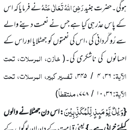
رَضِیَ اللّٰہُ تَعَالٰی عَنْہُ
ہوگی۔حضرت جنید
نے فرمایا کہ اس
کے پاس عذر ہی کیا ہے جس نے نعمت دینے والے
سے رُو گَردانی کی ،اس کی نعمتوں کو جھٹلایا اوراس کے
خازن، المرسلات، تحت
احسانوں
کی ناشکری کی۔
(
الآیۃ:
،
، تفسیر کبیر، المرسلات، تحت
۳۴۵
۴
۳۶
/
الآیۃ:
،
، ملتقطاً
)
۷۷۸
۱۰
۳۶
/
وَیْلٌ یَّوْمَىٕذٍ لِّلْمُكَذِّبِیْنَ
{
: اس دن جھٹلانے والوں
کیلئے خرابی ہے۔}
یعنی قیامت کے دن ان لوگوں
کے