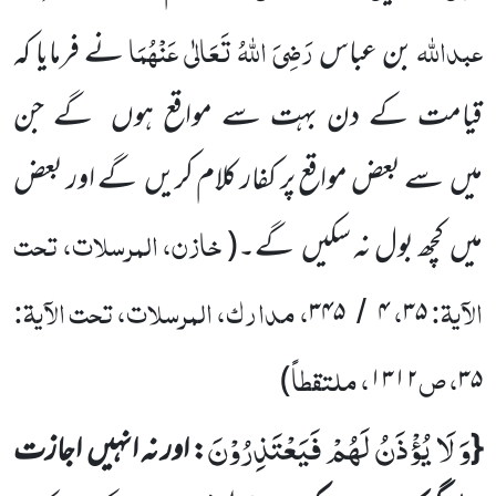
عبداللّٰہ
رَضِیَ اللّٰہُ تَعَالٰی عَنْہُمَا
بن عباس
نے فرمایا کہ
قیامت کے دن بہت سے مواقع ہوں
گے جن
میں
سے بعض مواقع پر کفار کلام کریں
گے اور بعض
خازن، المرسلات، تحت
میں
کچھ بول نہ سکیں
گے۔
(
الآیۃ:
،
، مدارک، المرسلات، تحت الآیۃ:
۳۴۵
۴
۳۵
/
، ص
، ملتقطاً
)
۱۳۱۲
۳۵
وَ لَا یُؤْذَنُ لَهُمْ فَیَعْتَذِرُوْنَ
{
: اور نہ انہیں
اجازت