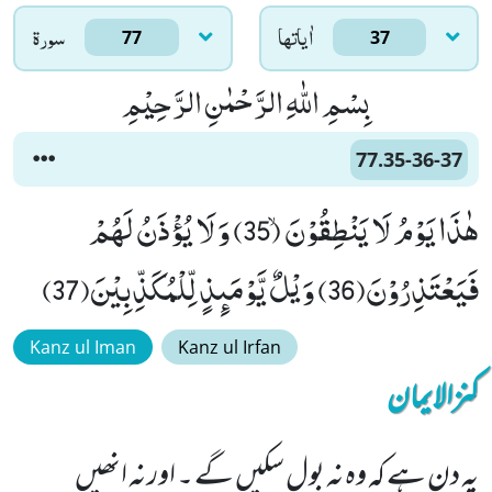
اٰياتها
سورۃ
77
37
بِسْمِ اللّٰهِ الرَّحْمٰنِ الرَّحِیْمِ
77.35-36-37
هٰذَا یَوْمُ لَا یَنْطِقُوْنَۙ (35) وَ لَا یُؤْذَنُ لَهُمْ
فَیَعْتَذِرُوْنَ(36) وَیْلٌ یَّوْمَىٕذٍ لِّلْمُكَذِّبِیْنَ(37)
Kanz ul Iman
Kanz ul Irfan
کنزالایمان
یہ دن ہے کہ وہ نہ بول سکیں گے ۔ اور نہ انھیں