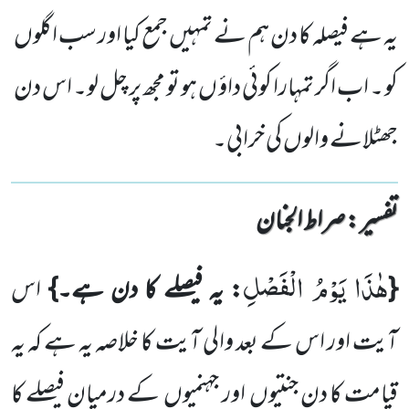
یہ ہے فیصلہ کا دن ہم نے تمہیں جمع کیا اور سب اگلوں
کو ۔ اب اگر تمہارا کوئی داؤ ں ہو تو مجھ پر چل لو۔ اس دن
جھٹلانے والوں کی خرابی۔
تفسیر : ‎صراط الجنان
هٰذَا یَوْمُ الْفَصْلِ
{
: یہ فیصلے کا دن ہے۔}
اس
آیت اور اس کے بعد والی آیت کا خلاصہ یہ ہے
کہ یہ
قیامت کا دن
جنتیوں
اور جہنمیوں
کے درمیان فیصلے کا