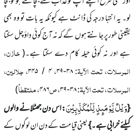
اور کسی طرح اپنے آپ کو عذاب سے بچا سکتے ہو تو بچا
لو۔ یہ انتہا درجہ کی ڈانٹ ہے کیونکہ یہ بات تو وہ بھی
یقینی طور پرجانتے ہوں
گے کہ نہ آج کوئی داؤ چل سکتا
خازن،
ہے اور نہ کوئی حیلہ کام دے سکتا ہے۔
(
المرسلات، تحت الآیۃ:
،
، جلالین،
۳۴۵
۴
۳۹
۳۸
/
-
المرسلات، تحت الآیۃ:
، ص
، ملتقطاً
)
۴۸۶
۳۹
۳۸
-
وَیْلٌ یَّوْمَىٕذٍ لِّلْمُكَذِّبِیْنَ
{
: اس دن جھٹلانے والوں
کیلئے خرابی ہے۔}
یعنی قیامت کے دن ان لوگوں
کے