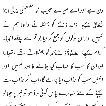
صَلَّی اللّٰہُ
دن ہے اور اے میرے حبیب محمد مُصْطَفیٰ
تَعَالٰی عَلَیْہِ
وَاٰلِہٖ وَسَلَّمَ
کو جھٹلانے
والو! ہم نے
تمہیں
اور ان لوگوں
کو جمع کر دیا جو تم سے پہلے انبیاء
عَلَیْہِمُ الصَّلٰوۃُ وَالسَّلَام
ِکرام
کو جھٹلاتے تھے ،تمہارا
اوران کا سب کا حساب کیا جائے گا اور تمہیں
اور
انہیں
سب کو عذاب دیا جائے گا،اب اگر عذاب سے
بچنے کے لئے تمہارے پاس کوئی داؤ ہو تو مجھ پر چلا لو