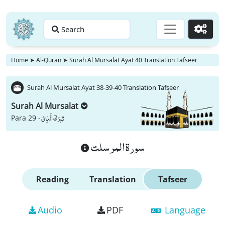
Search
Go
Home
➤
Al-Quran
➤
Surah Al Mursalat Ayat 40 Translation Tafseer
Surah Al Mursalat Ayat 38-39-40 Translation Tafseer
Surah Al Mursalat
تَبٰرَكَ الَّذِیْ
Para 29 -
سورة المرسلت
Reading
Translation
Tafseer
Audio
PDF
Language