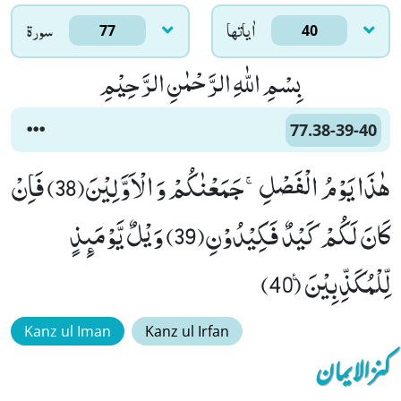
اٰياتها
سورۃ
77
40
بِسْمِ اللّٰهِ الرَّحْمٰنِ الرَّحِیْمِ
77.38-39-40
هٰذَا یَوْمُ الْفَصْلِۚ-جَمَعْنٰكُمْ وَ الْاَوَّلِیْنَ(38) فَاِنْ
كَانَ لَكُمْ كَیْدٌ فَكِیْدُوْنِ(39) وَیْلٌ یَّوْمَىٕذٍ
لِّلْمُكَذِّبِیْنَ۠ (40)
Kanz ul Iman
Kanz ul Irfan
کنزالایمان