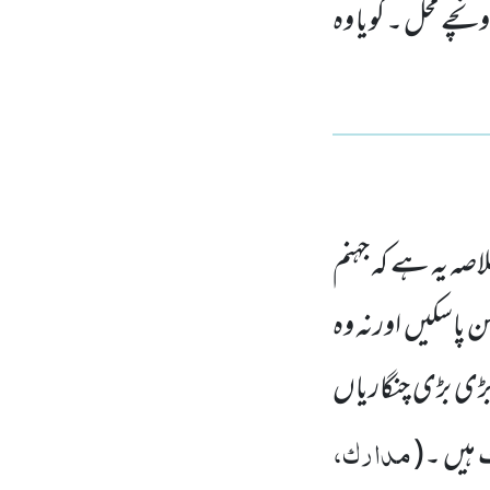
چے محل ۔ گویا وہ
صہ یہ ہے کہ جہنم
ن پاسکیں
اورنہ وہ
ڑی بڑی چنگاریاں
مدارک،
 ہیں ۔
(