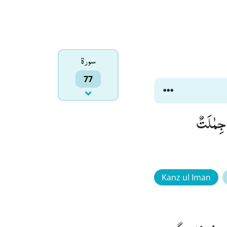
سورۃ
77
اِنَّهَا تَرْمِیْ بِشَرَرٍ كَالْقَصْرِۚ (32) كَاَنَّهٗ جِمٰلَتٌ
Kanz ul Iman