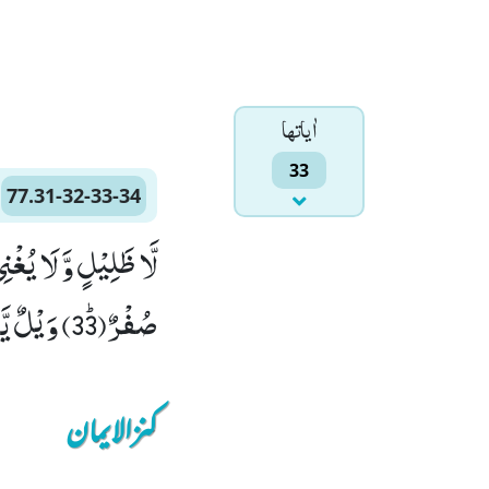
اٰياتها
33
77.31-32-33-34
صُفْرٌﭤ(33) وَیْلٌ یَّوْمَىٕذٍ لِّلْمُكَذِّبِیْنَ(34)
کنزالایمان