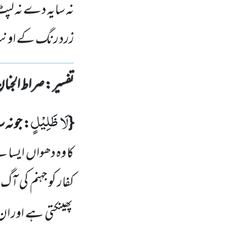
نہ سایہ دے نہ لپٹ
زرد رنگ کے اونٹ 
تفسیر : ‎صراط الجنان
لَا ظَلِیْلٍ
{
: جو نہ
کا وہ دھواں
ایسا ہے
کفار کو جہنم کی 
پھینکتی ہے اور ان