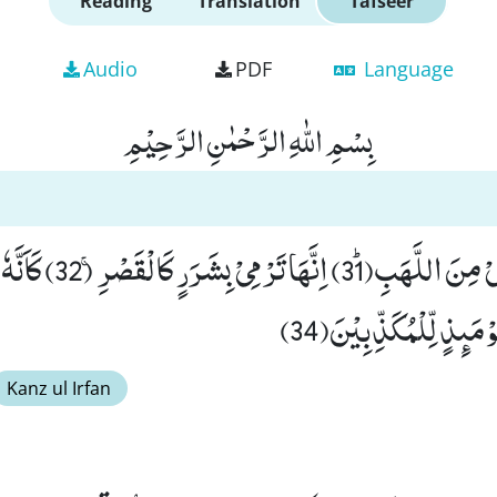
Reading
Translation
Tafseer
Audio
PDF
Language
بِسْمِ اللّٰهِ الرَّحْمٰنِ الرَّحِیْمِ
لَّا ظَلِیْلٍ وَّ لَا یُغْنِیْ مِنَ اللَّهَبِﭤ(31) 
Kanz ul Irfan