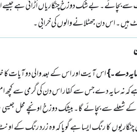
 سے بچائے۔ بے شک دوزخ چنگاریاں اُڑاتی ہے جیسے اون
ہیں ۔ اس دن جھٹلانے والوں کی خرابی ۔
 سایہ دے۔}
اس آیت اور اس کے بعد والی دو آیات کا خلا
 کہ نہ سایہ
دے جس سے کفار اس دن کی گرمی سے کچھ ام
آگ کے شعلے سے بچائے گا۔بیشک دوزخ اونچے محل جیسی ب
 چنگاریوں
کا رنگ ایسا ہے گویا کہ وہ زرد رنگ کے اونٹ