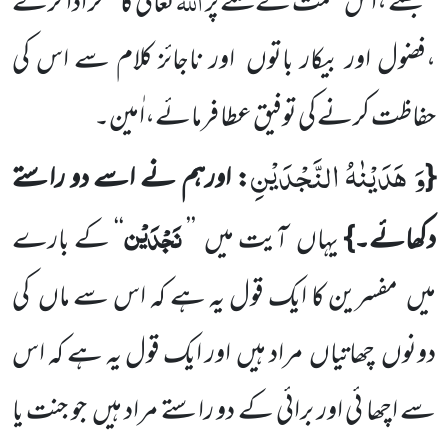
سمجھنے ،اس نعمت کے ملنے پر
تعالیٰ کا شکر ادا کرنے
،فضول
اور بیکار باتوں
اور ناجائز کلام سے اس کی
حفاظت کرنے کی توفیق عطا فرمائے،اٰمین۔
وَ هَدَیْنٰهُ النَّجْدَیْنِ
{
: اورہم نے اسے دو راستے
نَجْدَیْن
دکھائے۔}
یہاں
آیت میں
’’
‘‘
کے بارے
میں
مفسرین کا ایک قول یہ ہے کہ اس سے ماں
کی
دونوں
چھاتیاں
مراد ہیں
اور ایک قول یہ ہے کہ اس
سے اچھا ئی اور برائی کے دو راستے مراد ہیں
جو جنت یا