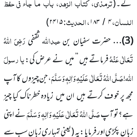
ترمذی، کتاب الزہد، باب ما جاء فی حفظ
گے۔
(
اللسان،
، الحدیث:
)
۲۴۱۵
۱۸۳
۴
/
عبداللّٰہ
رَضِیَ اللّٰہُ
(
3
)…
حضرت سفیان بن
ثقفی
تَعَالٰی عَنْہُ
یا
رسولَ
فرماتے ہیں ’’ میں
نے عرض کی:
اللّٰہ
صَلَّی اللّٰہُ تَعَالٰی
عَلَیْہِ وَاٰلِہٖ وَسَلَّمَ
!
، جن چیزوں
کا آپ
مجھ پر خو ف کرتے ہیں
ان میں
زیادہ خطرناک کیا چیز
صَلَّی اللّٰہُ تَعَالٰی عَلَیْہِ وَاٰلِہٖ وَسَلَّمَ
ہے؟تو آپ
نے اپنی
زبان پکڑی اور فرمایا :یہ
(یعنی تمہاری زبان سب سے