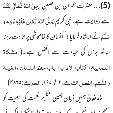
رَضِیَ اللّٰہُ تَعَالٰی عَنْہُ
(
5
)…
حضرت عمران بن حصین
صَلَّی اللّٰہُ تَعَالٰی عَلَیْہِ وَاٰلِہ وَ
سے روایت ہے،نبی کریم
سَلَّمَ
نے ارشاد فرمایا:
’’انسان کا خاموشی پر ثابت رہنا
مشکاۃ
ساٹھ برس کی عبادت سے افضل ہے۔
(
المصابیح، کتاب الآداب، باب حفظ اللسان والغیبۃ
والشّتم، الفصل الثالث،
، الحدیث:
)
۴۸۶۵
۱۹۷
۲
/
اللّٰہ
تعالیٰ ہمیں
زبان جیسی عظیم نعمت کی اہمیت کو
اللّٰہ