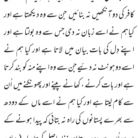
کافر کی دو آنکھیں
نہ بنائیں
جن سے وہ دیکھتا ہے اور
کیاہم نے اسے زبان نہ دی جس سے وہ بولتا ہے اور
اپنے دِل کی بات بیان میں
لاتا ہے اور کیا ہم نے
اسے دو ہونٹ نہ دئیے جن سے وہ اپنے منہ کو بند کرتا
ہے اور بات کرنے ، کھانے پینے اورپھونکنے میں
اُن
سے کام لیتا ہے اور کیا ہم نے اسے ماں
کے دودھ
سے بھرے پستانوں
کی راہ نہ بتائی کہ پیدا ہونے کے
خازن