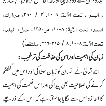
بعد وہ اُن سے دودھ پیتا اور غذا حاصل کرتا رہا ۔
(
، البلد ، تحت الآیۃ:
،
، مدارک،
۳۸۰
۴
۱۰
۸
/
-
البلد، تحت الآیۃ:
، ص
، جمل، البلد،
۱۳۵۰
۱۰
۸
-
تحت الآیۃ:
،
، ملتقطاً
)
۳۲۶
۳۲۵
۸
۱۰
۸
-
/
-
زبان کی اہمیت اور اس کی حفاظت کی ترغیب:
اللّٰہ
تعالیٰ نے انسان کو زبان عطا کی اور اس میں
گفتگو
کرنے
کی صلاحیت بھی پیدا کی اور اس نعمت کی اہمیت
کا
اندازہ اس سے لگایاجا سکتا ہے کہ ا س کے ذریعے