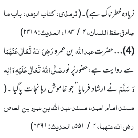
ترمذی، کتاب الزہد، باب ما
زیادہ خطرناک ہے)
۔
(
جاء فی حفظ اللسان،
، الحدیث:
)
۲۴۱۸
۱۸۴
۴
/
عبداللّٰہ
رَضِیَ اللّٰہُ تَعَالٰی عَنْہُمَا
(
4
)…
حضرت
بن عمرو
صَلَّی اللّٰہُ تَعَالٰی عَلَیْہِ وَاٰلِہ
سے ر وایت ہے،حضور پُر نور
وَ سَلَّمَ
نے ارشاد
فرمایا’’ جو خاموش رہا نجات پاگیا ۔
(
مسند امام احمد، مسند عبد اللّٰہ بن عمرو بن العاص
رضی اللّٰہ عنہما
،
، الحدیث:
)
۶۴۹۱
۵۵۱
۲
/