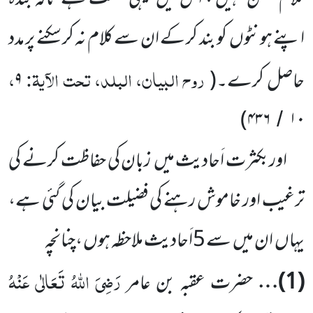
اپنے ہونٹوں
کو بند کر کے ان سے کلام نہ کر سکنے پر مدد
روح البیان، البلد، تحت الآیۃ:
،
حاصل کرے۔
(
۹
)
۴۳۶
۱۰
/
اوربکثرت اَحادیث میں
زبان کی حفاظت کرنے کی
ترغیب اور خاموش رہنے کی فضیلت بیان کی گئی ہے،
یہاں
ان میں
سے
5
اَحادیث ملاحظہ ہوں ،چنانچہ
رَضِیَ اللّٰہُ تَعَالٰی عَنْہُ
(
1
)…
حضرت عقبہ بن عامر