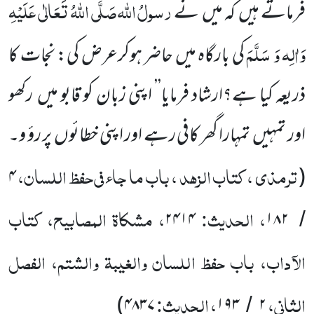
رسولُ
اللّٰہ
صَلَّی اللّٰہُ تَعَالٰی عَلَیْہِ
فرماتے ہیں
کہ میں
نے
وَاٰلِہ وَ سَلَّمَ
کی بارگاہ
میں حاضر ہوکرعرض کی: نجات کا
ذریعہ کیا ہے؟ارشاد فرمایا’’ اپنی زبان کو قابو میں
رکھو
اور تمہیں
تمہارا گھر کافی رہے اور اپنی خطائوں
پر رؤ و۔
ترمذی ، کتاب الزہد ، باب ما جاء فی حفظ اللسان،
۴
(
، الحدیث:
، مشکاۃ المصابیح، کتاب
۲۴۱۴
۱۸۲
/
الآداب، باب حفظ اللسان والغیبۃ والشتم، الفصل
الثانی،
، الحدیث:
)
۴۸۳۷
۱۹۳
۲
/