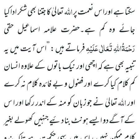
اللّٰہ
سکتا ہے اورا س نعمت پر
تعالیٰ کا جتنا بھی شکر ادا کیا
جائے وہ کم ہے۔حضرت علامہ اسماعیل حقی
رَحْمَۃُاللّٰہِ تَعَالٰی عَلَیْہِ
فرماتے ہیں : ’’اس آیت میں
یہ
تنبیہ بھی ہے کہ اچھی اور نیک باتوں
کے علاوہ انسان
کم کلام کیا کرے اور فضول و بے فائدہ کلام نہ کرے
اللّٰہ
اور
تعالیٰ نے جو زبان کو منہ کے اندر رکھا اور ا س
کے آگے
دو ایسے ہونٹ بنا دئیے جنہیں
کھولے بغیر
کلام ممکن نہیں ،
اس میں
یہی حکمت ہے تاکہ بندہ