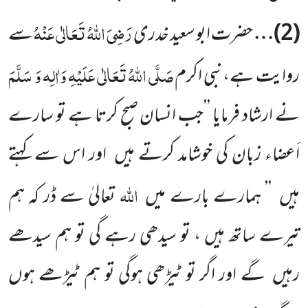
رَضِیَ اللّٰہُ تَعَالٰی عَنْہُ
(
2
)…
حضرت ابو سعید خدری
سے
صَلَّی اللّٰہُ تَعَالٰی عَلَیْہِ وَاٰلِہ وَ سَلَّمَ
روایت ہے،نبی اکرم
نے ارشاد فرمایا
’’جب انسان صبح کرتا ہے تو سارے
اَعضاء زبان کی خوشامد کرتے ہیں
اور اس سے کہتے
اللّٰہ
ہیں
’’ ہمارے بارے میں
تعالیٰ
سے ڈر کہ ہم
تیرے ساتھ ہیں ، تو سیدھی رہے گی تو ہم سیدھے
رہیں
گے اور اگر تو ٹیڑھی ہوگی تو ہم ٹیڑھے ہوں