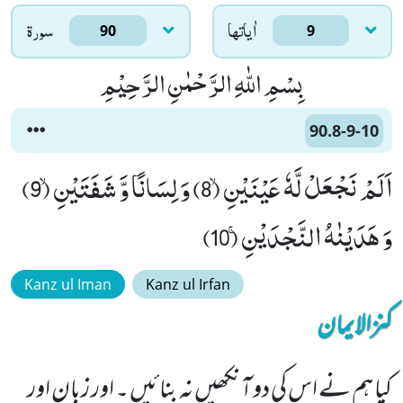
اٰياتها
سورۃ
90
9
بِسْمِ اللّٰهِ الرَّحْمٰنِ الرَّحِیْمِ
90.8-9-10
اَلَمْ نَجْعَلْ لَّهٗ عَیْنَیْنِۙ (8) وَ لِسَانًا وَّ شَفَتَیْنِۙ (9)
وَ هَدَیْنٰهُ النَّجْدَیْنِۚ (10)
Kanz ul Iman
Kanz ul Irfan
کنزالایمان
کیا ہم نے اس کی دو آنکھیں نہ بنائیں ۔ اور زبان اور