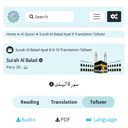
Search
Go
Home
➤
Al-Quran
➤
Surah Al Balad Ayat 9 Translation Tafseer
Surah Al Balad Ayat 8-9-10 Translation Tafseer
Surah Al Balad
عَمَّ
Para 30 -
سورة البـلد
Reading
Translation
Tafseer
Audio
PDF
Language