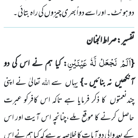
دو ہونٹ۔ اور اسے دو اُبھری چیزوں کی راہ بتائی۔
تفسیر : ‎صراط الجنان
اَلَمْ نَجْعَلْ لَّهٗ عَیْنَیْنِ
{
: کیا ہم نے اس کی دو
اللّٰہ
آنکھیں
نہ بنائیں ۔}
یہاں
سے
تعالیٰ نے اپنی
چندنعمتوں
کا ذکر
فرمایا ہے تاکہ اس کافرکو عبرت
حاصل کرنے کا موقع ملے،چنانچہ اس آیت اور اس
کے بعد والی دو آیات کا خلاصہ یہ ہے کہ کیا ہم نے اس