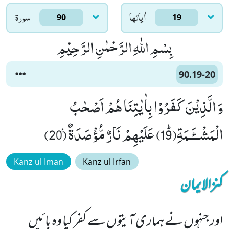
اٰياتها
سورۃ
90
19
بِسْمِ اللّٰهِ الرَّحْمٰنِ الرَّحِیْمِ
90.19-20
وَ الَّذِیْنَ كَفَرُوْا بِاٰیٰتِنَا هُمْ اَصْحٰبُ
الْمَشْــٴَـمَةِﭤ(19) عَلَیْهِمْ نَارٌ مُّؤْصَدَةٌ۠ (20)
Kanz ul Iman
Kanz ul Irfan
کنزالایمان
اور جنہوں نے ہماری آیتوں سے کفر کیا وہ بائیں