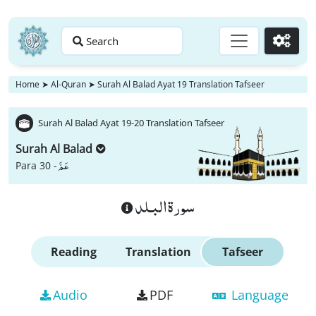
Search
Go
Home
➤
Al-Quran
➤
Surah Al Balad Ayat 19 Translation Tafseer
Surah Al Balad Ayat 19-20 Translation Tafseer
Surah Al Balad
عَمَّ
Para 30 -
سورة البـلد
Reading
Translation
Tafseer
Audio
PDF
Language