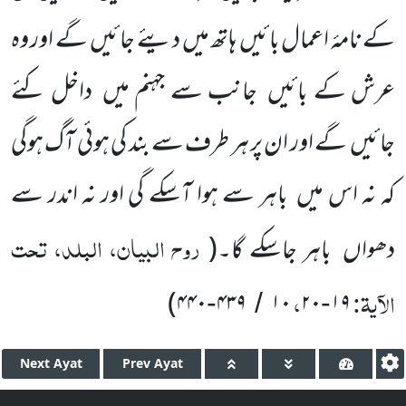
کے نامۂ اعمال بائیں
ہاتھ میں
دیئے جائیں
گے اور وہ
عرش کے بائیں
جانب سے جہنم میں
داخل کئے
جائیں
گے اور ان پر ہر طرف سے بند کی ہوئی آگ ہوگی
کہ نہ اس میں
باہر سے ہوا آسکے گی اور نہ اندر سے
روح البیان، البلد، تحت
دھواں
باہر جاسکے گا۔
(
الآیۃ:
،
)
۴۴۰
۴۳۹
۱۰
۲۰
۱۹
-
/
-
Next
Ayat
Prev
Ayat