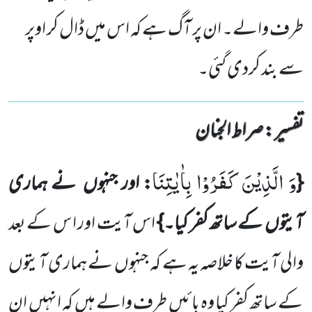
طرف والے۔ ان پر آگ ہے کہ اس میں ڈال کر اوپر
سے بند کردی گئی۔
تفسیر : ‎صراط الجنان
وَ الَّذِیْنَ كَفَرُوْا بِاٰیٰتِنَا
{
: اور جنہوں
نے ہماری
آیتوں
کے ساتھ کفر کیا۔}
اس آیت اور ا س کے بعد
والی آیت کا
خلاصہ یہ ہے کہ جنہوں
نے ہماری آیتوں
کے ساتھ کفر کیا وہ بائیں
طرف والے ہیں
کہ انہیں
ان