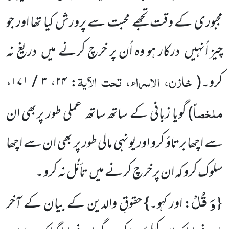
مجبوری کے وقت تجھے محبت سے پرورش کیا تھا اور جو
چیز اُنہیں درکار ہو وہ اُن پر خرچ کرنے میں دریغ نہ
خازن، الاسراء، تحت الآیۃ
کرو۔(
:
۲۴
،
۳ / ۱۷۱
،
ملخصاً
)
گویا زبانی کے ساتھ ساتھ عملی طور پربھی ان
سے اچھا برتاؤ کرو اوریونہی مالی طور پر بھی ان سے اچھا
سلوک کرو کہ ان پر خرچ کرنے میں تأمُّل نہ کرو ۔
وَ قُلْ
{
: اور کہو۔} حقوقِ والدین کے بیان کے آخر