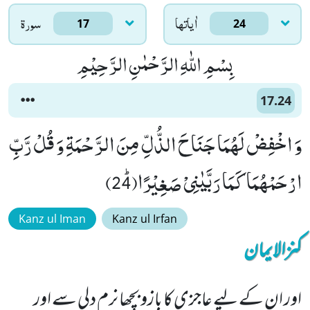
اٰياتها
سورۃ
17
24
بِسْمِ اللّٰهِ الرَّحْمٰنِ الرَّحِیْمِ
17.24
وَ اخْفِضْ لَهُمَا جَنَاحَ الذُّلِّ مِنَ الرَّحْمَةِ وَ قُلْ رَّبِّ
ارْحَمْهُمَا كَمَا رَبَّیٰنِیْ صَغِیْرًاﭤ(24)
Kanz ul Iman
Kanz ul Irfan
کنزالایمان
اور ان کے لیے عاجزی کا بازو بچھا نرم دلی سے اور