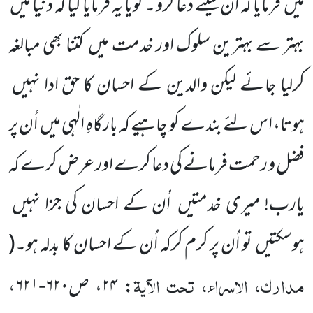
میں فرمایا کہ ان کیلئے دعا کرو ۔ گویا یہ فرمایا گیا کہ دنیا میں
بہتر سے بہترین سلوک اور خدمت میں کتنا بھی مبالغہ
کرلیا جائے لیکن والدین کے احسان کا حق ادا نہیں
ہوتا، اس لئے بندے کو چاہیے کہ بارگاہِ الٰہی میں اُن پر
فضل و رحمت فرمانے کی دعا کرے اور عرض کرے کہ
یارب! میری خدمتیں اُن کے احسان کی جزا نہیں
ہوسکتیں تو اُن پر کرم کرکہ اُن کے احسان کا بدلہ ہو۔(
مدارک، الاسراء، تحت الآیۃ
:
۲۴
، ص
۶۲۰-۶۲۱
،