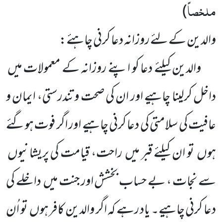
ملخصاً
)
والدین کے لئے روزانہ دعا کرنی چاہئے:
والدین کیلئے دعا کو اپنے روزانہ کے معمولات میں
داخل کرلینا چاہیے اور ان کی صحت و تندرستی، ایمان و
عافیت کی سلامتی کی دعا کرنی چاہیے اور اگر فوت ہوگئے
ہوں تو ان کیلئے قبر میں راحت، قیامت کی پریشانیوں
سے نجات ، بے حساب بخشش اور جنت میں داخلے کی
دعا کرنی چاہیے۔ یاد رہے کہ اگر والدین کافر ہوں تو اُن