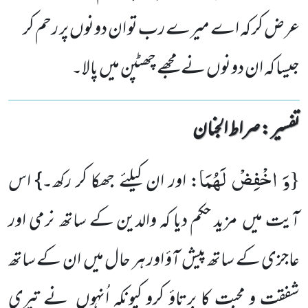
عرض کر کہ اے میرے رب تو ان دونوں پر رحم کر
جیسا کہ ان دونوں نے مجھے چھٹپن میں پالا۔
تفسیر : ‎صراط الجنان
وَ اخْفِضْ لَهُمَا
{
: اور ان کیلئے جھکا کر رکھ۔} اس
آیت میں مزید حکم دیا کہ والدین کے ساتھ نرمی اور
عاجزی کے ساتھ پیش آؤ اور ہر حال میں ان کے ساتھ
شفقت و محبت کا برتاؤ کرو کیونکہ اُنہوں نے تیری