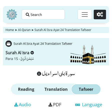
Search
Go
Home
➤
Al-Quran
➤
Surah Al Isra Ayat 24 Translation Tafseer
Surah Al Isra Ayat 24 Translation Tafseer
Surah Al Isra
سُبْحٰنَ الَّذِیْۤ
Para 15 -
سورة بنى اسراءيل
Reading
Translation
Tafseer
Audio
PDF
Language