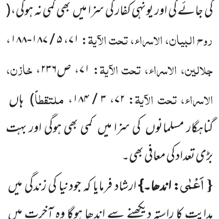
کی جائے گی اور یونہی کفار کی سزا میں
بھی کمی نہ ہوگی،
(
روح البیان، الاسراء، تحت الآیۃ
،
۵ / ۱۸۷-۱۸۸
،
۷۱
:
جلالین، الاسراء، تحت الآیۃ
خازن،
:
۷۱
، ص
۲۳۶
،
الاسراء، تحت الآیۃ
ملتقطاً
:
۷۲
،
۳ / ۱۸۴
،
)
ہاں
گناہگار مسلمانوں
کی سزا میں
کمی بھی ہوگی اور بہت
بڑی تعداد کی معافی بھی۔
اَعْمٰى
{
: اندھا۔}
ارشاد فرمایا کہ جودنیا کی زندگی میں
ہدایت کا راستہ دیکھنے سے اندھا ہوگا وہ آخرت میں