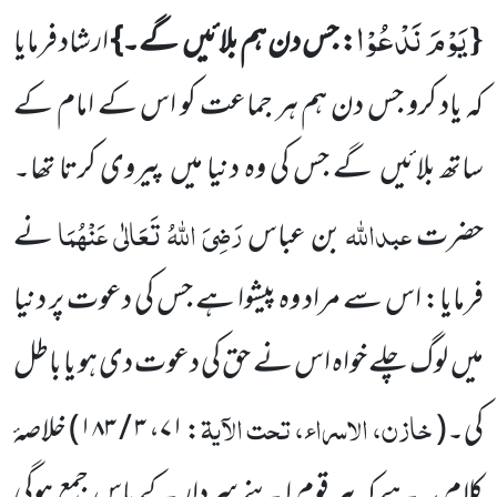
یَوْمَ نَدْعُوْا
{
: جس دن ہم بلائیں
گے۔}
ارشاد فرمایا
کہ یاد کرو جس دن ہم ہر جماعت کو اس کے امام کے
ساتھ بلائیں
گے جس کی وہ دنیا میں
پیروی کرتا تھا۔
عبداللّٰہ
رَضِیَ اللّٰہُ تَعَالٰی عَنْہُمَا
حضرت
بن عباس
نے
فرمایا: اس سے مراد وہ پیشوا ہے جس کی دعوت پر دنیا
میں
لوگ چلے خواہ اس نے حق کی دعوت دی ہو یا باطل
خازن، الاسراء، تحت الآیۃ
کی۔
(
:
۷۱
،
۳ / ۱۸۳
)
خلاصۂ
کلام یہ ہے کہ ہر قوم اپنے سردار کے پاس جمع ہوگی