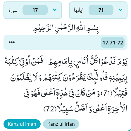
اٰياتها
سورۃ
17
71
بِسْمِ اللّٰهِ الرَّحْمٰنِ الرَّحِیْمِ
17.71-72
یَوْمَ نَدْعُوْا كُلَّ اُنَاسٍۭ بِاِمَامِهِمْۚ-فَمَنْ اُوْتِیَ كِتٰبَهٗ
بِیَمِیْنِهٖ فَاُولٰٓىٕكَ یَقْرَءُوْنَ كِتٰبَهُمْ وَ لَا یُظْلَمُوْنَ
فَتِیْلًا(71) وَ مَنْ كَانَ فِیْ هٰذِهٖۤ اَعْمٰى فَهُوَ فِی
الْاٰخِرَةِ اَعْمٰى وَ اَضَلُّ سَبِیْلًا(72)
Kanz ul Iman
Kanz ul Irfan