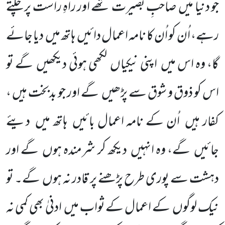
جو دنیا میں
صاحبِ بصیرت تھے اور راہِ راست پر چلتے
رہے، اُن کو اُن کا نامہ اعمال دائیں
ہاتھ میں
دیا جائے
گا، وہ اس میں
اپنی نیکیاں
لکھی ہوئی دیکھیں
گے تو
اس کو ذوق و شوق سے پڑھیں
گے اور جو بدبخت ہیں ،
کفار ہیں
اُن کے نامہ اعمال بائیں
ہاتھ میں
دیئے
جائیں
گے، وہ انہیں
دیکھ کر شرمندہ ہوں
گے اور
دہشت سے پوری طرح پڑھنے پر قادر نہ ہوں
گے۔ تو
نیک لوگوں
کے اعمال کے ثواب میں
ادنیٰ بھی کمی نہ