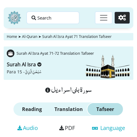
Search
Go
Home
➤
Al-Quran
➤
Surah Al Isra Ayat 71 Translation Tafseer
Surah Al Isra Ayat 71-72 Translation Tafseer
Surah Al Isra
سُبْحٰنَ الَّذِیْۤ
Para 15 -
سورة بنى اسراءيل
Reading
Translation
Tafseer
Audio
PDF
Language