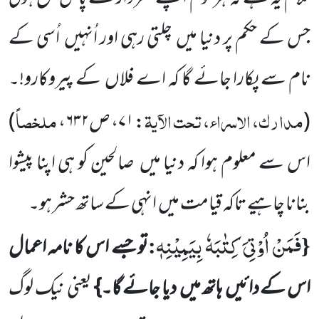
جس کے حکم پر دنیا میں
چلتی رہی اور اُنہیں
اُسی کے
نام سے پکارا جائے گا کہ اے فلاں
کے پیروکارو!۔
مدارک، الاسراء، تحت الآیۃ
ملخصاً
(
:
۷۱
، ص
۶۳۲
،
)
اس سے معلوم ہوا کہ دنیا میں
صالحین کو ہی اپنا پیشوا
بنانا چاہیے تاکہ قیامت میں
انہی کے ساتھ حشر ہو۔
فَمَنْ اُوْتِیَ كِتٰبَهٗ بِیَمِیْنِهٖ
:
{
تو جسے اس کا نامہ اعمال
اس کے دائیں
ہاتھ میں
دیا جائے گا۔}
یعنی
نیک لوگ