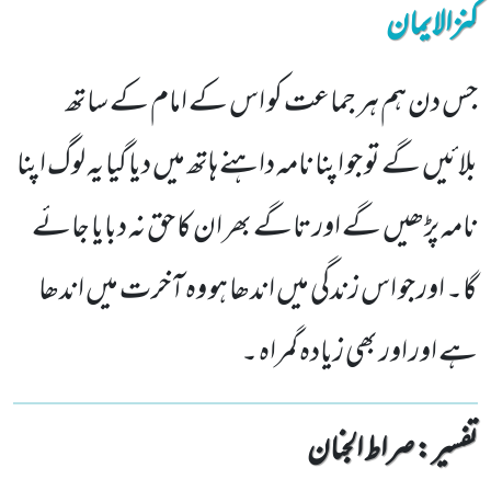
کنزالایمان
جس دن ہم ہر جماعت کو اس کے امام کے ساتھ
بلائیں گے تو جو اپنا نامہ داہنے ہاتھ میں دیا گیا یہ لوگ اپنا
نامہ پڑھیں گے اور تاگے بھر ان کا حق نہ دبایا جائے
گا۔ اور جو اس زندگی میں اندھا ہو وہ آخرت میں اندھا
ہے اور اور بھی زیادہ گمراہ ۔
تفسیر : ‎صراط الجنان