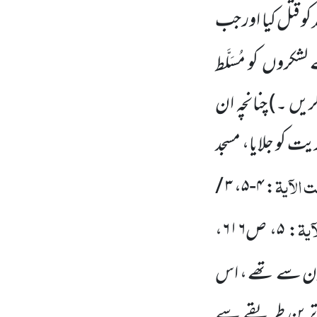
م
کو قتل کیا اور جب
 لشکروں
کو مُسَلَّط
ریں ۔)
چنانچہ ان
یت کو جلایا، مسجد
الآیۃ
۳ /
،
۴-۵
:
یۃ
:
۵
، ص
۶۱۶
،
ون سے تھے ، اس
دترین طریقے سے