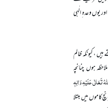
اور یوں
وعدہ ِ الٰہی
یں ، کیونکہ ظالم
ملاحظہ ہوں
چنانچہ
ّٰہُ تَعَالٰی عَلَیْہِ وَاٰلِہٖ
انچ کاموں
میں
مبتلا