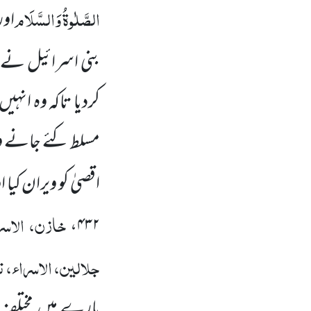
الصَّلٰوۃُ
وَالسَّلَام
اور
بنی اسرائیل نے یہ 
کردیا تاکہ وہ انہیں
مسلط کئے جانے 
اقصیٰ کو ویران کیا او
خازن، الاسرا
،
۴۳۲
جلالین، الاسراء، ت
بارے میں
مختلف 