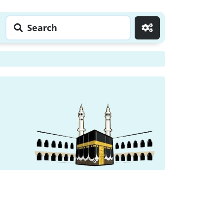
Search
Go