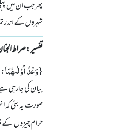
پھر جب ان میں پہلی
شہروں کے اندر تمہا
تفسیر : ‎صراط الجنان
وَعْدُ اُوْلٰىهُمَا
{
: ا
بیان کی جارہی ہے
صورت یہ بنی کہ ان
حرام چیزوں
کے مُ