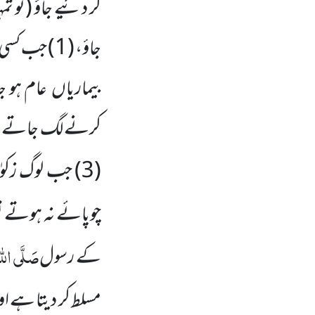
کر دئیے جاؤ
(تو تمہ
جاؤ، (
1
) جب کسی 
بیماریاں
عام ہو ج
کرنے لگ جاتے ہ
(
3
) جب لوگ زکوٰۃ
چوپائے نہ ہوتے تو 
صَلَّی اللّٰ
کے رسول
مسلط کر دیتا ہے او