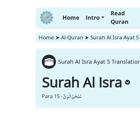
Read
Home
Intro
Quran
Home
➤
Al-Quran
➤
Surah Al Isra Ayat 5
Surah Al Isra Ayat 5 Translatio
Surah Al Isra
سُبْحٰنَ الَّذِیْۤ
Para 15 -