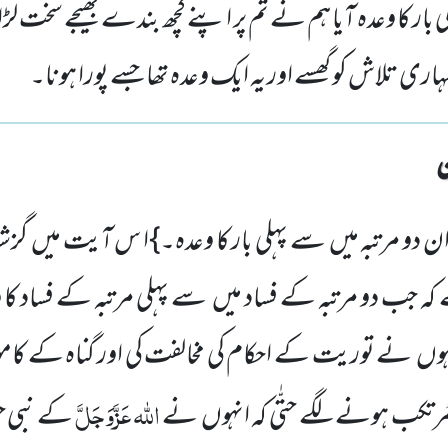
 بار کا وعدہ آیا ہم نے تم پر اپنے کچھ بندے بھیجے سخت لڑا
ری تلاش کو گھسے اور یہ ایک وعدہ تھا جسے پورا ہونا۔
ن دو مرتبہ میں
سے پہلی بار کا وعدہ۔}ا س آیت میں
گزشت
 کہ جب دو
مرتبہ کے فساد میں
سے پہلی مرتبہ کے فساد کا و
ہوں
نے توریت کے احکام کی مخالفت کی اور
گناہ کے کام
اللّٰہ عَزَّوَجَلَّ
رتکب ہونے لگے حتّٰی کہ انہوں
نے
کے نبی 