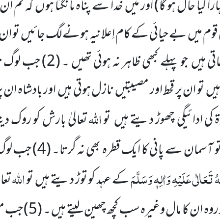
ارا کیا حال ہو گا)
اور میں
خدا سے پناہ مانگتا ہوں
کہ تم ان
قوم میں
بے حیائی کے کام اِعلانیہ ہونے لگ جائیں
تو ان
اتی ہیں
جو پہلے کبھی ظاہر نہ ہوئی تھیں ۔ (
2
) جب لوگ ن
یں
تو ان پر قحط اور مصیبتیں
نازل ہوتی ہیں
اور بادشاہ ان 
اللّٰہ
 کی ادائیگی چھوڑ دیتے ہیں
تو
تعالیٰ بارش کو روک دیت
آسمان سے پانی کا ایک قطرہ بھی نہ گرتا۔ (
4
) جب لو
ہُ تَعَالٰی عَلَیْہِ وَاٰلِہٖ وَسَلَّمَ
اللّٰہ
کے عہد کو توڑ دیتے ہیں
تو
تعال
روہ ان کا مال وغیرہ سب کچھ چھین لیتے ہیں ۔ (
5
)
جب مس