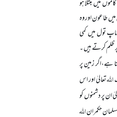
 کاموں
میں
مبتلا ہو
 میں
طاعون اور وہ
اپ تول میں
کمی
پر ظلم کرتے ہیں ۔
ا ہے،اگر زمین پر
اللّٰہ
گ
تعالیٰ اور اس
یٰ ان پر دشمنوں
کو
اللّٰہ
لمان حکمران