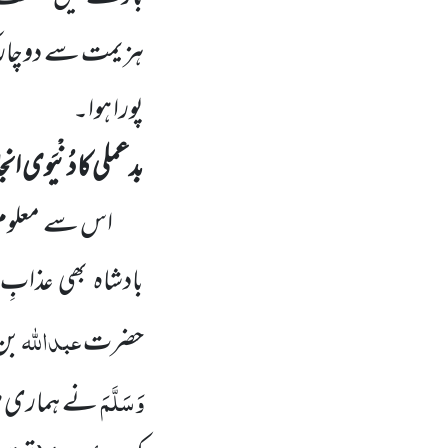
ہزیمت سے دوچار ک
پورا ہوا۔
بدعملی کا دُنْیَوی ا
اس سے معلوم ہو
بادشاہ بھی عذابِ 
عبداللّٰہ
حضرت
بن 
وَسَلَّمَ
نے ہماری طرف