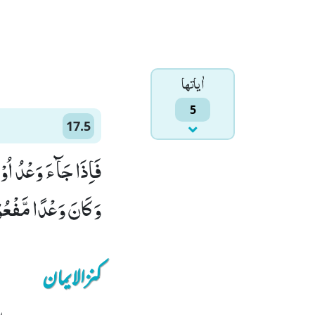
اٰياتها
5
17.5
فَاِذَا جَآءَ وَعْدُ اُوْ
وَ كَانَ وَعْدًا مَّفْعُوْ
کنزالایمان