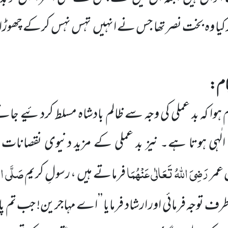
یا وہ بخت نصر تھا جس نے انہیں
تہس نہس کرکے چھوڑا 
نجام:
ا کہ بد عملی کی وجہ سے ظالم بادشاہ مسلط کردئیے جاتے ہ
الٰہی ہوتا ہے۔ نیز بد عملی کے مزید دنیوی نقصانات 
رَضِیَ اللّٰہُ تَعَالٰی عَنْہُمَا
صَلَّی الل
عمر
فرماتے ہیں ،
رسولِ کریم
 توجہ فرمائی اور ارشاد فرمایا ’’اے مہاجرین! جب تم پ