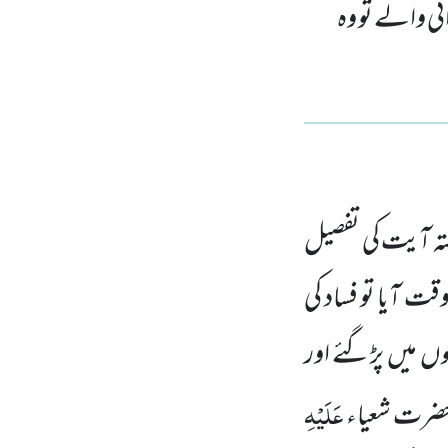
ئی والے تو وہ
ہ آیت کی تفصیل
قت آیا تو فساد کی
وں
میں
پڑگئے اور
عَلَیْہِ
حضرت شعیاء