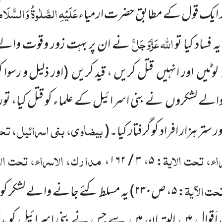
عَلَیْہِ الصَّلٰوۃُ وَالسَّلَا
 ایک قول کے مطابق حضرت ارمیاء
اللّٰہ
عَزَّوَجَلَّ
فساد کیا تو
نے ان پر بہت زور وقوت والے
لوٹیں
اور انہیں
قتل کریں ، قید کریں
(اور ذلیل و رسوا
ک
والے لشکروں
نے بنی اسرائیل کے علماء کو قتل کیا، تور
بیضاوی، بنی اسرائیل، تحت 
ر ستر ہزار افراد کو گرفتار کیا۔
(
ء، تحت الایۃ
مدارک، الاسراء، تحت الآ
،
۳ / ۱۶۲
،
۵
:
حت الآیۃ
:
۵
، ص
۲۳۰
)
یہ مسلط کئے جانے والے لشکر ک
اَقوال ہیں
البتہ ان میں
سے جس نے بنی اسرائیل کو ب