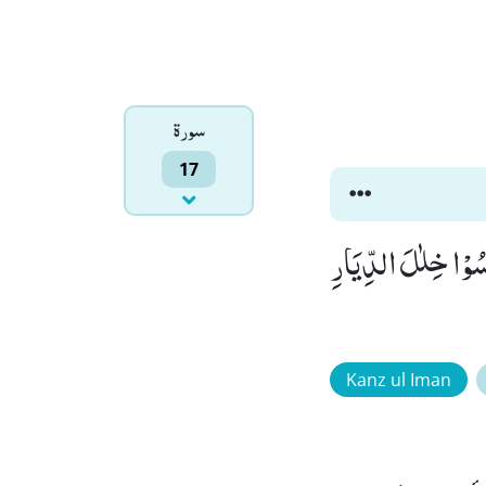
سورۃ
17
اسُوْا خِلٰلَ الدِّیَارِ
Kanz ul Iman