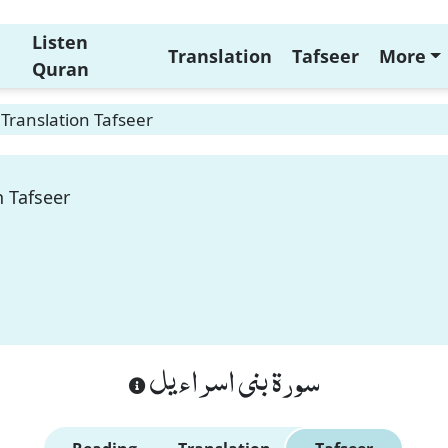
Listen
Translation
Tafseer
More
Quran
 Translation Tafseer
n Tafseer
سورة بنى اسراءيل