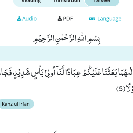
Reading
Translation
Tafseer
Audio
PDF
Language
بِسْمِ اللّٰهِ الرَّحْمٰنِ الرَّحِیْمِ
لٰىهُمَا بَعَثْنَا عَلَیْكُمْ عِبَادًا لَّنَاۤ اُولِیْ بَاْسٍ شَدِیْدٍ فَجَ
لًا(5)
Kanz ul Irfan