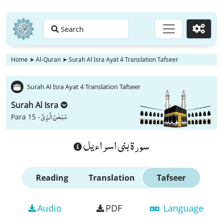
Search
Go
Home
➤
Al-Quran
➤
Surah Al Isra Ayat 4 Translation Tafseer
Surah Al Isra Ayat 4 Translation Tafseer
Surah Al Isra
سُبْحٰنَ الَّذِیْۤ
Para 15 -
سورة بنى اسراءيل
Reading
Translation
Tafseer
Audio
PDF
Language