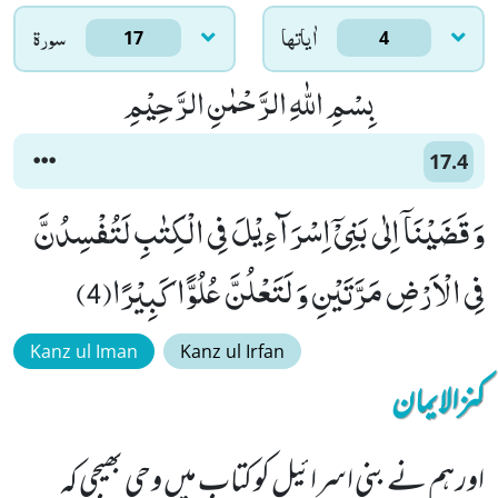
اٰياتها
سورۃ
17
4
بِسْمِ اللّٰهِ الرَّحْمٰنِ الرَّحِیْمِ
17.4
وَ قَضَیْنَاۤ اِلٰى بَنِیْۤ اِسْرَآءِیْلَ فِی الْكِتٰبِ لَتُفْسِدُنَّ
فِی الْاَرْضِ مَرَّتَیْنِ وَ لَتَعْلُنَّ عُلُوًّا كَبِیْرًا(4)
Kanz ul Iman
Kanz ul Irfan
کنزالایمان
اور ہم نے بنی اسرائیل کو کتاب میں وحی بھیجی کہ