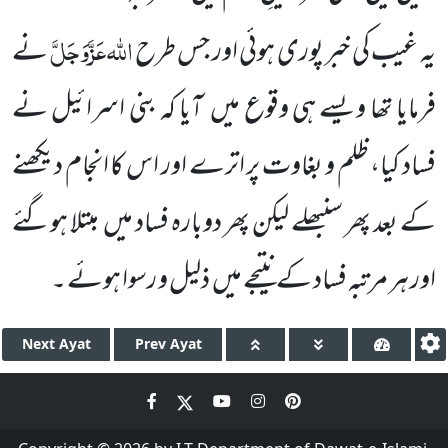
اللّٰہ
عَزَّوَجَلَّ
یہ غیب کی خبر پوری ہوئی اور جس طرح
نے
فرمایا تھا ویسے ہی وقوع میں آیا کہ بنی اسرائیل نے
فساد کیا، ظلم و بغاوت پر اترے اور اس کا انجام دیکھنے
کے بعد پھر سنبھلے لیکن پھر دوبارہ فساد میں مبتلا ہوگئے
اور ہر مرتبہ فساد کے نتیجے میں ذلیل و رسوا ہوئے ۔
Next
Ayat
Prev
Ayat