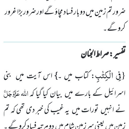
ضرور تم زمین میں دوبار فساد مچاؤ گے اور ضرور بڑا غرور
کرو گے۔
تفسیر : ‎صراط الجنان
فِی الْكِتٰبِ
{
: کتاب میں ۔} اس آیت میں بنی
اللّٰہ
عَزَّوَجَلَّ
اسرائیل کے بارے میں بیان کیا گیا کہ
نے انہیں تورات میں یہ غیب کی خبر دی تھی کہ تم
زمین میں یعنی سرزمینِ شام میں دو مرتبہ فساد کرو گے ۔