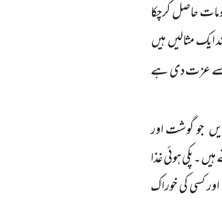
لومات حاصل کرچکا
ند ایک مثالیں
ہیں
ے عزت دی ہے
یں
جو گوشت اور
ہیں ۔پکی ہوئی غذا
ا اور کسی کی خوراک