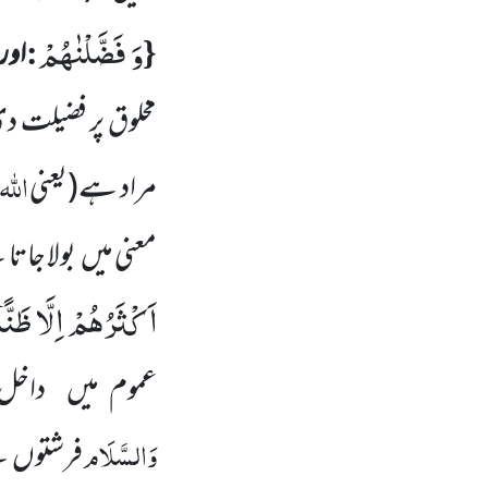
وَ فَضَّلْنٰهُمْ
:
{
اور
مخلوق پر فضیلت د
اللّٰہ
مراد ہے
(یعنی
معنی میں
بولا جاتا
اَكْثَرُهُمْ اِلَّا ظَنًّا
عموم میں
داخل
وَالسَّلَام
فرشتوں
ک