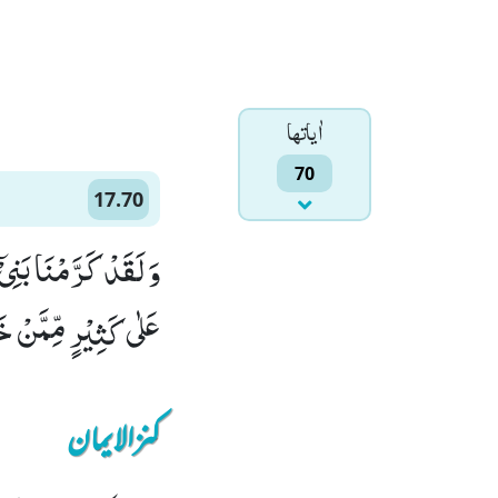
اٰياتها
70
17.70
وَ لَقَدْ كَرَّمْنَا بَنِی
عَلٰى كَثِیْرٍ مِّمَّنْ خَل
کنزالایمان