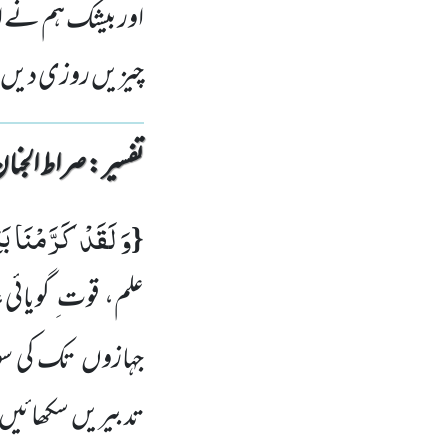
اور بیشک ہم نے اول
چیزیں روزی دیں او
تفسیر : ‎صراط الجنان
وَ لَقَدْ كَرَّمْنَا بَن
{
علم، قوت ِ گویائی
جہازوں
تک کی سو
تدبیریں
سکھائیں