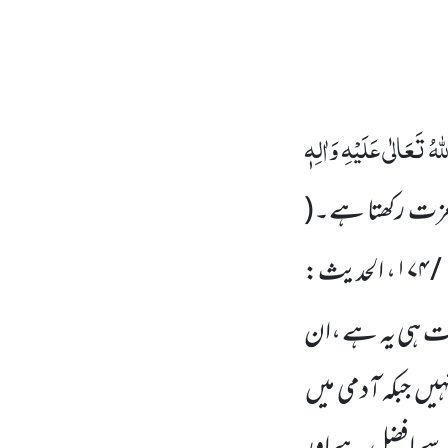
ٰہُ تَعَالٰی عَلَیْہِ وَاٰلِہٖ
عزت رکھتا ہے۔
(
۱ 
، الحدیث:
طرت ہی یہ ہے ،ان
ہیں
جبکہ آدمی میں