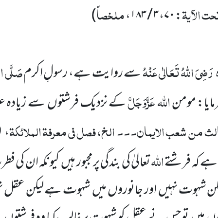
ت الآیۃ
ملخصاً
)
،
۳ / ۱۸۳
،
۷۰
:
رَضِیَ اللّٰہُ تَعَالٰی عَنْہُ
صَلَّی اللّ
سے روایت ہے، رسولِ اکرم
اللّٰہ
عَزَّوَجَلَّ
مایا: مومن
کے نزدیک فرشتوں
سے زیادہ 
لث من شعب الایمان۔۔۔ الخ، فصل فی معرفۃ الملائکۃ
/ ۱۷۴
،
اللّٰہ
 ہے کہ فرشتے
تعالیٰ کی بندگی پرمجبور ہیں
کیونکہ ان کی ف
کن شہوت نہیں
اور جانوروں
میں
شہوت ہے لیکن عقل ن