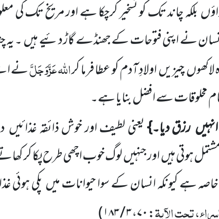
اؤں
بلکہ چاند تک کو تسخیر کرچکا ہے اور مریخ تک کی مع
سان نے اپنی فتوحات کے جھنڈے گاڑ دئیے ہیں
۔ یہ چ
اللّٰہ
عَزَّوَجَلَّ
 لاکھوں
چیزیں
اولادِ آدم کو عطا فرما کر
نے اس
 تمام مخلوقات سے افضل بنایا ہے۔
انہیں
رزق دیا۔}
یعنی لطیف اور خوش ذائقہ غذائیں
د
مشتمل ہوتی ہیں
اور جنہیں
لوگ خوب اچھی طرح پکا کر کھاتے 
ا خاصہ ہے کیونکہ انسان کے سوا حیوانات
میں
پکی ہوئی غذ
راء، تحت الآیۃ
)
۳ / ۱۸۳
،
۷۰
: