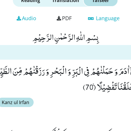
Reading
Translation
Tafseer
Audio
PDF
Language
بِسْمِ اللّٰهِ الرَّحْمٰنِ الرَّحِیْمِ
ْۤ اٰدَمَ وَ حَمَلْنٰهُمْ فِی الْبَرِّ وَ الْبَحْرِ وَ رَزَقْنٰهُمْ مِّنَ الطَّی
َقْنَا تَفْضِیْلًا۠ (70)
Kanz ul Irfan