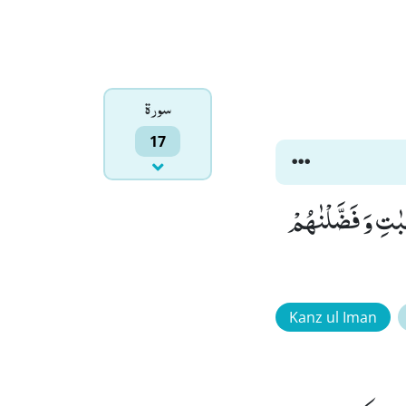
سورۃ
17
ِّبٰتِ وَ فَضَّلْنٰهُمْ
Kanz ul Iman