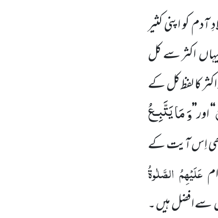
ِ آدم کو اپنی کثیر
یہاں
اکثر سے کل
اکثر کا لفظ کل کے
وَ مَا یَتَّبِـعُ
‘‘
اور
’’
ہ بھی اِس آیت کے
عَلَیْہِمُ الصَّلٰوۃُ
رام
سے افضل ہیں ۔