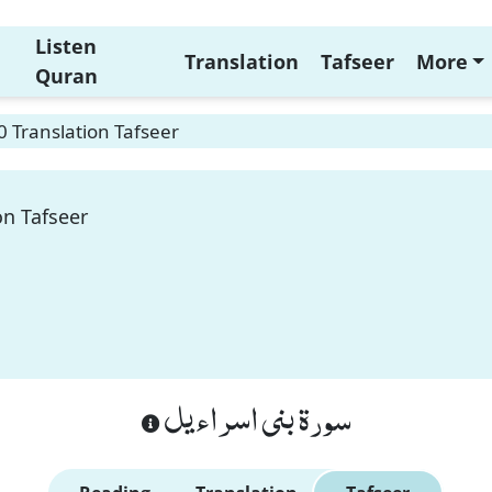
Listen
Translation
Tafseer
More
Quran
0 Translation Tafseer
on Tafseer
سورة بنى اسراءيل