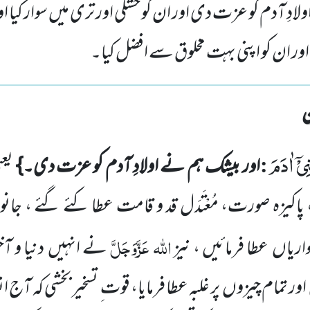
ادِ آدم کو عزت دی اور ان کو خشکی اور تری میں سوار کیا ا
ر ان کو اپنی بہت مخلوق سے افضل کیا۔
ِیْۤ اٰدَمَ
:
اور بیشک ہم نے اولادِ آدم کو عزت دی۔}
یعن
، پاکیزہ صورت،
مُعْتَدَل قد و قامت عطا کئے گئے ، جان
اللّٰہ
عَزَّوَجَلَّ
اریاں
عطا فرمائیں ، نیز
نے انہیں
دنیا و ا
اور تمام چیزوں
پر غلبہ عطا فرمایا، قوت ِ تسخیر بخشی کہ آج