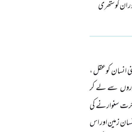
ور ان کو ستھری
ی انسان کوعقل ،
وروں
سے لے کر
ٓخرت سنوارنے کی
 انسان زمین اور اس