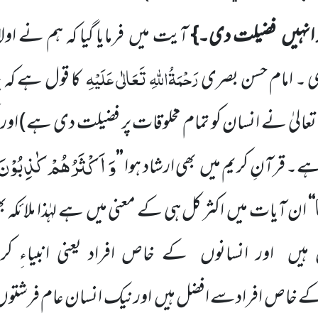
 انہیں
فضیلت دی۔}
آیت میں
فرمایا گیا کہ ہم نے اولاد
رَحْمَۃُاللّٰہِ تَعَالٰی عَلَیْہِ
ی ۔ امام حسن بصری
کا قول ہے کہ 
تعالیٰ نے انسان کو تمام مخلوقات پر فضیلت دی ہے)
اور 
وَ اَكْثَرُهُمْ كٰذِبُوْنَ
 ہے۔ قرآنِ کریم میں
بھی ارشاد ہوا
’’
‘‘
ان آیات میں
اکثر کل ہی کے معنی میں
ہے لہٰذا ملائک
 ہیں
اور انسانوں
کے خاص افراد
یعنی انبیاءِ ک
ے خاص افرادسے افضل ہیں
اورنیک انسان عام فرشتوں