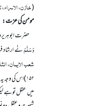
خازن، الاسراء، تح
(
مومن کی عزت:
حضرت ابو ہریرہ
وَسَلَّمَ
نے ارشاد فر
شعب الایمان، الثا
۱۵۲
)
اس کی وجہ یہ
میں
عقل توہے لی