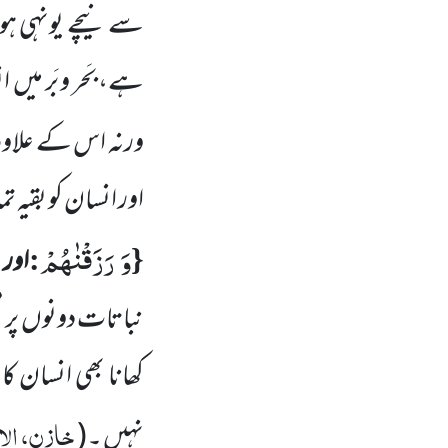
سے نیچے یونہی ہو
ہے، بَحر و بَر میں
ان
ورنہ اس کے علاوہ
اور انسان کو بقیہ
وَ رَزَقْنٰهُمْ
:
{
اور 
نباتات دونوں
پر 
کھانا بھی انسان ک
خازن، الاس
نہیں ۔
(