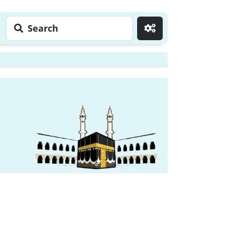
Search
Go