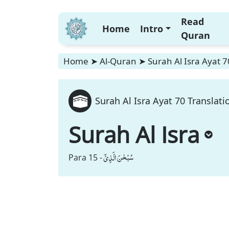
Read
Home
Intro
Quran
Home
➤
Al-Quran
➤
Surah Al Isra Ayat 7
Surah Al Isra Ayat 70 Translati
Surah Al Isra
سُبْحٰنَ الَّذِیْۤ
Para 15 -