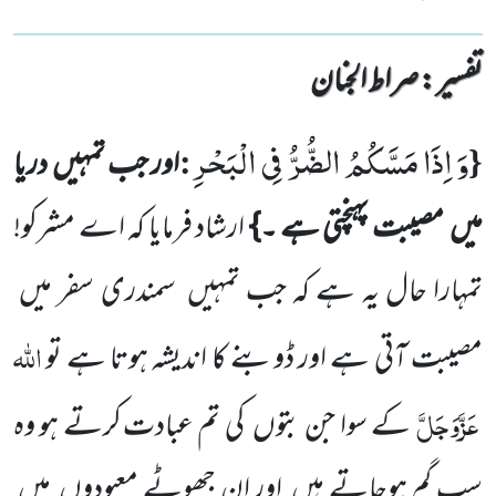
تفسیر : ‎صراط الجنان
وَ اِذَا مَسَّكُمُ الضُّرُّ فِی الْبَحْرِ
:
{
اور جب تمہیں
دریا
میں
مصیبت پہنچتی ہے ۔}
ارشاد فرمایا کہ اے مشرکو!
تمہارا حال
یہ ہے کہ جب تمہیں
سمندری سفر میں
اللّٰہ
مصیبت آتی ہے اور ڈوبنے کا اندیشہ ہوتا ہے تو
عَزَّوَجَلَّ
کے سوا جن بتوں
کی تم عبادت
کرتے ہو وہ
سب گم ہوجاتے ہیں
اور ان جھوٹے معبودوں
میں