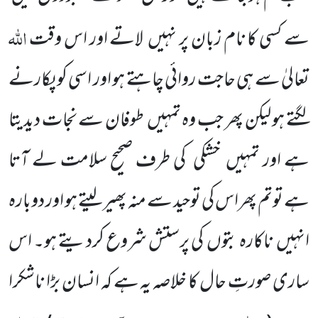
اللّٰہ
سے کسی کا نام زبان پر نہیں
لاتے اور اس وقت
تعالیٰ سے ہی حاجت روائی چاہتے ہو اور اسی کو پکارنے
لگتے ہو لیکن پھر جب وہ تمہیں
طوفان سے نجات دیدیتا
ہے اور تمہیں
خشکی
کی طرف صحیح سلامت لے آتا
ہے توتم پھراس کی توحید سے منہ پھیر لیتے ہو اور دوبارہ
انہیں
ناکارہ بتوں
کی پرستش شروع کردیتے ہو۔ اس
ساری صورتِ حال کا خلاصہ یہ ہے کہ انسان بڑا ناشکرا