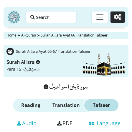
Search
Go
Home
➤
Al-Quran
➤
Surah Al Isra Ayat 66 Translation Tafseer
Surah Al Isra Ayat 66-67 Translation Tafseer
Surah Al Isra
سُبْحٰنَ الَّذِیْۤ
Para 15 -
سورة بنى اسراءيل
Reading
Translation
Tafseer
Audio
PDF
Language