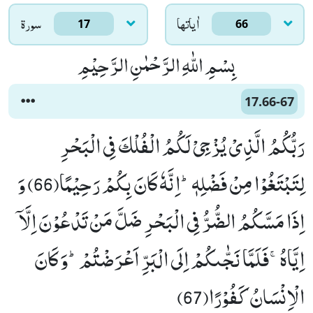
اٰياتها
سورۃ
17
66
بِسْمِ اللّٰهِ الرَّحْمٰنِ الرَّحِیْمِ
17.66-67
رَبُّكُمُ الَّذِیْ یُزْجِیْ لَكُمُ الْفُلْكَ فِی الْبَحْرِ
لِتَبْتَغُوْا مِنْ فَضْلِهٖؕ-اِنَّهٗ كَانَ بِكُمْ رَحِیْمًا(66) وَ
اِذَا مَسَّكُمُ الضُّرُّ فِی الْبَحْرِ ضَلَّ مَنْ تَدْعُوْنَ اِلَّاۤ
اِیَّاهُۚ-فَلَمَّا نَجّٰىكُمْ اِلَى الْبَرِّ اَعْرَضْتُمْؕ-وَ كَانَ
الْاِنْسَانُ كَفُوْرًا(67)