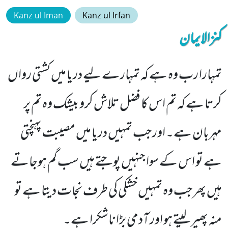
Kanz ul Iman
Kanz ul Irfan
کنزالایمان
تمہارا رب وہ ہے کہ تمہارے لیے دریا میں کشتی رواں
کرتا ہے کہ تم اس کا فضل تلاش کرو بیشک وہ تم پر
مہربان ہے۔ اور جب تمہیں دریا میں مصیبت پہنچتی
ہے تو اس کے سوا جنہیں پوجتے ہیں سب گم ہوجاتے
ہیں پھر جب وہ تمہیں خشکی کی طرف نجات دیتا ہے تو
منہ پھیر لیتے ہو اور آدمی بڑا ناشکرا ہے۔