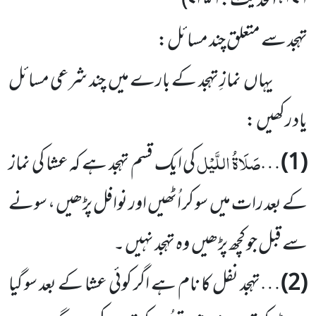
۱۷۹
، الحدیث:
۷۲۵۶
)
تہجد سے متعلق چند مسائل:
یہاں نمازِ تہجد کے بارے میں چند شرعی مسائل
یاد رکھیں :
صَلَاۃُ اللَّیْل
(1)
…
کی ایک قسم تہجد ہے کہ عشا کی نماز
کے بعد رات میں سو کر اُٹھیں اور نوافل پڑھیں ، سونے
سے قبل جو کچھ پڑھیں وہ تہجد نہیں ۔
(2)
…تہجد نفل کا نام ہے اگر کوئی عشا کے بعد سو گیا