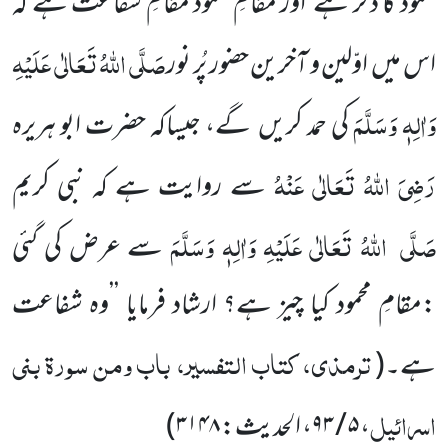
محمود کا ذکر ہے اور مقامِ محمود مقامِ شفاعت ہے کہ
صَلَّی اللّٰہُ تَعَالٰی عَلَیْہِ
اس میں اوّلین و آخرین حضور پُر نور
وَاٰلِہٖ وَسَلَّمَ
کی حمد کریں گے، جیساکہ حضرت ابو ہریرہ
رَضِیَ اللّٰہُ تَعَالٰی عَنْہُ
سے روایت ہے کہ نبی کریم
صَلَّی
اللّٰہُ تَعَالٰی عَلَیْہِ وَاٰلِہٖ وَسَلَّمَ
سے عرض کی گئی
:مقامِ محمود کیا چیز ہے؟ ارشاد فرمایا ’’وہ شفاعت
ترمذی، کتاب التفسیر، باب ومن سورۃ بنی
ہے۔
(
اسرائیل
،
۵ / ۹۳
، الحدیث:
۳۱۴۸
)