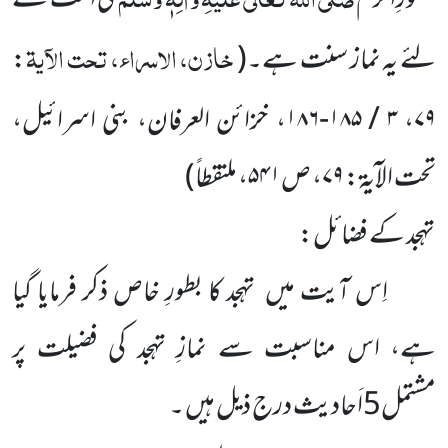
حضورِاکرم
کی اُمت کے
خازن، الاسراء، تحت الآیۃ
لئے یہ نماز سنت ہے۔
(
:
۷۹
،
۳ / ۱۸۵-۱۸۶
،
خزائن العرفان، بنی اسرائیل،
تحت الآیۃ:
۷۹
، ص
۵۴۱
، ملتقطاً)
تہجد کے فضائل:
اِس آیت میں تہجد کا بطورِ خاص ذکر فرمایا گیا
ہے، اس مناسبت سے نمازِ تہجد کی فضیلت پر
مشتمل5اَحادیث درج ذیل ہیں ۔