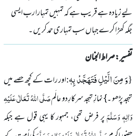
لیے زیادہ ہے قریب ہے کہ تمہیں تمہارا رب ایسی
جگہ کھڑا کرے جہاں سب تمہاری حمد کریں ۔
تفسیر : ‎صراط الجنان
وَ مِنَ الَّیْلِ فَتَهَجَّدْ بِهٖ
:
{
اور رات کے کچھ حصے میں
صَلَّی اللّٰہُ تَعَالٰی عَلَیْہِ
تہجد پڑھو ۔} نمازِ تہجد سرکارِ دو عالَم
وَاٰلِہٖ وَسَلَّمَ
پر فرض تھی، جمہور کا یہی قول ہے جبکہ
صَلَّی اللّٰہُ تَعَالٰی عَلَیْہِ وَاٰلِہٖ وَسَلَّمَ