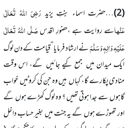
رَضِیَ اللّٰہُ تَعَالٰی
(2)
…حضرت اسماء بنتِ یزید
عَنْہا
صَلَّی اللّٰہُ تَعَالٰی
سے روایت ہے ،حضورِ اقدس
عَلَیْہِ وَاٰلِہٖ وَسَلَّمَ
نے ارشاد فرمایا’’قیامت کے دن لوگ
ایک میدان میں جمع کیے جائیں گے، اس وقت
منادی پکارے گا، کہاں ہیں وہ جن کی کروٹیں خواب
گاہوں سے جدا ہوتی تھیں ؟ وہ لوگ کھڑے ہوں گے
اور تھوڑے ہوں گے یہ جنت میں بغیر حساب داخل