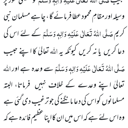
حبیب
کو یقینی طور پر
وسیلہ اور مقامِ محمود عطا فرمائے گا ، چاہے مسلمان نبی
صَلَّی اللّٰہُ تَعَالٰی عَلَیْہِ وَاٰلِہٖ وَسَلَّمَ
کریم
کے لئے اس کی
اللّٰہ
دعا کریں یا نہ کریں کیونکہ یہ
تعالیٰ کا اپنے حبیب
صَلَّی اللّٰہُ تَعَالٰی عَلَیْہِ وَاٰلِہٖ وَسَلَّمَ
اللّٰہ
سے وعدہ ہے اور
تعالیٰ اپنے وعدے کے خلاف نہیں فرماتا، البتہ
مسلمانوں کو اس کی دعا مانگنے کی جو ترغیب دی گئی ہے
وہ اس لئے ہے کہ اس میں ان کا اپنا عظیم فائدہ ہے کہ