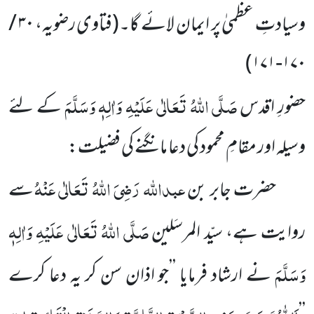
وسیادتِ عظمیٰ پر ایمان لائے گا۔
(فتاوی رضویہ،
۳۰ /
)
۱۷۰-۱۷۱
صَلَّی اللّٰہُ تَعَالٰی عَلَیْہِ وَاٰلِہٖ وَسَلَّمَ
حضورِ اقدس
کے لئے
وسیلہ اور مقامِ محمود کی دعا مانگنے کی فضیلت:
عبداللّٰہ
رَضِیَ اللّٰہُ تَعَالٰی عَنْہُ
حضرت جابر بن
سے
صَلَّی اللّٰہُ تَعَالٰی عَلَیْہِ وَاٰلِہٖ
روایت ہے، سیّد المرسَلین
وَسَلَّمَ
نے ارشاد فرمایا ’’جو اذان سن کر یہ دعا کرے