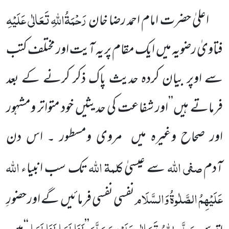
رَحْمَۃُاللّٰہِ تَعَالٰی عَلَیْہِ
اعلیٰ حضرت امام احمد رضا خان
فتاویٰ رضویہ میں ایک مقام پر یہ آیت اور مختلف کتب
سے اوپر بیان کردہ حدیث پاک ذکر کرنے کے بعد
فرماتے ہیں’’اور شفاعت کی حدیثیں خود متواتر ومشہور
اور صحاح وغیرہ میں مروی ومسطور ۔ اس دن
صفی اللّٰہ
کلمۃ اللّٰہ
اللّٰہ
آدم
سے عیسیٰ
تک سب انبیاء
عَلَیْہِمُ الصَّلٰوۃُ وَالسَّلَام
نفسی نفسی فرمائیں گے اور حضورِ
صَلَّی اللّٰہُ تَعَالٰی عَلَیْہِ وَسَلَّمَ
اَنَا لَھَا اَنَا لَھَا