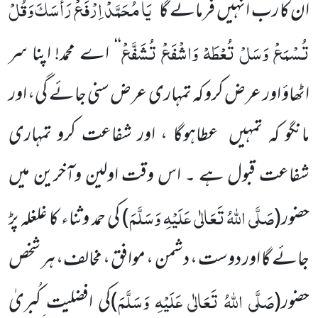
یَا مُحَمَّدْ اِرْفَعْ رَأْسَکَ وَقُلْ
ان کا رب انہیں فرمائے گا ’’
تُسْمَعْ وَسَلْ تُعْطَہْ وَاشْفَعْ تُشَفَّعْ
‘‘
اے محمد! اپنا سر
اٹھاؤ اور عرض کرو کہ تمہاری عرض سنی جائے گی، اور
مانگو کہ تمہیں عطاہوگا ، اور شفاعت کرو تمہاری
شفاعت قبول ہے ۔ اس وقت اولین وآخرین میں
صَلَّی اللّٰہُ تَعَالٰی عَلَیْہِ وَسَلَّمَ
حضور(
)
کی حمد وثناء کا غلغلہ پڑ
جائے گا اور دوست ، دشمن ، موافق ، مخالف، ہر شخص
صَلَّی اللّٰہُ تَعَالٰی عَلَیْہِ وَسَلَّمَ
حضور(
)کی افضلیت ِکُبریٰ