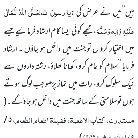
یا
رسولَ
اللّٰہ
صَلَّی اللّٰہُ تَعَالٰی
ہیں’’میں نے عرض کی :
!
عَلَیْہِ وَاٰلِہٖ وَسَلَّمَ
، مجھے کوئی ایسا کام ارشاد فرمائیے جسے
میں اختیار کرو ں تو جنت میں داخل ہو جاؤں ۔ ارشاد
فرمایا ’’سلام کو عام کرو، کھانا کھلاؤ، رشتہ داروں سے
نیک سلوک کرو، رات میں نماز پڑھو جب لوگ سوتے
ہوں توسلامتی کے ساتھ جنت میں داخل ہو جاؤ گے۔
(
مستدرک، کتاب الاطعمۃ، فضیلۃ اطعام الطعام،
۵ /