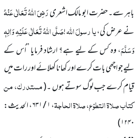
رَضِیَ اللّٰہُ تَعَالٰی عَنْہُ
باہر سے۔ حضرت ابو مالک اشعری
یا
رسولَ
اللّٰہ
صَلَّی اللّٰہُ تَعَالٰی عَلَیْہِ وَاٰلِہٖ
نے عرض کی،
!
وَسَلَّمَ
، وہ کس کے لیے ہے؟ ارشاد فرمایا ’’اُس کے
لیے جو اچھی بات کرے اور کھانا کھلائے اور رات میں
مستدرک، من
قیام کرے جب لوگ سوتے ہوں ۔
(
کتاب صلاۃ التطوّع، صلاۃ الحاجۃ
،
۱ / ۶۳۱
، الحدیث:
)
۱۲۴۰