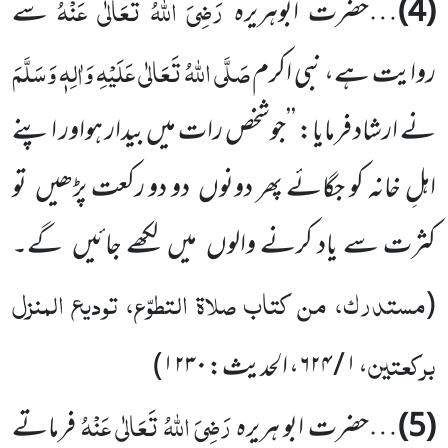
رَضِیَ اللّٰہُ تَعَالٰی عَنْہُ
(4)
…حضرت ابوہریرہ
سے
صَلَّی اللّٰہُ تَعَالٰی عَلَیْہِ وَاٰلِہٖ وَسَلَّمَ
روایت ہے، نبی اکرم
نے ارشاد فرمایا: ’’جوشخص رات میں بیدار ہواور اپنے
اہلِ خانہ کو جگائے پھر دونوں دو دو رکعت پڑھیں تو
کثرت سے یاد کرنے والوں میں لکھے جائیں گے۔
مستدرک، من کتاب صلاۃ التطوّع، تودیع المنزل
(
برکعتین
،
۱ / ۶۲۴
، الحدیث:
۱۲۳۰
)
رَضِیَ اللّٰہُ تَعَالٰی عَنْہُ
(5)
…حضرت ابو ہریرہ
فرماتے