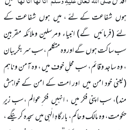
اقدس
’’
‘‘میں
ہوں شفاعت کے لئے ، میں ہوں شفاعت کے
لئے
(فرمائیں گے)
انبیاء ومرسلین وملائکہ مقربین
سب ساکت ہوں گے اور وہ متکلم ،سب سربگریبان
، وہ ساجد وقائم، سب محلِ خوف میں ، وہ آمن وناہم
(یعنی خود امن میں اور امت کے امن کے خواہش
مند)، سب اپنی فکر میں ، انہیں فکر ِعوالم ،سب زیرِ
حکومت، وہ مالک وحاکم، بارگاہِ الٰہی میں سجدہ کرینگے ،