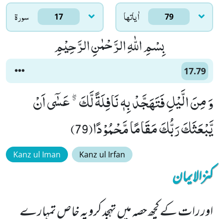
اٰياتها
سورۃ
17
79
بِسْمِ اللّٰهِ الرَّحْمٰنِ الرَّحِیْمِ
17.79
وَ مِنَ الَّیْلِ فَتَهَجَّدْ بِهٖ نَافِلَةً لَّكَ ﳓ عَسٰۤى اَنْ
یَّبْعَثَكَ رَبُّكَ مَقَامًا مَّحْمُوْدًا(79)
Kanz ul Iman
Kanz ul Irfan
کنزالایمان
اور رات کے کچھ حصہ میں تہجد کرو یہ خاص تمہارے