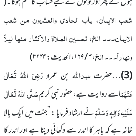
ہوں گے پھر اور لوگوں کے لیے حساب کا حکم ہوگا۔
(
شعب الایمان، باب الحادی والعشرون من شعب
الایمان۔۔۔ الخ، تحسین الصلاۃ والاکثار منہا لیلاً
ونہاراً۔۔۔ الخ
،
۳ / ۱۶۹
، الحدیث:
۳۲۴۴
)
عبداللّٰہ
رَضِیَ اللّٰہُ تَعَالٰی
(3)
…حضرت
بن عمرو
عَنْہُ
مَا
صَلَّی اللّٰہُ تَعَالٰی
سے روایت ہے، حضور نبی کریم
عَلَیْہِ وَاٰلِہٖ وَسَلَّمَ
نے ارشاد فرمایا : ’’جنت میں ایک بالا
خانہ ہے کہ باہر کا اندر سے دکھائی دیتا ہے اور اندر کا