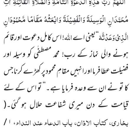
اَللّٰہُمَّ رَبَّ ہَذِہِ الدَّعْوَۃِ التَّامَّۃِ وَالصَّلَاۃِ الْقَائِمَۃِ
اٰ
تِ
’’
مُحَمَّدَا
الْوَسِیلَۃَ وَالْفَضِیْلَۃَ وَابْعَثْہُ مَقَامًا مَّحْمُوْدَا
نِ
نِ
الَّذِیْ وَعَدْتَّہٗ
اللّٰہ
‘‘
یعنی اے
! اس کامل دعوت اور قائم
ہونے والی نماز کے رب! محمد مصطفٰی کو وسیلہ اور
فضیلت عطا فرما اور انہیں مقامِ محمود پر کھڑے کرنا جس
کا تو نے ان سے وعدہ فرمایا ہے۔‘‘ تو اس کے لئے
قیامت کے دن میری شفاعت حلال ہو گئی۔
(
بخاری، کتاب الاذان، باب الدعاء عند النداء
۱ /
،