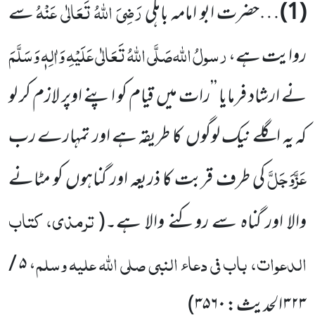
رَضِیَ اللّٰہُ تَعَالٰی عَنْہُ
(1)
…حضرت ابو امامہ باہلی
سے
رسولُ اللّٰہ
صَلَّی اللّٰہُ تَعَالٰی عَلَیْہِ وَاٰلِہٖ وَسَلَّمَ
روایت ہے،
نے ارشاد فرمایا ’’رات میں قیام کو اپنے اوپر لازم کر لو
کہ یہ اگلے نیک لوگوں کا طریقہ ہے اور تمہارے رب
عَزَّوَجَلَّ
کی طرف قربت کا ذریعہ اور گناہوں کو مٹانے
ترمذی، کتاب
والا اور گناہ سے روکنے والا ہے۔
(
الدعوات، باب فی دعاء النبی صلی اللّٰہ علیہ وسلم
۵ /
،
۳۲۳
الحدیث:
۳۵۶۰
)