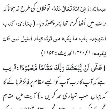
عبداللّٰہ
رَضِیَ اللّٰہُ تَعَالٰی عَنْہُ
!
، تو فلاں کی طرح نہ ہونا کہ
بخاری، کتاب
رات میں اُٹھا کرتا تھا پھر چھوڑ دیا۔
(
التہجد، باب ما یکرہ من ترک قیام اللیل لمن کان
یقومہ
،
۱ / ۳۹۰
، الحدیث:
۱۱۵۲
)
عَسٰۤى اَنْ یَّبْعَثَكَ رَبُّكَ مَقَامًا مَّحْمُوْدًا
{
:قریب
ہے کہ آپ کا رب آپ کو ایسے مقام پر فائز فرمائے گا
کہ جہاں سب تمہاری حمد کریں ۔} آیت میں مقامِ