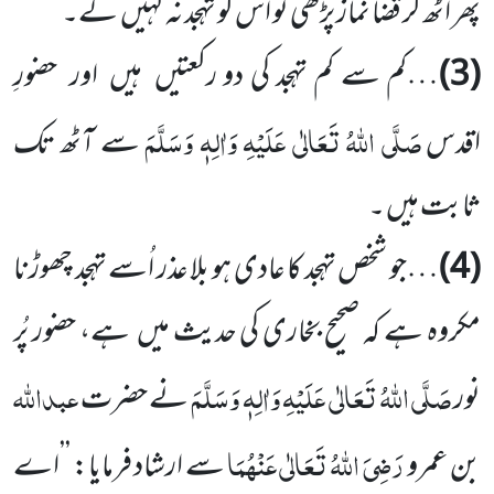
پھر اٹھ کر قضا نماز پڑھی تو اُس کو تہجد نہ کہیں گے۔
(3)
…کم سے کم تہجد کی دو رکعتیں ہیں اور حضورِ
صَلَّی اللّٰہُ تَعَالٰی عَلَیْہِ وَاٰلِہٖ وَسَلَّمَ
اقدس
سے آٹھ تک
ثابت ہیں ۔
(4)
…جو شخص تہجد کا عادی ہو بلا عذر اُسے تہجد چھوڑنا
مکروہ ہے کہ صحیح بخاری کی حدیث میں ہے، حضور پُر
صَلَّی اللّٰہُ تَعَالٰی عَلَیْہِ وَاٰلِہٖ وَسَلَّمَ
عبداللّٰہ
نور
نے حضرت
رَضِیَ اللّٰہُ تَعَالٰی عَنْہُمَا
بن عمرو
سے ارشاد فرمایا: ’’اے