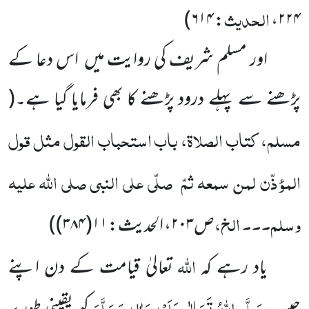
الحدیث
)
۶۱۴
:
،
۲۲۴
اور مسلم شریف کی روایت میں اس دعا کے
پڑھنے سے پہلے درود پڑھنے کا بھی فرمایا گیا ہے۔
(
مسلم، کتاب الصلاۃ، باب استحباب القول مثل قول
المؤذّن لمن سمعہ ثمّ
صلّی علی النبی صلی اللّٰہ علیہ
وسلم۔۔۔ الخ،
ص
۲۰۳
، الحدیث:
۱۱(۳۸۴)
)
اللّٰہ
یاد رہے کہ
تعالیٰ قیامت کے دن اپنے
صَلَّی اللّٰہُ تَعَالٰی عَلَیْہِ وَاٰلِہٖ وَسَلَّمَ