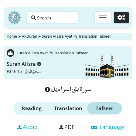
Search
Go
Home
➤
Al-Quran
➤
Surah Al Isra Ayat 79 Translation Tafseer
Surah Al Isra Ayat 79 Translation Tafseer
Surah Al Isra
سُبْحٰنَ الَّذِیْۤ
Para 15 -
سورة بنى اسراءيل
Reading
Translation
Tafseer
Audio
PDF
Language