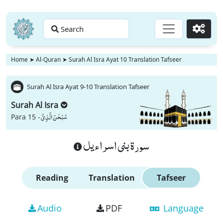
Search
Go
Home
➤
Al-Quran
➤
Surah Al Isra Ayat 10 Translation Tafseer
Surah Al Isra Ayat 9-10 Translation Tafseer
Surah Al Isra
سُبْحٰنَ الَّذِیْۤ
Para 15 -
سورة بنى اسراءيل
Reading
Translation
Tafseer
Audio
PDF
Language