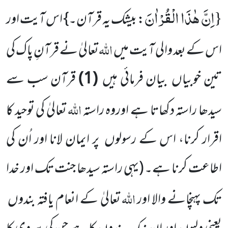
اِنَّ هٰذَا الْقُرْاٰنَ
{
: بیشک یہ قرآن۔} اس آیت اور
اللّٰہ
اس کے بعد والی آیت میں
تعالیٰ نے قرآنِ پاک کی
تین خوبیاں بیان فرمائی ہیں
(1)
قرآن سب سے
اللّٰہ
سیدھا راستہ دکھاتا ہے اوروہ راستہ
تعالیٰ کی توحید کا
اقرار کرنا، اس کے رسولوں پر ایمان لانا اور اُن کی
اطاعت کرنا ہے۔ (یہی راستہ سیدھا جنت تک اور خدا
اللّٰہ
تک پہنچانے والا اور
تعالیٰ کے انعام یافتہ بندوں