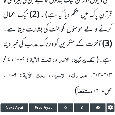
یعنی ولیوں اور ان نیک بندوں کا ہے جن کی پیروی کا
قرآنِ پاک میں حکم دیا گیا ہے) ۔
(2)
نیک اعمال
کرنے والے مومنوں کو جنت کی بشارت دیتا ہے۔
(3)
آخرت کے منکرین کو درناک عذاب کی خبر دیتا
تفسیرکبیر، الاسراء، تحت الآیۃ
ہے۔(
:
۹-۱۰
،
۷ /
مدارک، الاسراء، تحت الآیۃ
،
۹-۱۰
:
،
۳۰۳-۳۰۴
ملتقطاً
ص
۶۱۷
،
)
Next
Ayat
Prev
Ayat