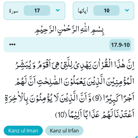
اٰياتها
سورۃ
17
10
بِسْمِ اللّٰهِ الرَّحْمٰنِ الرَّحِیْمِ
17.9-10
اِنَّ هٰذَا الْقُرْاٰنَ یَهْدِیْ لِلَّتِیْ هِیَ اَقْوَمُ وَ یُبَشِّرُ
الْمُؤْمِنِیْنَ الَّذِیْنَ یَعْمَلُوْنَ الصّٰلِحٰتِ اَنَّ لَهُمْ
اَجْرًا كَبِیْرًاۙ (9) وَّ اَنَّ الَّذِیْنَ لَا یُؤْمِنُوْنَ بِالْاٰخِرَةِ
اَعْتَدْنَا لَهُمْ عَذَابًا اَلِیْمًا۠ (10)
Kanz ul Iman
Kanz ul Irfan