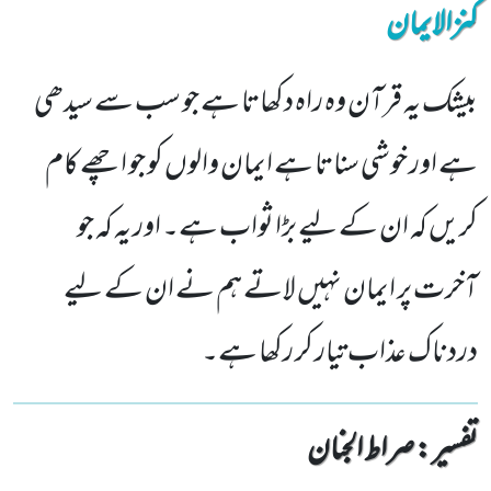
کنزالایمان
بیشک یہ قرآن وہ راہ دکھاتا ہے جو سب سے سیدھی
ہے اور خوشی سناتا ہے ایمان والوں کو جو اچھے کام
کریں کہ ان کے لیے بڑا ثواب ہے۔ اور یہ کہ جو
آخرت پر ایمان نہیں لاتے ہم نے ان کے لیے
دردناک عذاب تیار کر رکھا ہے۔
تفسیر : ‎صراط الجنان