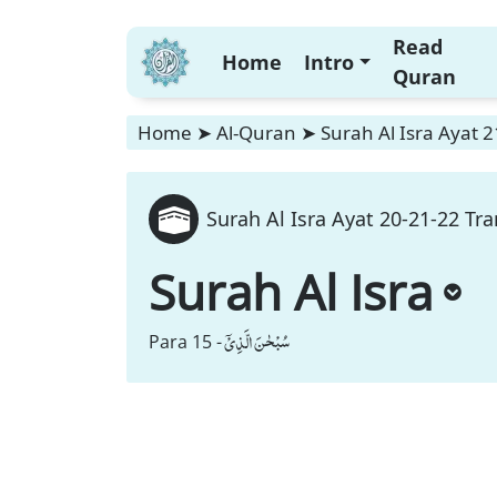
Read
Home
Intro
Quran
Home
➤
Al-Quran
➤
Surah Al Isra Ayat 2
Surah Al Isra Ayat 20-21-22 Tra
Surah Al Isra
سُبْحٰنَ الَّذِیْۤ
Para 15 -