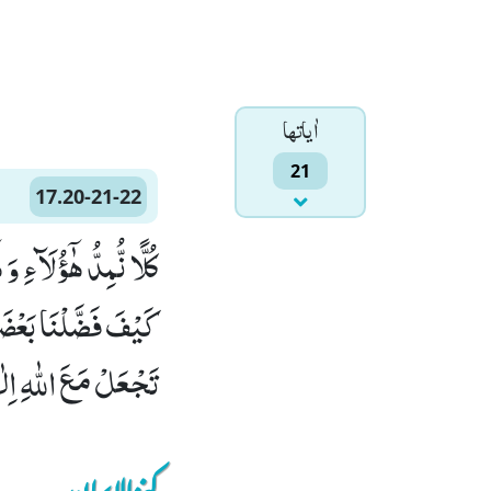
اٰياتها
21
17.20-21-22
تَجْعَلْ مَعَ اللّٰهِ اِلٰ