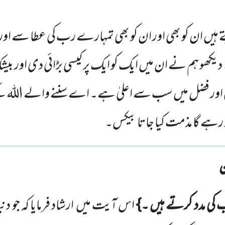
 ہیں ان کو بھی اور ان کو بھی تمہارے رب کی عطا سے ا
 دیکھو ہم نے ان میں ایک کو ایک پر کیسی بڑائی دی اور
ور فضل میں سب سے اعلیٰ ہے۔ اے سننے والے اللہ ک
بیٹھ رہے گا مذمت کیا جاتا بیکس۔
کی مدد کرتے ہیں ۔}
اس آیت میں
ارشاد فرمایا کہ جو د