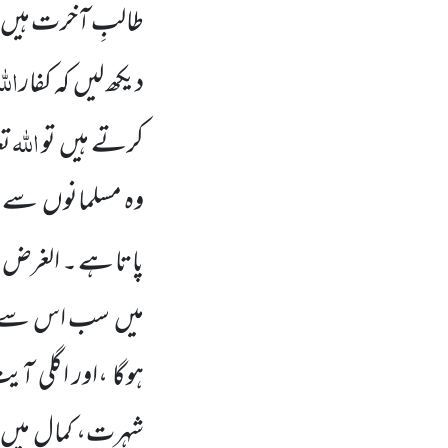
طالبِ آخرت ہیں
اللّ
دیکھ لیں
کہ کفار
اللّٰہ
کرتے ہیں
تو
تع
وہ مسلمانوں
سے ب
پاتا ہے ۔ الغرض د
میں
سب اس سے فی
ہوگا ،اور اگلی آی
شہرت، کمال میں