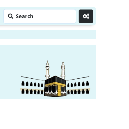
Search
Go