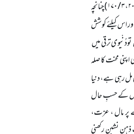
۲
،
۳ / ۱۷۰
)
چنانچہ
ور اس کیلئے کوشش
تودُنْیوی ترقی میں
 اپنی محنت کا صلہ
مل رہی ہے، دنیا
کا اس کے حسبِ حال
پر مال ، عزت،
ذہن نشین رکھنی