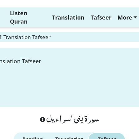
Listen
Translation
Tafseer
More
Quran
1 Translation Tafseer
nslation Tafseer
سورة بنى اسراءيل