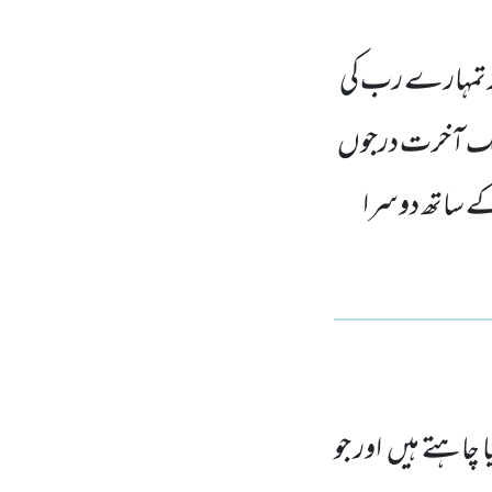
ور تمہارے رب کی
 بیشک آخرت درجوں
ے ساتھ دوسرا
نیا چاہتے ہیں
اور جو