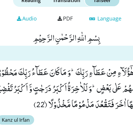
Reading
Translation
Tafseer
Audio
PDF
Language
بِسْمِ اللّٰهِ الرَّحْمٰنِ الرَّحِیْمِ
هًا اٰخَرَ فَتَقْعُدَ مَذْمُوْمًا مَّخْذُوْلًا۠ (22)
Kanz ul Irfan