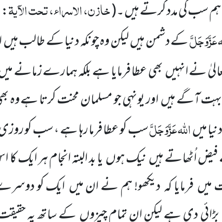
خازن، الاسراء، تحت الآیۃ
ہم سب کی مدد کرتے ہیں ۔
(
:
۰
ٰہ
عَزَّوَجَلَّ
کے دشمن ہیں
لیکن وہ چونکہ دنیا کے طالب ہیں
ا
الیٰ نے انہیں
بھی عطا فرمایا ہے بلکہ ہمارے زمانے میں
ہت آگے ہیں
اور یونہی جو مسلمان محنت کرتا ہے وہ بھی
اللّٰہ
عَزَّوَجَلَّ
نیا میں
سب کو عطا فرما رہا ہے
، سب کو روزی 
ض اُٹھاتے ہیں
نیک ہوں
یا بد البتہ انجام ہر ایک 
ت میں
فرمایا کہ
دیکھو! ہم نے ان میں
ایک کو دوسرے 
بڑائی دی ہے لیکن ان تمام چیزوں
کے ساتھ یہ حقیقت 