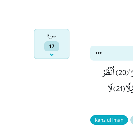
سورۃ
17
كُلًّا نُّمِدُّ هٰۤؤُلَآءِ وَ هٰۤؤُلَآءِ مِنْ عَطَآءِ رَبِّكَؕ-وَ مَا كَانَ عَطَآءُ رَبِّكَ مَحْظُوْرًا(20) اُنْظُرْ
كَیْفَ فَضَّلْنَا بَعْضَهُمْ عَلٰى بَعْضٍؕ-وَ لَلْاٰخِرَةُ اَكْبَرُ دَرَجٰتٍ وَّ اَكْبَرُ تَفْضِیْلًا(21) لَا
Kanz ul Iman