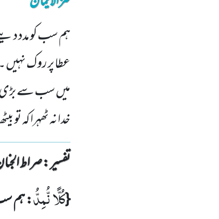
کنزالایمان
ہم سب کو مدد دیتے
عطا پر روک نہیں ۔
میں سب سے بڑی ا
خدا نہ ٹھہرا کہ تو 
تفسیر : ‎صراط الجنان
كُلًّا نُّمِدُّ
{
: ہم سب 