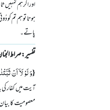
اور اگر ہم تمہیں ثا
ہوتا تو ہم تم کو دُو
پاتے۔
تفسیر : ‎صراط الجنان
وَ لَوْ لَاۤ اَنْ ثَبَّتْن
{
آیت میں
کفار کی
معصومیت کا بیان ف