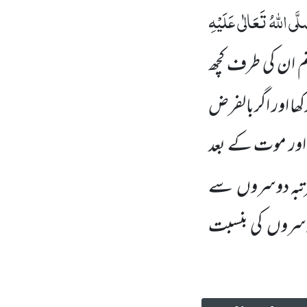
لَّی اللّٰہُ تَعَالٰی
عَلَیْہِ
تم ان کی طرف کچھ
ا اور اگربالفرض
 اور موت کے بعد
رتبہ دوسروں
سے
وسروں
کی بنسبت