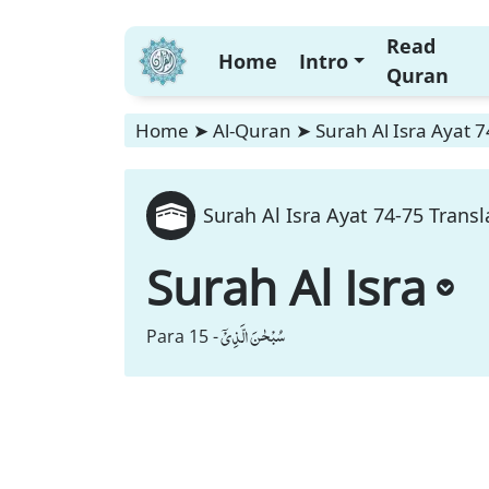
Read
Home
Intro
Quran
Home
➤
Al-Quran
➤
Surah Al Isra Ayat 7
Surah Al Isra Ayat 74-75 Transl
Surah Al Isra
سُبْحٰنَ الَّذِیْۤ
Para 15 -