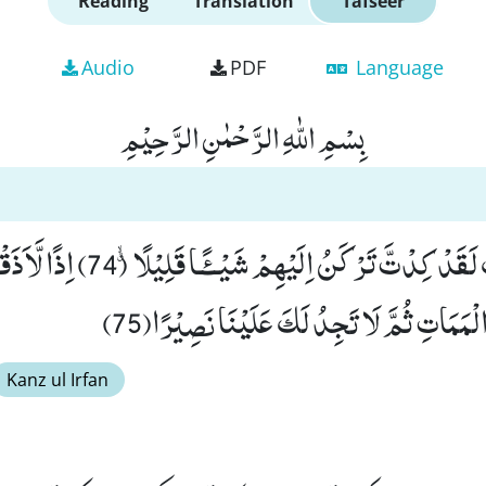
Reading
Translation
Tafseer
Audio
PDF
Language
بِسْمِ اللّٰهِ الرَّحْمٰنِ الرَّحِیْمِ
وَ لَوْ لَاۤ اَنْ ثَبَّتْنٰكَ لَقَدْ كِدْتَّ تَرْكَنُ اِ
َمَاتِ ثُمَّ لَا تَجِدُ لَكَ عَلَیْنَا نَصِیْرًا(75)
Kanz ul Irfan