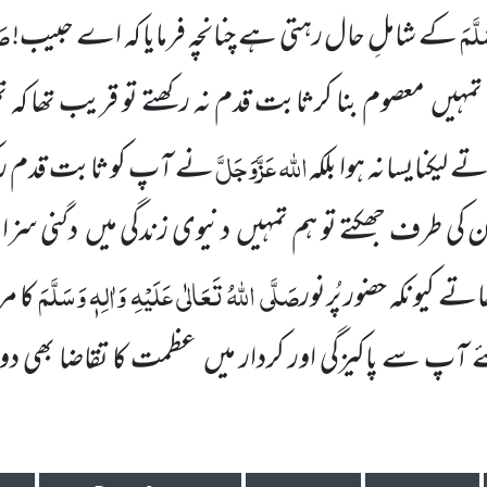
لَّمَ
صَ
کے شاملِ حال رہتی ہے چنانچہ فرمایا کہ اے حبیب!
 تمہیں
معصوم بنا کرثابت قدم نہ رکھتے تو قریب تھا کہ 
اللّٰہ
عَزَّوَجَلَّ
تے لیکن
ایسا نہ ہوا بلکہ
نے آپ کو ثابت قدم رکھ
ان کی طرف جھکتے تو ہم تمہیں
دنیوی زندگی
میں
دگنی سزا
صَلَّی اللّٰہُ تَعَالٰی عَلَیْہِ وَاٰلِہٖ وَسَلَّمَ
اتے کیونکہ حضور پُرنور
کا م
 آپ سے پاکیزگی اور کردار میں
عظمت کا تقاضا بھی د