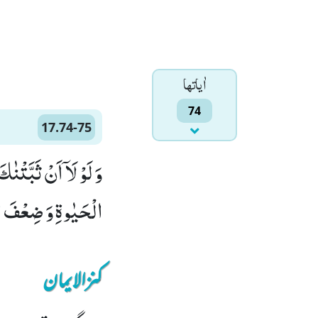
اٰياتها
74
17.74-75
الْحَیٰوةِ وَ ضِعْفَ الْم
کنزالایمان