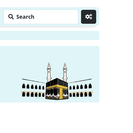
Search
Go