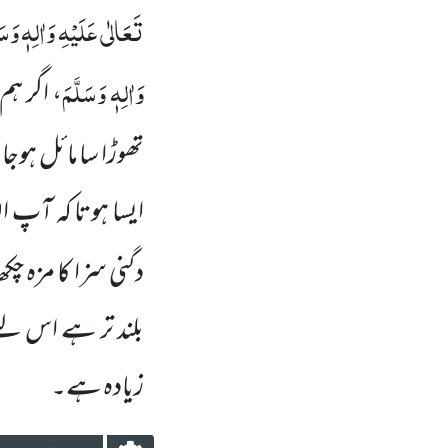
تَعَالٰی عَلَیْہِ وَاٰلِہٖ وَسَ
وَاٰلِہٖ وَسَلَّمَ
، اگر ہم
تھوڑا سا مائل ہوجا
ایسا ہوتا کہ آپ 
دگنی سزا کا مزہ چکھ
بلند تر ہے اس لئے
زیادہ ہے۔