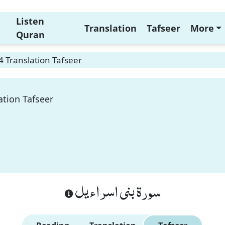
Listen
Translation
Tafseer
More
Quran
4 Translation Tafseer
ation Tafseer
سورة بنى اسراءيل