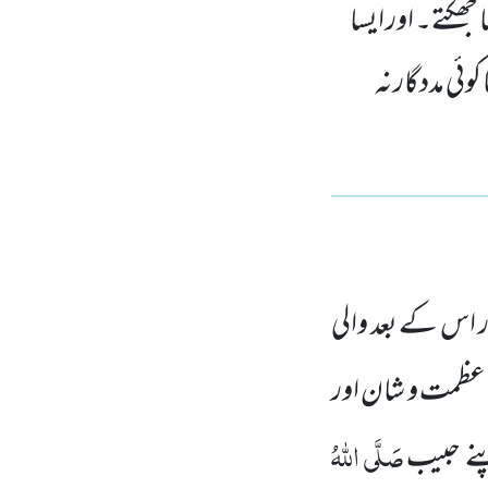
 جھکتے۔ اور ایسا
وئی مددگار نہ
 اس کے بعد والی
عظمت و شان اور
صَلَّی اللّٰہُ
نے حبیب