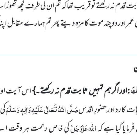
بت قدم نہ رکھتے تو قریب تھا کہ تم ان کی طرف کچھ تھوڑا سا
نی عمر اور دو چند موت کا مزہ دیتے پھر تم ہمارے مقابل اپنا ک
ٰكَ
:
اور اگر ہم تمہیں
ثابت قدم نہ رکھتے۔}
اس آیت اور
صَلَّی اللّٰہُ تَعَالٰی عَلَیْہِ وَاٰلِہٖ وَسَلَّمَ
 بات
کا رد اور حضورِ اقدس
کی 
اللّٰہ
عَزَّوَجَلَّ
رمایا گیا ہے کہ
کی خاص
رحمت ہر وقت اپ