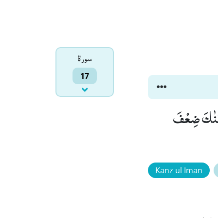
سورۃ
17
لَیْهِمْ شَیْــٴًـا قَلِیْلًاۗ ۙ(74) اِذًا لَّاَذَقْنٰكَ ضِعْفَ
Kanz ul Iman