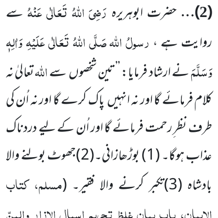
رَضِیَ اللّٰہُ تَعَالٰی عَنْہُ
(
)…
حضرت ابوہریرہ
سے
2
رسولُ اللّٰہ
صَلَّی اللّٰہُ تَعَالٰی عَلَیْہِ وَاٰلِہٖ
روایت ہے ،
وَسَلَّمَ
اللّٰہ
نے ارشاد فرمایا: ’’تین شخصوں
سے
تعالیٰ نہ
کلام فرمائے گا اور نہ انہیں
پاک کرے گا اور نہ اُن کی
طرف نظر ِرحمت فرمائے گا اور اُن کے لیے دردناک
عذاب ہوگا۔ (
1
) بوڑھازانی۔(
2
)جھوٹ بولنے والا
مسلم، کتاب
بادشاہ (
3
)تکبر کرنے والا فقیر۔
(
الایمان، باب بیان غلظ تحریم اسبال الازار والمنّ