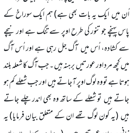
اُن میں
ایک یہ بات بھی ہے)
ہم ایک سوراخ کے
پاس پہنچے جو تنور کی طرح اوپر سے تنگ ہے اور نیچے
سے کشادہ، اُس میں
آگ جل رہی ہے اور اُس آگ
میں
کچھ مرد اور عورتیں
برہنہ ہیں ۔ جب آگ کا شعلہ بلند
ہوتا ہے تو وہ لوگ اوپر آجاتے ہیں
اور جب شعلے کم ہو
جاتے ہیں
تو شعلے کے ساتھ وہ بھی اندر چلے جاتے
ہیں
(یہ کون لوگ تھے ان کے متعلق بیان فرمایا)
یہ