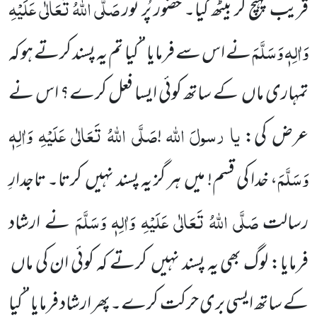
صَلَّی اللّٰہُ تَعَالٰی
عَلَیْہِ
قریب پہنچ کر بیٹھ گیا۔ حضور پُر نور
وَاٰلِہٖ وَسَلَّمَ
نے اس سے فرمایا ’’کیا تم یہ پسند کرتے ہو کہ
تمہاری ماں
کے ساتھ کوئی ایسا فعل کرے؟ اس نے
یا
رسولَ
اللّٰہ
صَلَّی اللّٰہُ تَعَالٰی عَلَیْہِ وَاٰلِہٖ
عرض کی:
!
وَسَلَّمَ
،
خدا کی قسم! میں
ہر گز یہ پسند نہیں
کرتا۔ تاجدارِ
صَلَّی اللّٰہُ تَعَالٰی عَلَیْہِ وَاٰلِہٖ وَسَلَّمَ
رسالت
نے ارشاد
فرمایا: لوگ بھی یہ پسند نہیں
کرتے کہ کوئی ان کی ماں
کے ساتھ ایسی بری حرکت کرے۔پھر ارشاد فرمایا ’’کیا