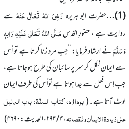
رَضِیَ اللّٰہُ تَعَالٰی عَنْہُ
(
1
)…
حضرت ابو ہریرہ
سے
صَلَّی اللّٰہُ تَعَالٰی عَلَیْہِ وَاٰلِہٖ
روایت ہے ، حضورِ اقدس
وَسَلَّمَ
نے ارشاد فرمایا: ’’جب مرد زنا کرتا ہے تو اُس
سے ایمان نکل کر سر پر سائبان کی طرح ہوجاتا ہے،
جب اِس فعل سے جدا ہوتا ہے تواُس کی طرف ایمان
ابوداؤد، کتاب السنّۃ، باب الدلیل
لوٹ آتا ہے۔
(
علی زیادۃ الایمان ونقصانہ
،
۴ / ۲۹۳
، الحدیث:
۴۶۹۰
)