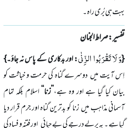
بہت ہی بُری راہ۔
تفسیر : ‎صراط الجنان
وَ لَا تَقْرَبُوا الزِّنٰى
{
: اور بدکاری کے پاس نہ جاؤ۔}
اِس آیت میں
دوسرے گناہ کی حرمت و خباثت کو
بیان کیا گیا ہے
اور وہ ہے،
’’زنا‘‘
اسلام بلکہ تمام
آسمانی مذاہب میں
زنا کو بدترین گناہ اور جرم قرار دیا
گیاہے ۔ یہ پرلے درجے کی بے حیائی
اور فتنہ و فساد کی