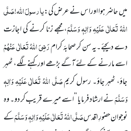
یا
رسولَ
اللّٰہ
صَلَّی
میں
حاضر ہوا اورا س نے عرض کی:
!
اللّٰہُ تَعَالٰی عَلَیْہِ وَاٰلِہٖ
وَسَلَّمَ
،
مجھے زنا کرنے کی اجازت
رَضِیَ اللّٰہُ تَعَالٰی عَنْہُمْ
دے دیجئے۔یہ سن کر صحابۂ کرام
اسے
مارنے کے لئے آگے بڑھے اور کہنے لگے، ٹھہر
صَلَّی اللّٰہُ تَعَالٰی عَلَیْہِ وَاٰلِہٖ
جاؤ، ٹھہر جاؤ۔ رسول کریم
وَسَلَّمَ
نے ارشاد فرمایا ’’اسے
میرے قریب کر دو۔ وہ
صَلَّی اللّٰہُ تَعَالٰی عَلَیْہِ وَاٰلِہٖ وَسَلَّمَ
نوجوان حضورِ اقدس
کے