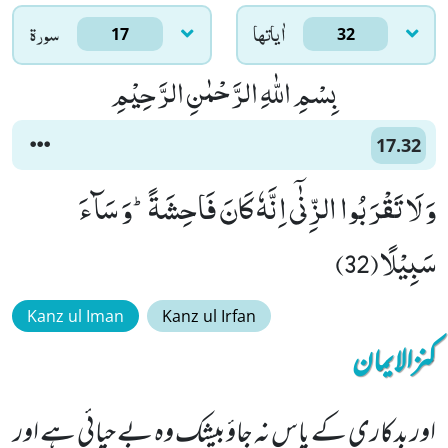
اٰياتها
سورۃ
17
32
بِسْمِ اللّٰهِ الرَّحْمٰنِ الرَّحِیْمِ
17.32
وَ لَا تَقْرَبُوا الزِّنٰۤى اِنَّهٗ كَانَ فَاحِشَةًؕ-وَ سَآءَ
سَبِیْلًا(32)
Kanz ul Iman
Kanz ul Irfan
کنزالایمان
اور بدکاری کے پاس نہ جاؤبیشک وہ بے حیائی ہے اور