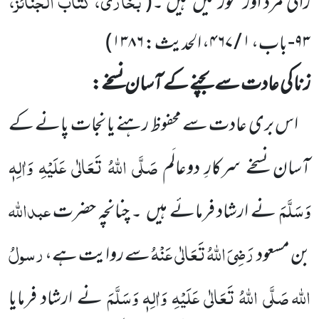
بخاری، کتاب الجنائز،
زانی مرد اور عورتیں
ہیں ۔
(
۹۳-
باب،
۱ / ۴۶۷
، الحدیث:
۱۳۸۶
)
زنا کی عادت سے بچنے کے آسان نسخے:
اس بری عادت سے محفوظ رہنے یا نجات پانے کے
صَلَّی اللّٰہُ تَعَالٰی عَلَیْہِ وَاٰلِہٖ
آسان نسخے سرکارِ دوعالَم
وَسَلَّمَ
عبداللّٰہ
نے
ارشاد فرمائے ہیں
۔ چنانچہ حضرت
رَضِیَ اللّٰہُ تَعَالٰی عَنْہُ
رسولُ
بن مسعود
سے روایت ہے،
اللّٰہ
صَلَّی اللّٰہُ تَعَالٰی
عَلَیْہِ
وَاٰلِہٖ وَسَلَّمَ
نے ارشاد فرمایا