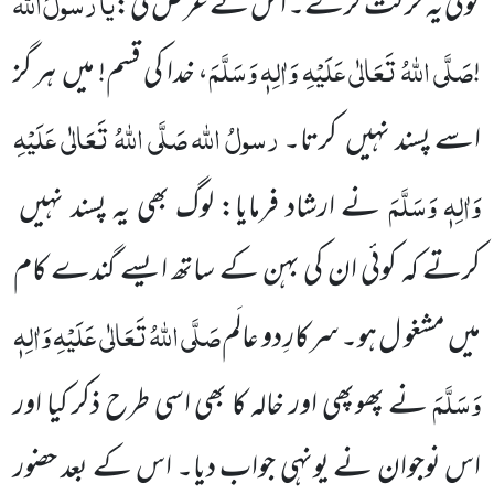
یا
رسولَ
اللّٰہ
کوئی یہ حرکت کرے۔ اس نے عرض کی:
صَلَّی اللّٰہُ تَعَالٰی عَلَیْہِ وَاٰلِہٖ
وَسَلَّمَ
!
،
خدا کی قسم! میں
ہر گز
رسولُ اللّٰہ
صَلَّی اللّٰہُ تَعَالٰی عَلَیْہِ
اسے پسند نہیں
کرتا۔
وَاٰلِہٖ وَسَلَّمَ
نے ارشاد فرمایا: لوگ بھی یہ پسند نہیں
کرتے کہ کوئی ان کی بہن کے ساتھ ایسے گندے کام
صَلَّی اللّٰہُ تَعَالٰی عَلَیْہِ وَاٰلِہٖ
میں
مشغو ل ہو۔ سرکارِ دو عالَم
وَسَلَّمَ
نے پھوپھی ا
ور خالہ کا بھی اسی طرح ذکر کیا اور
اس نوجوان
نے یونہی جواب دیا۔ اس کے بعد حضور