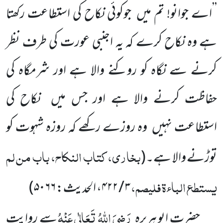
’’اے جوانو! تم میں
جوکوئی نکاح کی استطاعت رکھتا
ہے وہ نکاح کرے کہ یہ اجنبی عورت کی طرف
نظر
کرنے سے نگاہ کو روکنے والا ہے اور شرمگاہ کی
حفاظت کرنے والا ہے اور جس میں
نکاح کی
استطاعت نہیں
وہ روزے رکھے کہ روزہ شہوت کو
بخاری، کتاب النکاح، باب من لم
توڑنے والا ہے۔
(
یستطع الباءۃ فلیصم،
۳ / ۴۲۲
، الحدیث:
۵۰۶۶
)
رَضِیَ اللّٰہُ تَعَالٰی عَنْہُ
حضرت ابو ہریرہ
سے روایت