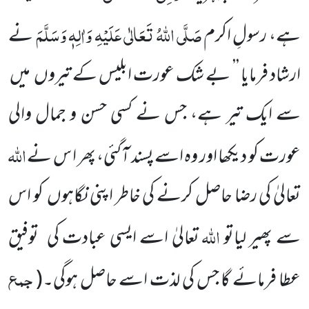
صَلَّی اللّٰہُ تَعَالٰی عَلَیْہِ وَاٰلِہٖ وَسَلَّمَ
ہے، رسولِ اکرم
نے
ارشاد فرمایا ’’ بے شک عورت ابلیس کے تیروں
میں
سے ایک تیر ہے، جس نے کسی حسن و جمال والی
اللّٰہ
عورت کو دیکھا اور وہ اسے پسند آگئی، پھر ا س نے
تعالیٰ کی رضا حاصل کرنے کی خاطر اپنی نگاہوں
کو اس
اللّٰہ
سے پھیر لیاتو
تعالیٰ اسے ایسی عبادت کی
توفیق
جمع
عطا فرمائے گا جس کی لذت اسے حاصل ہوگی۔
(