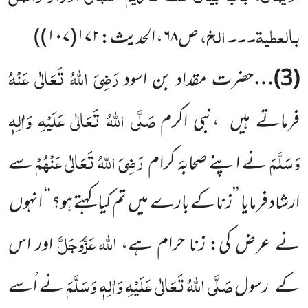
بالعطیۃ۔۔۔ الخ،
ص
۶۸
، الحدیث:
۱۷۲(۱۰۷)
)
رَضِیَ اللّٰہُ تَعَالٰی عَنْہُ
(
3
)…
حضرت مقداد بن اسود
صَلَّی اللّٰہُ تَعَالٰی عَلَیْہِ وَاٰلِہٖ
فرماتے ہیں
،نبی اکرم
وَسَلَّمَ
رَضِیَ اللّٰہُ تَعَالٰی عَنْہُمْ
نے اپنے صحابۂ کرام
سے
ارشاد فرمایا ’’زنا کے بارے میں
تم کیا کہتے ہو؟ ‘‘ انہوں
اللّٰہ
عَزَّوَجَلَّ
نے عرض کی: زنا حرام ہے،
اور اس
صَلَّی اللّٰہُ تَعَالٰی عَلَیْہِ وَاٰلِہٖ وَسَلَّمَ
کے
رسول
نے اُسے