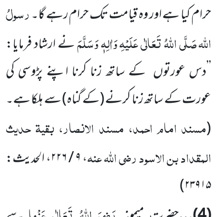
رسولُ
حرام کیا ہے اور وہ قیامت تک حرام رہے گا۔
اللّٰہ
صَلَّی اللّٰہُ تَعَالٰی عَلَیْہِ وَاٰلِہٖ وَسَلَّمَ
نے ارشاد فرمایا:
’’دس عورتوں
کے ساتھ زنا کرنا اپنے پڑوسی کی
عورت کے ساتھ زنا کرنے
(کے گناہ)
سے ہلکا ہے۔
مسند امام احمد، مسند الانصار، بقیۃ حدیث
(
المقداد بن الاسود
رضی اللّٰہ عنہ
،
۹ / ۲۲۶
، الحدیث:
)
۲۳۹۱۵
رَضِیَ اللّٰہُ تَعَالٰی عَنْہا
(
4
)…
حضرت میمونہ
سے