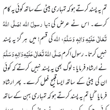
تم یہ پسند کرتے ہو کہ تمہاری بیٹی کے ساتھ کوئی یہ کام
یا
رسولَ
اللّٰہ
صَلَّی اللّٰہُ
کرے۔ اس نے عرض کی:
!
تَعَالٰی عَلَیْہِ وَاٰلِہٖ وَسَلَّمَ
اللّٰہ
،
کی قسم! میں
ہر گز یہ پسند
صَلَّی اللّٰہُ تَعَالٰی عَلَیْہِ وَاٰلِہٖ وَسَلَّمَ
نہیں
کرتا۔ رسول اکرم
نے ارشاد فرمایا: لوگ بھی یہ پسند نہیں
کرتے کہ کوئی
ان کی بیٹی کے ساتھ ایساقبیح فعل کرے۔ پھر ارشاد
فرمایا ’’کیا تم یہ پسند کرتے ہو کہ تمہاری بہن کے ساتھ