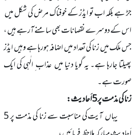
جڑ ہے بلکہ اب تو ایڈز کے خوفناک مرض کی شکل میں
اس کے دوسرے نقصانات بھی سامنے آرہے ہیں
،
جس
ملک میں
زنا کی تعداد میں
اضافہ ہورہا ہے وہیں
ایڈز
پھیلتا جارہا ہے۔ یہ گویا دنیا میں
عذاب ِ الٰہی کی ایک
صورت ہے۔
زنا کی مذمت پر
5
اَحادیث:
یہاں
آیت کی مناسبت سے زنا کی مذمت پر
5
اَحادیثِ مبارکہ ملاحظہ فرمائیں
،