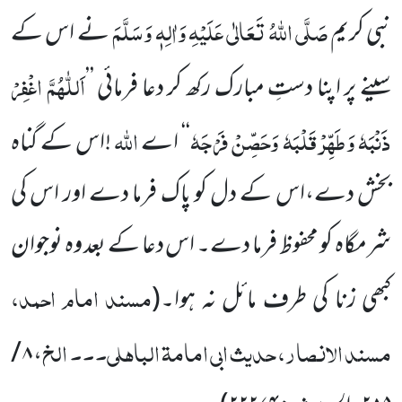
صَلَّی اللّٰہُ تَعَالٰی عَلَیْہِ وَاٰلِہٖ وَسَلَّمَ
نبی کریم
نے اس کے
اَللّٰہُمَّ اغْفِرْ
سینے پر اپنا دستِ مبارک رکھ کر دعا فرمائی ’’
ذَنْبَہٗ وَطَہِّرْ قَلْبَہٗ وَحَصِّنْ فَرْجَہٗ
اللّٰہ
‘‘ اے
!اس کے گناہ
بخش دے،اس کے دل کو پاک فرما دے اور اس کی
شرمگاہ کو محفوظ فرما دے۔ اس دعا کے بعد وہ نوجوان
مسند امام احمد،
کبھی زنا کی طرف مائل نہ ہوا۔
(
مسند الانصار، حدیث ابی امامۃ الباہلی۔۔۔ الخ
۸ /
،