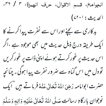
الجوامع، قسم الاقوال، حرف الہمزۃ
،
۳ / ۴۶
،
الحدیث:
۷۲۰۱
)
بدکاری سے بچنے اور اس سے نفرت پیدا کرنے کا
ایک طریقہ درج ذیل حدیث میں
بھی موجود ہے ،اگر
اس حدیث
پر غور کرتے ہوئے اپنی ذات پر غور کریں
تو دل میں
اس گناہ سے ضرور نفرت پیدا ہوگی۔ چنانچہ
رَضِیَ اللّٰہُ
تَعَالٰی عَنْہُ
حضرت ابوامامہ
فرماتے ہیں ’’ ایک
صَلَّی اللّٰہُ تَعَالٰی عَلَیْہِ وَاٰلِہٖ وَسَلَّمَ
نوجوان بارگاہِ رسالت