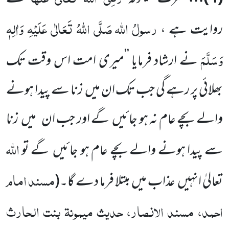
رسولُ اللّٰہ
صَلَّی اللّٰہُ تَعَالٰی عَلَیْہِ وَاٰلِہٖ
روایت ہے ،
وَسَلَّمَ
نے ارشاد فرمایا ’’میری
امت اس وقت تک
بھلائی پر رہے گی جب تک ان میں
زنا سے پیدا ہونے
والے بچے عام نہ ہو جائیں
گے اور جب ان
میں
زنا
اللّٰہ
سے پیدا ہونے والے بچے عام ہو جائیں
گے تو
مسند امام
تعالیٰ انہیں
عذاب میں
مبتلا فرما دے گا۔
(
احمد، مسند الانصار، حدیث میمونۃ بنت الحارث