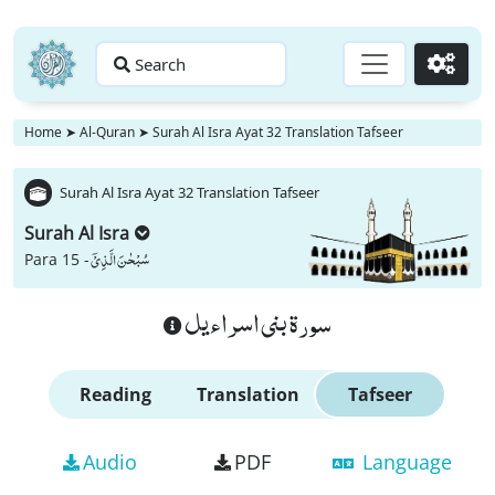
Search
Go
Home
➤
Al-Quran
➤
Surah Al Isra Ayat 32 Translation Tafseer
Surah Al Isra Ayat 32 Translation Tafseer
Surah Al Isra
سُبْحٰنَ الَّذِیْۤ
Para 15 -
سورة بنى اسراءيل
Reading
Translation
Tafseer
Audio
PDF
Language