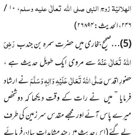
الہلالیّۃ زوج النبی
صلی اللّٰہ تعالٰی علیہ وسلم
۱۰ /
،
۲۴۶
، الحدیث:
۲۶۸۹۴
)
رَضِیَ
(
5
)…
صحیح بخاری میں
حضرت سمرہ بن جندب
اللّٰہُ تَعَالٰی عَنْہُ
سے مروی ایک طویل حدیث ہے ،
صَلَّی اللّٰہُ تَعَالٰی عَلَیْہِ وَاٰلِہٖ وَسَلَّمَ
حضورِ اقدس
نے ارشاد
فرمایا ’’ میں
نے رات کے وقت دیکھا کہ دوشخص
میرے پاس آئے اور مجھے مقدس سر زمین کی طرف
لے گئے
(اس حدیث میں
چند مشاہدات بیان فرمائے