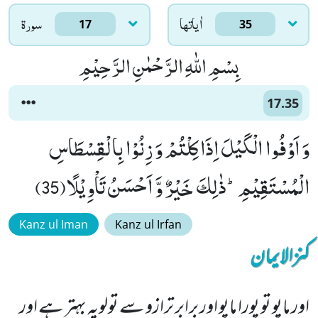
اٰياتها
سورۃ
17
35
بِسْمِ اللّٰهِ الرَّحْمٰنِ الرَّحِیْمِ
17.35
وَ اَوْفُوا الْكَیْلَ اِذَا كِلْتُمْ وَ زِنُوْا بِالْقِسْطَاسِ
الْمُسْتَقِیْمِؕ-ذٰلِكَ خَیْرٌ وَّ اَحْسَنُ تَاْوِیْلًا(35)
Kanz ul Iman
Kanz ul Irfan
کنزالایمان
اور ماپو تو پورا ماپو اور برابر ترازو سے تولویہ بہتر ہے اور