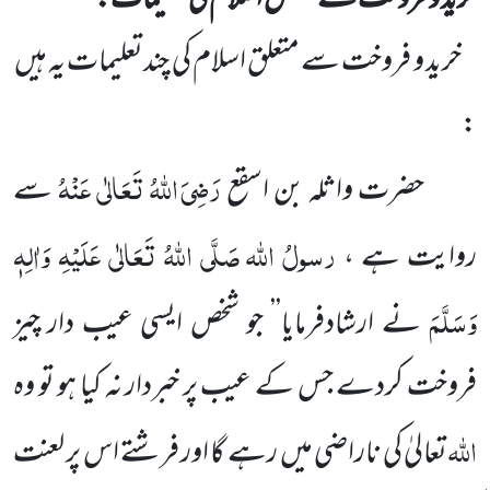
خرید و فروخت سے متعلق اسلام کی تعلیمات:
خرید و فروخت سے متعلق اسلام کی چندتعلیمات یہ ہیں
:
رَضِیَ اللّٰہُ تَعَالٰی عَنْہُ
حضرت واثلہ بن اسقع
سے
رسولُ اللّٰہ
صَلَّی اللّٰہُ تَعَالٰی عَلَیْہِ وَاٰلِہٖ
روایت ہے ،
وَسَلَّمَ
نے ارشاد
فرمایا’’ جو شخص ایسی عیب دار چیز
فروخت کردے جس کے عیب پر خبردار نہ کیا ہو تو وہ
اللّٰہ
تعالیٰ کی ناراضی میں
رہے گا اور فرشتے اس پر لعنت