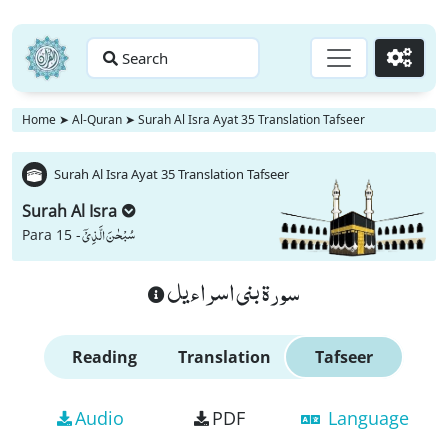
Search
Go
Home
➤
Al-Quran
➤
Surah Al Isra Ayat 35 Translation Tafseer
Surah Al Isra Ayat 35 Translation Tafseer
Surah Al Isra
سُبْحٰنَ الَّذِیْۤ
Para 15 -
سورة بنى اسراءيل
Reading
Translation
Tafseer
Audio
PDF
Language