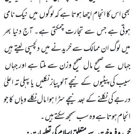
بھی اس کا انجام اچھا ہوتا ہے کہ لوگوں
میں
نیک نامی
ہوتی ہے جس سے تجارت چمکتی ہے۔ آج
دنیا
بھر
میں
لوگ ان ممالک سے خریدنے میں
دلچسپی لیتے ہیں
جہاں
سے صحیح مال صحیح وزن سے ملتا ہے اور جہاں
سیب کی پیٹیوں
کے
نیچے آلو پیاز نکلیں
یا پہلی تہ اعلیٰ
درجے کی نکلنے کے بعد نیچے سڑا ہوا مال نکلے وہاں
کا جو
انجام ہوتا ہے وہ سب سمجھ سکتے ہیں ۔