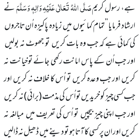
صَلَّی اللّٰہُ تَعَالٰی عَلَیْہِ وَاٰلِہٖ وَسَلَّمَ
ہے، رسول کریم
نے
ارشاد فرمایا ’’تمام کمائیوں
میں
زیادہ پاکیزہ اُن تاجروں
کی کمائی ہے کہ جب وہ بات کریں
تو جھوٹ نہ بولیں
اور جب اُن کے پاس
امانت رکھی جائے توخیانت نہ
کریں
اور جب وعدہ کریں
تو اُس کا خلاف نہ کریں
اور
جب کسی چیز کو خریدیں تو اُس کی مذمت
(برائی)
نہ کریں
اور جب اپنی چیز بیچیں
تو اُس کی تعریف میں
مبالغہ نہ
کریں
اور ان پر کسی کا آتا ہو تو دینے میں
ڈھیل نہ ڈالیں