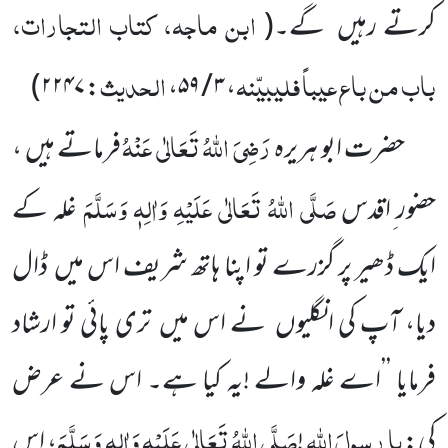
ابن ماجہ، کتاب التجارات،
کرتے رہیں
گے۔
(
باب من باع عیباً فلیبیّنہ
الحدیث
)
۲۲۴۷
:
،
۳ / ۵۹
،
رَضِیَ اللّٰہُ تَعَالٰی عَنْہُ
حضرت ابو ہریرہ
فرماتے ہیں ،
صَلَّی اللّٰہُ تَعَالٰی عَلَیْہِ وَاٰلِہٖ وَسَلَّمَ
حضور ِاقدس
غلہ کے
ایک ڈھیر پر
گزرے تو اپنا ہاتھ شریف اس میں
ڈال
دیا، آپ کی انگلیوں
نے اس میں
تری پائی تو ارشاد
فرمایا ’’اے غلہ والے !یہ کیا ہے۔
اس نے عرض
یا
رسولَ
اللّٰہ
صَلَّی اللّٰہُ تَعَالٰی عَلَیْہِ وَاٰلِہٖ وَسَلَّمَ
کی:
!
،
اس