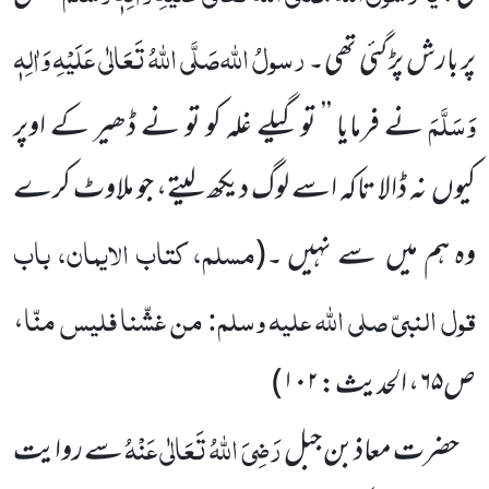
رسولُ اللّٰہ
صَلَّی اللّٰہُ تَعَالٰی عَلَیْہِ وَاٰلِہٖ
پر بارش پڑ گئی تھی۔
وَسَلَّمَ
نے فرمایا ’’ تو گیلے غلہ کو تو نے ڈھیر کے اوپر
کیوں
نہ ڈالا تاکہ اسے لوگ دیکھ لیتے، جو ملاوٹ کرے
مسلم، کتاب الایمان، باب
وہ ہم میں
سے نہیں ۔
(
قول النبیّ
صلی اللّٰہ علیہ وسلم
: من غشّنا فلیس منّا
،
ص
۶۵
، الحدیث:
۱۰۲
)
رَضِیَ اللّٰہُ تَعَالٰی عَنْہُ
حضرت معاذبن جبل
سے روایت