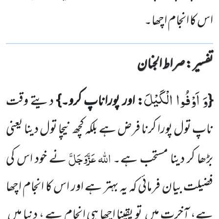
اس کا انجام اچھا۔
تفسیر : ‎صراط الجنان
وَ اَوْفُوا الْكَیْلَ
{
: اور پوراناپ کرو۔}
دیتے وقت
ناپ تول پورا کرنا فرض ہے بلکہ کچھ نیچا تول دینا یعنی
اللّٰہ
عَزَّوَجَلَّ
بڑھا کر دینا
مستحب ہے۔
نے خود اس کی
فضیلت بیان فرمائی کہ یہ بہتر ہے اور اس کا انجام اچھا
ہے، آخرت میں
تو یقینا اچھا
ہی انجام ہے ، دنیا میں