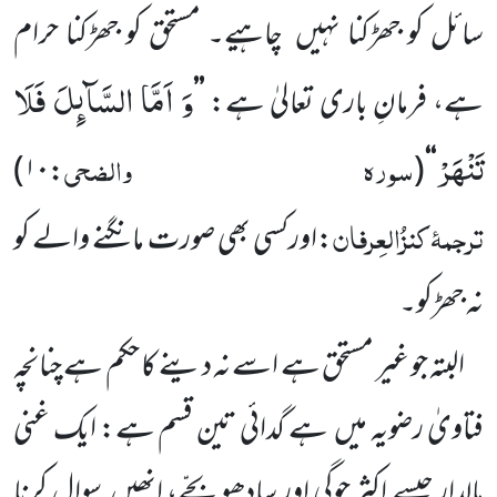
سائل کو جھڑکنا نہیں
چاہیے۔ مستحق کو جھڑکنا حرام
وَ اَمَّا السَّآىٕلَ فَلَا
ہے، فرمانِ باری تعالیٰ ہے:
’’
تَنْهَرْ
سورہ والضحی
)
۱۰
:
(
‘‘
ترجمۂ
کنزُالعِرفان
:اورکسی بھی صورت مانگنے والے کو
نہ جھڑکو۔
البتہ جو غیر مستحق ہے اسے نہ دینے کا حکم ہے چنانچہ
فتاویٰ رضویہ میں
ہے گدائی تین قسم ہے: ایک غنی
مالدار جیسے اکثر جوگی اور سادھو بچّے، انھیں
سوال کرنا