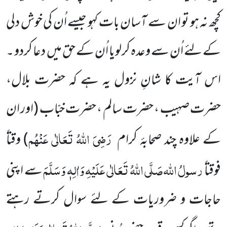
کچھ نہ ہو تو ان سے آسان بات کہو جیسے اُن کی خوش دلی
کے لئے اُن سے وعدہ کرلویا اُن کے حق میں
دعا کردو ۔
اس آیت کا شانِ نزول یہ ہے کہ حضرت بلال،
حضرت صہیب ، حضرت سالم ، حضرت خبّاب
(
اور ان
رَضِیَ اللّٰہُ تَعَالٰی عَنْہُم
کے علاوہ چند صحابۂ کرام
)
وقتاً
رسولُ اللّٰہ
صَلَّی اللّٰہُ تَعَالٰی عَلَیْہِ وَاٰلِہٖ وَسَلَّمَ
فوقتاً
سے اپنی
حاجات و ضروریات کے لئے سوال کرتے رہتے