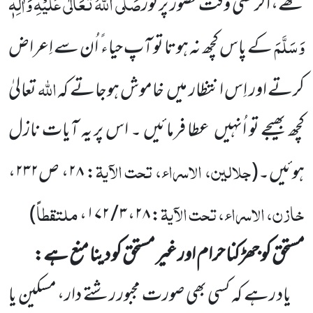
صَلَّی اللّٰہُ تَعَالٰی
عَلَیْہِ وَاٰلِہٖ
تھے، اگرکسی وقت حضور پُرنور
وَسَلَّمَ
کے پاس کچھ نہ ہوتا تو آپ حیاء ً اُن سے اِعراض
اللّٰہ
کرتے اور اِس انتظار میں
خاموش ہوجاتے کہ
تعالیٰ
کچھ
بھیجے تو اُنہیں
عطا فرمائیں ۔ اس پر یہ آیات نازل
جلالین، الاسراء، تحت الآیۃ
ہوئیں۔
(
:
۲۸
، ص
۲۳۲
،
خازن، الاسراء، تحت الآیۃ
ملتقطاً
)
،
۳ / ۱۷۲
،
۲۸
:
مستحق کو جھڑکنا حرام اور غیر مستحق کو دینا منع ہے:
یاد رہے کہ کسی بھی صورت مجبور رشتے دار، مسکین یا