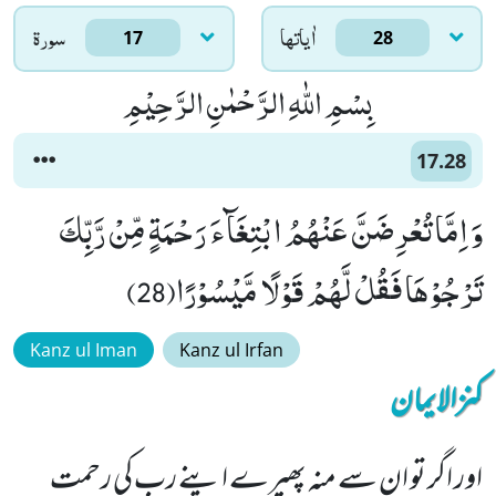
اٰياتها
سورۃ
17
28
بِسْمِ اللّٰهِ الرَّحْمٰنِ الرَّحِیْمِ
17.28
وَ اِمَّا تُعْرِضَنَّ عَنْهُمُ ابْتِغَآءَ رَحْمَةٍ مِّنْ رَّبِّكَ
تَرْجُوْهَا فَقُلْ لَّهُمْ قَوْلًا مَّیْسُوْرًا(28)
Kanz ul Iman
Kanz ul Irfan
کنزالایمان
اور اگر تو ان سے منہ پھیرے اپنے رب کی رحمت