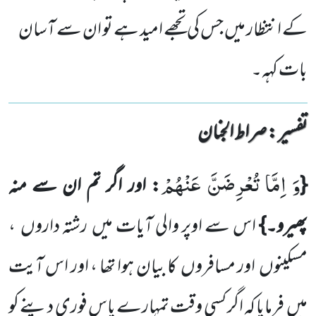
کے انتظار میں جس کی تجھے امید ہے تو ان سے آسان
بات کہہ۔
تفسیر : ‎صراط الجنان
وَ اِمَّا تُعْرِضَنَّ عَنْهُمْ
{
: اور اگر تم ان سے منہ
پھیرو۔}
اس سے اوپر والی آیات میں
رشتہ داروں
،
مسکینوں
اور مسافروں
کا بیان ہوا تھا ، اور اس آیت
میں
فرمایا کہ اگر کسی وقت تمہارے پاس فوری دینے کو