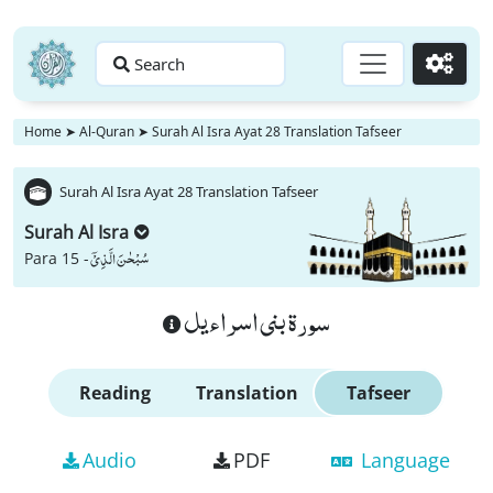
Search
Go
Home
➤
Al-Quran
➤
Surah Al Isra Ayat 28 Translation Tafseer
Surah Al Isra Ayat 28 Translation Tafseer
Surah Al Isra
سُبْحٰنَ الَّذِیْۤ
Para 15 -
سورة بنى اسراءيل
Reading
Translation
Tafseer
Audio
PDF
Language