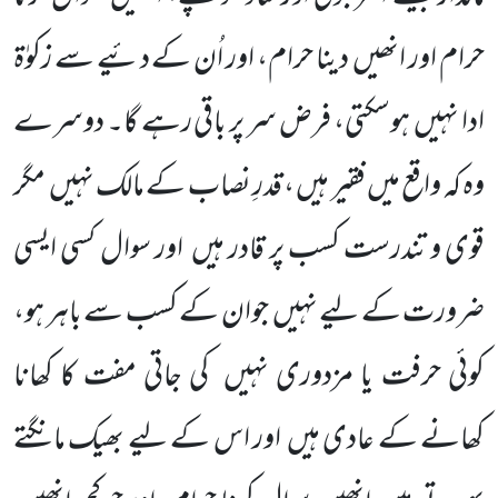
حرام اور انھیں
دینا حرام، اور اُن کے دئیے سے زکوٰۃ
ادا نہیں
ہوسکتی، فرض سر پر باقی رہے گا۔ دوسرے
وہ کہ واقع میں فقیر ہیں ، قدرِ نصاب کے مالک نہیں
مگر
قوی و تندرست کسب پر قادر ہیں
اور سوال کسی ایسی
ضرورت کے لیے نہیں
جوان کے کسب سے باہر ہو،
کوئی حرفت یا مزدوری نہیں
کی جاتی مفت کا کھانا
کھانے کے عادی
ہیں
اور اس کے لیے بھیک مانگتے