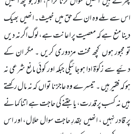
پھرتے ہیں
انھیں
سوال کرنا حرام، اور جو کچھ انھیں
اس سے ملے وہ ان کے حق میں
خبیث۔ ا
نھیں
بھیک
دینا منع ہے کہ معصیت پر اعانت ہے، لوگ اگر نہ دیں
تو مجبور ہوں
کچھ محنت مزدوری کریں ۔ مگر ان کے
دئیے
سے زکوٰۃ ادا ہوجائیگی جبکہ اور کوئی مانع شرعی نہ
ہو کہ فقیر ہیں ۔ تیسرے وہ عاجز نا تواں
کہ نہ مال رکھتے
ہیں
نہ کسب پر قدرت،
یا جتنے کی حاجت ہے اتنا کمانے
پر قادر نہیں ، انھیں
بقدرِ حاجت سوال حلال، اور اس