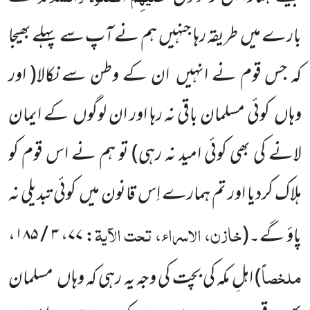
بارے میں
طریقہ رہا جنہیں
ہم نے آپ سے پہلے بھیجا
کہ جس قوم نے انہیں
ان کے وطن سے نکالا
( اور
وہاں
کوئی مسلمان
باقی نہ رہا اور ان لوگوں
کے ایمان
لانے کی بھی کوئی امید نہ رہی)
تو ہم نے اس قوم کو
ہلاک کردیا اور تم ہمارے اِس قانون میں
کوئی تبدیلی نہ
خازن، الاسراء، تحت الآیۃ
پاؤ گے۔
(
:
۷۷
،
۳ / ۱۸۵
،
ملخصاً
)
اہلِ مکہ کی بچت کی وجہ یہ رہی کہ وہاں
مسلمان