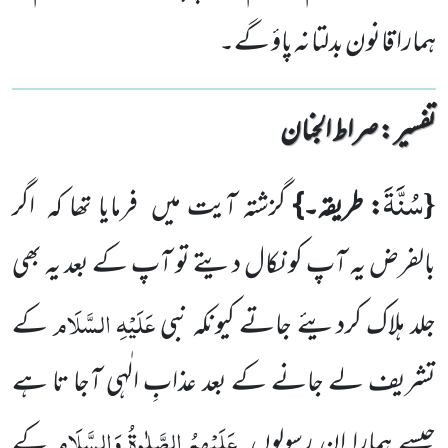
ہمارا قانون بدلتا نہ پاؤ گے۔
تفسیر : ‎صراط الجنان
سُنَّةَ
{
: طریقہ۔}
گزشتہ آیت میں
فرمایا تھا کہ
اگر
بالفرض یہ آپ کو نکال دیتے تو آپ کے بعد یہ بھی
عَلَیْہِ السَّلَام
جلد ہلاک کردیئے
جاتے کیونکہ نبی
کے
تشریف لے جانے کے بعد عذابِ الٰہی آجا تا ہے
عَلَیْہِمُ الصَّلٰوۃُ وَالسَّلَام
جیسے ہمارا ان رسولوں
کے