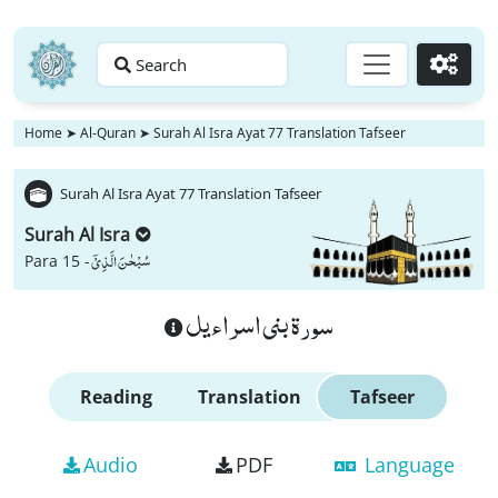
Search
Go
Home
➤
Al-Quran
➤
Surah Al Isra Ayat 77 Translation Tafseer
Surah Al Isra Ayat 77 Translation Tafseer
Surah Al Isra
سُبْحٰنَ الَّذِیْۤ
Para 15 -
سورة بنى اسراءيل
Reading
Translation
Tafseer
Audio
PDF
Language