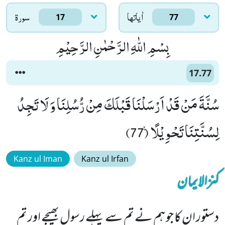
اٰياتها
سورۃ
17
77
بِسْمِ اللّٰهِ الرَّحْمٰنِ الرَّحِیْمِ
17.77
سُنَّةَ مَنْ قَدْ اَرْسَلْنَا قَبْلَكَ مِنْ رُّسُلِنَا وَ لَا تَجِدُ
لِسُنَّتِنَا تَحْوِیْلًا۠ (77)
Kanz ul Iman
Kanz ul Irfan
کنزالایمان
دستور ان کا جو ہم نے تم سے پہلے رسول بھیجے اور تم