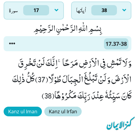
اٰياتها
سورۃ
17
38
بِسْمِ اللّٰهِ الرَّحْمٰنِ الرَّحِیْمِ
17.37-38
وَ لَا تَمْشِ فِی الْاَرْضِ مَرَحًاۚ-اِنَّكَ لَنْ تَخْرِقَ
الْاَرْضَ وَ لَنْ تَبْلُغَ الْجِبَالَ طُوْلًا(37) كُلُّ ذٰلِكَ
كَانَ سَیِّئُهٗ عِنْدَ رَبِّكَ مَكْرُوْهًا(38)
Kanz ul Iman
Kanz ul Irfan
کنزالایمان