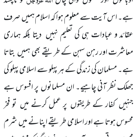
اَوباشوں
اور لفنگوں
والی چال
کو ناپسند
ہے۔ اس آیت سے معلوم ہوا کہ اسلام ہمیں
صرف
عقائد و عبادات ہی کی تعلیم نہیں
دیتا بلکہ ہماری
معاشرت
اور رہن سہن کے طریقے بھی ہمیں
بتاتا
ہے۔ مسلمان کی زندگی کے ہر پہلو سے اسلامی پہلو کی
جھلک نظر آنی
چاہیے۔ ان مسلمانوں
پر افسوس ہے
جنہیں
کفار کے طریقوں
پر عمل کرنے میں
تو فخر
محسوس ہوتا ہے اور اسلامی طریقے اپنانے
میں
شرم