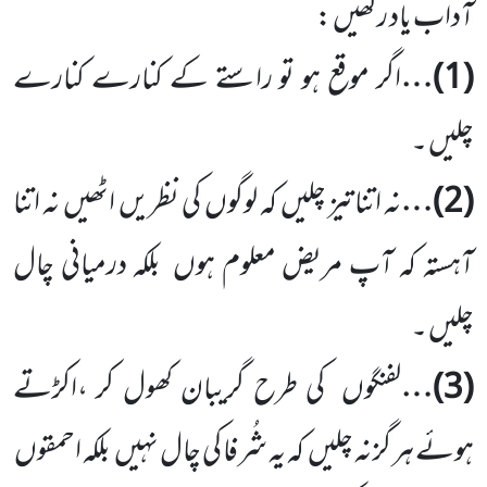
آداب یاد رکھیں :
(
1
)…
اگر موقع ہو تو راستے کے کنارے کنارے
چلیں ۔
(
2
)…
نہ اتنا تیز چلیں
کہ لوگوں
کی نظریں
اٹھیں
نہ اتنا
آہستہ کہ آپ مریض معلوم ہوں
بلکہ درمیانی چال
چلیں ۔
(
3
)…
لفنگوں
کی طرح گریبان کھول کر ،اکڑتے
ہوئے ہر گز نہ چلیں
کہ یہ شُرفا کی چال نہیں
بلکہ احمقوں