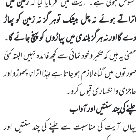
محسوس ہوتی ہے۔ آیت میں
فرمایا گیا کہ
زمین میں
اتراتے ہوئے نہ چل بیشک توہر گز نہ زمین کو پھاڑ
دے گا اور نہ ہرگز بلندی میں
پہاڑوں
کو پہنچ جائے گا
۔
معنی یہ ہیں
کہ تکبر و خود نمائی سے کچھ فائدہ نہیں
البتہ کئی
صورتوں
میں
گناہ لازم ہو جاتا ہے لہٰذا اترانا چھوڑو اور
عاجزی و انکساری قبول کرو۔
چلنے کی چند سنتیں
اور آداب
یہاں
آیت کی مناسبت سے چلنے کی چند سنتیں
اور