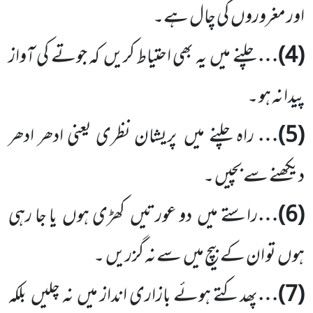
اور مغروروں
کی چال ہے۔
(
4
)…
چلنے میں
یہ بھی احتیاط کریں
کہ جوتے کی آواز
پیدا نہ ہو ۔
(
5
)…
راہ چلنے میں
پریشان نظری یعنی ادھر ادھر
دیکھنے سے بچیں ۔
(
6
)…
راستے میں
دو عورتیں
کھڑی ہوں
یا جا رہی
ہوں
تو ان کے بیچ میں
سے نہ گزریں
۔
(
7
)…
پھدکتے ہوئے بازاری انداز میں
نہ چلیں
بلکہ