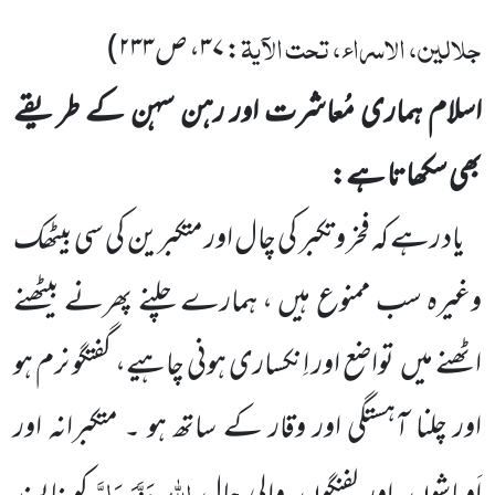
جلالین، الاسراء، تحت الآیۃ
:
۳۷
، ص
۲۳۳
)
اسلام ہماری مُعاشرت اور رہن سہن کے طریقے
بھی سکھاتا ہے:
یاد رہے کہ فخر و تکبر کی چال اور متکبرین کی سی بیٹھک
وغیرہ سب ممنوع ہیں ، ہمارے چلنے پھرنے بیٹھنے
اٹھنے میں
تواضع اور اِنکساری ہونی چاہیے، گفتگو نرم ہو
اور چلنا آہستگی اور وقار کے ساتھ ہو ۔ متکبرانہ اور
اللّٰہ
عَزَّوَجَلَّ