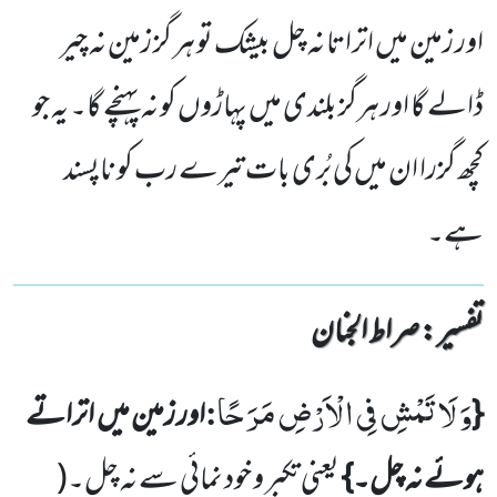
اور زمین میں اتراتا نہ چل بیشک تو ہر گز زمین نہ چیر
ڈالے گا اور ہرگز بلندی میں پہاڑوں کو نہ پہنچے گا۔ یہ جو
کچھ گزرا ان میں کی بُری بات تیرے رب کو ناپسند
ہے۔
تفسیر : ‎صراط الجنان
وَ لَا تَمْشِ فِی الْاَرْضِ مَرَحًا
:
{
اور زمین میں
اتراتے
ہوئے نہ چل۔}
یعنی تکبر و خود نمائی سے نہ چل۔
(