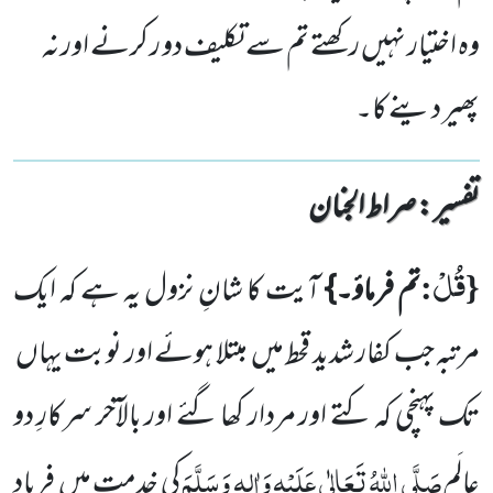
وہ اختیار نہیں رکھتے تم سے تکلیف دو ر کرنے اور نہ
پھیر دینے کا۔
تفسیر : ‎صراط الجنان
قُلْ
:
{
تم فرماؤ۔}
آیت کا شانِ نزول یہ ہے کہ ایک
مرتبہ جب کفار شدید قحط میں
مبتلا ہوئے اور نوبت یہاں
تک پہنچی کہ کتے اور مردار کھا گئے اور بالآخر سرکارِ دو
صَلَّی اللّٰہُ تَعَالٰی عَلَیْہِ وَاٰلِہٖ وَسَلَّمَ
عالَم
کی خدمت میں
فریاد