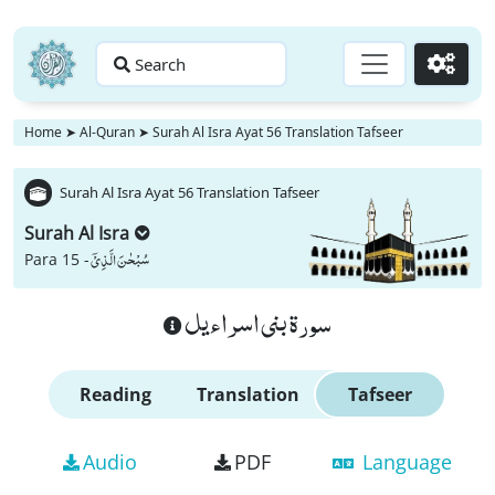
Search
Go
Home
➤
Al-Quran
➤
Surah Al Isra Ayat 56 Translation Tafseer
Surah Al Isra Ayat 56 Translation Tafseer
Surah Al Isra
سُبْحٰنَ الَّذِیْۤ
Para 15 -
سورة بنى اسراءيل
Reading
Translation
Tafseer
Audio
PDF
Language