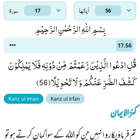
اٰياتها
سورۃ
17
56
بِسْمِ اللّٰهِ الرَّحْمٰنِ الرَّحِیْمِ
17.56
قُلِ ادْعُوا الَّذِیْنَ زَعَمْتُمْ مِّنْ دُوْنِهٖ فَلَا یَمْلِكُوْنَ
كَشْفَ الضُّرِّ عَنْكُمْ وَ لَا تَحْوِیْلًا(56)
Kanz ul Iman
Kanz ul Irfan
کنزالایمان
تم فرماؤ پکارو انہیں جن کو اللہ کے سوا گمان کرتے ہو تو