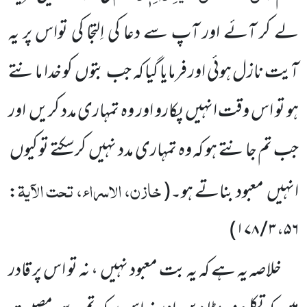
لے کر آئے اور آپ سے دعا کی اِلتجا کی تواس پر یہ
آیت نازل ہوئی اور فرمایا گیا کہ جب بتوں
کو خدا مانتے
ہو تو اس وقت انہیں
پکارو اور وہ تمہاری مدد کریں
اور
جب تم جانتے ہو کہ وہ تمہاری مدد نہیں
کرسکتے تو کیوں
خازن، الاسراء، تحت الآیۃ
انہیں
معبود بناتے ہو۔
(
:
)
۳ / ۱۷۸
،
۵۶
خلاصہ یہ ہے کہ یہ بت معبود نہیں ، نہ تو اس پر قادر