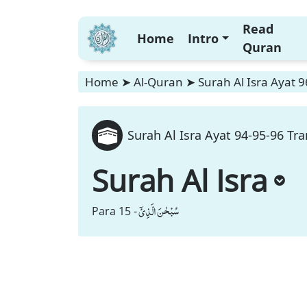
Read
Home
Intro
Quran
Home
➤
Al-Quran
➤
Surah Al Isra Ayat 9
Surah Al Isra Ayat 94-95-96 Tra
Surah Al Isra
سُبْحٰنَ الَّذِیْۤ
Para 15 -