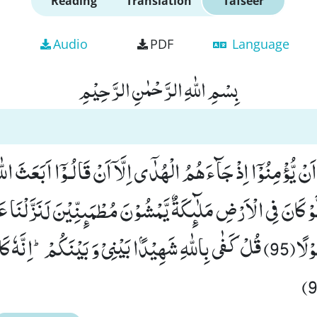
Reading
Translation
Tafseer
Audio
PDF
Language
بِسْمِ اللّٰهِ الرَّحْمٰنِ الرَّحِیْمِ
ْ یُّؤْمِنُوْۤا اِذْ جَآءَهُمُ الْهُدٰۤى اِلَّاۤ اَنْ قَالُـوْۤا اَبَعَثَ اللّ
(94) قُلْ لَّوْ كَانَ فِی الْاَرْضِ مَلٰٓىٕكَةٌ یَّمْشُوْنَ مُطْمَىٕنِّیْنَ لَنَزَّلْنَا
السَّمَآءِ مَلَكًا رَّسُوْلًا(95) قُلْ كَفٰى بِاللّٰهِ شَهِیْدًۢا بَیْنِیْ وَ بَیْنَكُمْؕ-اِنّ