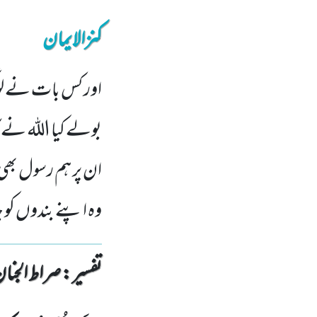
کنزالایمان
اور کس بات نے لو
بولے کیا اللہ نے آ
ان پر ہم رسول بھ
وہ اپنے بندوں کو ج
تفسیر : ‎صراط الجنان