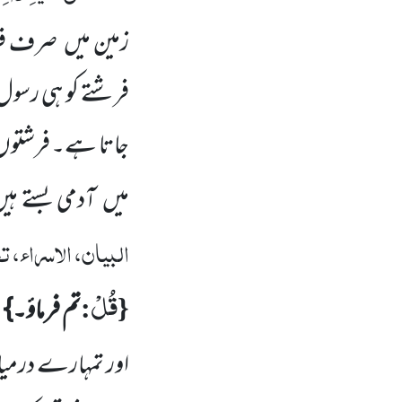
زمین میں
صرف فرش
فرشتے کو ہی رسول ب
جاتا ہے۔ فرشتوں
میں
آدمی بستے ہی
البیان، الاسراء، تح
قُلْ
:
{
تم فرماؤ۔}
ی
اور تمہارے درمی