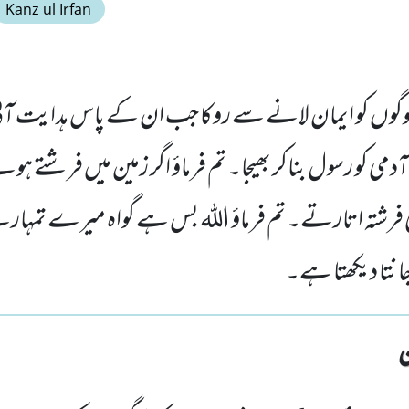
Kanz ul Irfan
گوں کو ایمان لانے سے روکا جب ان کے پاس ہدایت آئی
دمی کو رسول بناکر بھیجا۔ تم فرماؤ اگر زمین میں فرشتے ہو
ی فرشتہ اتارتے۔ تم فرماؤ اللہ بس ہے گواہ میرے تمہ
انتا دیکھتا ہے۔