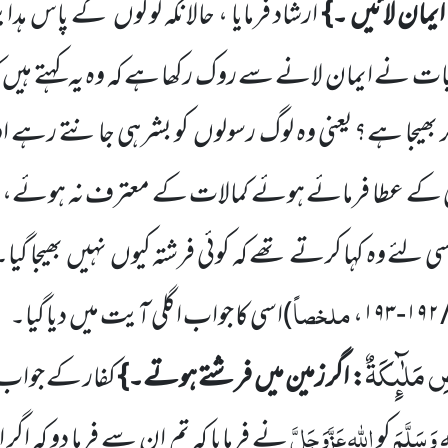
 ایمان لائیں ۔}
ارشاد فرمایا ، حالانکہ لوگوں
کے پاس ہدای
ت نے ایمان
لانے سے روک رکھا ہے کہ وہ یہ کہتے ہیں
 بھیجا ہے؟ یعنی وہ لوگ
رسولوں
کو بشر ہی جانتے
رہے او
یٰ کے عطا فرمائے ہوئے کمالات کے معترف نہ ہوئے، یہ
ی لئے وہ کہا کرتے تھے کہ کوئی فرشتہ کیوں
نہیں
بھیجا گیا۔
ملخصاً
،
)
اسی کا جواب اگلی آیت میں
دیا گیا۔
ضِ مَلٰٓىٕكَةٌ
: اگر زمین میں
فرشتے ہوتے۔}
کفار کے جواب 
ہٖ وَسَلَّمَ
اللّٰہ
عَزَّوَجَلَّ
کو
نے فرمایا کہ تم ان سے فرما دو کہ اگر