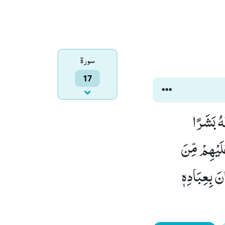
سورۃ
17
ٰهُ بَشَرًا
 عَلَیْهِمْ مِّنَ
َهٗ كَانَ بِعِبَادِهٖ