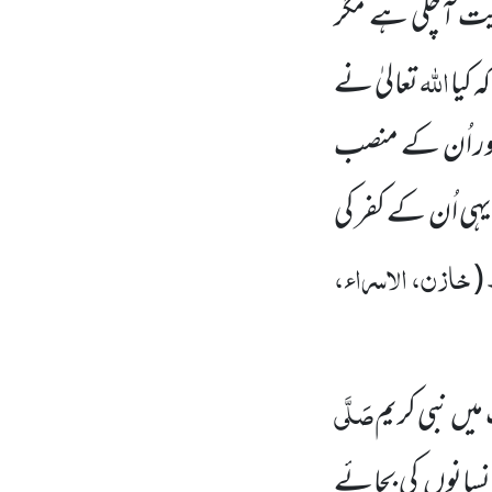
ت آچکی ہے مگر
اللّٰہ
کہ کیا
تعالیٰ نے
ر اُن کے منصب
ی اُن کے کفر کی
خازن، الاسراء،
(
صَلَّی
میں
نبی کریم
 انسانوں
کی بجائے