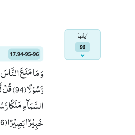
اٰياتها
96
17.94-95-96
وَ مَا مَنَعَ النَّاسَ اَن
رَّسُوْلًا
خَبِیْرًۢا بَصِیْرًا(96)