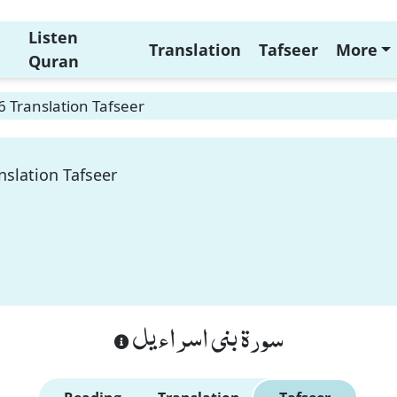
Listen
Translation
Tafseer
More
Quran
6 Translation Tafseer
nslation Tafseer
سورة بنى اسراءيل