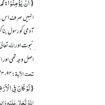
اَنْ یُّؤْمِنُوْا
{
: کہ
انہیں
صرف اس با
آدمی کو رسول بناکر
اللّٰہ
ِنبوت اور
تعال
اصل وجہ تھی اور اس
تحت الآیۃ
۳ / ۱۹۲-۱۹۳
،
۹۴
:
لَوْ كَانَ فِی الْاَرْ
{
اللّٰہُ تَعَالٰی عَلَیْہِ وَاٰلِ