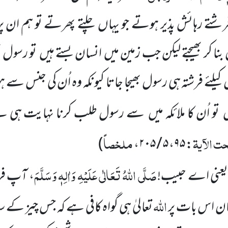
تے رہائش پذیر ہوتے جو یہاں
چلتے پھرتے تو ہم ان پ
نا کر بھیجتے لیکن جب زمین میں
انسان بستے ہیں
تو رسول 
کیلئے فرشتہ ہی رسول بھیجا جاتا
کیونکہ وہ اُن کی جنس سے ہ
ں
تو اُن کا ملائکہ میں
سے رسول طلب کرنا نہایت ہی ب
ت الآیۃ
ملخصاً
)
،
۵ / ۲۰۵
،
۹۵
:
صَلَّی اللّٰہُ تَعَالٰی عَلَیْہِ وَاٰلِہٖ وَسَلَّمَ
عنی اے حبیب!
، آپ فر
اللّٰہ
ان اس بات
پر
تعالیٰ ہی گواہ کافی ہے کہ جس چیز کے ساتھ