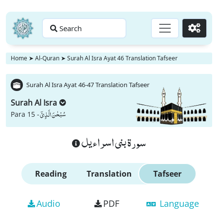
Search
Go
Home
➤
Al-Quran
➤
Surah Al Isra Ayat 46 Translation Tafseer
Surah Al Isra Ayat 46-47 Translation Tafseer
Surah Al Isra
سُبْحٰنَ الَّذِیْۤ
Para 15 -
سورة بنى اسراءيل
Reading
Translation
Tafseer
Audio
PDF
Language