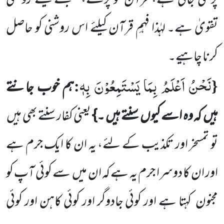
پڑھی جاتی ہے، قرآن کو پڑھنے، سمجھنے کیلئے روشنی
تقویٰ ہے۔ لہٰذا فہمِ قرآن کیلئے اس روشنی کو حاصل
کرنا چاہیے۔
نَحْنُ اَعْلَمُ بِمَا یَسْتَمِعُوْنَ بِهٖ
:
{
ہم خوب جانتے
ہیں
کہ وہ اسے کیوں
سنتے ہیں ۔}
یعنی کفار سنتے بھی ہیں
تو تمسخر اور تکذیب کے لئے، یہ ان کا ایک جرم ہے
اور ان کا دوسرا جرم یہ ہے کہ ان میں
سے کوئی آپ کو
مجنون
کہتا ہے اور کوئی جادوگر اور کوئی کاہن اور کوئی