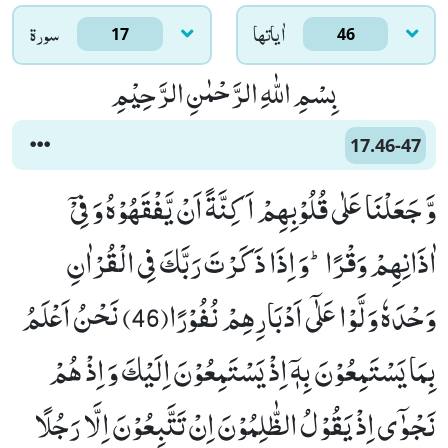
اٰياتها
سورۃ
17
46
بِسْمِ اللّٰهِ الرَّحْمٰنِ الرَّحِیْمِ
17.46-47
وَّ جَعَلْنَا عَلٰى قُلُوْبِهِمْ اَكِنَّةً اَنْ یَّفْقَهُوْهُ وَ فِیْۤ
اٰذَانِهِمْ وَقْرًاؕ-وَ اِذَا ذَكَرْتَ رَبَّكَ فِی الْقُرْاٰنِ
وَحْدَهٗ وَلَّوْا عَلٰۤى اَدْبَارِهِمْ نُفُوْرًا(46) نَحْنُ اَعْلَمُ
بِمَا یَسْتَمِعُوْنَ بِهٖۤ اِذْ یَسْتَمِعُوْنَ اِلَیْكَ وَ اِذْ هُمْ
نَجْوٰۤى اِذْ یَقُوْلُ الظّٰلِمُوْنَ اِنْ تَتَّبِعُوْنَ اِلَّا رَجُلًا