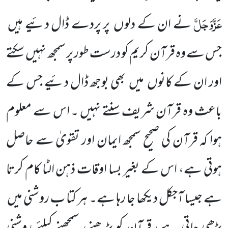
عَزَّوَجَلَّ
نے ان کے دلوں
پر پردے ڈال دئیے ہیں
جس سے وہ قرآن کریم کو درست طور پر سمجھ نہیں
سکتے
اور ان کے کانوں
میں
بھی بوجھ ڈال دئیے جس کے
باعث وہ قرآن شریف سنتے نہیں ۔ اس سے معلوم
ہوا کہ قرآن کی صحیح سمجھ ایمان اور تقویٰ سے حاصل
ہوتی ہے، اس کے بغیر بسا اوقات ذہن الٹا کام کرتا
ہے جیسا آجکل دیکھا جا رہا ہے۔ ہر کتا ب روشنی میں