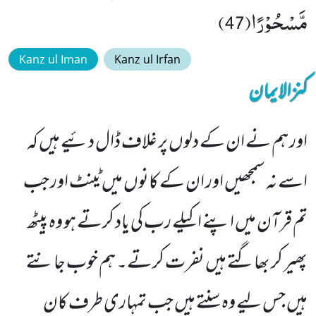
مَّسْحُوْرًا(47)
Kanz ul Iman
Kanz ul Irfan
کنزالایمان
اور ہم نے ان کے دلوں پر غلاف ڈال دئیے ہیں کہ
اسے نہ سمجھیں اور ان کے کانوں میں ٹینٹ اور جب
تم قرآن میں اپنے اکیلے رب کی یاد کرتے ہو وہ پیٹھ
پھیر کر بھاگتے ہیں نفرت کرتے۔ ہم خوب جانتے
ہیں جس لیے وہ سنتے ہیں جب تمہاری طرف کان