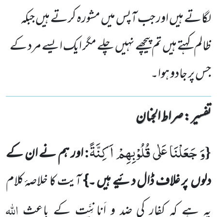
لگاتے ہیں اور جب آپس میں مشورہ کرتے ہیں جبکہ
ظالم کہتے ہیں تم پیچھے نہیں چلے مگر ایک ایسے مرد کے
جس پر جادو ہوا۔
تفسیر : ‎صراط الجنان
وَ جَعَلْنَا عَلٰى قُلُوْبِهِمْ اَكِنَّةً
:
{
اور ہم نے ان کے
دلوں
پر غلاف ڈال دئیے ہیں ۔}
آیت کا خلاصۂ کلام
اللّٰہ
یہ ہے کہ کفار کی ضد و اَنانِیَّت کے باعث