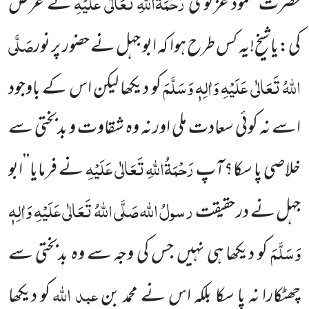
رَحْمَۃُاللہِ تَعَالٰی عَلَیْہِ
حضرت محمود غزنوی
نے عرض
صَلَّی
کی:یا شیخ!یہ کس طرح
ہوا کہ ابو جہل نے حضور پر نور
اللہُ تَعَالٰی عَلَیْہِ وَاٰلِہٖ وَسَلَّمَ
کو دیکھا لیکن اس کے باوجود
اسے نہ کوئی سعادت ملی اور نہ وہ شقاوت
و بدبختی سے
رَحْمَۃُاللہِ تَعَالٰی عَلَیْہِ
خلاصی پا سکا؟آپ
نے فرمایا’’ابو
رسولُ اللہ
صَلَّی اللہُ تَعَالٰی عَلَیْہِ وَاٰلِہٖ
جہل نے در حقیقت
وَسَلَّمَ
کو دیکھا ہی نہیں جس کی وجہ سے وہ بدبختی سے
عبد اللہ
چھٹکارا نہ پا سکا بلکہ اس نے محمد بن
کو دیکھا