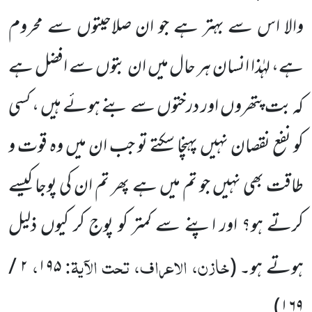
والا اس سے بہتر ہے جو ان صلاحیتوں سے محروم
ہے، لہٰذا انسان ہر حال میں ان بتوں سے افضل ہے
کہ بت پتھروں اور درختوں سے بنے ہوئے ہیں ، کسی
کو نفع نقصان نہیں پہنچا سکتے تو جب ان میں وہ قوت و
طاقت بھی نہیں جو تم میں ہے پھر تم ان کی پوجا کیسے
کرتے ہو؟ اور اپنے سے کمتر کو پوج کر کیوں ذلیل
خازن، الاعراف، تحت الآیۃ:
،
ہوتے ہو۔
(
۱۹۵
۲
/
)
۱۶۹