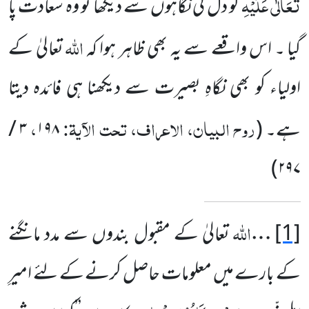
تَعَالٰی عَلَیْہِ
کو دل کی نگاہوں سے دیکھا تو وہ سعادت پا
اللہ
گیا ۔ اس واقعے سے یہ بھی ظاہر ہوا کہ
تعالیٰ کے
اولیاء کو بھی نگاہِ بصیرت سے دیکھنا ہی فائدہ دیتا
روح البیان، الاعراف، تحت الآیۃ:
،
ہے۔
(
۱۹۸
۳
/
)
۲۹۷
اللہ
[1]
…
تعالیٰ کے مقبول بندوں سے مدد مانگنے
کے بارے میں معلومات حاصل کرنے کے لئے امیرِ