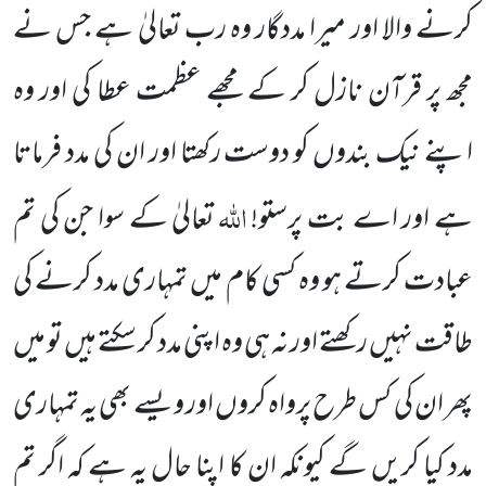
کرنے والا اور میرا مددگار وہ رب تعالیٰ ہے جس نے
مجھ پر قرآن نازل
کر کے مجھے عظمت عطا کی اور وہ
اپنے نیک بندوں کو دوست رکھتا اور ان کی مدد فرماتا
اللہ
ہے اور اے بت پرستو!
تعالیٰ کے
سوا جن کی تم
عبادت کرتے ہو وہ کسی کام میں تمہاری مدد کرنے کی
طاقت نہیں رکھتے اور نہ ہی وہ اپنی مدد کر سکتے ہیں تو میں
پھر ان کی کس طرح پرواہ کروں اور ویسے بھی یہ تمہاری
مدد کیا کریں گے کیونکہ ان کا اپنا حال یہ ہے کہ اگر تم