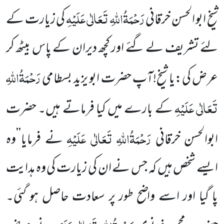
رَحْمَۃُاللہِ تَعَالٰی عَلَیْہِ
شیخ ابو الحسن خرقانی
کی زیارت کے
لئے تشریف
لے گئے اور کچھ دیران کے پاس بیٹھ کر
رَحْمَۃُاللہِ
عرض کی:یا شیخ!آپ حضرت ابو یزید بسطامی
تَعَالٰی عَلَیْہِ
کے بارے میں کیا
فرماتے ہیں۔ حضرت
رَحْمَۃُاللہِ تَعَالٰی عَلَیْہِ
ابوالحسن خرقانی
نے فرمایا’’وہ
ایسے شخص ہیں کہ جس نے ان کی زیارت کی وہ ہدایت
پا گیا اور اسے واضح طور پر سعادت حاصل ہو گئی۔