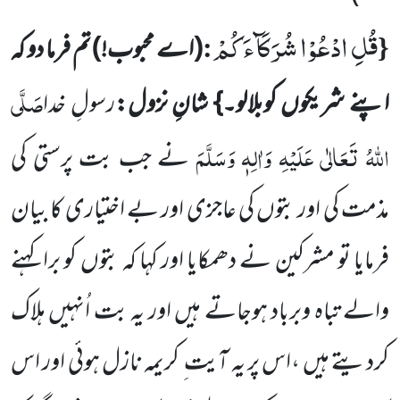
قُلِ ادْعُوْا شُرَكَآءَكُمْ
:
{
(اے محبوب!)
تم فرما دو کہ
صَلَّی
اپنے شریکوں کوبلالو۔} شانِ نزول:
رسولِ خدا
اللہُ تَعَالٰی عَلَیْہِ وَاٰلِہٖ وَسَلَّمَ
نے جب بت پرستی کی
مذمت کی اور بتوں کی عاجزی اور بے اختیاری کا بیان
فرمایا تو مشرکین نے دھمکایا اور
کہا کہ بتوں کو برا کہنے
والے تباہ وبرباد ہوجاتے ہیں اور یہ بت اُنہیں ہلاک
کردیتے ہیں ،اس پر یہ آیت ِ کریمہ نازل ہوئی
اور اس