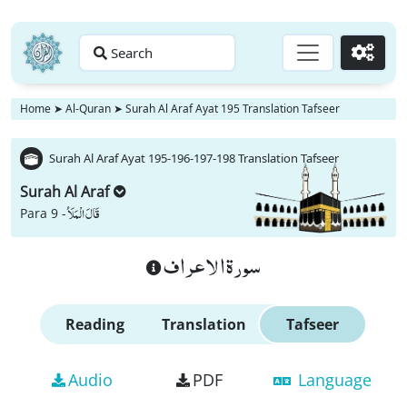
Search
Go
Home
➤
Al-Quran
➤
Surah Al Araf Ayat 195 Translation Tafseer
Surah Al Araf Ayat 195-196-197-198 Translation Tafseer
Surah Al Araf
قَالَ الْمَلَاُ
Para 9 -
سورة الاعراف
Reading
Translation
Tafseer
Audio
PDF
Language