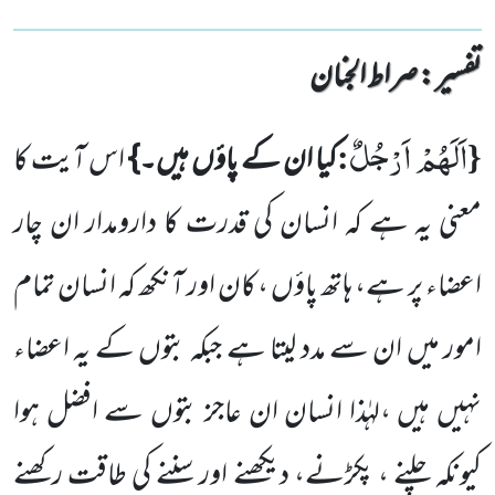
تفسیر : ‎صراط الجنان
اَلَهُمْ اَرْجُلٌ
:
{
کیا ان کے پاؤں ہیں۔}
اس آیت کا
معنی یہ ہے کہ انسان کی قدرت کا دارومدار ان چار
اعضاء پر ہے، ہاتھ پاؤں ، کان اور آنکھ کہ انسان تمام
امور میں ان سے مدد لیتا ہے جبکہ بتوں کے یہ اعضاء
نہیں ہیں ،لہٰذا انسان ان عاجز بتوں سے افضل ہوا
کیونکہ چلنے ، پکڑنے، دیکھنے اور سننے کی طاقت رکھنے