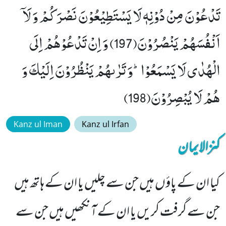
تَدْعُوْنَ مِنْ دُوْنِهٖ لَا یَسْتَطِیْعُوْنَ نَصْرَكُمْ وَ لَاۤ
اَنْفُسَهُمْ یَنْصُرُوْنَ(197) وَ اِنْ تَدْعُوْهُمْ اِلَى
الْهُدٰى لَا یَسْمَعُوْاؕ-وَ تَرٰىهُمْ یَنْظُرُوْنَ اِلَیْكَ وَ
هُمْ لَا یُبْصِرُوْنَ(198)
Kanz ul Iman
Kanz ul Irfan
کنزالایمان
کیا ان کے پاؤں ہیں جن سے چلیں یا ان کے ہاتھ ہیں
جن سے گرفت کریں یا ان کے آنکھیں ہیں جن سے