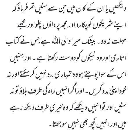
دیکھیں یا ان کے کان ہیں جن سے سنیں تم فرماؤ کہ
اپنے شریکوں کو پکارو اور مجھ پر داؤں چلو اور مجھے
مہلت نہ دو۔ بیشک میرا والی اللہ ہے جس نے کتاب
ا تاری اور وہ نیکوں کو دوست رکھتا ہے۔ اور جنہیں
اس کے سوا پوجتے ہو وہ تمہاری مدد نہیں کرسکتے اور نہ
خود اپنی مدد کریں۔ اور اگر انہیں راہ کی طرف بلاؤ تو نہ
سنیں اور تو انہیں دیکھے کہ وہ تیری طرف دیکھ رہے
ہیں اور انہیں کچھ بھی نہیں سوجھتا۔