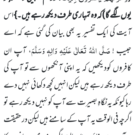
یوں لگے گا)
کہ وہ تمہاری طرف دیکھ رہے ہیں۔}
اس
آیت کی ایک تفسیر یہ بھی بیان کی
گئی ہے کہ اے
صَلَّی اللہُ تَعَالٰی عَلَیْہِ وَاٰلِہٖ وَسَلَّمَ
حبیب !
، آپ ان
کافروں کودیکھیں کہ یہ اپنی آنکھوں سے
تو آپ کی
طرف دیکھ رہے ہیں لیکن انہیں کچھ دکھائی نہیں دے
رہا کیونکہ یہ نگاہِ بصیرت سے آپ کو نہیں دیکھ رہے تو
اگرچہ فی الوقت یہ آپ کے سامنے ہیں لیکن در حقیقت