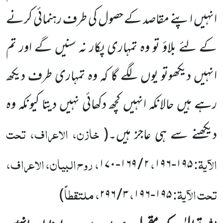
انہیں اپنے مقاصد
کے حصول کی طرف رہنمائی کرنے
کے لئے بلاؤ تو وہ تمہاری پکار نہ سنیں گے اور تم
انہیں دیکھو
تو یوں لگے گا کہ وہ تمہاری طرف دیکھ
رہے ہیں حالانکہ انہیں کچھ دکھائی نہیں دیتا کیونکہ وہ
خازن، الاعراف، تحت
دیکھنے سے ہی عاجز ہیں۔
(
الآیۃ:
،
، روح البیان، الاعراف،
۱۷۰
-
۱۶۹
/
۲
۱۹۶
-
۱۹۵
تحت الآیۃ:
،
، ملتقطاً
)
۲۹۶
/
۳
۱۹۶
-
۱۹۵