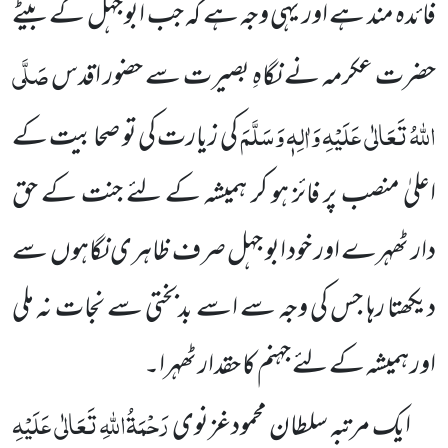
فائدہ مند ہے اور یہی وجہ ہے کہ جب ابو جہل کے بیٹے
صَلَّی
حضرت عکرمہ نے نگاہِ بصیرت
سے حضور اقدس
اللہُ تَعَالٰی عَلَیْہِ وَاٰلِہٖ وَسَلَّمَ
کی زیارت کی تو صحابیت کے
اعلیٰ منصب پر فائز ہو کر ہمیشہ کے لئے جنت کے
حق
دار ٹھہرے اور خود ابو جہل صرف ظاہری نگاہوں سے
دیکھتا رہا جس کی وجہ سے اسے بدبختی سے نجات نہ ملی
اور ہمیشہ کے لئے جہنم کا حقدار ٹھہرا۔
رَحْمَۃُاللہِ تَعَالٰی عَلَیْہِ
ایک مرتبہ سلطان محمودغزنوی