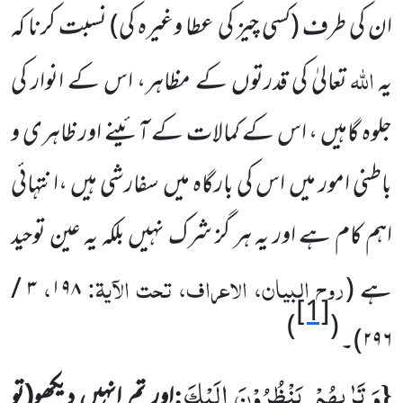
ان کی طرف
(کسی چیز کی عطا وغیرہ کی)
نسبت کرنا کہ
اللہ
یہ
تعالیٰ کی قدرتوں کے مظاہر، اس کے انوار کی
جلوہ گاہیں ، اس کے کمالات کے آئینے اور ظاہری و
باطنی امور میں اس کی بارگاہ میں سفارشی ہیں ،انتہائی
اہم کام ہے اور یہ ہر گز شرک نہیں بلکہ یہ عین توحید
روح البیان، الاعراف، تحت الآیۃ:
،
ہے
(
۱۹۸
۳
/
[1]
)
(
۲۹۶
)
۔
وَ تَرٰىهُمْ یَنْظُرُوْنَ اِلَیْكَ
:
{
اور تم انہیں دیکھو
(تو