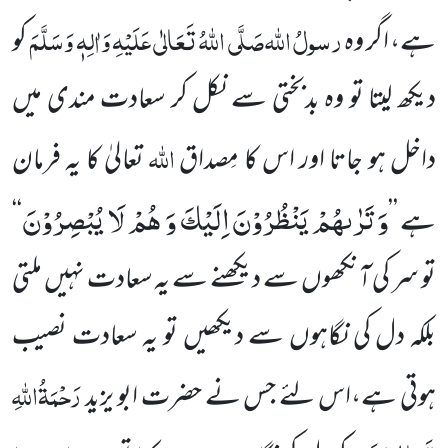
رسولُ
اللہ
صَلَّی اللہُ تَعَالٰی عَلَیْہِ وَاٰلِہٖ وَسَلَّمَ
ہے، اگر وہ
کو
دیکھ لیتا تو وہ بدبختی سے نکل کر سعادت مندی میں
اللہ
داخل ہو جاتا اور اس کا مِصداق
تعالیٰ
کا یہ فرمان
وَ تَرٰىهُمْ یَنْظُرُوْنَ اِلَیْكَ وَ هُمْ لَا یُبْصِرُوْنَ
ہے ’’
‘‘
تو سر کی آنکھوں سے دیکھنے سے یہ سعادت نہیں ملتی
بلکہ دل کی نگاہوں سے دیکھیں تو یہ سعادت نصیب
رَحْمَۃُاللہِ
ہوتی ہے،اس لئے جس نے حضرت ابو یزید