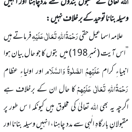
اللہ
تعالیٰ کے مقبول بندوں سے مددچاہنا اور انہیں
وسیلہ بنانا توحید کے بر خلاف نہیں :
رَحْمَۃُاللہِ تَعَالٰی عَلَیْہِ
علامہ اسماعیل حقی
فرماتے ہیں
’’اس آیت
(نمبر
198
)
میں بتوں کا جو حال بیان ہوا
عَلَیْہِمُ الصَّلٰوۃُ وَالسَّلَام
انبیاءِ کرام
اور اولیاءِ عظام
رَحْمَۃُاللہِ تَعَالٰی عَلَیْہِمْ
کا حال ان کے برخلاف ہے
اللہ
اگرچہ یہ بھی
تعالیٰ کی مخلوق ہیں کیونکہ ا س طور پر
مقبولانِ بارگاہِ الٰہی سے مدد چاہنا، انہیں وسیلہ بنانا اور