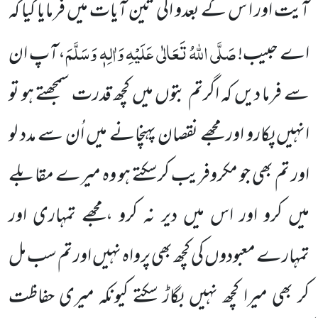
آیت اور ا س کے بعدو الی تین آیات میں فرمایا گیا کہ
صَلَّی اللہُ تَعَالٰی عَلَیْہِ وَاٰلِہٖ وَسَلَّمَ
اے حبیب!
،آپ ان
سے فرما دیں کہ اگرتم بتوں میں کچھ قدرت سمجھتے ہو تو
انہیں پکارو اور مجھے نقصان پہنچانے میں اُن سے مدد لو
اور تم بھی جو مکروفریب
کرسکتے ہو وہ میرے مقابلے
میں کرو اور اس میں دیر نہ کرو ،مجھے تمہاری اور
تمہارے معبودوں کی کچھ بھی پرواہ نہیں اور تم سب
مل
کر بھی میرا کچھ نہیں بگاڑ سکتے کیونکہ میری حفاظت