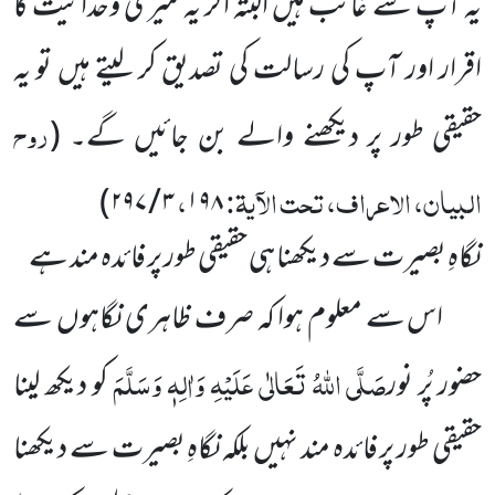
یہ آپ سے غائب ہیں البتہ اگر یہ میری وحدانیت کا
اقرار اور آپ کی رسالت کی تصدیق کر لیتے ہیں تو یہ
روح
حقیقی طور پر دیکھنے والے بن جائیں گے۔
(
البیان، الاعراف، تحت الآیۃ:
،
)
۲۹۷
/
۳
۱۹۸
نگاہِ بصیرت سے دیکھنا ہی حقیقی طور پر فائدہ مند ہے
اس سے معلوم ہوا کہ صرف ظاہری نگاہوں سے
صَلَّی اللہُ تَعَالٰی عَلَیْہِ وَاٰلِہٖ وَسَلَّمَ
حضور پُر نور
کو دیکھ لینا
حقیقی طور پر
فائدہ مند نہیں بلکہ نگاہِ بصیرت سے دیکھنا