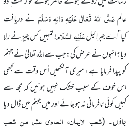
رسالت میں روتے ہوئے حاضر ہوئے تو رحمت ِ دو
صَلَّی اللہُ تَعَالٰی عَلَیْہِ وَاٰلِہٖ وَسَلَّمَ
عالم
نے دریافت
عَلَیْہِ السَّلَام
کیا’’اے جبرائیل
! تمہیں کس چیز نے رلا
اللہ
دیا؟ انہوں نے عرض کی: جب سے
تعالیٰ نے جہنم
کو پیدا فرمایا ہے ، میری آنکھیں اُس وقت سے کبھی
اس خوف کے سبب خشک نہیں ہوئیں کہ مجھ سے
کہیں کوئی نافرمانی نہ ہوجائے اور میں جہنم میں ڈال دیا
شعب الایمان، الحادی عشر من شعب
جاؤں۔
(