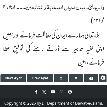
والرجائ، بیان احوال الصحابۃ والتابعین۔۔۔ الخ،
۴
)
۲۳۱
/
اللہ
تعالیٰ ہمارے ایمان کی حفاظت فرمائے اور ہمیں
اپنی خفیہ تدبیر سے ڈرتے رہنے کی توفیق عطا
فرمائے،اٰمین
Next
Ayat
Prev
Ayat
Copyright © 2026 by I.T Department of Dawat-e-Islami.