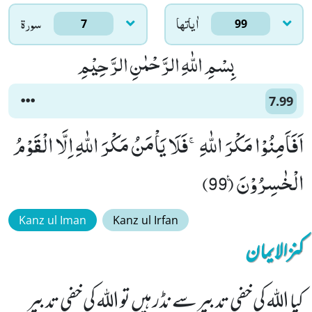
اٰياتها
سورۃ
7
99
بِسْمِ اللّٰهِ الرَّحْمٰنِ الرَّحِیْمِ
7.99
اَفَاَمِنُوْا مَكْرَ اللّٰهِۚ-فَلَا یَاْمَنُ مَكْرَ اللّٰهِ اِلَّا الْقَوْمُ
الْخٰسِرُوْنَ۠ (99)
Kanz ul Iman
Kanz ul Irfan
کنزالایمان
کیا اللہ کی خفی تدبیر سے نڈر ہیں تو اللہ کی خفی تدبیر