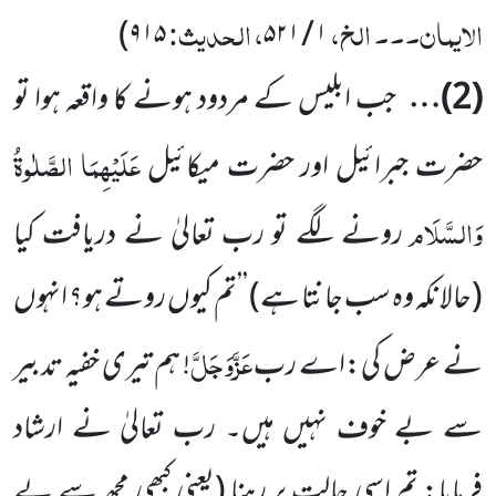
الایمان۔۔۔ الخ،
، الحدیث:
)
۹۱۵
۵۲۱
/
۱
(
2
)…
جب ابلیس کے مردود ہونے کا واقعہ ہوا تو
عَلَیْہِمَا الصَّلٰوۃُ
حضرت جبرائیل اور حضرت میکائیل
وَالسَّلَام
رونے لگے
تو رب تعالیٰ نے دریافت کیا
(حالانکہ وہ سب جانتا ہے)
’’تم کیوں روتے ہو؟ انہوں
عَزَّوَجَلَّ
نے عرض کی:اے رب
! ہم تیری
خفیہ تدبیر
سے بے خوف نہیں ہیں۔ رب تعالیٰ نے ارشاد
فرمایا: تم اسی حالت پر رہنا
(یعنی کبھی مجھ سے بے