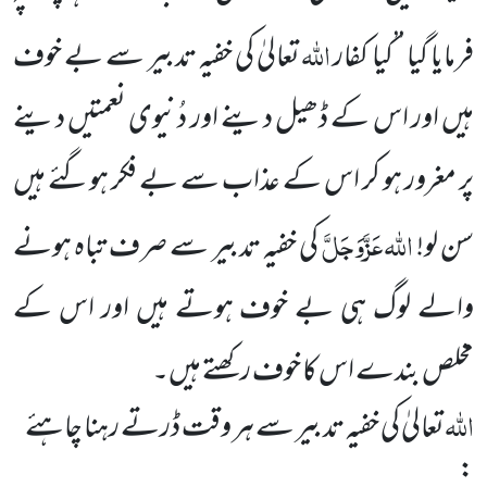
اللہ
فرمایا گیا ’’کیا کفار
تعالیٰ کی خفیہ تدبیر سے بے خوف
ہیں اور اس کے ڈھیل دینے اور دُنیوی
نعمتیں دینے
پر مغرور ہو کر اس کے عذاب سے بے فکر ہوگئے ہیں
اللہ
عَزَّوَجَلَّ
سن لو!
کی خفیہ تدبیر سے صرف تباہ ہونے
والے
لوگ ہی بے خوف ہوتے ہیں اور اس کے
مخلص بندے اس کا خوف رکھتے ہیں۔
اللہ
تعالیٰ کی خفیہ تدبیر سے ہر وقت ڈرتے رہنا چاہئے
: