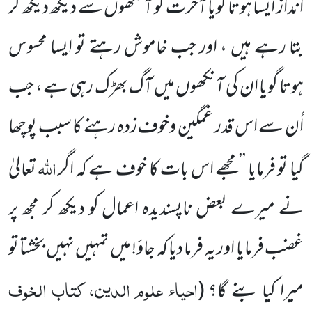
انداز ایسا ہوتا گویا آخرت کو آنکھوں
سے دیکھ دیکھ کر
بتا رہے ہیں ، اور جب خاموش رہتے تو ایسا محسوس
ہوتا گویا ان کی آنکھوں میں آگ بھڑک رہی ہے ، جب
اُن سے اس قدر غمگین وخوف زدہ رہنے کا سبب پوچھا
اللہ
گیا تو فرمایا ’’مجھے اس بات کا خوف ہے کہ اگر
تعالیٰ
نے میرے بعض ناپسندیدہ اعمال کو دیکھ کر مجھ پر
غضب فرمایا اور یہ فرما دیا کہ جاؤ! میں تمہیں نہیں بخشتا تو
احیاء علوم الدین، کتاب الخوف
میرا کیا بنے گا؟
(