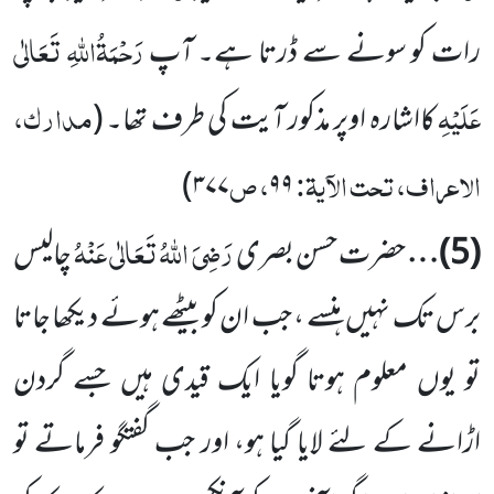
رَحْمَۃُاللہِ تَعَالٰی
رات کو سونے سے ڈرتا ہے۔ آپ
عَلَیْہِ
مدارک،
کااشارہ اوپر مذکور آیت کی طرف تھا۔
(
الاعراف، تحت الآیۃ:
، ص
)
۳۷۷
۹۹
رَضِیَ اللہُ تَعَالٰی عَنْہُ
(
5
)…
حضرت حسن بصری
چالیس
برس تک نہیں ہنسے ، جب ان کو بیٹھے ہوئے دیکھا جاتا
تو یوں معلوم
ہوتا گویا ایک قیدی ہیں جسے گردن
اڑانے کے لئے لایا گیا ہو، اور جب گفتگو فرماتے تو