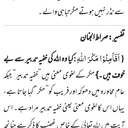
سے نڈر نہیں ہوتے مگر تباہی والے۔
تفسیر : ‎صراط الجنان
اَفَاَمِنُوْا مَكْرَ اللّٰهِ
{
:
اللہ
کیا وہ
کی خفیہ تدبیر سے
بے
خوف ہیں۔}
مکر کے لغوی معنی ہیں ’’خفیہ تدبیر‘‘
جبکہ
عام محاورہ
میں دھوکہ اور فریب کو’’ مکر‘‘ کہا جاتا ہے،
یہاں اس کا لغوی معنی یعنی خفیہ تدبیر مراد ہے۔ اس
اللہ
آیت میں
تعالیٰ کے خاص
غضب کا ذکر ہے چنانچہ