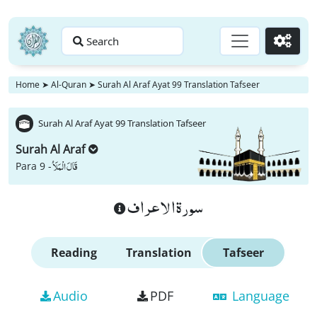
Search
Go
Home
➤
Al-Quran
➤
Surah Al Araf Ayat 99 Translation Tafseer
Surah Al Araf Ayat 99 Translation Tafseer
Surah Al Araf
قَالَ الْمَلَاُ
Para 9 -
سورة الاعراف
Reading
Translation
Tafseer
Audio
PDF
Language