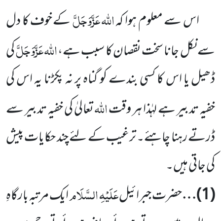
اللہ
عَزَّوَجَلَّ
اس سے معلوم ہوا کہ
کے خوف کا دل
اللہ
عَزَّوَجَلَّ
سے نکل جانا سخت نقصان کا سبب ہے،
کی
ڈھیل
یا اس کا کسی بندے کو گناہ پر نہ پکڑنا یہ اس کی
اللہ
خفیہ تدبیر ہے لہٰذا ہر وقت
تعالیٰ کی خفیہ تدبیر سے
ڈرتے رہنا چاہئے۔ ترغیب
کے لئے چند حکایات پیش
کی جاتی ہیں۔
عَلَیْہِ السَّلَام
(
1
)…
حضرت جبرائیل
ایک مرتبہ بارگاہِ