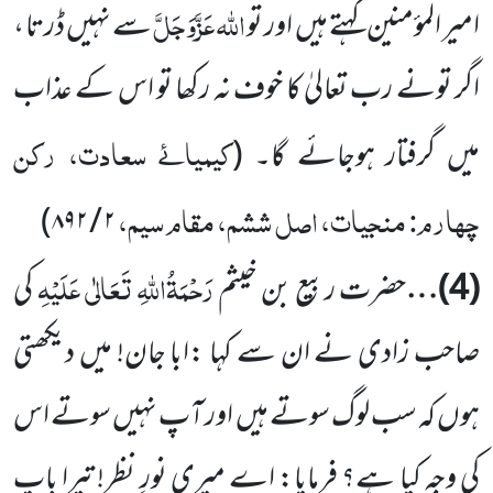
اللہ
عَزَّوَجَلَّ
امیر المؤمنین کہتے ہیں
اور تو
سے نہیں ڈرتا ،
اگر تونے رب تعالیٰ کا خوف نہ رکھا تو اس کے عذاب
کیمیائے سعادت، رکن
میں گرفتار ہوجائے گا۔
(
چہارم: منجیات، اصل ششم، مقام سیم،
)
۸۹۲
/
۲
رَحْمَۃُاللہِ تَعَالٰی عَلَیْہِ
(
4
)…
حضرت ربیع بن خیثم
کی
صاحب زادی نے ان سے کہا :ابا جان! میں دیکھتی
ہوں کہ سب لوگ سوتے ہیں اور آپ نہیں سوتے اس
کی وجہ کیا ہے؟ فرمایا: اے میری نورِ نظر! تیرا باپ