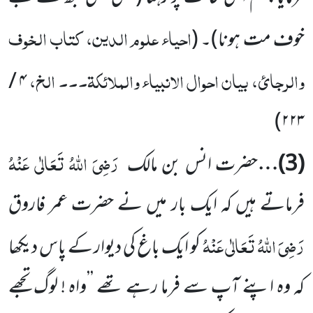
احیاء علوم الدین، کتاب الخوف
خوف مت ہونا)
۔
(
والرجائ، بیان احوال الانبیاء والملائکۃ۔۔۔ الخ،
/
۴
)
۲۲۳
رَضِیَ اللہُ تَعَالٰی عَنْہُ
(
3
)…
حضرت انس بن مالک
فرماتے ہیں کہ ایک بار میں نے حضرت عمر فاروق
رَضِیَ اللہُ تَعَالٰی عَنْہُ
کو
ایک باغ کی دیوار کے پاس دیکھا
کہ وہ اپنے آپ سے فرما رہے تھے ’’واہ ! لوگ تجھے