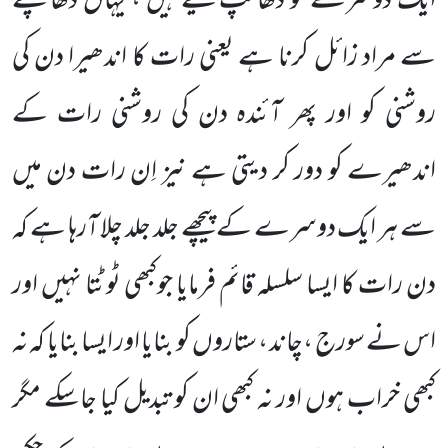
ایک دوسرے کو ڈھانپ لیتے ہیں ، یہاں ڈھانپنے
سے مراد زائل کرنا ہے یعنی رات کا اندھیرا دن کی
روشنی کو اور پھر آئندہ دن کی روشنی رات کے
اندھیرے کو دور کر دیتی ہے نیز اِن رات دن میں
سے ہر ایک دوسرے کے پیچھے جلد جلد چلا آرہا ہے کہ
دن رات کا ایسا سلسلہ قائم فرمایا جوکبھی ٹوٹتا نہیں اور
اس نے سورج ،چاند ، ستاروں کو بنایا اور ایسا بنایا کہ نہ
کبھی خراب ہوں اور نہ کبھی ان کو تبدیل کیا جاسکے مگر