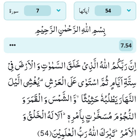
اٰياتها
سورۃ
7
54
بِسْمِ اللّٰهِ الرَّحْمٰنِ الرَّحِیْمِ
7.54
اِنَّ رَبَّكُمُ اللّٰهُ الَّذِیْ خَلَقَ السَّمٰوٰتِ وَ الْاَرْضَ فِیْ
سِتَّةِ اَیَّامٍ ثُمَّ اسْتَوٰى عَلَى الْعَرْشِ۫-یُغْشِی الَّیْلَ
النَّهَارَ یَطْلُبُهٗ حَثِیْثًاۙ-وَّ الشَّمْسَ وَ الْقَمَرَ وَ
النُّجُوْمَ مُسَخَّرٰتٍۭ بِاَمْرِهٖؕ-اَلَا لَهُ الْخَلْقُ وَ
الْاَمْرُؕ-تَبٰرَكَ اللّٰهُ رَبُّ الْعٰلَمِیْنَ(54)