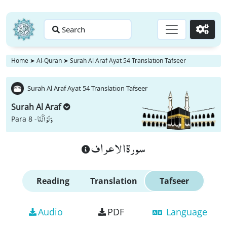
Search
Go
Home
➤
Al-Quran
➤
Surah Al Araf Ayat 54 Translation Tafseer
Surah Al Araf Ayat 54 Translation Tafseer
Surah Al Araf
وَ لَوْ اَنَّنَا
Para 8 -
سورة الاعراف
Reading
Translation
Tafseer
Audio
PDF
Language