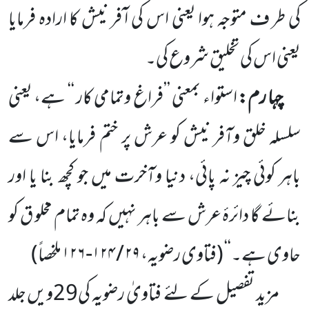
کی طر ف متوجہ ہوا یعنی اس کی ا ٓفر نیش کا ارادہ فرمایا
یعنی اس کی تخلیق شروع کی۔
چہا رم:
استواء بمعنی ’’فراغ وتمامی کار ‘‘ ہے، یعنی
سلسلہ خلق وآفر نیش کو عرش پر ختم فرمایا، اس سے
باہر کوئی چیز نہ پائی، دنیا وآخرت میں جو کچھ بنا یا اور
بنائے گا دائرۂ عرش سے باہر نہیں کہ وہ تمام مخلو ق کو
حاوی ہے۔‘‘
(
فتاوی رضویہ،
۲۹
/
۱۲۴
-
۱۲۶
ملخصاً
)
مزید تفصیل کے لئے فتاویٰ رضویہ کی
29
ویں جلد