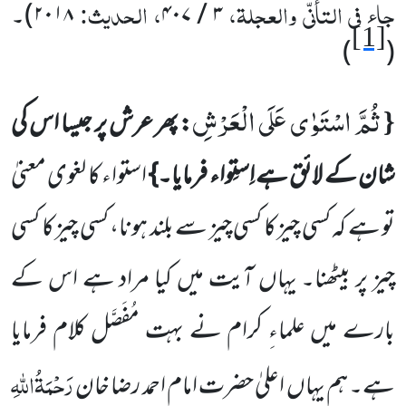
جاء فی التأنّی والعجلۃ،
، الحدیث:
۳
/
۴۰۷
۲۰۱۸
)
۔
[1]
)
(
ثُمَّ اسْتَوٰى عَلَى الْعَرْشِ
{
: پھر عرش پر جیسا اس کی
شان کے لائق ہے اِستِواء فرمایا۔}
استواء کا لغوی معنیٰ
تو ہے کہ کسی چیز کا کسی چیز سے بلند ہونا، کسی چیز کا کسی
چیز پر بیٹھنا۔ یہاں آیت میں کیا مراد ہے اس کے
بارے میں علماءِ کرام نے بہت مُفَصَّل کلام فرمایا
رَحْمَۃُاللہِ
ہے۔ ہم یہاں اعلیٰ حضرت امام احمد رضا خان