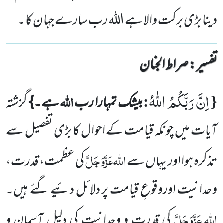
دینا بڑی برکت والا ہے اللہ رب سارے جہان کا ۔
تفسیر : ‎صراط الجنان
اِنَّ رَبَّكُمُ اللّٰهُ
{
:
اللہ
بیشک تمہارا رب
ہے۔}
گزشتہ
آیات میں چونکہ قیامت کے احوال کا بڑی تفصیل سے
اللہ
عَزَّوَجَلَّ
تذکرہ ہوا اور یہاں سے
کی عظمت، قدرت،
وحدانیت اوروقوعِ قیامت پر دلائل دئیے گئے ہیں۔
اللہ
عَزَّوَجَلَّ
کی قدرت و وحدانیت کی دلیل آسمان و