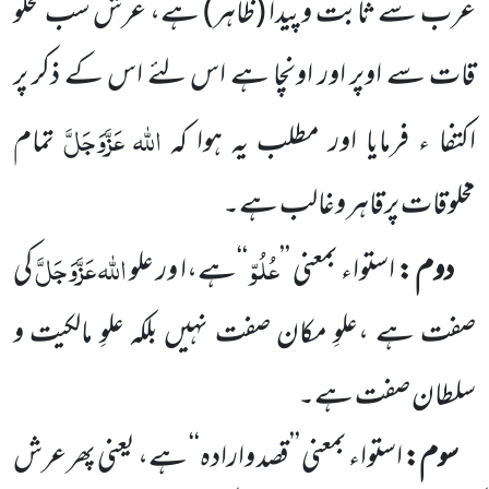
عرب سے ثابت وپیدا
(ظاہر)
ہے، عرش سب مخلو
قات سے اوپر اور اونچا ہے اس لئے اس کے ذکر پر
اللہ
عَزَّوَجَلَّ
اکتفا ء فرمایا اور مطلب یہ ہوا کہ
تمام
مخلوقات پرقاہر وغالب ہے۔
عُلُوّ
اللہ
عَزَّوَجَلَّ
دوم :
استواء بمعنی ’’
‘‘ہے،ا ور علو
کی
صفت ہے ،علوِ مکان صفت نہیں بلکہ علوِ مالکیت و
سلطان صفت ہے۔
سوم:
استواء بمعنی ’’قصد وارادہ‘‘ ہے، یعنی پھر عرش