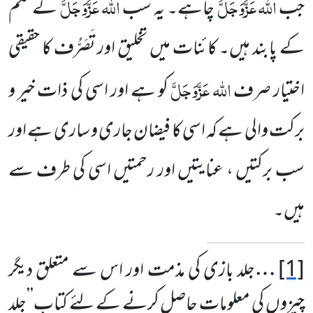
اللہ
عَزَّوَجَلَّ
اللہ
عَزَّوَجَلَّ
جب
چاہے۔ یہ سب
کے حکم
کے پابند ہیں۔ کائنات میں تخلیق اور تَصَرُّف کا
حقیقی
اللہ عَزَّوَجَلَّ
اختیار صرف
کو ہے اور اسی کی ذات خیر و
برکت والی ہے کہ اسی کا فیضان جاری و ساری ہے اور
سب برکتیں ،
عنایتیں اور رحمتیں اسی کی طرف سے
ہیں۔
[1]
…
جلد بازی کی مذمت اور اس سے متعلق دیگر
چیزوں کی معلومات حاصل کرنے کے لئے کتاب’’جلد