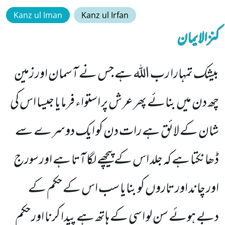
Kanz ul Iman
Kanz ul Irfan
کنزالایمان
بیشک تمہارا رب اللہ ہے جس نے آسمان اور زمین
چھ دن میں بنائے پھر عرش پر استواء فرمایا جیسا اس کی
شان کے لائق ہے رات دن کو ایک دوسرے سے
ڈھانکتا ہے کہ جلد اس کے پیچھے لگا آتا ہے اور سورج
اور چاند اور تاروں کو بنایا سب اس کے حکم کے
دبے ہوئے سن لو اسی کے ہاتھ ہے پیدا کرنا اور حکم