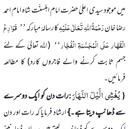
میں موجود سیدی اعلیٰ حضرت امام اہلسنّت شاہ امام احمد
رَحْمَۃُاللہِ تَعَالٰی عَلَیْہِ
قَوَارِعُ
رضا خان
کا رسالۂ مبارکہ
’’
الْقَھَّار عَلَی الْمُجَسَّمَۃِ الْفُجَّار
اللہ
(
تعالیٰ کے لئے
‘‘
جسم ثابت کرنے والے فاجروں کارد)
کا مطالعہ
فرمائیں۔
یُغْشِی الَّیْلَ النَّهَارَ
:
{
رات دن کو ایک دوسرے
سے ڈھانپ دیتا ہے۔}
ارشاد فرمایا کہ رات اور دن