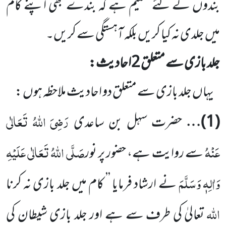
بندوں کے لئے تعلیم ہے کہ بندے بھی اپنے کام
میں جلدی نہ کیا کریں بلکہ آہستگی سے کریں۔
جلد بازی سے متعلق
2
احادیث:
یہاں جلد بازی سے متعلق دو احادیث ملاحظہ ہوں :
رَضِیَ اللہُ تَعَالٰی
(
1
)…
حضرت سہل بن ساعدی
عَنْہُ
صَلَّی اللہُ تَعَالٰی عَلَیْہِ
سے روایت ہے، حضور پر نور
وَاٰلِہٖ وَسَلَّمَ
نے ارشاد فرمایا ’’ کام میں جلد بازی نہ کرنا
اللہ
تعالیٰ کی طرف سے ہے اور جلد بازی شیطان کی