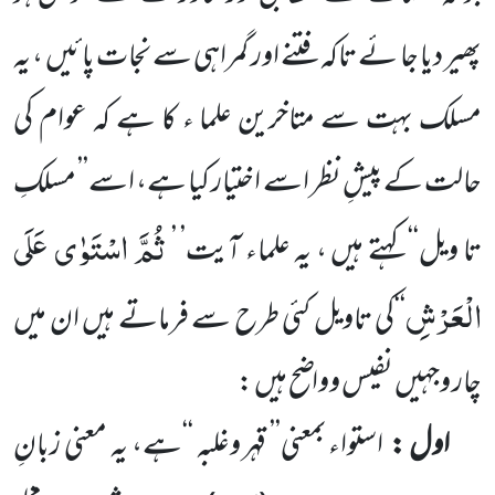
پھیر دیا جا ئے تاکہ فتنے اور گمراہی سے نجات پائیں ، یہ
مسلک بہت سے متاخرین علما ء کا ہے کہ
عوام کی
حالت کے پیشِ نظر اسے اختیار کیا ہے، اسے’’ مسلکِ
ثُمَّ اسْتَوٰى عَلَى
تا ویل‘‘ کہتے ہیں ، یہ علماء آیت’ ’
الْعَرْشِ
‘‘
کی تاویل کئی طرح سے فرماتے ہیں ان میں
چار وجہیں نفیس وواضح ہیں :
اول :
استواء بمعنی’’ قہر وغلبہ ‘‘ہے، یہ معنی زبانِ