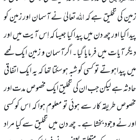
اللہ
زمین کی تخلیق ہے کہ
تعالیٰ نے آسمان اور زمین کو
پیدا کیا اور چھ دن میں پیدا کیا جیسا کہ اِس آیت میں اور
دیگر آیات میں فرمایا گیا۔ اگرآسمان و زمین ایک لمحے
میں پیداہوتے تو کسی کو شبہ ہوسکتا تھا کہ یہ ایک اتفاقی
حادثہ ہے لیکن جب ان کی تخلیق ایک مخصوص مدت اور
مخصوص طریقہ کار سے ہوئی تو معلوم ہوا کہ اس کو کسی
اور نے وجود بخشا
ہے۔ چھ دن میں تخلیق سے کیا مراد