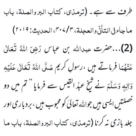
ترمذی، کتاب البر والصلۃ، باب
طرف سے ہے۔
(
ما جاء فی التأنّی والعجلۃ،
، الحدیث:
)
۲۰۱۹
۴۰۷
/
۳
عبداللہ
رَضِیَ اللہُ تَعَالٰی
(
2
)…
حضرت
بن عباس
عَنْہُمَا
صَلَّی اللہُ تَعَالٰی عَلَیْہِ
فرماتے ہیں ،رسولِ کریم
وَاٰلِہٖ وَسَلَّمَ
نے شیخ عبدُ القیس سے فرمایا ’’ تم میں دو
اللہ
خصلتیں ایسی ہیں جو
تعالیٰ کو محبوب ہیں ،بردباری اور
ترمذی، کتاب البر والصلۃ، باب ما
جلد بازی نہ کرنا
(