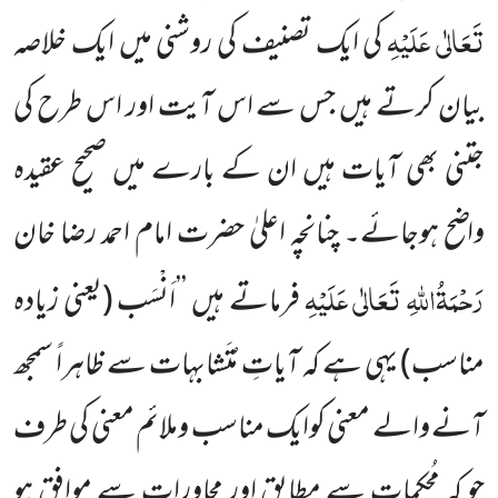
تَعَالٰی عَلَیْہِ
کی ایک تصنیف کی روشنی میں ایک خلاصہ
بیان کرتے ہیں جس سے اس آیت اور اس طرح کی
جتنی بھی آیات ہیں ان کے بارے میں صحیح عقیدہ
واضح ہوجائے۔ چنانچہ اعلیٰ حضرت امام احمد رضا خان
رَحْمَۃُاللہِ تَعَالٰی عَلَیْہِ
فرماتے ہیں ’’اَنْسَب
(یعنی زیادہ
مناسب)
یہی ہے کہ آیاتِ مُتَشابہات سے ظاہراً سمجھ
آنے والے معنی کوایک مناسب وملائم معنی کی طرف
جو کہ مُحکمات سے مطابق اور محاورات سے موافق ہو