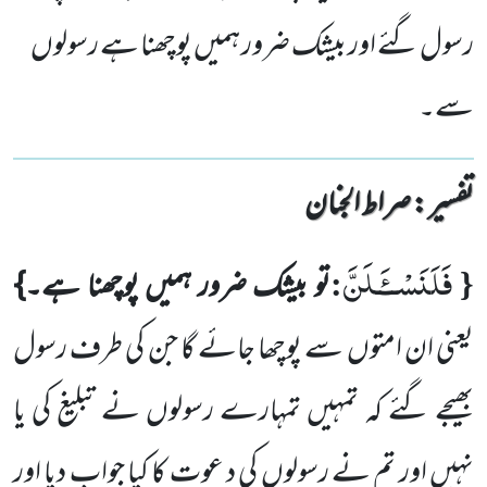
رسول گئے اور بیشک ضرور ہمیں پوچھنا ہے رسولوں
سے۔
تفسیر : ‎صراط الجنان
فَلَنَسْــٴَـلَنَّ
:
{
تو بیشک ضرور ہمیں پوچھنا ہے۔}
یعنی ان امتوں سے پوچھا جائے گا جن کی طرف رسول
بھیجے گئے کہ تمہیں
تمہارے رسولوں نے تبلیغ کی یا
نہیں اور تم نے رسولوں کی د عوت کا کیا جواب دیا اور