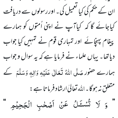
ان کے حکم کی کیا تعمیل کی۔ اور رسولوں سے
دریافت
کیاجائے گا کہ
کیاآپ نے اپنی اُمتوں کو ہمارے
پیغام پہنچائے
اور تمہاری قوم نے تمہیں کیا جواب
دیاتھا۔ یہاں
علماء نے فرمایا ہے کہ یہ سوال و جواب
صَلَّی اللہُ تَعَالٰی عَلَیْہِ وَاٰلِہٖ وَسَلَّمَ
ہمارے حضور
کے
اللہ
متعلق نہ ہوگا۔
تعالیٰ ارشاد فرماتا ہے:
وَ لَا تُسْــٴَـلُ عَنْ اَصْحٰبِ الْجَحِیْمِ
‘‘
’’