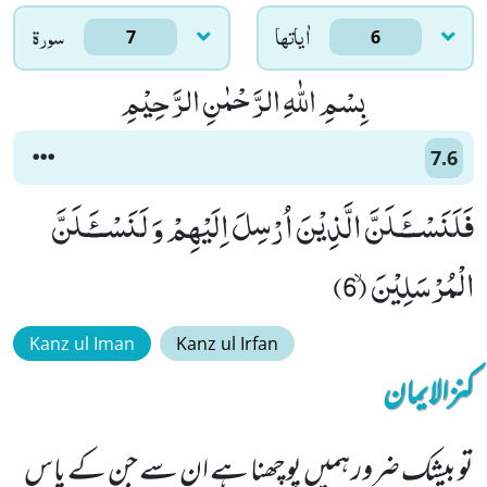
اٰياتها
سورۃ
7
6
بِسْمِ اللّٰهِ الرَّحْمٰنِ الرَّحِیْمِ
7.6
فَلَنَسْــٴَـلَنَّ الَّذِیْنَ اُرْسِلَ اِلَیْهِمْ وَ لَنَسْــٴَـلَنَّ
الْمُرْسَلِیْنَۙ (6)
Kanz ul Iman
Kanz ul Irfan
کنزالایمان
تو بیشک ضرور ہمیں پوچھنا ہے ان سے جن کے پاس