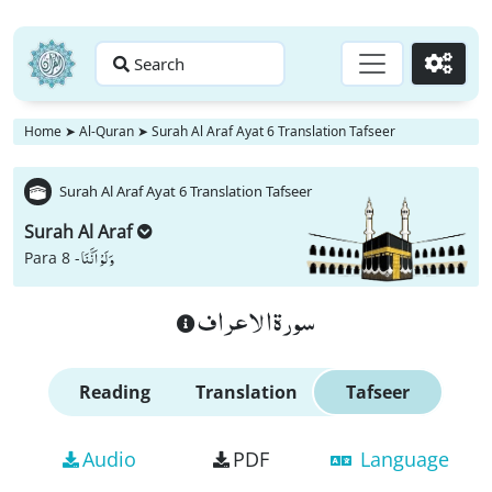
Search
Go
Home
➤
Al-Quran
➤
Surah Al Araf Ayat 6 Translation Tafseer
Surah Al Araf Ayat 6 Translation Tafseer
Surah Al Araf
وَ لَوْ اَنَّنَا
Para 8 -
سورة الاعراف
Reading
Translation
Tafseer
Audio
PDF
Language