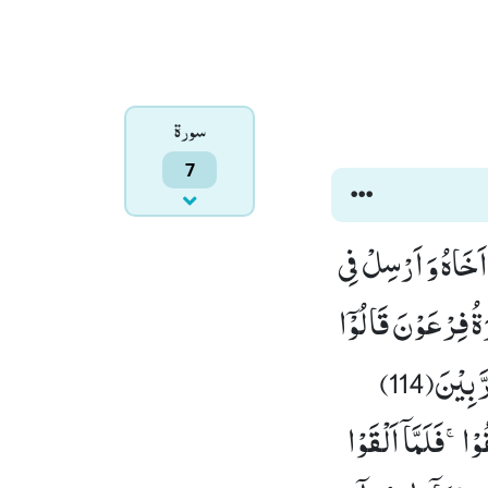
سورۃ
7
َاْمُرُوْنَ(110) قَالُوْۤا اَرْجِهْ وَ اَخَاهُ وَ اَرْسِلْ فِی
ٍ عَلِیْمٍ(112) وَ جَآءَ السَّحَرَةُ فِرْعَوْنَ قَالُوْۤا
اِنَّ لَنَا لَاَجْرًا اِنْ كُنَّا نَحْنُ الْغٰلِبِیْنَ(113) قَالَ نَعَمْ وَ اِنَّكُمْ لَمِنَ الْمُقَرَّبِیْنَ(114)
َّاۤ اَنْ نَّكُوْنَ نَحْنُ الْمُلْقِیْنَ(115) قَالَ اَلْقُوْاۚ-فَلَمَّاۤ اَلْقَوْا