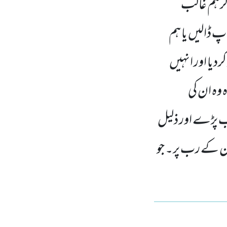
ر ہم غالب
 ڈالیں یا ہم
دیا اور انہیں
ہ وہ ان کی
لوب پڑے اور ذلیل
ان کے رب پر۔ جو