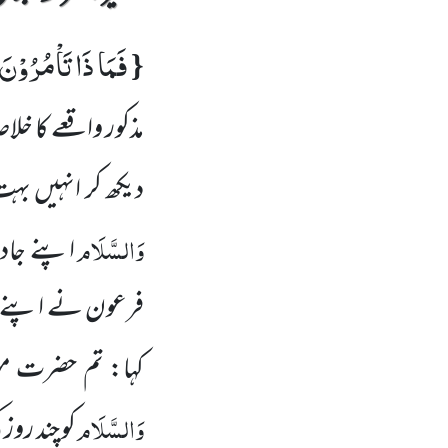
فَمَا ذَا تَاْمُرُوْنَ
{
مذکور واقعے کا خلا
دیکھ کر انہیں بہت
وَالسَّلَام
اپنے جادو 
فرعون نے اپنے د
کہا: تم حضرت مو
وَالسَّلَام
کو چند روز