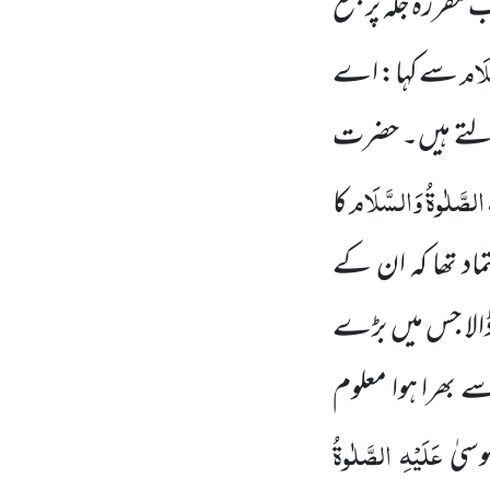
 مقررہ جگہ پر جمع
َلَام
سے کہا: اے
 ڈالتے ہیں۔ حضرت
ِ الصَّلٰوۃُ وَالسَّلَام
کا
ماد
تھا کہ ان کے
ڈالا جس میں بڑے
 بھرا ہوا معلوم
عَلَیْہِ الصَّلٰوۃُ
وسیٰ