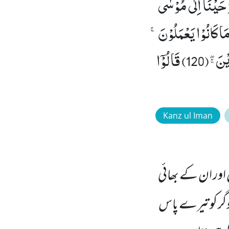
سِ وَ اسْتَرْهَبُوْهُمْ وَ جَآءُوْ بِسِحْرٍ عَظِیْمٍ(116) وَ اَوْحَیْنَاۤ اِلٰى مُوْسٰۤى
وَقَعَ الْحَقُّ وَ بَطَلَ مَا كَانُوْا یَعْمَلُوْنَۚ
(118) فَغُلِبُوْا هُنَالِكَ وَ انْقَلَبُوْا صٰغِرِیْنَۚ (119) وَ اُلْقِیَ السَّحَرَةُ سٰجِدِیْنَﭕ(120) قَالُوْۤا
Kanz ul Iman
 اور ان کے بھائی
وگر کو تیرے پاس