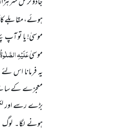
جادوگر کل ستر ہزار
ہوئے، مقابلے کا 
موسیٰ!
یا تو آپ پہ
عَلَیْہِ الصَّلٰوۃ
موسیٰ
یہ فرمانا اس لئے ت
معجزے کے سامنے س
بڑے رسے اور لکڑی
ہونے لگا۔ لوگ 