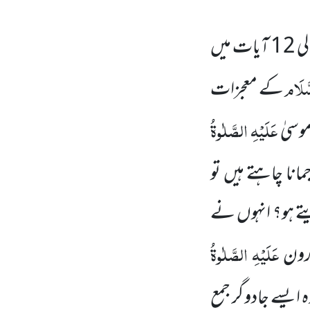
لی
12
آیات میں
َّلَام
کے معجزات
عَلَیْہِ الصَّلٰوۃُ
وسیٰ
مانا چاہتے ہیں تو
ے ہو؟ انہوں نے
عَلَیْہِ الصَّلٰوۃُ
ارون
 ایسے جادو گر جمع