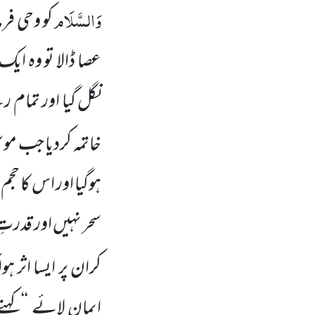
وَالسَّلَام
کو وحی فر
عصا ڈالا تو وہ ای
نگل گیا اور تمام ر
خاتمہ کردیا جب موس
ہوگیا اور اس کا حج
سحر نہیں اور قدرتِ
کران پر ایسا اثر ہوا
ایمان لائے
‘‘ کہ