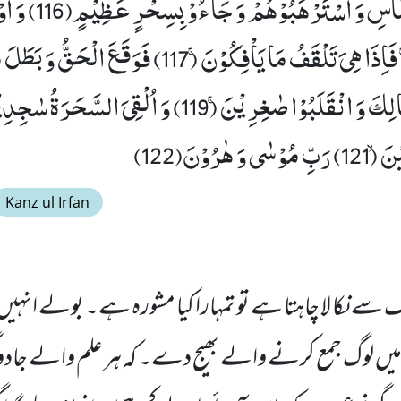
سَحَرُوْۤا اَعْیُنَ النَّا
اَنْ اَلْقِ عَصَاكَۚ-فَاِذَا هِیَ تَلْقَفُ مَا یَاْفِكُوْنَۚ (117) فَ
هٰرُوْنَ(122)
Kanz ul Irfan
سے نکا لا چاہتا ہے تو تمہارا کیا مشورہ ہے۔ بولے انہیں
ں میں لوگ جمع کرنے والے بھیج دے۔ کہ ہر علم والے جاد