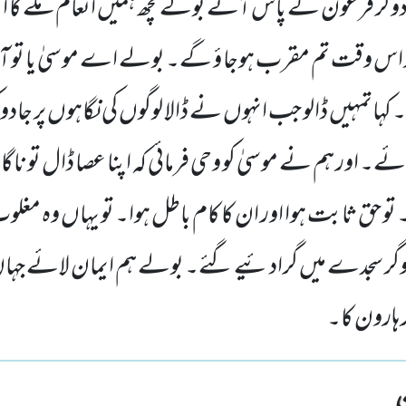
وگر فرعون کے پاس آئے بولے کچھ ہمیں انعام ملے گا اگ
ر اس وقت تم مقرب ہوجا ؤ گے۔ بولے اے موسیٰ یا تو آپ
اتمہیں ڈالو جب انہوں نے ڈالا لوگوں کی نگاہوں پر جادو کر
لائے۔ اور ہم نے موسیٰ کو وحی فرمائی کہ اپنا عصا ڈال تو ناگا
گا۔ تو حق ثابت ہوا اور ان کا کام باطل ہوا۔ تو یہاں وہ مغ
ادوگر سجدے میں گرادئیے گئے۔ بولے ہم ایمان لائے جہ
ہارون کا۔