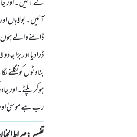
لے آئیں۔ اور جاد
آئیں۔ بولا ہاں او
ڈالنے والے ہوں۔ کہ
ڈرادیا اور بڑا جادو 
بناوٹوں کو نگلنے ل
ہوکر پلٹے۔ اور ج
رب ہے موسیٰ اور 
تفسیر : ‎صراط الجنان