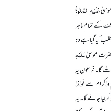
عَلَیْہِ الصَّلٰوۃُ
موسیٰ
کت کے تمام ماہر
طلب کیا گیا ہے وہ
عَلَیْہِ
حضرت موسیٰ
 ملے گا۔ فرعون یہ
 واکرام سے نوازا
 لیا جائے گا۔ یہ