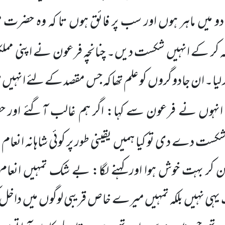
دو میں ماہر ہوں اور سب پر فائق ہوں تا کہ وہ حضرت 
 کر کے انہیں شکست دیں۔ چنانچہ فرعون نے اپنی ممل
ر لیا۔ ان جادو گروں کو علم تھا کہ جس مقصد کے لئے انہیں 
چہ انہوں نے فرعون سے کہا: اگر ہم غالب آگئے اور 
شکست دے دی تو کیا ہمیں یقینی طور پر کوئی شاہانہ انعام
سن کر بہت خوش ہوا اور کہنے لگا: بے شک تمہیں انعام
ہی نہیں بلکہ تمہیں میرے خاص قریبی لوگوں میں داخل کر