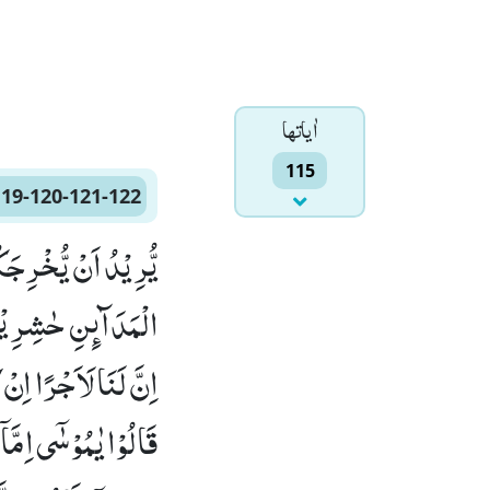
اٰياتها
115
119-120-121-122