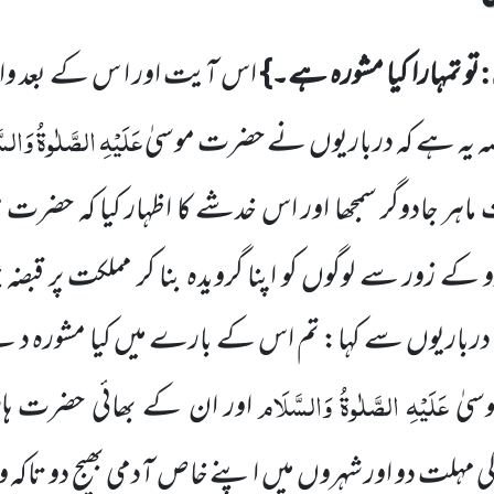
:
تو تمہارا کیا مشورہ ہے۔}
اس آیت اور ا س کے بعد وا
عَلَیْہِ الصَّلٰوۃُ وَالس
صہ یہ ہے
کہ درباریوں نے حضرت موسیٰ
 ماہر جادوگر سمجھا اور اس خدشے کا اظہار
کیا کہ حضرت م
کے زور سے لوگوں کو اپنا گرویدہ بنا کر مملکت پر قبضہ ج
رباریوں سے کہا: تم اس کے بارے میں کیا مشورہ دیت
عَلَیْہِ الصَّلٰوۃُ وَالسَّلَام
سیٰ
اور ان کے بھائی حضرت ہ
 کی مہلت دو اور شہروں میں اپنے خاص آدمی بھیج دو تاکہ وہ