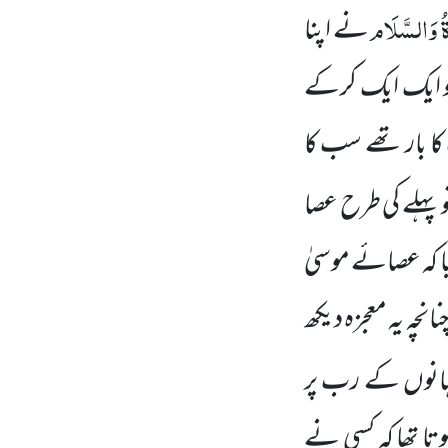
ۃُ وَالسَّلَام
نے اپنا
 کو ایک ایک کرکے
کا بار تھے سب کا
تو پہلے کی طرح عصا
لیا کہ عصائے موسیٰ
انچہ یہ معجزہ دیکھ
جہانوں کے رب پر
تا تھا کہ کسی نے