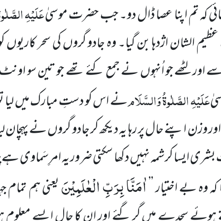
عَلَیْہِ الصَّلٰو
مائی کہ تم اپنا عصا ڈال دو۔ جب حضرت موسیٰ
ک عظیم الشان اژدہا بن گیا۔ وہ جادو گروں کی سحر کاریوں
سے اور لٹھے
جو اُنہوں نے جمع کئے تھے جو تین سو اونٹ 
عَلَیْہِ الصَّلٰوۃُ وَالسَّلَام
یٰ
نے اس کو دستِ مبارک
میں لیا 
م اور وزن اپنے حال پر رہا یہ دیکھ کر جادو گروں نے پہچان 
 بشری ایسا کرشمہ نہیں دکھا سکتی ضرور یہ امرِسَماوی ہے چن
اٰمَنَّا بِرَبِّ الْعٰلَمِیْنَ
 کہ وہ بے اختیار ’’
یعنی ہم تمام 
تے ہوئے سجدے میں گر گئے اور ان کا حال ایسے معلوم ہو