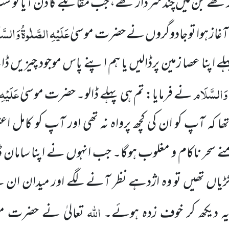
 تھے جن میں چند سردار تھے، جب مقابلے کا دن آیا تو سب
عَلَیْہِ الصَّلٰوۃُ وَالسّ
آغاز ہوا توجادوگروں نے حضرت موسیٰ
لے اپنا عصا زمین پرڈالیں یا ہم اپنے پاس موجود چیزیں
ُ وَالسَّلَام
عَلَیْہ
نے فرمایا:
تم ہی پہلے ڈالو۔ حضرت موسیٰ
ھا کہ آپ کو ان کی کچھ پرواہ نہ تھی اور آپ کو کامل اعت
حر ناکام و مغلوب ہوگا۔ جب انہوں نے اپنا سامان 
اں تھیں تو وہ اژدہے نظر آنے لگے اور میدان ان سے
اللہ
یہ دیکھ کر خوف زدہ ہوئے۔
تعالیٰ نے حضرت م