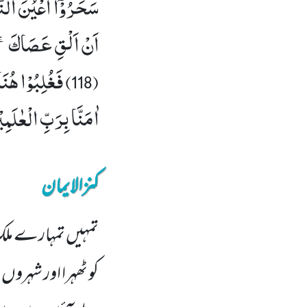
اٰمَنَّا بِرَبِّ الْعٰلَمِیْنَۙ (121) رَبِّ مُوْسٰى وَ 
کنزالایمان
تمہیں تمہارے ملک 
کو ٹھہرا اور شہرو