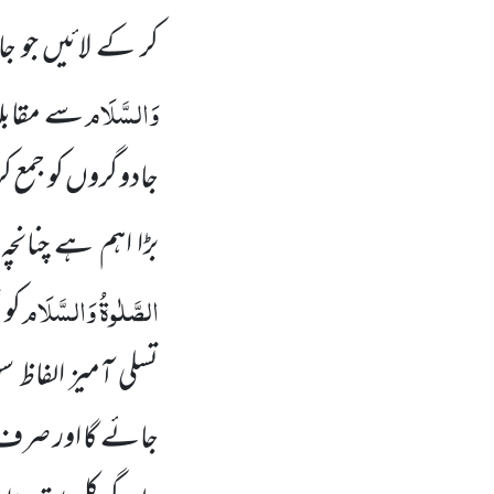
کر کے لائیں جو جا
وَالسَّلَام
سے مقابلہ
جادو گروں کو جمع ک
بڑا اہم ہے چنان
الصَّلٰوۃُ وَالسَّلَام
کو 
تسلی آمیز الفاظ 
جائے گا اور صرف ی