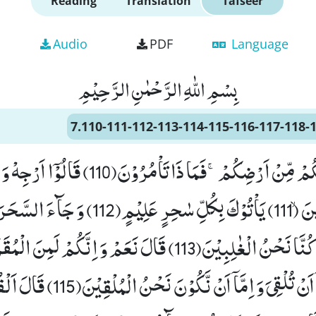
Reading
Translation
Tafseer
Audio
PDF
Language
بِسْمِ اللّٰهِ الرَّحْمٰنِ الرَّحِیْمِ
7.110-111-112-113-114-115-116-117-118-
یُّرِیْدُ اَنْ یُّخْرِجَكُمْ مِّنْ اَرْضِكُمْۚ-فَمَا ذَا ت
الْمَدَآىٕنِ حٰشِرِیْنَۙ (111) یَاْتُوْكَ بِكُلِّ سٰحِر
قَالُوْا یٰمُوْسٰۤى اِمَّاۤ اَنْ تُلْقِیَ وَ اِم