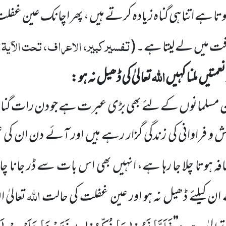
وتا ہے اتنا ہی گناہ زیادہ کرتے ہیں ، پھر اچانک عین غف
تفسیر کبیر، الاعراف، تحت الآیۃ:
 گرفت میں لے لیتا ہے۔
(
اللہ
عمتیں ملنا کہیں
تعالیٰ کی ڈھیل نہ ہو :
 مسلمانوں کے لئے بھی بڑی عبرت ہے جو دن رات گن
 و فراوانی کی زندگی گزار رہے ہیں اور آئے دن ان ک
ہ ہوتا چلا جا رہا ہے، انہیں بھی اس بات سے ڈر جانا چاہ
اللہ
ان کیلئے ڈھیل نہ ہو اور عین غفلت کی حالت
تعالیٰ 