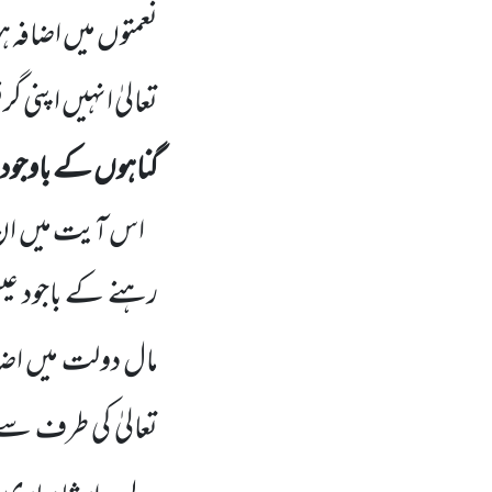
نعمتوں میں اضافہ ہ
تعالیٰ انہیں اپنی
گناہوں کے باوجود ن
اس آیت میں ان
رہنے کے باجود عیش
مال دولت میں اضاف
تعالیٰ کی طرف سے 