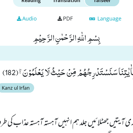
Reading
Translation
Tafseer
Audio
PDF
Language
بِسْمِ اللّٰهِ الرَّحْمٰنِ الرَّحِیْمِ
بِاٰیٰتِنَا سَنَسْتَدْرِجُهُمْ مِّنْ حَیْثُ لَا یَعْلَمُوْنَﭕ(182)
Kanz ul Irfan
ی آیتیں جھٹلائیں جلد ہم انہیں آہستہ آہستہ عذاب کی 