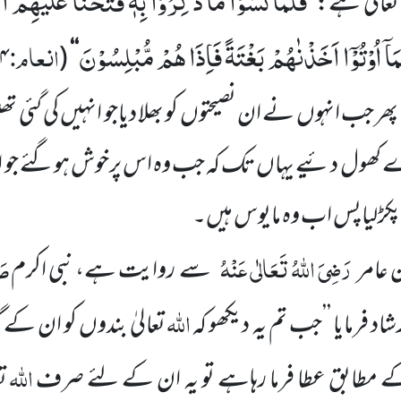
فَلَمَّا نَسُوْا مَا ذُكِّرُوْا بِهٖ فَتَحْنَا عَلَیْهِمْ 
عالیٰ ہے:
’’
مَاۤ اُوْتُوْۤا اَخَذْنٰهُمْ بَغْتَةً فَاِذَا هُمْ مُّبْلِسُوْنَ
انعام:
۴
(
‘‘
پھر جب انہوں نے ان نصیحتوں کو بھلا دیاجو انہیں کی گئی ت
 کھول دئیے یہاں تک کہ جب وہ اس پرخوش ہوگئے جو انہ
کڑلیاپس اب وہ مایوس ہیں۔
رَضِیَ اللہُ تَعَالٰی عَنْہُ
صَل
 عامر
سے
روایت ہے، نبی اکرم
اللہ
اد فرمایا
’’جب تم یہ دیکھو کہ
تعالیٰ بندوں کو ان کے 
اللہ
مطابق عطا فرما رہاہے تو یہ ان
کے لئے صرف
تع