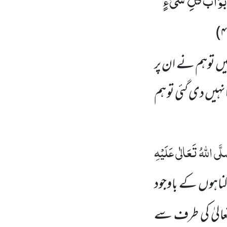
اَبْوَابَ كُلِّ شَیْءٍؕ-
)
۴
ھیں توہم نے ان پر
یں دی گئی تو ہم
َّی اللہُ تَعَالٰی عَلَیْہِ
گناہوں کے باوجود
الیٰ کی طرف سے