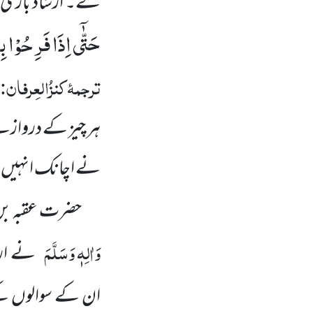
لے۔ ارشاد باری ت
حَتّٰۤى اِذَا فَرِحُوْا بِ
ترجمۂ کنزُالعِرفان:
ہر چیز کے دروازے
نے اچانک انہیں پ
حضرت عقبہ بن
وَاٰلِہٖ وَسَلَّمَ
نے ارش
ان کے سوالوں کے 