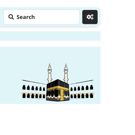
Search
Go