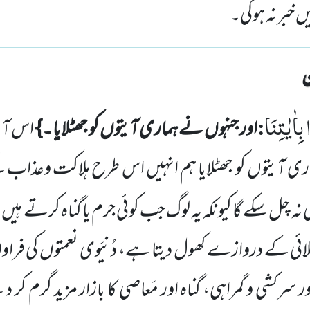
خبر نہ ہوگی۔
بِاٰیٰتِنَا
:
اور جنہوں نے ہماری آیتوں کو جھٹلایا۔}
اس آی
ماری آیتوں کو جھٹلایا ہم انہیں اس طرح ہلاکت وعذاب
 نہ چل سکے گا کیونکہ یہ لوگ جب کوئی جرم
یا گناہ کرتے ہیں ت
لائی کے دروازے کھول دیتا ہے، دُنیَوی نعمتوں کی فراوان
رکشی و گمراہی، گناہ اور مَعاصی کا بازار مزید گرم کر دیتے