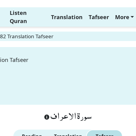
Listen
Translation
Tafseer
More
Quran
182 Translation Tafseer
tion Tafseer
سورة الاعراف