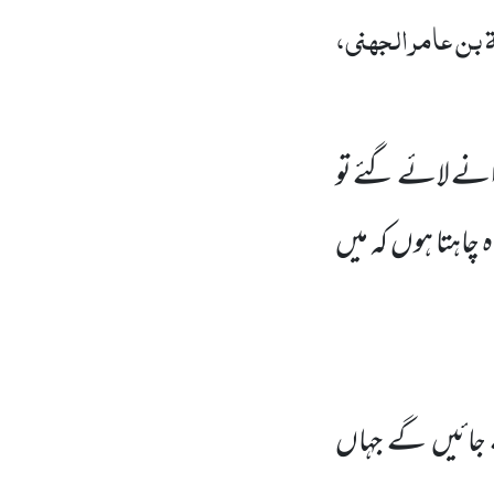
بن عامر الجہنی،
انے لائے گئے تو
چاہتا ہوں کہ
میں
ائیں گے جہاں