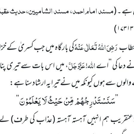
مسند امام احمد، مسند الشامیین، حدیث عقبۃ 
ل ہے ۔
(
)
۱۷۳۱۳
رَضِیَ اللہُ تَعَالٰی عَنْہُ
خطاب
کی بارگاہ میں جب کسریٰ کے خز
اللہ
عَزَّوَجَلَّ
نے
دعا کی ’’اے
!
، میں اس بات سے تیری پناہ 
الوں سے ہوں کیونکہ میں
نے
تیرا یہ ارشاد سنا ہے:
سَنَسْتَدْرِجُهُمْ مِّنْ حَیْثُ لَا یَعْلَمُوْنَ
‘‘
’’
عنقریب ہم انہیں آہستہ آہستہ
(عذاب کی طرف)
لے ج