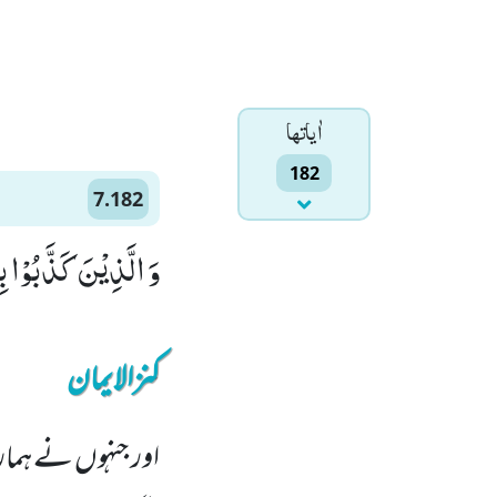
اٰياتها
182
7.182
وَ الَّذِیْنَ كَذَّبُوْا 
کنزالایمان
اور جنہوں نے ہمار