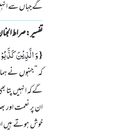
گے جہاں سے انہیں 
تفسیر : ‎صراط الجنان
وَ الَّذِیْنَ كَذَّبُوْا 
{
کہ ’’ جنہوں نے ہ
گے کہ انہیں پتا بھی
ان پر نعمت اور بھ
خوش ہوتے ہیں اور س