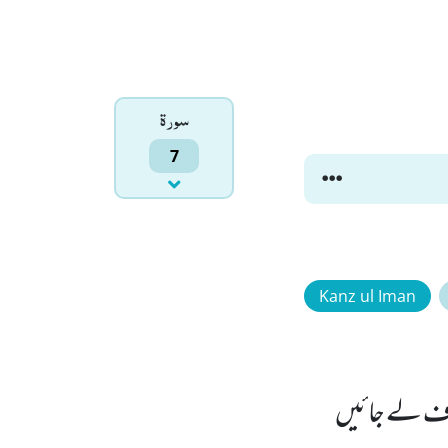
سورۃ
7
Kanz ul Iman
طرف لے جائیں