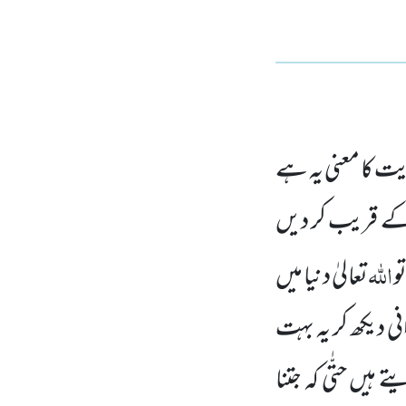
ت کا معنی یہ ہے
 کے قریب کر دیں
اللہ
و
تعالیٰ دنیا میں
ی دیکھ کر یہ بہت
 ہیں حتّٰی کہ جتنا