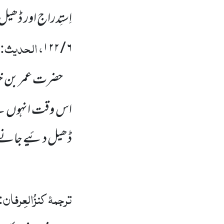
اِستِدراج اور ڈھی
، الحدیث:
۱۲۲
/
۶
حضرت عمر بن 
اس وقت انہوں 
ڈھیل دئیے جانے و
ترجمۂ کنزُالعِرفان: