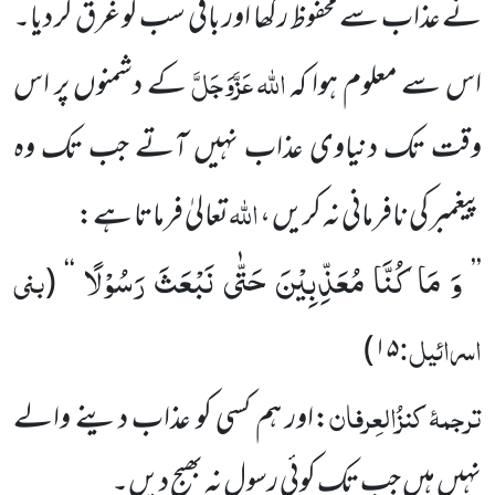
نے عذاب سے محفوظ رکھا اور باقی سب کو غرق کر دیا۔
اللہ
عَزَّوَجَلَّ
اس سے معلوم ہوا کہ
کے دشمنوں پر اس
وقت تک دنیاوی عذاب نہیں آتے جب تک وہ
اللہ
پیغمبر کی نافرمانی نہ کریں ،
تعالیٰ فرماتا ہے:
وَ مَا كُنَّا مُعَذِّبِیْنَ حَتّٰى نَبْعَثَ رَسُوْلًا
بنی
(
‘‘
’’
اسرائیل:
)
۱۵
ترجمۂ
کنزُالعِرفان
:اور ہم کسی کو عذاب دینے والے
نہیں ہیں جب تک کوئی رسول نہ بھیج دیں۔