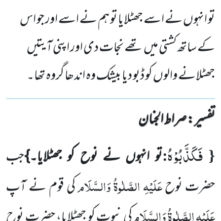
تو انہوں نے اسے جھٹلایا تو ہم نے اسے اور جو اس
کے ساتھ کشتی میں تھے نجات دی اور اپنی آیتیں
جھٹلانے والوں کو ڈبو دیا بیشک وہ اندھا گروہ تھا۔
تفسیر : ‎صراط الجنان
فَكَذَّبُوْهُ
:
{
تو انہوں نے نوح کو جھٹلایا۔}
جب
عَلَیْہِ الصَّلٰوۃُ وَالسَّلَام
حضرت نوح
کی قوم نے آپ
عَلَیْہِ الصَّلٰوۃُ وَالسَّلَام
کی نبوت کو جھٹلایا، حضرت نوح