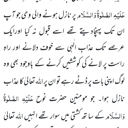
عَلَیْہِ الصَّلٰوۃُ وَالسَّلَام
پر نازل ہونے والی وحی جو آپ
ان تک پہنچادیتے تھے اسے قبول نہ کیا اورایک
عرصے تک عذابِ الٰہی سے خوف دلانے اور راہِ
راست پر لانے کی کوششیں کرنے کے باوجود بھی وہ
اللہ
لوگ اپنی بات پر ڈٹے رہے تو ان پر
تعالیٰ کا عذاب
عَلَیْہِ الصَّلٰوۃُ
نازل ہوا۔ جو مومنین حضرت نوح
وَالسَّلَام
اللہ
کے سا تھ کشتی میں سوار تھے انہیں
تعالیٰ