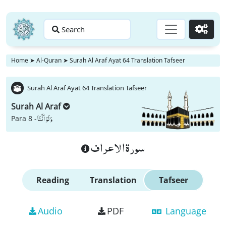
Search
Go
Home
➤
Al-Quran
➤
Surah Al Araf Ayat 64 Translation Tafseer
Surah Al Araf Ayat 64 Translation Tafseer
Surah Al Araf
وَ لَوْ اَنَّنَا
Para 8 -
سورة الاعراف
Reading
Translation
Tafseer
Audio
PDF
Language