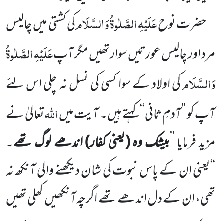
عَلَیْہِ الصَّلٰوۃُ وَالسَّلَام
حضرت نوح
کی کشتی میں چالیس
عَلَیْہِ الصَّلٰوۃُ
مرد اور چالیس عورتیں سوار تھیں مگر آپ
وَالسَّلَام
کی اولاد کے سوا کسی کی نسل نہ چلی اس لئے
اللہ
آپ کو ’’آدمِ ثانی‘‘ کہتے ہیں۔ آیت میں
تعالیٰ نے
مزید فرمایا ’’
بیشک وہ
(یعنی کفار)
اندھے لوگ تھے
۔
‘‘یعنی ان کے پاس نبوت کی شان دیکھنے والی آنکھ نہ
تھی، ان کے دل اندھے تھے اگرچہ
آنکھیں کھلی تھیں