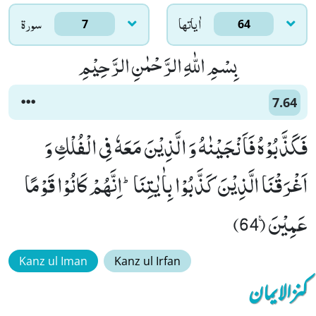
اٰياتها
سورۃ
7
64
بِسْمِ اللّٰهِ الرَّحْمٰنِ الرَّحِیْمِ
7.64
فَكَذَّبُوْهُ فَاَنْجَیْنٰهُ وَ الَّذِیْنَ مَعَهٗ فِی الْفُلْكِ وَ
اَغْرَقْنَا الَّذِیْنَ كَذَّبُوْا بِاٰیٰتِنَاؕ-اِنَّهُمْ كَانُوْا قَوْمًا
عَمِیْنَ۠ (64)
Kanz ul Iman
Kanz ul Irfan
کنزالایمان