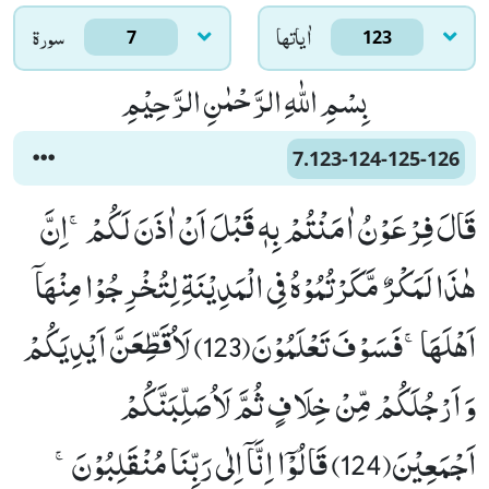
اٰياتها
سورۃ
7
123
بِسْمِ اللّٰهِ الرَّحْمٰنِ الرَّحِیْمِ
7.123-124-125-126
قَالَ فِرْعَوْنُ اٰمَنْتُمْ بِهٖ قَبْلَ اَنْ اٰذَنَ لَكُمْۚ-اِنَّ
هٰذَا لَمَكْرٌ مَّكَرْتُمُوْهُ فِی الْمَدِیْنَةِ لِتُخْرِجُوْا مِنْهَاۤ
اَهْلَهَاۚ-فَسَوْفَ تَعْلَمُوْنَ(123) لَاُقَطِّعَنَّ اَیْدِیَكُمْ
وَ اَرْجُلَكُمْ مِّنْ خِلَافٍ ثُمَّ لَاُصَلِّبَنَّكُمْ
اَجْمَعِیْنَ(124) قَالُوْۤا اِنَّاۤ اِلٰى رَبِّنَا مُنْقَلِبُوْنَۚ