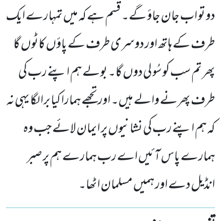
دو تو اب جان جاؤ گے۔ قسم ہے کہ میں تمہارے ایک
طرف کے ہاتھ اور دوسری طرف کے پاؤں کاٹوں گا
پھر تم سب کو سُو لی دوں گا۔ بولے ہم اپنے رب کی
طرف پھرنے والے ہیں۔ اور تجھے ہمارا کیا برا لگا یہی نہ
کہ ہم اپنے رب کی نشانیوں پر ایمان لائے جب وہ
ہمارے پاس آئیں اے رب ہمارے ہم پر صبر
انڈیل دے اور ہمیں مسلمان اٹھا۔