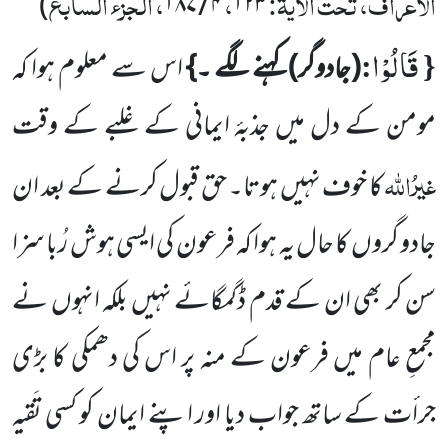
الاعراف، تحت الآیۃ:
،
، الجزء السابع
)
۱۸۷
/
۴
۱۲۳
قَالُوْا
:
{
(جادوگر)
کہنے لگے ۔}
اس سے معلوم ہوا کہ
مومن کے دل میں جذبۂ ایمانی کے غلبے کے وقت
غیرُاللہ
کا خوف
نہیں ہوتا۔ حق قبول کرنے کے بعد ان
جادو گروں کا حال یہ ہوا کہ فرعون کی ایسی ہوش رُبا سزا
سن کر بھی ان کے قدم ڈگمگائے نہیں بلکہ انہوں نے
مجمعِ عام میں فرعون کے منہ پر اس کی دھمکی کا بڑی
جرأت کے ساتھ جواب دیا اور اپنے ایمان کو کسی تَقیہ