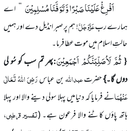
اَفْرِغْ عَلَیْنَا صَبْرًا وَّ تَوَفَّنَا مُسْلِمِیْنَ
‘‘ اے
عَزَّوَجَلَّ
ہمارے رب
! ہم پر صبر انڈیل دے اور ہمیں
حالتِ اسلام میں موت عطا فرما۔
ثُمَّ لَاُصَلِّبَنَّكُمْ اَجْمَعِیْنَ
:
{
پھر تم سب کو سُو لی
عبداللہ
رَضِیَ اللہُ تَعَالٰی
دوں گا۔}
حضرت
بن عباس
عَنْہُمَا
نے فرمایا کہ دنیامیں پہلا سولی دینے والا اور پہلا
تفسیر قرطبی،
ہاتھ پاؤں کاٹنے والا فرعون ہے۔
(