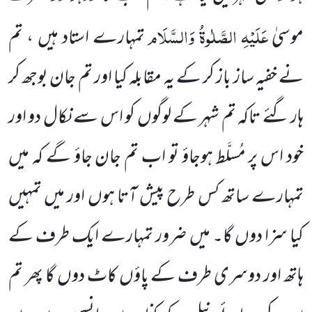
عَلَیْہِ
الصَّلٰوۃُ وَالسَّلَام
موسیٰ
تمہارے استاد ہیں ، تم
نے خفیہ ساز باز کر کے یہ مقابلہ کیا اور تم جان بوجھ کر
ہار گئے تاکہ تم شہر کے لوگوں کو اس سے نکال دو اور
خود اس پر مُسلَّط ہوجاؤ تو اب تم جان جاؤ گے کہ میں
تمہارے ساتھ کس طرح پیش آتا ہوں اور میں تمہیں
کیا سزا دوں گا۔ میں ضرور تمہارے ایک طرف کے
ہاتھ اور دوسری طرف کے پاؤں کاٹ دوں گا پھر تم