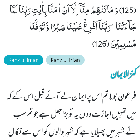
(125) وَ مَا تَنْقِمُ مِنَّاۤ اِلَّاۤ اَنْ اٰمَنَّا بِاٰیٰتِ رَبِّنَا لَمَّا
جَآءَتْنَاؕ-رَبَّنَاۤ اَفْرِغْ عَلَیْنَا صَبْرًا وَّ تَوَفَّنَا
مُسْلِمِیْنَ۠ (126)
Kanz ul Iman
Kanz ul Irfan
کنزالایمان
فرعون بولا تم اس پر ایمان لے آئے قبل اس کے کہ
میں تمہیں اجازت دوں یہ تو بڑا جعل ہے جو تم سب
نے شہر میں پھیلایا ہے کہ شہر والوں کو اس سے نکال