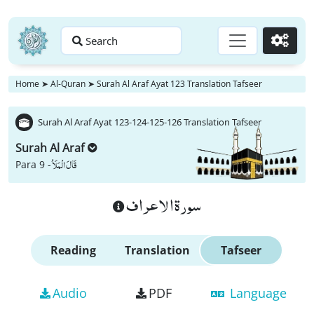
Search
Go
Home
➤
Al-Quran
➤
Surah Al Araf Ayat 123 Translation Tafseer
Surah Al Araf Ayat 123-124-125-126 Translation Tafseer
Surah Al Araf
قَالَ الْمَلَاُ
Para 9 -
سورة الاعراف
Reading
Translation
Tafseer
Audio
PDF
Language