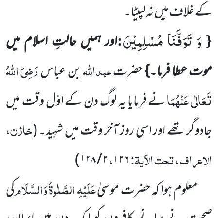
کے غلاف میں نہ لپیٹا۔
وَ تَوَفَّنَا مُسْلِمِیْنَ
:
{
اور ہمیں حالتِ اسلام میں
عبداللہ
رَضِیَ اللہُ
موت عطا فرما۔}
حضرت
بن عباس
تَعَالٰی عَنْہُمَا
نے فرمایا یہ لوگ دن کے اوّل وقت میں
خازن،
جادوگر تھے اور اسی روز آخر وقت میں شہید۔
(
الاعراف، تحت الآیۃ:
،
)
۱۲۸
/
۲
۱۲۶
عَلَیْہِ الصَّلٰوۃُ وَالسَّلَام
معلوم ہوا کہ حضرت موسیٰ
کی