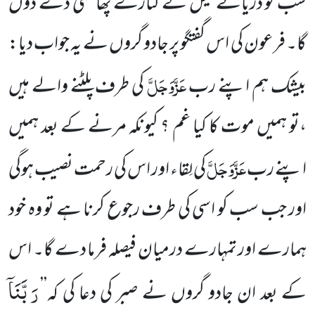
سب کو
دریائے نیل کے کنارے پھانسی دے دوں
گا۔ فرعون کی اس گفتگو پر جادو گروں نے یہ جواب دیا:
عَزَّوَجَلَّ
بیشک ہم اپنے رب
کی طرف پلٹنے والے ہیں
،تو ہمیں موت کا کیا غم ؟ کیونکہ
مرنے کے بعد ہمیں
عَزَّوَجَلَّ
اپنے رب
کی لِقاء اور اس کی رحمت نصیب ہوگی
اور جب سب کو اسی کی طرف رجوع کرنا ہے تو
وہ خود
ہمارے اور تمہارے درمیان فیصلہ فرما دے گا۔ اس
رَبَّنَاۤ
کے بعد ان جادو گروں نے صبر کی دعا کی کہ’’