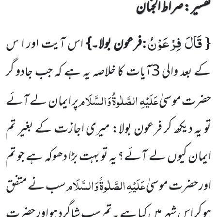
تفسیر : ‎صراط الجنان
قَالَ فِرْعَوْنُ
:
{
فرعون بولا۔}
اس آیت اور ا س
کے بعد والی
3
آیات کا خلاصہ یہ ہے کہ
جب جادو گر
عَلَیْہِ
الصَّلٰوۃُ وَالسَّلَام
حضرت موسیٰ
پر ایمان لے آئے
تو یہ دیکھ کر فرعون بولا: میری اجازت کے بغیر تم
ایمان کیوں لے آئے؟ یہ تو بہت بڑا دھوکہ
ہے جو تم
عَلَیْہِ الصَّلٰوۃُ وَالسَّلَام
اور حضرت موسیٰ
سب نے متفق
ہو کر اس شہر میں کیا ہے ۔تم سب شاگرد ہو اور حضرت