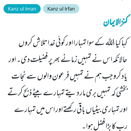
Kanz ul Iman
Kanz ul Irfan
کنزالایمان
کہا کیا اللہ کے سوا تمہارا اور کوئی خدا تلاش کروں
حالانکہ اس نے تمہیں زمانے بھر پر فضیلت دی۔ اور
یاد کرو جب ہم نے تمہیں فرعون والوں سے نجات
بخشی کہ تمہیں بری مار دیتے تمہارے بیٹے ذبح کرتے
اور تمہاری بیٹیاں باقی رکھتے اور اس میں تمہارے
رب کا بڑا فضل ہوا۔