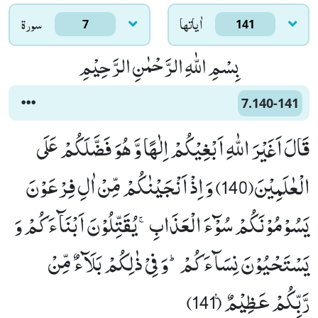
اٰياتها
سورۃ
7
141
بِسْمِ اللّٰهِ الرَّحْمٰنِ الرَّحِیْمِ
7.140-141
قَالَ اَغَیْرَ اللّٰهِ اَبْغِیْكُمْ اِلٰهًا وَّ هُوَ فَضَّلَكُمْ عَلَى
الْعٰلَمِیْنَ(140) وَ اِذْ اَنْجَیْنٰكُمْ مِّنْ اٰلِ فِرْعَوْنَ
یَسُوْمُوْنَكُمْ سُوْٓءَ الْعَذَابِۚ-یُقَتِّلُوْنَ اَبْنَآءَكُمْ وَ
یَسْتَحْیُوْنَ نِسَآءَكُمْؕ-وَ فِیْ ذٰلِكُمْ بَلَآءٌ مِّنْ
رَّبِّكُمْ عَظِیْمٌ۠ (141)