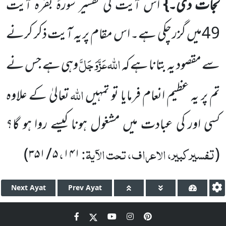
نجات دی۔}
اس آیت کی تفسیر سورۂ بقرہ آیت
49
میں گزر چکی ہے۔ اس مقام پر یہ آیت ذکر کرنے
اللہ
عَزَّوَجَلَّ
سے مقصود یہ بتانا ہے کہ
وہی ہے جس نے
اللہ
تم پر یہ عظیم انعام فرمایا تو تمہیں
تعالیٰ کے علاوہ
کسی اور کی عبادت میں مشغول ہونا کیسے روا ہو گا؟
تفسیر کبیر، الاعراف، تحت الآیۃ:
،
)
۳۵۱
/
۵
۱۴۱
(
Next
Ayat
Prev
Ayat