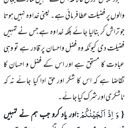
والوں پر فضیلت عطا فرمائی ہے۔ یعنی خدا وہ نہیں ہوتا
جو تراش کر بنالیا جائے بلکہ خدا وہ ہے جس نے تمہیں
فضیلت دی کیونکہ وہ فضل واحسان پر قادر ہے تو وہی
عبادت
کا مستحق ہے اور اس کے فضل و احسان کا
تقاضا ہے کہ اس کا شکر اور حق ادا کیا جائے نہ کہ
ناشکری اور شرک کیا جائے۔
وَ اِذْ اَنْجَیْنٰكُمْ
:
{
اور یاد کرو جب ہم نے تمہیں