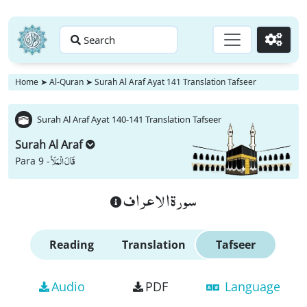
Search
Go
Home
➤
Al-Quran
➤
Surah Al Araf Ayat 141 Translation Tafseer
Surah Al Araf Ayat 140-141 Translation Tafseer
Surah Al Araf
قَالَ الْمَلَاُ
Para 9 -
سورة الاعراف
Reading
Translation
Tafseer
Audio
PDF
Language