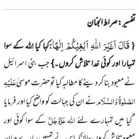
تفسیر : ‎صراط الجنان
قَالَ اَغَیْرَ اللّٰهِ اَبْغِیْكُمْ اِلٰهًا
{
:
اللہ
کہا کیا
کے سوا
تمہارا اور کوئی خدا تلاش کروں۔}
جب بنی اسرائیل
عَلَیْہِ
نے معبود بنا
کر
دینے کا مطالبہ کیا تو حضرت موسیٰ
الصَّلٰوۃُ وَالسَّلَام
نے ان کی جہالت کو واضح کیا اور فرمایا
اللہ
عَزَّوَجَلَّ
’’کیا میں تمہارے لئے
کے سوا کوئی اور
معبود تلاش کروں حالانکہ اس نے تمہیں سارے جہان