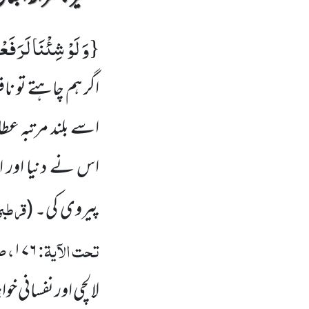
وَ لَوْ شِئْنَا لَرَفَعْ
{
اگر ہم چاہتے تو ن
اسے بلند مرتبہ عطا ف
اس نے دنیا اور اس
قرطبی
پیروی کی۔
(
تحت الآیۃ:
، 
۱۷۶
لالچی اور نفسانی