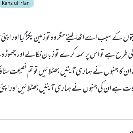
Kanz ul Irfan
وں کے سبب اسے اٹھالیتے مگر وہ تو زمین پکڑ گیا اور اپنی خ
کی طرح ہے تو اس پر حملہ کرے تو زبان نکالے اور چھوڑ 
ن کا جنہوں نے ہماری آیتیں جھٹلائیں تو تم نصیحت سناؤ 
وت ہے ان کی جنہوں نے ہماری آیتیں جھٹلائیں اور اپنی ہ