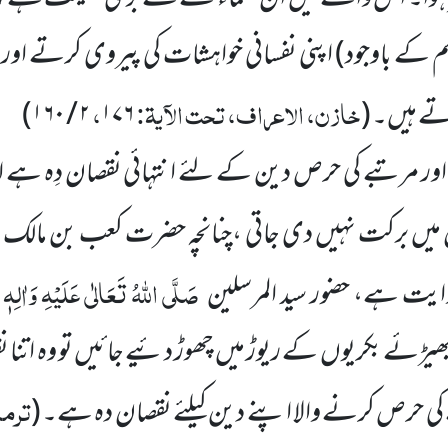
م کے باوجود) اپنی نفسانی خواہشات کی پیروی کرتے اور دن
خازن، الاعراف، تحت الآیۃ:
،
تے ہیں۔
(
۱۷۶
۲ / ۱۶۰
)
ر مرتبے کی حرص دین کے لئے انتہائی نقصان دِہ ہے اور 
میں برکت نہیں دی جاتی ،چنانچہ حضرت کعب بن مالک 
صَلَّی اللہُ تَعَالٰی عَلَیْہِ وَاٰلِہٖ
ت ہے، حضور سید المرسلین
بھیڑئے بکریوں کے ریوڑ میں چھوڑ دئیے جائیں تو وہ اتنا
ترمذ
ے کی حرص کرنے والا اپنے دین کیلئے نقصان دہ ہے۔
(