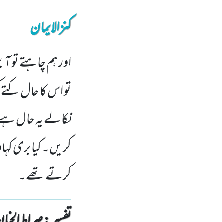
کنزالایمان
اور ہم چاہتے تو آیت
تو اس کا حال کتے 
نکالے یہ حال ہے ا
کریں۔ کیا بری کہا
کرتے تھے۔
تفسیر : ‎صراط الجنان