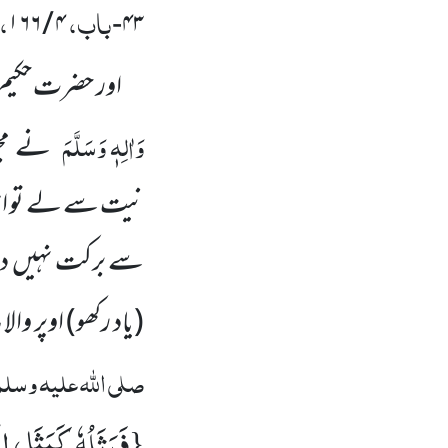
باب،
،
۴ / ۱۶۶
۴۳-
اور حضرت حکیم 
وَاٰلِہٖ وَسَلَّمَ
نے مجھ
نیت سے لے تو اس 
سے برکت نہیں دی ج
(یاد رکھو) اوپر وا
صلی اللہ علیہ وسلم
فَمَثَلُهٗ كَمَثَلِ ا
{