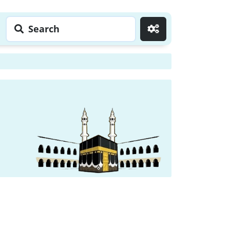
Search
Go