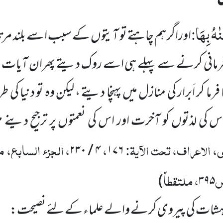
نٰهُ بِهَا
:
اوراگر ہم چاہتے تو آیتوں کے سبب اسے بلند مرت
افرمانی کرنے سے پہلے ہی اسے روک دیتے پھران آیات 
رما کر اَبرار کی منازل میں پہنچا دیتے ، لیکن وہ تو دنیا کی 
 کی لذتوں کو آخرت اور اس کی نعمتوں پر ترجیح دینے م
، الاعراف، تحت الآیۃ:
،
، الجزء السابع، 
۴ / ۲۳۰
۱۷۶
ص
، ملتقطاً
)
۳۹۵
 خواہشات کی پیروی کرنے والے علماء کے لئے نصیحت: