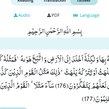
Reading
Translation
Tafseer
Audio
PDF
Language
بِسْمِ اللّٰهِ الرَّحْمٰنِ الرَّحِیْمِ
هُ بِهَا وَ لٰكِنَّهٗۤ اَخْلَدَ اِلَى الْاَرْضِ وَ اتَّبَعَ هَوٰىهُۚ-فَمَثَلُهٗ
لْهَثْ اَوْ تَتْرُكْهُ یَلْهَثْؕ-ذٰلِكَ مَثَلُ الْقَوْمِ الَّذِیْنَ كَذَّبُ
فَاقْصُصِ الْقَصَصَ لَعَلَّهُمْ یَتَفَكَّرُوْنَ(176) سَآءَ مَثَلَا-ﰳالْقَ
ِمُوْنَ(177)