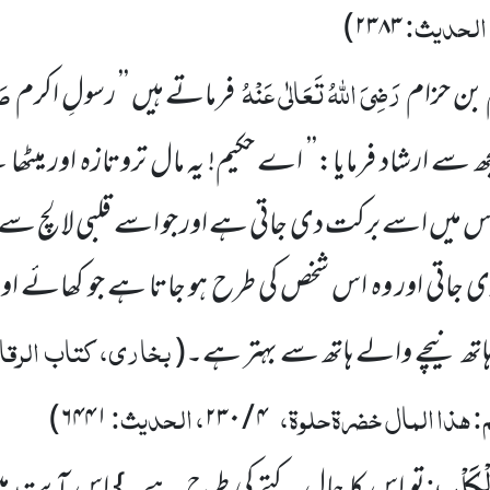
 الحدیث:
)
۲۳۸۳
رَضِیَ اللہُ تَعَالٰی عَنْہُ
صَ
بن حزام
فرماتے ہیں ’’ رسولِ اکرم
 سے ارشاد فرمایا:’’ اے حکیم! یہ مال تروتازہ اور میٹھا
میں اسے برکت دی جاتی ہے اور جو اسے قلبی لالچ سے لے
اتی اور وہ اس شخص کی طرح ہو جاتا ہے جو کھائے اور ش
بخاری، کتاب الرقاق
لا ہاتھ نیچے والے ہاتھ سے بہتر ہے۔
(
: ہذا المال خضرۃ حلوۃ،
، الحدیث:
)
۶۴۴۱
۴ / ۲۳۰
لْكَلْبِ
:
تو اس کا حال کتے کی طرح ہے۔} اس آیت میں