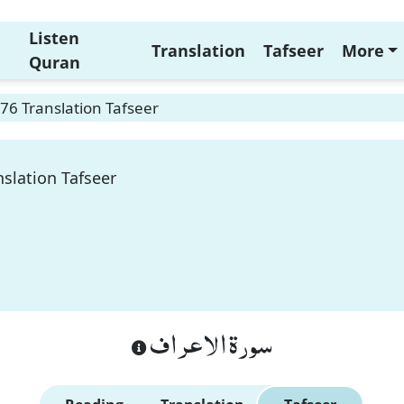
Listen
Translation
Tafseer
More
Quran
176 Translation Tafseer
nslation Tafseer
سورة الاعراف