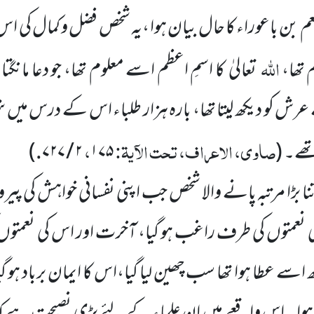
ن باعوراء کا حال بیان ہوا ،یہ شخص فضل و کمال کی اس من
اللہ
م تھا،
تعالیٰ کا اسمِ اعظم اسے معلوم تھا، جو دعا مانگتا
بیٹھے عرش کو دیکھ لیتا تھا، بارہ ہزار طلباء اس کے درس می
صاوی، الاعراف، تحت الآیۃ:
،
تھے۔
(
۱۷۵
۲ / ۷۲۷.
)
 بڑا مرتبہ پانے والا شخص جب اپنی نفسانی خواہش کی پیر
 نعمتوں کی طرف راغب ہو گیا، آخرت اور اس کی نعمتوں
 کچھ اسے عطا ہوا تھا سب چھین لیا گیا،اس کا ایمان برباد ہو گ
 ہوا۔ اس واقعے میں ان علماء کے لئے بڑی نصیحت ہے کہ