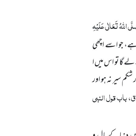
لَّی اللہُ تَعَالٰی عَلَیْہِ
 ہے، جو اسے اچھی
 گا تو اس میں ا
کم سیر نہ ہو اور
، باب قول النبی
 دنیا کے مال و