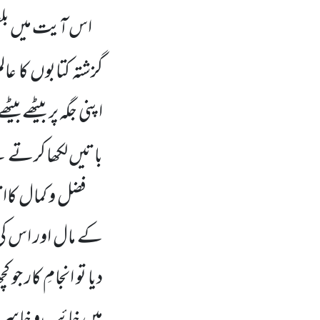
اس آیت میں بلعم ب
گزشتہ کتابوں کا عال
اپنی جگہ پر بیٹھے 
باتیں لکھا کرتے 
فضل و کمال کاا تنا
کے مال اور اس کی
دیا تو انجامِ کار جو
میں خائب و خاسِر