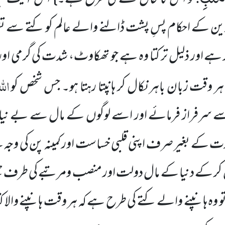
ین کے احکام پسِ پشت ڈالنے والے عالم کو کتے سے ت
ر ہے اور ذلیل تر کتا وہ ہے جو تھکاوٹ، شدت کی گرمی اور
الل
 وقت زبان باہر نکال کر ہانپتا رہتا ہو۔ جس شخص کو
سرفراز فرمائے اور اسے لوگوں کے مال سے بے نیاز 
 کے بغیر صرف اپنی قلبی خساست اور کمینہ پن کی وجہ
ر کے دنیا کے مال دولت اور منصب ومرتبے کی طرف ج
 وہ ہانپنے والے کتے کی طرح ہے کہ ہر وقت ہانپنے والا کت