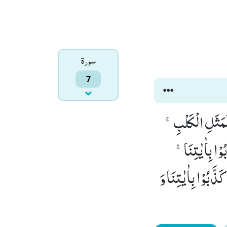
سورۃ
7
 كَمَثَلِ الْكَلْبِۚ-
وْا بِاٰیٰتِنَاۚ-
وْمُ الَّذِیْنَ كَذَّبُوْا بِاٰیٰتِنَا وَ