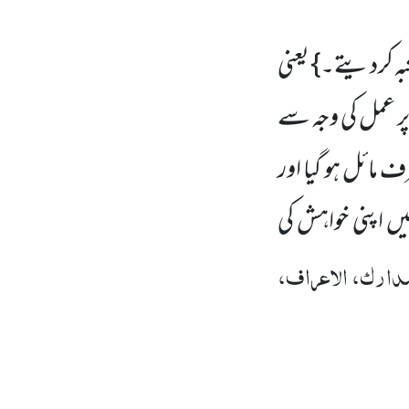
بہ کردیتے۔} یعنی
پر عمل کی وجہ سے
طرف مائل ہو گیا اور
یں اپنی خواہش کی
مدارک، الاعراف،