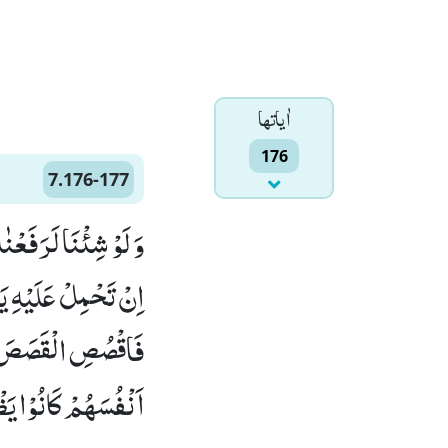
اٰياتها
176
7.176-177
وَ لَوْ شِئْنَا لَرَفَعْنٰ
اِنْ تَحْمِلْ عَلَیْهِ یَ
اَنْفُسَهُمْ كَانُوْا یَظْل