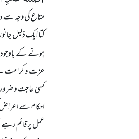
متاع کی وجہ سے د
کتا ایک ذلیل جانو
ہونے کے باوجود ہر
عزت و کرامت سے 
کسی حاجت و ضرورت
احکام سے اعراض ک
عمل پر قائم رہے تو