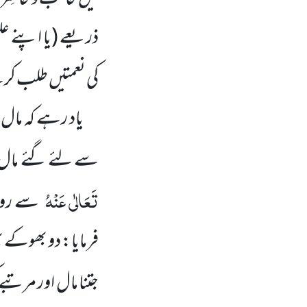
ذریعے (یا اپنے عل
کی نعمتیں طلب کر
یاد رہے کہ مال او
سے لئے گئے مال 
تَعَالٰی عَنْہُ
سے روای
فرمایا: دو بھوکے 
جتنا مال اور مرتب