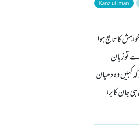
Kanz ul Iman
واہش کا تابع ہوا
دے تو زبان
کہ کہیں وہ دھیان
ی جان کا برا