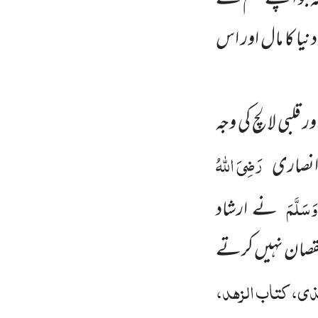
یا کا مال اور اس
قلبی لالچ کی وجہ
رَضِیَ اللہُ
انصاری
 وَسَلَّمَ
نے ارشاد
 نقصان نہیں کرتے
ی، کتاب الزہد،