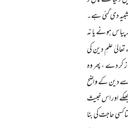
شبیہ دی گئی ہے۔
 پیاس ہونے یا نہ
ہ
تعالیٰ علمِ دین کی
کر دے ، پھر وہ
 سے دین کے واضح
ھکے اور اس خبیث
ا کسی حاجت کی بنا