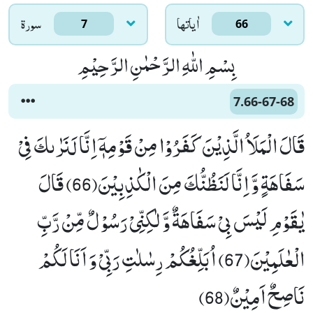
اٰياتها
سورۃ
7
66
بِسْمِ اللّٰهِ الرَّحْمٰنِ الرَّحِیْمِ
7.66-67-68
قَالَ الْمَلَاُ الَّذِیْنَ كَفَرُوْا مِنْ قَوْمِهٖۤ اِنَّا لَنَرٰىكَ فِیْ
سَفَاهَةٍ وَّ اِنَّا لَنَظُنُّكَ مِنَ الْكٰذِبِیْنَ(66) قَالَ
یٰقَوْمِ لَیْسَ بِیْ سَفَاهَةٌ وَّ لٰكِنِّیْ رَسُوْلٌ مِّنْ رَّبِّ
الْعٰلَمِیْنَ(67) اُبَلِّغُكُمْ رِسٰلٰتِ رَبِّیْ وَ اَنَا لَكُمْ
نَاصِحٌ اَمِیْنٌ(68)