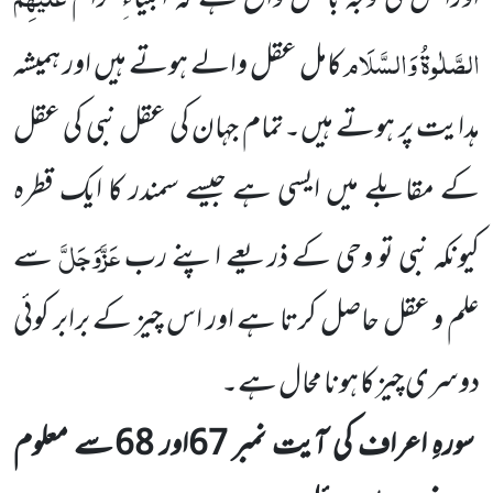
الصَّلٰوۃُ وَالسَّلَام
کامل عقل والے ہوتے ہیں اور ہمیشہ
ہدایت پر ہوتے ہیں۔تمام جہان کی عقل نبی کی عقل
کے مقابلے میں ایسی ہے جیسے سمندر کا ایک قطرہ
عَزَّوَجَلَّ
کیونکہ نبی تو وحی کے ذریعے اپنے رب
سے
علم و عقل حاصل کرتا ہے اور اس چیز کے برابر کوئی
دوسری چیز کا ہونا محال ہے۔
سورہِ اعراف کی آیت نمبر
67
اور
68
سے معلوم