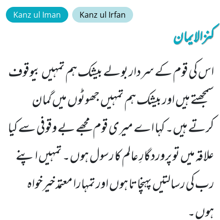
Kanz ul Iman
Kanz ul Irfan
کنزالایمان
اس کی قوم کے سردار بولے بیشک ہم تمہیں بیوقوف
سمجھتے ہیں اور بیشک ہم تمہیں جھوٹوں میں گمان
کرتے ہیں۔ کہا اے میری قوم مجھے بے وقوفی سے کیا
علاقہ میں تو پروردگارِ عالم کا رسول ہوں۔ تمہیں اپنے
رب کی رسالتیں پہنچاتا ہوں اور تمہارا معتمد خیرخواہ
ہوں۔