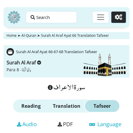
Search
Go
Home
➤
Al-Quran
➤
Surah Al Araf Ayat 66 Translation Tafseer
Surah Al Araf Ayat 66-67-68 Translation Tafseer
Surah Al Araf
وَ لَوْ اَنَّنَا
Para 8 -
سورة الاعراف
Reading
Translation
Tafseer
Audio
PDF
Language