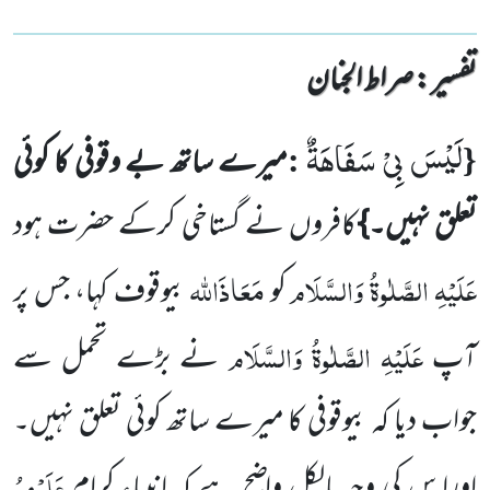
تفسیر : ‎صراط الجنان
لَیْسَ بِیْ سَفَاهَةٌ
:
{
میرے ساتھ بے وقوفی کا کوئی
تعلق نہیں۔}
کافروں نے گستاخی کرکے حضرت ہود
عَلَیْہِ الصَّلٰوۃُ وَالسَّلَام
مَعَاذَاللہ
کو
بیوقوف کہا، جس پر
عَلَیْہِ الصَّلٰوۃُ وَالسَّلَام
آپ
نے بڑے تحمل سے
جواب دیا کہ بیوقوفی کا میرے ساتھ کوئی تعلق نہیں۔
عَلَیْہِمُ
اورا س کی وجہ بالکل واضح ہے کہ انبیاءِ کرام