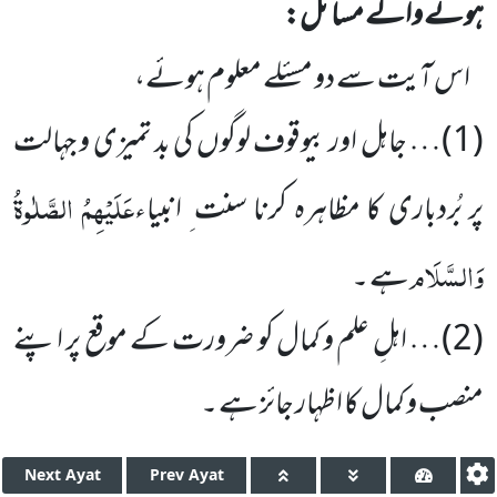
ہونے والے مسائل:
اس آیت سے دو مسئلے معلوم ہوئے،
(
1
)… جاہل اور بیوقوف لوگوں کی بد تمیزی و جہالت
عَلَیْہِمُ الصَّلٰوۃُ
پر بُردباری کا مظاہرہ کرنا سنت ِ انبیاء
وَالسَّلَام
ہے ۔
(
2
)… اہلِ علم و کمال کو ضرورت کے موقع پر اپنے
منصب و کمال کا اظہار جائز ہے ۔
Next
Ayat
Prev
Ayat