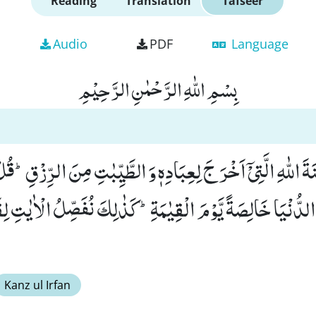
Reading
Translation
Tafseer
Audio
PDF
Language
بِسْمِ اللّٰهِ الرَّحْمٰنِ الرَّحِیْمِ
َ اللّٰهِ الَّتِیْۤ اَخْرَ جَ لِعِبَادِهٖ وَ الطَّیِّبٰتِ مِنَ الرِّزْقِؕ-قُلْ
 الدُّنْیَا خَالِصَةً یَّوْمَ الْقِیٰمَةِؕ-كَذٰلِكَ نُفَصِّلُ الْاٰیٰتِ لِ
Kanz ul Irfan