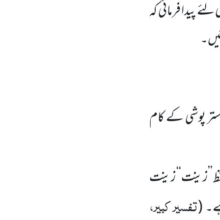
ے پیدا فرمائی کہ
نیں۔
تر پوشی کے کام
فظ ’’زینت‘‘ زینت
تفسیر کبیر،
ہے۔
(