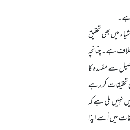
 ہے۔
شیاء میں بھی تحقیق
خلاف ہے۔ چنانچہ
صیل سے مفسدہ کا
 تحقیقات کر رہے
یں نہیں ملی ہے کہ
ات میں اُسے ایذا