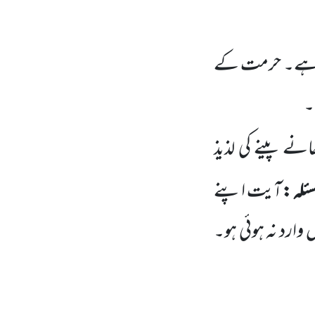
ال ہے۔ حرمت کے
۔
انے پینے کی لذیذ
ئلہ :
آیت اپنے
ارد نہ ہوئی ہو۔