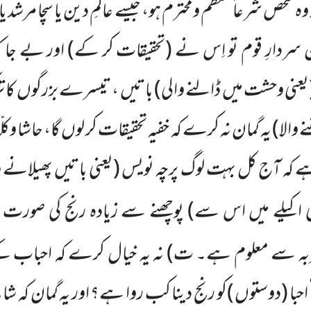
وہ شخص شرعاً معظم ومحترم ہو، جیسے عالمِ دین یا سچا مرشد یا م
ردارِ قوم تو اِس نے
(تحقیقات کر کے)
اور بے جا کی
یعنی وحشت میں ڈالنے والی)
باتیں ، تیسرے بزرگوں کا ت
نے والا)
یہ گمان نہ کرے کہ خفیہ تحقیقات کر لوں گا، حاشا وکلّا
ب ہے کہ آج کل بہت لوگ پرچہ نویس
(یعنی باتیں پھیلانے
ی اکیلے میں اس سے)
پوچھنے سے زیادہ رنج کی صور
جربہ سے معلوم ہے۔ ت)
نہ یہ خیال کرے کہ احباب کے 
احبا
(دوستوں )
کو رنج دینا کب روا ہے؟ اور یہ گمان کہ شاید