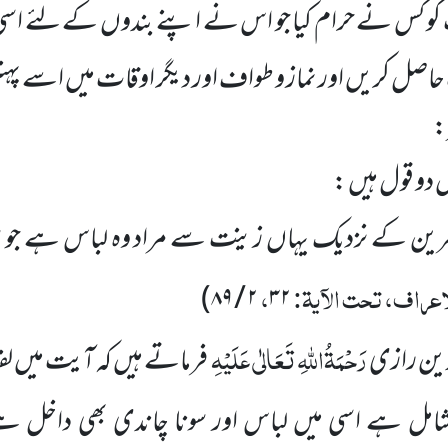
 کو کس نے حرام کیا جو اس نے اپنے بندوں کے لئے اسی لئ
صل کریں اور نماز و طواف اور دیگر اوقات میں اسے پہ
:
 دو قول ہیں :
سرین کے نزدیک یہاں زینت سے مراد وہ لباس ہے جو س
عراف، تحت الآیۃ:
،
)
۸۹
/
۲
۳۲
رَحْمَۃُاللہِ تَعَالٰی عَلَیْہِ
لدین رازی
فرماتے ہیں کہ آیت میں ل
و شامل ہے اسی میں لباس اور سونا چاندی بھی داخل 