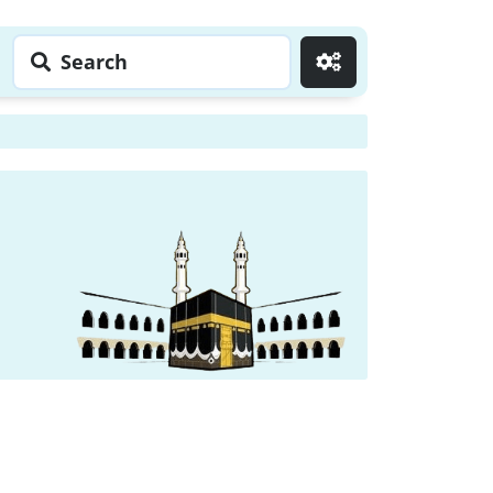
Search
Go