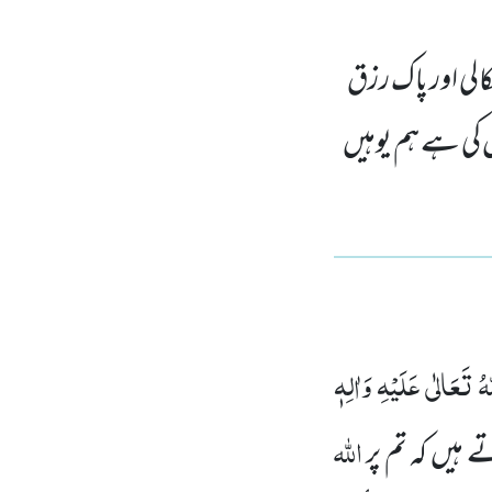
الی اور پاک رزق
ں کی ہے ہم یوہیں
ُ تَعَالٰی عَلَیْہِ وَاٰلِہٖ
اللہ
ے ہیں کہ تم پر