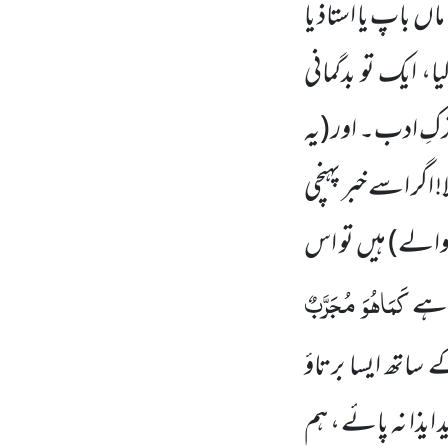
اں باپ یا استاذ یا
ا، ایک تو بدگمانی
رکِ ادب۔ اور
(یہ
! اگر اسے خبر پہنچی
 والے)
ہیں تو اس
کَمَاھُوَ مُجَرَّبٌ
ت ہے
ساتھ ایسا برتاؤ
 ایذا نہ پائے ، ہم