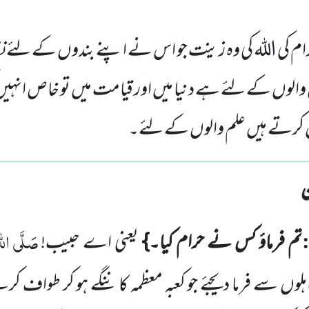
رام کی اللہ کی وہ زینت جو اس نے اپنے بندوں کے لئے نک
مان والوں کے لئے ہے دنیا میں اور قیامت میں تو خاص انہی
 کرتے ہیں علم والوں کے لئے۔
صَلَّی اللہ
تم فرماؤ کس نے حرام کیا۔}
یعنی اے حبیب!
وں سے فرما دیجئے جو کعبہ معظمہ کا ننگے ہو کر طواف کرت