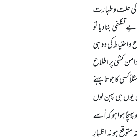
عام کی حلت وطہارت
بے تکلفی بتادیا تو
واحتیاط کی دو ہی
امن کشی پر اطلاع
اً کسی کا جوتا پہنے
 یوں ہی پہن لوں
نچا ہوا ہو کہ اُسے
توقع ہو نہ اظہارِ