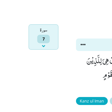
سورۃ
7
 هِیَ لِلَّذِیْنَ
قَوْمٍ
Kanz ul Iman