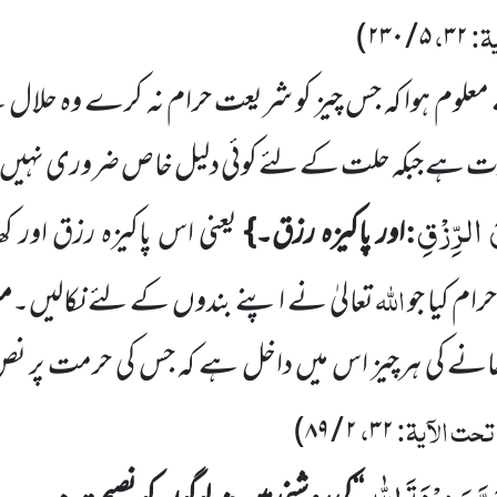
یۃ:
،
)
۲۳۰
/
۵
۳۲
علوم ہوا کہ جس چیز کو شریعت حرام نہ کرے وہ حل
رت ہے جبکہ حلت کے لئے کوئی دلیل خاص ضروری نہیں
 الرِّزْقِ
:
اور پاکیزہ رزق۔}
یعنی اس پاکیزہ رزق اور کھ
اللہ
ام کیا جو
تعالیٰ نے اپنے بندوں کے لئے نکالیں۔
مس
ھانے کی ہرچیز اس میں داخل ہے کہ جس کی حرمت پر نص و
حت الآیۃ:
،
)
۸۹
/
۲
۳۲