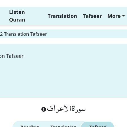
Listen
Translation
Tafseer
More
Quran
2 Translation Tafseer
on Tafseer
سورة الاعراف