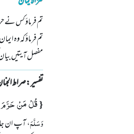
کنزالایمان
تم فرماؤ کس نے ح
تم فرماؤ کہ وہ ای
مفصل آیتیں بیان
تفسیر : ‎صراط الجنان
قُلْ مَنْ حَرَّمَ
:
{
وَسَلَّمَ
، آپ ان جاہل