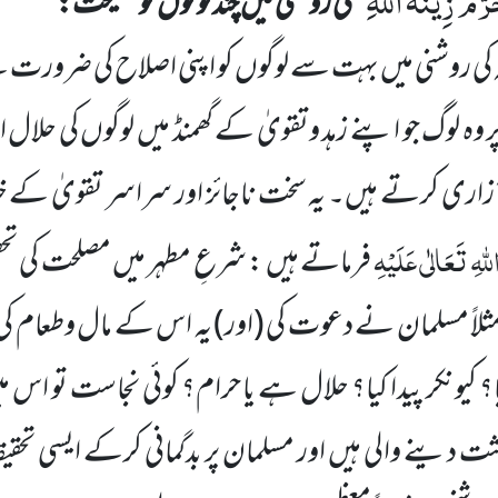
مَ زِیْنَةَ اللّٰهِ
‘‘ کی روشنی میں چند لوگوں کو
نصیحت:
 کی روشنی میں بہت سے لوگوں کو اپنی اصلاح کی ضرورت
پر وہ لوگ جو اپنے زہد وتقویٰ کے گھمنڈ میں لوگوں کی حلال ا
زاری کرتے ہیں۔ یہ سخت ناجائز اور سراسر تقویٰ کے 
للہِ تَعَالٰی عَلَیْہِ
فرماتے ہیں : شرعِ مطہر میں مصلحت کی تح
مثلاً مسلمان نے دعوت کی
(اور)
یہ اس کے مال وطعام کی
؟ کیونکر پیدا کیا؟ حلال ہے یا حرام؟ کوئی نجاست تو اس م
ت دینے والی ہیں اور مسلمان پر بدگمانی کرکے ایسی تحقیق