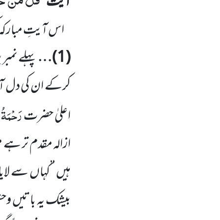
قُلْ مَنْ حَرَّ
آیت’’
اس آیتِ مبارکہ
(
1
)…
پہلے نمبر 
کرکے ان کی دل آ
رَحْمَۃُا
اعلیٰ حضرت
ازالہ مقدم تر ہے 
ہیں ’’کہاں سے لایا
بیشک یہ باتیں وحش