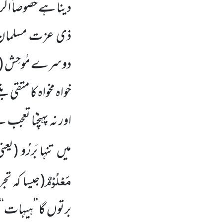
دینا ہے خصوصاً اگر 
ذی عزت مسلمان س
دوسرے مُوحِش
(
خواہ مخواہ کا متقی بن
اور نہ پہنچنا تعج
میں تنہا بَررُو
(یعن
مَعْلُوْمٌ
(جیسا کہ ت
برتوں گا ’’ہیہات‘‘ 