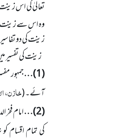
تعالیٰ کی اس زینت
وہ اس سے زینت حا
زینت کی دو تفاسیر
زینت کی تفسیر میں
(
1
)…
جمہور مف
خازن، الا
آئے۔
(
(
2
)…
امام فخر ا
کی تمام اقسام ک