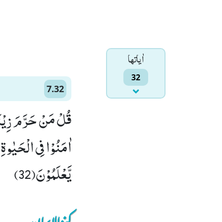
اٰياتها
32
7.32
قُلْ مَنْ حَرَّمَ زِیْنَة
اٰمَنُوْا فِی الْحَیٰوةِ
یَّعْلَمُوْنَ(32)