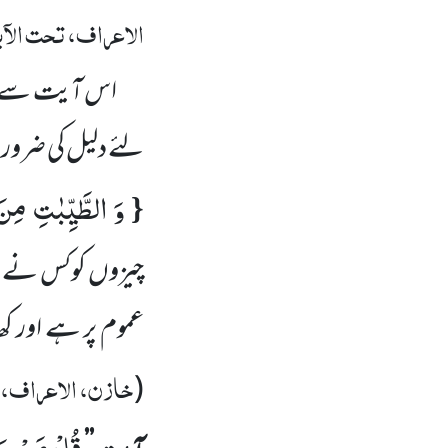
الاعراف، تحت الآ
اس آیت سے م
لئے دلیل کی ضرو
وَ الطَّیِّبٰتِ مِنَ
{
چیزوں کوکس نے حر
عموم پر ہے اور ک
خازن، الاعراف، ت
(