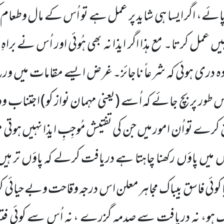
ذا پائے، اگر ایسا ہی شاید پر عمل ہے تو اُس کے مال وط
یں عمل کرتا۔ مع ہذا اگر ایذا نہ بھی ہُوئی اور اُس نے براہِ 
ہ دری ہوئی کہ شرعاً ناجائز۔ غرض ایسے مقامات میں ورع 
س طور پر بچ جائے کہ اُسے
(یعنی مہمان نواز کو)
اجتناب ود
 کرے تو اُن امور میں جن کی تفتیش مُوجِبِ ایذا نہیں ہوتی مثل
میں پاؤں رکھنا چاہتا ہے دریافت کرلے کہ پاؤں تر ہیں
 کوئی فاسق بیباک مجاہر معلن اس درجہ وقاحت وبے حیائی کو پہ
ک ہو، نہ دریافت سے صدمہ گزرے ، نہ اُس سے کوئی فتنہ م