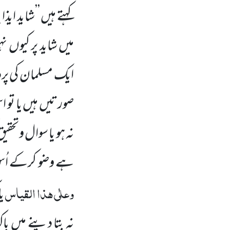
کہتے ہیں ’’شاید ای
میں شاید پر کیوں نہ
ایک مسلمان کی پرد
صورتیں ہیں یا تو ا
نہ ہو یا سوال وتحقیق
ہے وضو کرکے اُس 
وعلٰی ہذا القیاس
یا
نہ بتا دینے میں با