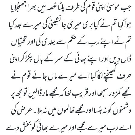
جب موسیٰ اپنی قوم کی طرف پلٹا غصہ میں بھرا جھنجلایا
ہوا کہا تم نے کیا بری میری جانشینی کی میرے بعد کیا
تم نے اپنے رب کے حکم سے جلدی کی اور تختیاں
ڈال دیں اور اپنے بھائی کے سر کے بال پکڑ کر اپنی
طرف کھینچنے لگا کہا اے میرے ماں جائے قوم نے
مجھے کمزور سمجھا اور قریب تھا کہ مجھے مار ڈالیں تو مجھ پر
دشمنوں کو نہ ہنسا اور مجھے ظالموں میں نہ ملا۔ عرض کی
اے رب میرے مجھے اور میرے بھائی کو بخش دے