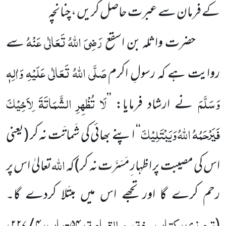
کے فرمان سے عبرت حاصل کریں ، چنانچہ
رَضِیَ اللہُ تَعَالٰی عَنْہُ
حضرت واثلہ بن اسقع
سے
صَلَّی اللہُ تَعَالٰی عَلَیْہِ وَاٰلِہٖ
روایت ہے کہ رسولِ اکرم
وَسَلَّمَ
لَا تُظْہِرِ الشَّمَاتَۃَ لِاَخِیْکَ
نے ارشاد فرمایا: ’’
فَیَرْحَمُہُ اللہُ وَیَبْتَلِیْکَ
‘‘ اپنے بھائی کی شَماتَت نہ کر (یعنی
اللہ
اس کی مصیبت پر اظہار ِمَسَرَّت نہ کر) کہ
تعالیٰ اس پر
رحم کرے گا اور تجھے اس میں مبتَلا کردے گا۔
ترمذی، کتاب صفۃ یوم القیامۃ،
باب،
،