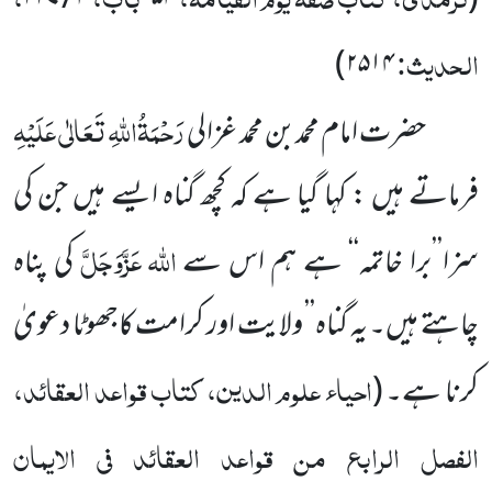
۴ / ۲۲۷
۵۴-
(
الحدیث:
)
۲۵۱۴
رَحْمَۃُاللہِ تَعَالٰی عَلَیْہِ
حضرت امام محمدبن محمد غزالی
فرماتے ہیں : کہا گیا ہے کہ کچھ گناہ ایسے ہیں جن کی
اللہ
عَزَّوَجَلَّ
سزا’’برا خاتمہ‘‘ ہے ہم اس سے
کی پناہ
چاہتے ہیں۔ یہ گناہ’’ ولایت اور کرامت کاجھوٹا دعویٰ
احیاء علوم الدین، کتاب قواعد العقائد،
کرنا ہے۔
(
الفصل الرابع من قواعد العقائد فی الایمان