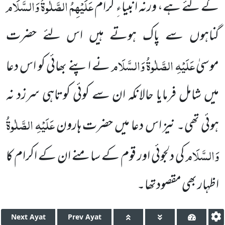
عَلَیْہِمُ الصَّلٰوۃُ وَالسَّلَام
کے لئے ہے، ورنہ انبیاءِ کرام
گناہوں سے پاک ہوتے ہیں اس لئے حضرت
عَلَیْہِ الصَّلٰوۃُ وَالسَّلَام
موسیٰ
نے اپنے بھائی کو اس دعا
میں شامل فرمایا حالانکہ ان سے کوئی کوتاہی سرزد نہ
عَلَیْہِ الصَّلٰوۃُ
ہوئی تھی۔ نیز اس دعا میں حضرت ہارون
وَالسَّلَام
کی دلجوئی اور قوم کے سامنے ان کے اکرام کا
اظہار بھی مقصودتھا۔
Next
Ayat
Prev
Ayat