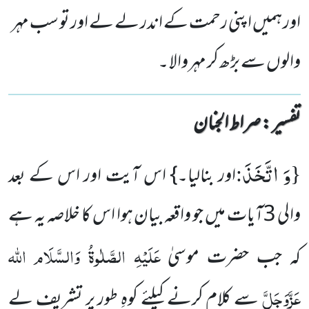
اور ہمیں اپنی رحمت کے اندر لے لے اور تو سب مہر
والوں سے بڑھ کر مہر والا ۔
تفسیر : ‎صراط الجنان
وَ اتَّخَذَ
:
{
اور بنالیا۔} اس آیت اور اس کے بعد
والی 3آیات میں جو واقعہ بیان ہوا اس کا خلاصہ یہ ہے
عَلَیْہِ الصَّلٰوۃُ وَالسَّلَام
اللہ
کہ جب حضرت موسیٰ
عَزَّوَجَلَّ
سے کلام کرنے کیلئے کوہِ طور پر تشریف لے