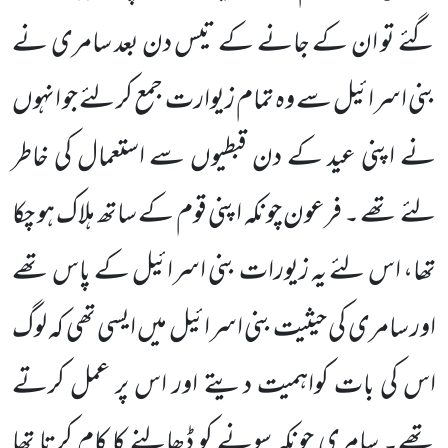
گئے تو ان کے جانے کے تیس دن بعد سامری نے
بنی اسرائیل سے وہ تمام زیوارت جمع کر لئے جو انہوں
نے اپنی عید کے دن قبطیوں سے استعمال کی خاطر
لئے تھے ۔ فرعون چونکہ اپنی قوم کے ساتھ ہلاک ہو چکا
تھا، اس لئے یہ زیورات بنی اسرائیل کے پاس تھے
اور سامری کی حیثیت بنی اسرائیل میں ایسی تھی کہ لوگ
اس کی بات کواہمیت دیتے اور اس پر عمل کرتے
تھے۔ سامری چونکہ سونے کو ڈھالنے کا کام کرتا تھا