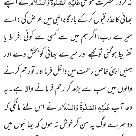
عَلَیْہِ الصَّلٰوۃُ وَالسَّلَام
نہ کرو۔ حضرت موسیٰ
نے اپنے
بھائی کا عذر قبول کرکے بارگاہِ الہٰی میں عرض کی: اے
میرے رب! اگر ہم میں سے کسی سے کوئی اِفراط یا
تفریط ہوگئی تومجھے اور میرے بھائی کو بخش دے اور
ہمیں اپنی خاص رحمت میں داخل فرما اور تو رحم کرنے
والوں میں سب سے بڑھ کر رحم فرمانے والا ہے۔یہ
عَلَیْہِ الصَّلٰوۃُ وَالسَّلَام
دعا آپ
نے اس لئے مانگی کہ
دوسرے لوگ یہ سن کر خوش نہ ہوں کہ بھائیوں میں