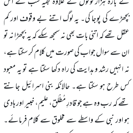
کے بارہ ہزار لوگوں کے علاوہ بقیہ سب نے اس
بچھڑے کی پوجا کی۔ یہ لوگ اتنے بے وقوف اور کم
عقل تھے کہ اتنی بات بھی نہ سمجھ سکے کہ یہ بچھڑا نہ تو
ان سے سوال جواب کی صورت میں کلام کر سکتا ہے،
نہ انہیں رشد و ہدایت کی راہ دکھا سکتا ہے تو یہ معبود
کس طرح ہو سکتا ہے۔ حالانکہ بنی اسرائیل جانتے
تھے کہ رب وہ ہے جو قادرِ مُطْلَق، علیم، خبیر اور ہادی
ہو اور نبی کے واسطے سے مخلوق سے کلام فرمائے۔