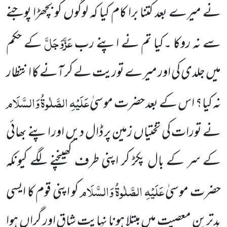
نے میرے بعد کتنا برا کام کیا کہ لوگوں کو بچھڑا پوجنے
عَزَّوَجَلَّ
سے نہ روکا ۔کیا تم نے اپنے رب
کے حکم
میں جلدی کی اور میرے توریت لے کر آنے کا انتظار
عَلَیْہِ الصَّلٰوۃُ وَالسَّلَام
نہ کیا؟ اس کے بعد حضرت موسیٰ
نے تورات کی تختیاں زمین پر ڈال دیں اور اپنے بھائی
کے سر کے بال پکڑ کر اپنی طرف کھینچنے لگے کیونکہ
عَلَیْہِ الصَّلٰوۃُ وَالسَّلَام
حضرت موسیٰ
کو اپنی قوم کا ایسی
بدترین معصیت میں مبتلا ہونا نہایت شاق اور گراں ہوا