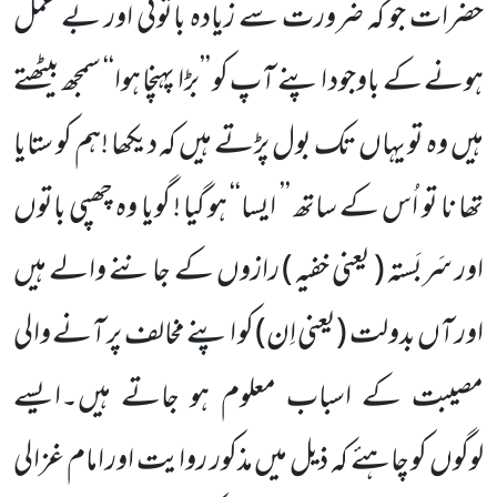
حضرات جو کہ ضرورت سے زیادہ باتونی اور بے عمل
ہونے کے باوجود اپنے آپ کو ’’بڑا پہنچا ہوا‘‘ سمجھ بیٹھتے
ہیں وہ تو یہاں تک بول پڑتے ہیں کہ دیکھا !ہم کو ستایا
تھا نا تو اُس کے ساتھ ’’ ایسا‘‘ ہو گیا ! گویا وہ چھپی باتوں
اور سَربَستہ ( یعنی خفیہ ) رازوں کے جاننے والے ہیں
اور آں بدولت (یعنی اِن) کو اپنے مخالف پر آنے والی
مصیبت کے اسباب معلوم ہو جاتے ہیں۔ایسے
لوگوں کو چاہئے کہ ذیل میں مذکور روایت اور امام غزالی