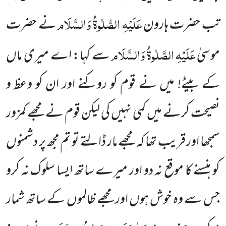
عَلَیْہِ الصَّلٰوۃُ وَالسَّلَام
تب حضرت ہارون
نے حضرت
عَلَیْہِ الصَّلٰوۃُ وَالسَّلَام
موسیٰ
سے کہا: اے میری ماں
کے بیٹے! میں نے قوم کو روکنے اور ان کو وعظ و
نصیحت کرنے میں کمی نہیں کی لیکن قوم نے مجھے کمزور
سمجھا اور قریب تھا کہ مجھے مار ڈالتے تو تم مجھ پر دشمنوں
کو ہنسنے کا موقع نہ دو اور میرے ساتھ ایسا سلوک نہ کرو
جس سے وہ خوش ہوں اور مجھے ظالموں کے ساتھ شمار