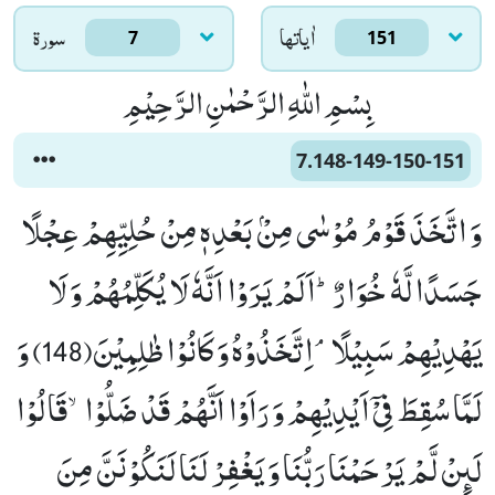
اٰياتها
سورۃ
7
151
بِسْمِ اللّٰهِ الرَّحْمٰنِ الرَّحِیْمِ
7.148-149-150-151
وَ اتَّخَذَ قَوْمُ مُوْسٰى مِنْۢ بَعْدِهٖ مِنْ حُلِیِّهِمْ عِجْلًا
جَسَدًا لَّهٗ خُوَارٌؕ-اَلَمْ یَرَوْا اَنَّهٗ لَا یُكَلِّمُهُمْ وَ لَا
یَهْدِیْهِمْ سَبِیْلًاۘ-اِتَّخَذُوْهُ وَ كَانُوْا ظٰلِمِیْنَ(148) وَ
لَمَّا سُقِطَ فِیْۤ اَیْدِیْهِمْ وَ رَاَوْا اَنَّهُمْ قَدْ ضَلُّوْاۙ-قَالُوْا
لَىٕنْ لَّمْ یَرْحَمْنَا رَبُّنَا وَ یَغْفِرْ لَنَا لَنَكُوْنَنَّ مِنَ