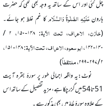
چل گئی اور اس کے ساتھ یہ وجہ بھی تھی کہ حضرت
عَلَیْہِ الصَّلٰوۃُ وَالسَّلَام
ہارون
کا غم غلط ہو جائے۔
خازن، الاعراف، تحت الآیۃ:
،
۲ /
۱۴۸-۱۵۰
(
، ابو سعود، الاعراف، تحت الآیۃ:
،
۱۴۸-۱۵۱
۱۴۰-۱۴۲
، ملتقطاً
)
-۲۹۹
۲ / ۲۹۷
نوٹ:یہ واقعہ اجمالی طور پر سورۂ بقرہ آیت
51تا54میں گزر چکا ہے، مزید تفصیل کے ساتھ ا س
طٰہٰ
کے علاوہ سورۂِ
میں بھی مذکور ہے ۔