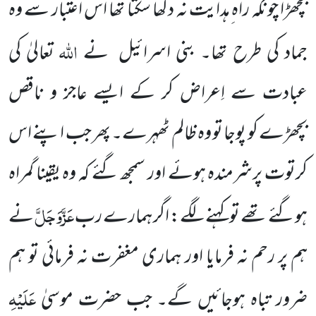
بچھڑا چونکہ راہ ِہدایت نہ دکھا سکتا تھا اس اعتبار سے وہ
اللہ
جماد کی طرح تھا۔ بنی اسرائیل نے
تعالیٰ کی
عبادت سے اِعراض کر کے ایسے عاجز و ناقص
بچھڑے کو پوجا تو وہ ظالم ٹھہرے۔ پھر جب اپنے اس
کرتوت پرشرمندہ ہوئے اور سمجھ گئے کہ وہ یقینا گمراہ
عَزَّوَجَلَّ
ہوگئے تھے تو کہنے لگے: اگر ہمارے رب
نے
ہم پر رحم نہ فرمایا اور ہماری مغفرت نہ فرمائی تو ہم
عَلَیْہِ
ضرور تباہ ہوجائیں گے۔ جب حضرت موسیٰ