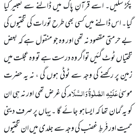
پکڑ سکیں۔ اسے قرآنِ پاک میں ڈالنے سے تعبیر کیا
گیا۔ اس ڈالنے میں کسی بھی طرح تورات کی تختیوں کی
بے حرمتی مقصود نہ تھی اور وہ جو منقول ہے کہ بعض
تختیاں ٹوٹ گئیں تواگر وہ درست ہے تو وہ عجلت میں
زمین پر رکھنے کی وجہ سے ٹوٹی ہوں گی ، نہ یہ حضرت
عَلَیْہِ الصَّلٰوۃُ وَالسَّلَام
موسیٰ
کی غرض تھی اور نہ ہی ان
کو یہ گمان تھا کہ ایساہو جائے گا ۔یہاں پر صرف دینی
حمیت اور فَرطِ غضب کی وجہ سے جلدی میں ان تختیوں