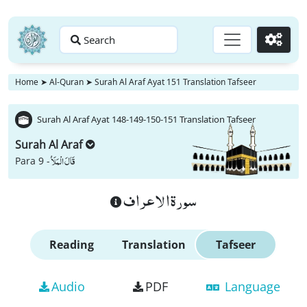
Search
Go
Home
➤
Al-Quran
➤
Surah Al Araf Ayat 151 Translation Tafseer
Surah Al Araf Ayat 148-149-150-151 Translation Tafseer
Surah Al Araf
قَالَ الْمَلَاُ
Para 9 -
سورة الاعراف
Reading
Translation
Tafseer
Audio
PDF
Language