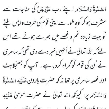
الصَّلٰوۃُ وَالسَّلَام
عَزَّوَجَلَّ
اپنے رب
کی مناجات سے
مشرف ہو کر کوہ ِطور سے اپنی قوم کی طرف واپس پلٹے
تو بہت زیادہ غم و غصے میں بھرے ہوئے تھے اس
اللہ
لئے کہ
تعالیٰ نے اُنہیں خبر دے دی تھی کہ سامری
نے اُن کی قوم کو گمراہ کردیا ہے۔ آپ کو جھنجلاہٹ
عَلَیْہِ الصَّلٰوۃُ
اور غصہ سامری پر تھا نہ کہ حضرت ہارون
وَالسَّلَام
اللہ
عَلَیْہِ
پر، کیونکہ
تعالیٰ نے حضرت موسیٰ