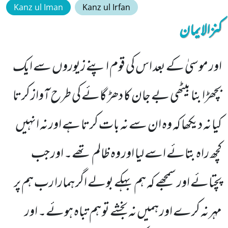
Kanz ul Iman
Kanz ul Irfan
کنزالایمان
اور موسیٰ کے بعد اس کی قوم اپنے زیوروں سے ایک
بچھڑا بنا بیٹھی بے جان کا دھڑ گائے کی طرح آواز کرتا
کیا نہ دیکھا کہ وہ ان سے نہ بات کرتا ہے اور نہ انہیں
کچھ راہ بتائے اسے لیا اور وہ ظالم تھے۔ اور جب
پچتائے اور سمجھے کہ ہم بہکے بولے اگر ہمارا رب ہم پر
مہر نہ کرے اور ہمیں نہ بخشے تو ہم تباہ ہوئے۔ اور