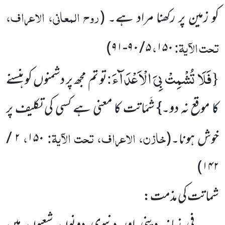
روح المعانی، الاعراف،
کو زمین پر رکھنا مراد ہے۔
(
تحت الآیۃ:
،
)
۵ / ۹۰-۹۱
۱۵۰
فَلَا تُشْمِتْ بِیَ الْاَعْدَآءَ
:
{
تو تم مجھ پر دشمنوں کو ہنسنے
کا موقع نہ دو۔} شَمَاتت کا معنی ہے کسی کی تکلیف پر
خازن، الاعراف، تحت الآیۃ:
،
خوش ہونا۔
(
۱۵۰
۲ /
)
۱۴۲
شماتت کی مذمت: