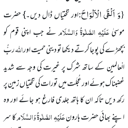
وَ اَلْقَى الْاَلْوَاحَ
:
{
اور تختیاں ڈال دیں۔} حضرت
عَلَیْہِ الصَّلٰوۃُ وَالسَّلَام
موسیٰ
نے جب اپنی قوم کو
اللہ
بچھڑے کی پوجا کرتے دیکھا تو دینی حمیت اور
ربُّ
الْعالمین
کے ساتھ شرک پر غیرت کی وجہ سے شدید
غضبناک ہوئے اور عُجلَت میں تورات کی تختیاں زمین پر
رکھ دیں تاکہ ان کا ہاتھ جلدی فارغ ہو جائے اور وہ
عَلَیْہِ الصَّلٰوۃُ وَالسَّلَام
اپنے بھائی حضرت ہارون
کا سر