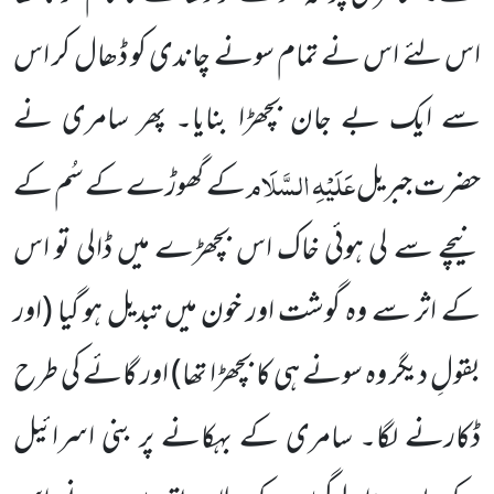
اس لئے اس نے تمام سونے چاندی کو ڈھال کر اس
سے ایک بے جان بچھڑا بنایا۔ پھر سامری نے
عَلَیْہِ السَّلَام
حضرت جبریل
کے گھوڑے کے سُم کے
نیچے سے لی ہوئی خاک اس بچھڑے میں ڈالی تو اس
کے اثر سے وہ گوشت اور خون میں تبدیل ہو گیا (اور
بقولِ دیگر وہ سونے ہی کا بچھڑا تھا) اور گائے کی طرح
ڈکارنے لگا۔ سامری کے بہکانے پر بنی اسرائیل