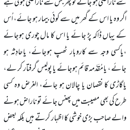
سے ناراضی ہو جائے تو پھر جس سے ناراضی ہو تی ہے
اگر وہ یا اس کے گھر میں سے کوئی بیمار ہو جائے، اُس
کے یہاں ڈاکہ پڑ جائے یا اس کا مال چوری ہوجائے
،یاکسی وجہ سے کاروبار ٹھپ ہوجائے، یاحادِثہ ہو
جائے ، یامُقَدَّمہ قائم ہوجائے یا پولیس گرفتار کر لے،
یاگاڑی کا نقصان یا چالان ہو جائے، الغرض وہ کسی
طرح کی بھی مصیبت میں پھنس جائے تو ناراض ہونے
والے صاحب بڑی خوشی کا اظہار کرتے ہیں بلکہ بعض