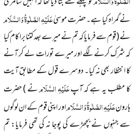
الصَّلٰوۃُ وَالسَّلَام
کو پہلے سے بتا دیا تھا کہ انہیں سامری
عَلَیْہِ الصَّلٰوۃُ وَالسَّلَام
نے گمراہ کیا ہے۔ حضرت موسیٰ
نے
(قوم سے فرمایا کہ تم نے میرے بعد کتنا برا کام کیا
کہ شرک کرنے لگے اور میرے تورات لے کر آنے
کا انتظار بھی نہ کیا۔ دوسرے قول کے مطابق آیت
عَلَیْہِ السَّلَام
کا مطلب یہ ہے کہ آپ
نے )
حضرت
عَلَیْہِ الصَّلٰوۃُ وَالسَّلَام
ہارون
اور اپنی قوم کے ان لوگوں
سے جنہوں نے بچھڑے کی پوجا نہ کی تھی فرمایا: تم