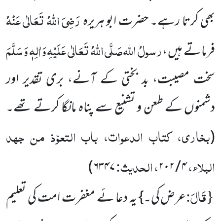
رَضِیَ اللہُ تَعَالٰی عَنْہُ
بھی کرتا رہے۔ حضرت ابو ہریرہ
رسولُ اللہ
صَلَّی اللہُ تَعَالٰی عَلَیْہِ وَاٰلِہٖ وَسَلَّمَ
فرماتے ہیں ،
سخت مصیبت، بد بختی کے آنے، بری تقدیر اور
دشمنوں کے طعن و تشنیع سے پناہ مانگا کرتے تھے۔
بخاری، کتاب الدعوات، باب التعوّذ من جہد
(
البلاء،
، الحدیث:
)
۶۳۴۷
۴ / ۲۰۲
{قَالَ:
عرض کی۔} یہ دعا ئے مغفرت امت کی تعلیم