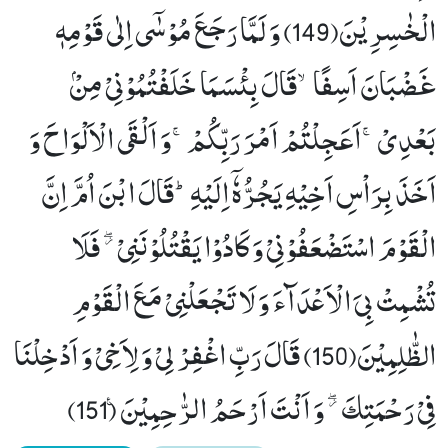
الْخٰسِرِیْنَ(149) وَ لَمَّا رَجَعَ مُوْسٰۤى اِلٰى قَوْمِهٖ
غَضْبَانَ اَسِفًاۙ-قَالَ بِئْسَمَا خَلَفْتُمُوْنِیْ مِنْۢ
بَعْدِیْۚ-اَعَجِلْتُمْ اَمْرَ رَبِّكُمْۚ-وَ اَلْقَى الْاَلْوَاحَ وَ
اَخَذَ بِرَاْسِ اَخِیْهِ یَجُرُّهٗۤ اِلَیْهِؕ-قَالَ ابْنَ اُمَّ اِنَّ
الْقَوْمَ اسْتَضْعَفُوْنِیْ وَ كَادُوْا یَقْتُلُوْنَنِیْ ﳲ فَلَا
تُشْمِتْ بِیَ الْاَعْدَآءَ وَ لَا تَجْعَلْنِیْ مَعَ الْقَوْمِ
الظّٰلِمِیْنَ(150) قَالَ رَبِّ اغْفِرْ لِیْ وَ لِاَخِیْ وَ اَدْخِلْنَا
فِیْ رَحْمَتِكَ ﳲ وَ اَنْتَ اَرْحَمُ الرّٰحِمِیْنَ۠ (151)