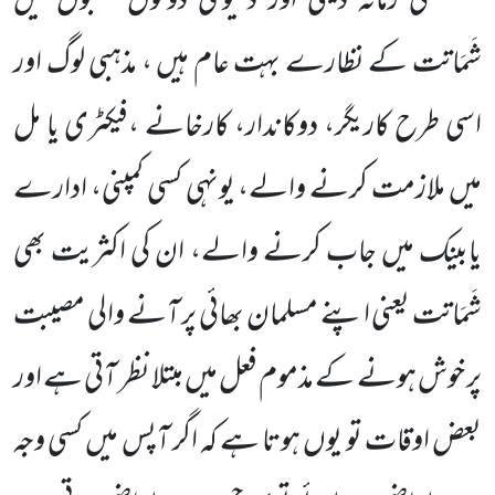
فی زمانہ دینی اور دنیوی دونوں شعبوں میں
شَمَاتت کے نظارے بہت عام ہیں ، مذہبی لوگ اور
اسی طرح کاریگر، دوکاندار، کارخانے ،فیکٹری یا مل
میں ملازمت کرنے والے، یونہی کسی کمپنی، ادارے
یابینک میں جاب کرنے والے، ان کی اکثریت بھی
شَمَاتت یعنی اپنے مسلمان بھائی پر آنے والی مصیبت
پر خوش ہونے کے مذموم فعل میں مبتلا نظر آتی ہے اور
بعض اوقات تو یوں ہوتا ہے کہ اگر آپس میں کسی وجہ