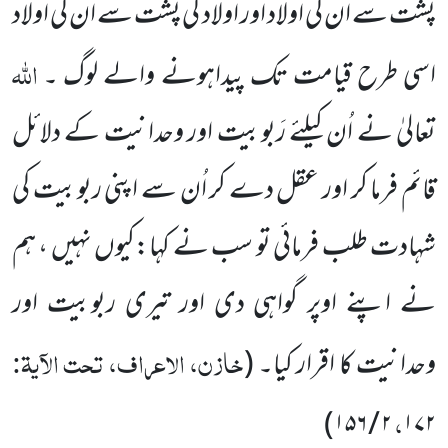
پشت سے ان کی اولاد اور اولاد کی پشت سے ان کی اولاد
اللہ
اسی طرح قیامت تک پیداہونے والے لوگ ۔
تعالیٰ نے اُن کیلئے رَبوبیت اور وحدانیت کے دلائل
قائم فرما کر اور عقل دے کر اُن سے اپنی ربوبیت کی
شہادت طلب فرمائی تو سب نے کہا:کیوں نہیں ، ہم
نے اپنے اوپر گواہی دی اور تیری ربوبیت اور
خازن، الاعراف، تحت الآیۃ:
وحدانیت کا اقرار کیا۔
(
،
)
۲ / ۱۵۶
۱۷۲