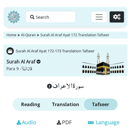
Search
Go
Home
➤
Al-Quran
➤
Surah Al Araf Ayat 172 Translation Tafseer
Surah Al Araf Ayat 172-173 Translation Tafseer
Surah Al Araf
قَالَ الْمَلَاُ
Para 9 -
سورة الاعراف
Reading
Translation
Tafseer
Audio
PDF
Language