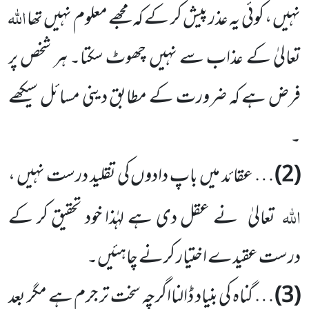
اللہ
نہیں ، کوئی یہ عذر پیش کر کے کہ مجھے معلوم نہیں تھا
تعالیٰ کے عذاب سے نہیں چھوٹ سکتا۔ ہر شخص پر
فرض ہے کہ ضرورت کے مطابق دینی مسائل سیکھے
۔
(2)
… عقائد میں باپ دادوں کی تقلید درست نہیں ،
اللہ
تعالیٰ نے عقل دی ہے لہٰذا خود تحقیق کر کے
درست عقیدے اختیار کرنے چاہئیں۔
(3)
… گناہ کی بنیاد ڈالنااگرچہ سخت تر جرم ہے مگر بعد