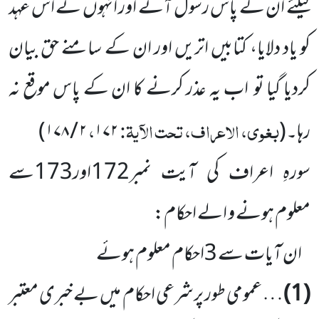
کیلئے اُن کے پاس رسول آئے اور انہوں نے اس عہد
کو یاد دلایا، کتابیں اتریں اور ان کے سامنے حق بیان
کردیا گیا تو اب یہ عذر کرنے کا ان کے پاس موقع نہ
بغوی، الاعراف، تحت الآیۃ:
،
رہا۔
(
۱۷۲
۲ / ۱۷۸
)
سورہِ اعراف کی آیت نمبر172اور173سے
معلوم ہونے و الے احکام:
ان آیات سے 3احکام معلوم ہوئے
(1)
… عمومی طور پرشرعی احکام میں بے خبری معتبر