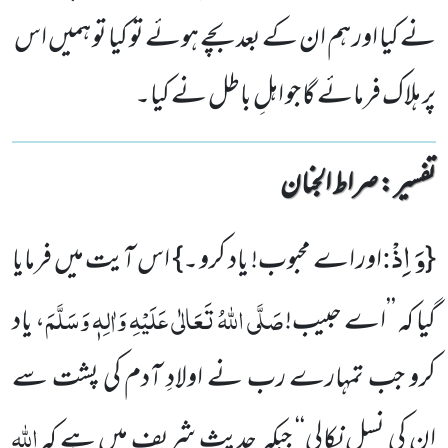
نے کیا اور ہم ان کے بعد بچے ہوئے تو کیا تو ہمیں اس
پر ہلاک فرمائے گا جو اہلِ باطل نے کیا۔
تفسیر : ‎صراط الجنان
وَ اِذْ
:
{
اور اے محبوب! یاد کرو ۔} اس آیت میں فرمایا
صَلَّی اللہُ تَعَالٰی عَلَیْہِ وَاٰلِہٖ وَسَلَّمَ
گیا کہ ’’اے حبیب!
، یاد
کرو جب تمہارے رب نے اولادِ آدم کی پشت سے
اللہ
ان کی نسل نکالی‘‘ جبکہ حدیث شریف میں ہے کہ