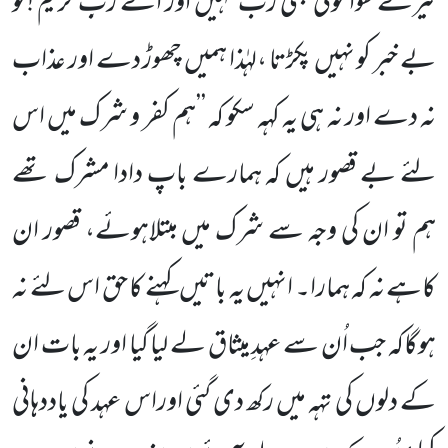
تیرے سوا کوئی بھی رب نہیں اور اے ربِّ کریم !تو
بے خبر کو نہیں پکڑتا ،لہٰذا ہمیں چھوڑ دے اور عذاب
نہ دے اور نہ ہی یہ کہہ سکو کہ ’’ہم کفر و شرک میں اس
لئے بے قصور ہیں کہ ہمارے باپ دادا مشرک تھے
ہم تو ان کی وجہ سے شرک میں مبتلاہوئے، قصور ان
کاہے نہ کہ ہمارا۔ انہیں یہ باتیں کہنے کا حق اس لئے نہ
ہوگاکہ جب اُن سے عہدِ میثاق لے لیا گیا اور یہ بات ان
کے دلوں کی تہہ میں رکھ دی گئی اوراس عہد کی یاددہانی