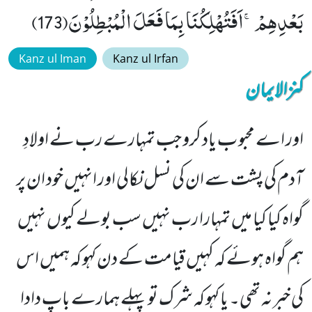
بَعْدِهِمْۚ-اَفَتُهْلِكُنَا بِمَا فَعَلَ الْمُبْطِلُوْنَ(173)
Kanz ul Iman
Kanz ul Irfan
کنزالایمان
اور اے محبو ب یاد کرو جب تمہارے رب نے اولادِ
آدم کی پشت سے ان کی نسل نکالی اور انہیں خود ان پر
گواہ کیا کیا میں تمہارا رب نہیں سب بولے کیوں نہیں
ہم گواہ ہوئے کہ کہیں قیامت کے دن کہو کہ ہمیں اس
کی خبر نہ تھی۔ یا کہو کہ شرک تو پہلے ہمارے باپ دادا