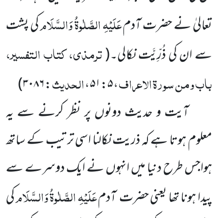
عَلَیْہِ الصَّلٰوۃُ وَالسَّلَام
تعالیٰ نے حضرت آدم
کی پشت
ترمذی، کتاب التفسیر،
سے ان کی ذُرِّیَّت نکالی۔
(
باب ومن سورۃ الاعراف
الحدیث
)
۳۰۸۶
:
،
۵۱:۵
،
آیت و حدیث دونوں پر نظر کرنے سے یہ
معلوم ہوتا ہے کہ ذریت نکالنا اسی ترتیب کے ساتھ
ہواجس طرح دنیا میں انہوں نے ایک دوسرے سے
عَلَیْہِ الصَّلٰوۃُ وَالسَّلَام
پیدا ہونا تھا یعنی حضرت آدم
کی