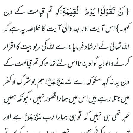
اَنْ تَقُوْلُوْا یَوْمَ الْقِیٰمَةِ
:
{
کہ تم قیامت کے دن
کہو۔} اس آیت اور بعد والی آیت کا خلاصہ یہ ہے کہ
اللہ
اللہ
تعالیٰ نے ارشاد فرمایا: اے
کی ربوبیت کا اقرار
کرنے والو! یہ گواہ بنانا اس لئے تھا تاکہ تم قیامت کے
اللہ عَزَّوَجَلَّ
دن یہ نہ کہہ سکو کہ اے
! ہم جو شرک و کفر
میں مبتلا رہے ہیں اس میں ہمارا قصورنہیں ،کیونکہ ہمیں
عَزَّوَجَلَّ
خبر تھی ہی نہیں کہ تو ہی ہمارا رب
ہے اور