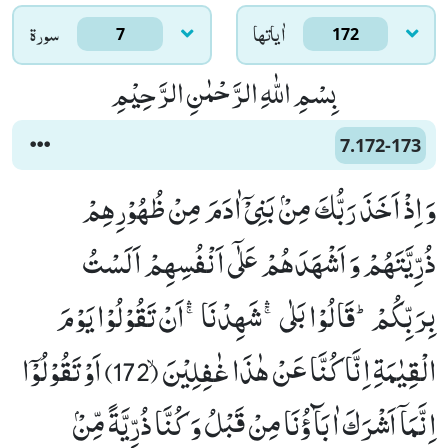
اٰياتها
سورۃ
7
172
بِسْمِ اللّٰهِ الرَّحْمٰنِ الرَّحِیْمِ
7.172-173
وَ اِذْ اَخَذَ رَبُّكَ مِنْۢ بَنِیْۤ اٰدَمَ مِنْ ظُهُوْرِهِمْ
ذُرِّیَّتَهُمْ وَ اَشْهَدَهُمْ عَلٰۤى اَنْفُسِهِمْ اَلَسْتُ
بِرَبِّكُمْؕ-قَالُوْا بَلٰىۚۛ-شَهِدْنَاۚۛ-اَنْ تَقُوْلُوْا یَوْمَ
الْقِیٰمَةِ اِنَّا كُنَّا عَنْ هٰذَا غٰفِلِیْنَۙ (172) اَوْ تَقُوْلُوْۤا
اِنَّمَاۤ اَشْرَكَ اٰبَآؤُنَا مِنْ قَبْلُ وَ كُنَّا ذُرِّیَّةً مِّنْۢ