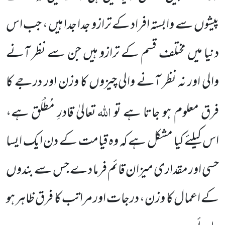
پیشوں سے وابستہ افراد کے ترازو جدا جدا ہیں ، جب اس
دنیا میں مختلف قسم کے ترازو ہیں جن سے نظر آنے
والی اور نہ نظر آنے والی چیزوں کا وزن اور درجے کا
اللہ
فرق معلوم ہو جاتا ہے تو
تعالیٰ قادرِ مُطْلَق ہے،
اس کیلئے کیا مشکل ہے کہ وہ قیامت کے دن ایک ایسا
حسی اور مقداری میزان قائم فرما دے جس سے بندوں
کے اعمال کا وزن، درجات اور مراتب کا فرق ظاہر ہو