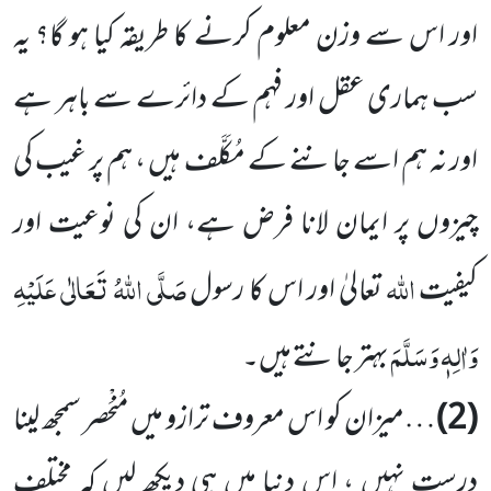
اور اس سے وزن معلوم کرنے کا طریقہ کیا ہو گا؟ یہ
سب ہماری عقل اور فہم کے دائرے سے باہر ہے
اور نہ ہم اسے جاننے کے مُکَلَّف ہیں ، ہم پر غیب کی
چیزوں پر ایمان لانا فرض ہے، ان کی نوعیت اور
اللہ
صَلَّی اللہُ تَعَالٰی عَلَیْہِ
کیفیت
تعالیٰ اور اس کا رسول
وَاٰلِہٖ وَسَلَّمَ
بہتر جانتے ہیں۔
(2)
…میزان کو اس معروف ترازو میں مُنْحَصر سمجھ لینا
درست نہیں ، اس دنیا میں ہی دیکھ لیں کہ مختلف