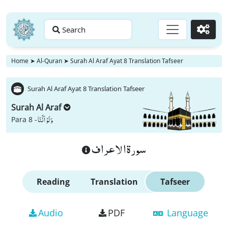
Search
Go
Home
➤
Al-Quran
➤
Surah Al Araf Ayat 8 Translation Tafseer
Surah Al Araf Ayat 8 Translation Tafseer
Surah Al Araf
وَ لَوْ اَنَّنَا
Para 8 -
سورة الاعراف
Reading
Translation
Tafseer
Audio
PDF
Language