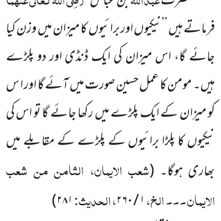
حضرت
بن عباس
فرماتے ہیں ’ ’نیکیوں اور برائیوں کا میزان میں وزن کیا
جائے گا، اس میزان کی ایک ڈنڈی اور دو پلڑے
ہیں۔ مومن کا عمل حسین صورت میں آئے گا اور ا س
کو میزان کے ایک پلڑے میں رکھا جائے گا تو اس کی
نیکیوں کا پلڑا برائیوں کے پلڑے کے مقابلے میں
شعب الایمان، الثامن من شعب
بھاری ہوگا۔
(
الایمان ۔۔۔ الخ،
، الحدیث:
)
۲۸۱
۱ / ۲۶۰