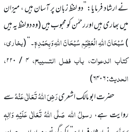
نے ارشاد فرمایا: ’’دو لفظ زبان پر آسان ہیں ، میزان
میں بھاری ہیں اور رحمٰن کو محبوب ہیں (وہ دو لفظ یہ ہیں
سُبْحَانَ اللہِ الْعَظِیْمِ سُبْحَانَ اللہِ وَبِحَمْدِہٖ
بخاری،
)
۔‘‘
(
کتاب الدعوات، باب فضل التسبیح،
،
۴ / ۲۲۰
الحدیث:
)
۶۴۰۶
رَضِیَ اللہُ تَعَالٰی عَنْہُ
حضرت ابو مالک اشعری
سے
رسولُ اللہ
صَلَّی اللہُ تَعَالٰی عَلَیْہِ وَاٰلِہٖ
روایت ہے،
وَسَلَّمَ