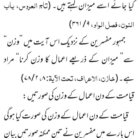
تاج العروس، باب
کیا جائے اسے میزان کہتے ہیں۔
(
النون، فصل الواو،
)
۹ / ۳۶۱
جمہور مفسرین کے نزدیک اس آیت میں ’’وزن‘‘
سے’’ میزان کے ذریعے اعمال کا وزن کرنا‘‘ مراد
خازن، الاعراف، تحت الآیۃ:
،
ہے۔
(
۸
۲ / ۷۸
)
قیامت کے دن اعمال کے وزن کی صورتیں :
قیامت کے دن اعمال کے وزن کی صورت کیا ہوگی
اس بارے میں مفسرین نے تین ممکنہ صورتیں بیان