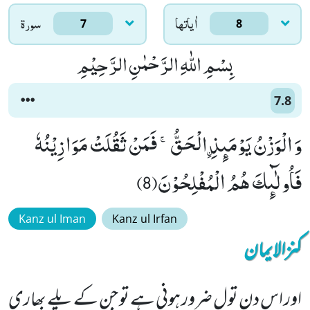
اٰياتها
سورۃ
7
8
بِسْمِ اللّٰهِ الرَّحْمٰنِ الرَّحِیْمِ
7.8
وَ الْوَزْنُ یَوْمَىٕذِ ﹰالْحَقُّۚ- فَمَنْ ثَقُلَتْ مَوَازِیْنُهٗ
فَاُولٰٓىٕكَ هُمُ الْمُفْلِحُوْنَ(8)
Kanz ul Iman
Kanz ul Irfan
کنزالایمان
اور اس دن تول ضرور ہونی ہے تو جن کے پلے بھاری