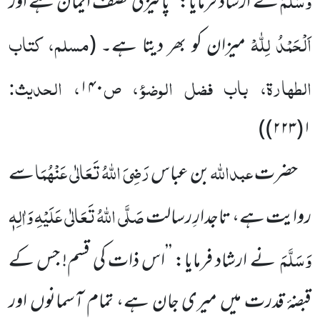
نے ارشاد فرمایا: ’’پاکیزگی نصف ایمان ہے اور
اَلْحَمْدُ لِلّٰہْ
مسلم، کتاب
میزان کو بھر دیتا ہے۔
(
الطہارۃ، باب فضل الوضوء، ص
، الحدیث:
۱۴۰
)
۱(۲۲۳)
عبداللہ
رَضِیَ اللہُ تَعَالٰی عَنْہُمَا
حضرت
بن عباس
سے
صَلَّی اللہُ تَعَالٰی عَلَیْہِ وَاٰلِہٖ
روایت ہے، تاجدارِ رسالت
وَسَلَّمَ
نے ارشاد فرمایا: ’’اس ذات کی قسم! جس کے
قبضۂ قدرت میں میری جان ہے، تمام آسمانوں اور