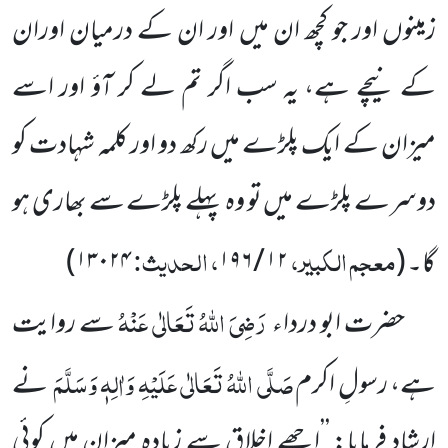
زمینوں اور جو کچھ ان میں اور ان کے درمیان اوران
کے نیچے ہے، یہ سب اگر تم لے کر آؤ اور اسے
میزان کے ایک پلڑے میں رکھ دو اور کلمہ شہادت کو
دوسرے پلڑے میں تو وہ پہلے پلڑے سے بھاری ہو
معجم الکبیر،
، الحدیث:
گا۔
(
۱۲ / ۱۹۶
۱۳۰۲۴
)
رَضِیَ اللہُ تَعَالٰی عَنْہُ
حضرت ابو درداء
سے روایت
صَلَّی اللہُ تَعَالٰی عَلَیْہِ وَاٰلِہٖ وَسَلَّمَ
ہے، رسولِ اکرم
نے
ارشاد فرمایا: ’’اچھے اخلاق سے زیادہ میزان میں کوئی