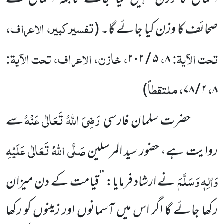
تفسیر کبیر، الاعراف،
صحائف کا وزن کیا جائے گا۔
(
تحت الآیۃ:
،
، خازن، الاعراف، تحت الآیۃ:
۵ / ۲۰۲
۸
،
، ملتقطاً
)
۲ / ۷۸
۸
رَضِیَ اللہُ تَعَالٰی عَنْہُ
حضرت سلمان فارسی
سے
صَلَّی اللہُ تَعَالٰی عَلَیْہِ
روایت ہے، حضور سید المرسلین
وَاٰلِہٖ وَسَلَّمَ
نے ارشاد فرمایا: ’’قیامت کے دن میزان
رکھا جائے گا اگر اس میں آسمانوں اور زمینوں کو رکھا