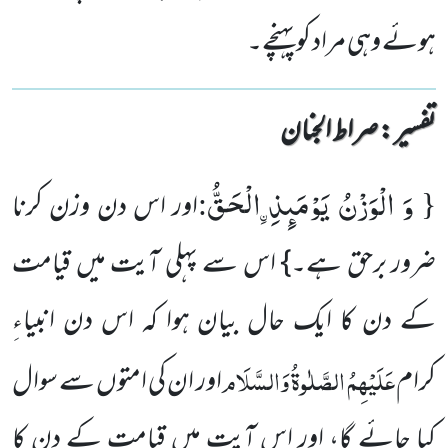
ہوئے وہی مراد کو پہنچے۔
تفسیر : ‎صراط الجنان
وَ الْوَزْنُ یَوْمَىٕذِ ﹰالْحَقُّ
:
{
اور اس دن وزن کرنا
ضرور برحق ہے۔} اس سے پہلی آیت میں قیامت
کے دن کا ایک حال بیان ہوا کہ اس دن انبیاءِ
عَلَیْہِمُ الصَّلٰوۃُ وَالسَّلَام
کرام
اور ان کی امتوں سے سوال
کیا جائے گا، اور اس آیت میں قیامت کے دن کا