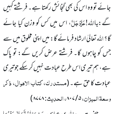
جائے تو وہ اس کی بھی گنجائش رکھتا ہے۔ فرشتے کہیں
یااللہ!
عَزَّوَجَلَّ
گے:
، اس میں کس کو وزن کیا جائے
اللہ
گا؟
تعالیٰ ارشاد فرمائے گا: میں اپنی مخلوق میں سے
جس کو چاہوں گا۔ فرشتے عرض کریں گے: تو پاک
ہے، ہم تیری اس طرح عبادت نہیں کر سکے جوتیری
مستدرک، کتاب الاہوال، ذکر
عبادت کا حق ہے۔
(
وسعۃ المیزان،
، الحدیث:
)
۸۷۷۸
۵ / ۸۰۷
عبداللہ
رَضِیَ اللہُ تَعَالٰی عَنْہُمَا