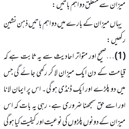
میزان سے متعلق دو اہم باتیں :
یہاں میزان کے بارے میں دو اہم باتیں ذہن نشین
رکھیں :
(1)
…صحیح اور متواتر احادیث سے یہ ثابت ہے کہ
قیامت کے دن ایک میزان لا کر رکھی جائے گی جس
میں دو پلڑے اور ایک ڈنڈی ہو گی۔ اس پر ایمان لانا
اور اسے حق سمجھنا ضروری ہے، رہی یہ بات کہ اس
میزان کے دونوں پلڑوں کی نوعیت اور کیفیت کیا ہو گی