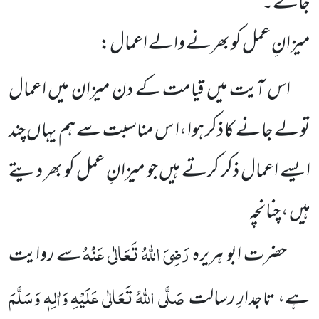
جائے۔
میزانِ عمل کو بھرنے والے اعمال:
اس آیت میں قیامت کے دن میزان میں اعمال
تولے جانے کا ذکر ہوا ،ا س مناسبت سے ہم یہاں چند
ایسے اعمال ذکر کرتے ہیں جو میزانِ عمل کو بھر دیتے
ہیں ، چنانچہ
رَضِیَ اللہُ تَعَالٰی عَنْہُ
حضرت ابو ہریرہ
سے روایت
صَلَّی اللہُ تَعَالٰی عَلَیْہِ وَاٰلِہٖ وَسَلَّمَ
ہے، تاجدارِ رسالت