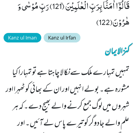
قَالُوْۤا اٰمَنَّا بِرَبِّ الْعٰلَمِیْنَۙ (121) رَبِّ مُوْسٰى وَ
هٰرُوْنَ(122)
Kanz ul Iman
Kanz ul Irfan
کنزالایمان
تمہیں تمہارے ملک سے نکا لا چاہتا ہے تو تمہارا کیا
مشورہ ہے۔ بولے انہیں اور ان کے بھائی کو ٹھہرا اور
شہروں میں لوگ جمع کرنے والے بھیج دے۔ کہ ہر
علم والے جادوگر کو تیرے پاس لے آئیں۔ اور