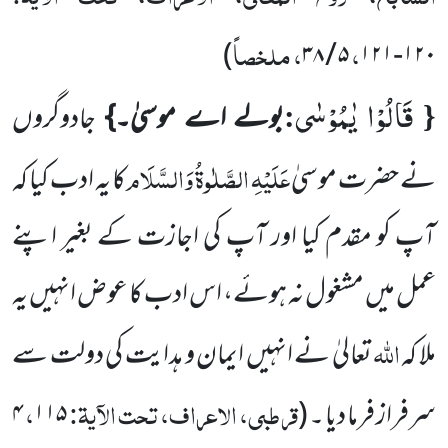
،
، ملخصاً
)
۳۸
/
۵
۱۲۱
-
۱۲۰
قَالُوْا یٰمُوْسٰى
:
{
بولے اے موسیٰ۔}
جادوگروں
عَلَیْہِ الصَّلٰوۃُ وَالسَّلَام
نے حضرت موسیٰ
کا یہ ادب کیا کہ
آپ کو مقدم
کیا اور آپ کی اجازت کے بغیر اپنے
عمل میں مشغول نہ ہوئے، اس ادب کا عوض انہیں یہ
اللہ
ملا کہ
تعالیٰ نے انہیں ایمان
و ہدایت کی دولت سے
قرطبی، الاعراف، تحت الآیۃ:
،
سرفراز فرما دیا ۔
(
۱۱۵
۴