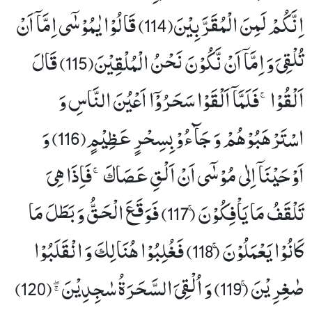
اِنَّكُمْ لَمِنَ الْمُقَرَّبِیْنَ(114) قَالُوْا یٰمُوْسٰۤى اِمَّاۤ اَنْ
تُلْقِیَ وَ اِمَّاۤ اَنْ نَّكُوْنَ نَحْنُ الْمُلْقِیْنَ(115) قَالَ
اَلْقُوْاۚ-فَلَمَّاۤ اَلْقَوْا سَحَرُوْۤا اَعْیُنَ النَّاسِ وَ
اسْتَرْهَبُوْهُمْ وَ جَآءُوْ بِسِحْرٍ عَظِیْمٍ(116) وَ
اَوْحَیْنَاۤ اِلٰى مُوْسٰۤى اَنْ اَلْقِ عَصَاكَۚ-فَاِذَا هِیَ
تَلْقَفُ مَا یَاْفِكُوْنَۚ (117) فَوَقَعَ الْحَقُّ وَ بَطَلَ مَا
كَانُوْا یَعْمَلُوْنَۚ (118) فَغُلِبُوْا هُنَالِكَ وَ انْقَلَبُوْا
صٰغِرِیْنَۚ (119) وَ اُلْقِیَ السَّحَرَةُ سٰجِدِیْنَﭕ(120)