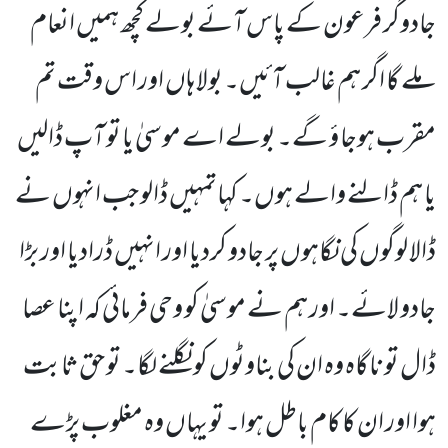
جادوگر فرعون کے پاس آئے بولے کچھ ہمیں انعام
ملے گا اگر ہم غالب آئیں۔ بولا ہاں اور اس وقت تم
مقرب ہوجا ؤ گے۔ بولے اے موسیٰ یا تو آپ ڈالیں
یا ہم ڈالنے والے ہوں۔ کہاتمہیں ڈالو جب انہوں نے
ڈالا لوگوں کی نگاہوں پر جادو کردیا اور انہیں ڈرادیا اور بڑا
جادو لائے۔ اور ہم نے موسیٰ کو وحی فرمائی کہ اپنا عصا
ڈال تو ناگاہ وہ ان کی بناوٹوں کو نگلنے لگا۔ تو حق ثابت
ہوا اور ان کا کام باطل ہوا۔ تو یہاں وہ مغلوب پڑے