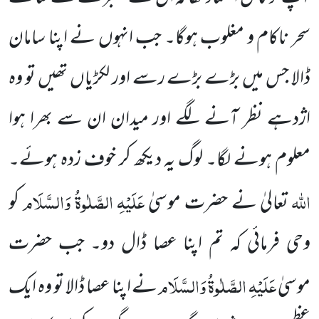
سحر ناکام و مغلوب ہوگا۔ جب انہوں نے اپنا سامان
ڈالا جس میں بڑے بڑے رسے اور لکڑیاں تھیں تو وہ
اژدہے نظر آنے لگے اور میدان ان سے بھرا ہوا
معلوم ہونے لگا۔ لوگ یہ دیکھ کر خوف زدہ ہوئے۔
اللہ
عَلَیْہِ الصَّلٰوۃُ وَالسَّلَام
تعالیٰ نے حضرت موسیٰ
کو
وحی فرمائی کہ تم اپنا عصا ڈال دو۔ جب حضرت
عَلَیْہِ الصَّلٰوۃُ وَالسَّلَام
موسیٰ
نے اپنا عصا ڈالا تو وہ ایک