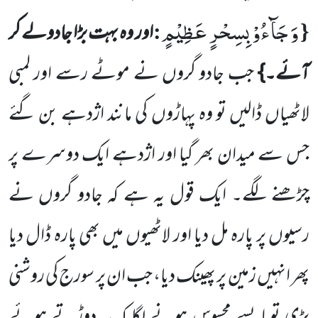
وَ جَآءُوْ بِسِحْرٍ عَظِیْمٍ
:
{
اور وہ بہت بڑا جادولے کر
آئے۔}
جب جادو گروں نے موٹے رسے اور لمبی
لاٹھیاں ڈالیں
تو وہ پہاڑوں کی مانند اژدہے بن گئے
جس سے میدان بھر گیا اور اژدہے ایک دوسرے پر
چڑھنے لگے۔ ایک قول یہ ہے کہ جادو گروں نے
رسیوں پر پارہ مل دیا اور لاٹھیوں میں بھی پارہ ڈال دیا
پھر انہیں زمین پر پھینک دیا، جب ان پر سورج
کی روشنی
پڑی تو ایسے محسوس ہونے لگا کہ یہ دوڑتے ہوئے