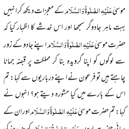
عَلَیْہِ الصَّلٰوۃُ وَالسَّلَام
موسیٰ
کے معجزات دیکھ کر انہیں
بہت ماہر جادوگر سمجھا اور اس خدشے کا اظہار
کیا کہ
عَلَیْہِ الصَّلٰوۃُ وَالسَّلَام
حضرت موسیٰ
اپنے جادو کے زور
سے لوگوں کو اپنا گرویدہ بنا کر مملکت پر قبضہ جمانا
چاہتے ہیں تو فرعون نے اپنے درباریوں سے کہا: تم
اس کے بارے میں کیا مشورہ دیتے ہو؟ انہوں نے
عَلَیْہِ الصَّلٰوۃُ وَالسَّلَام
کہا: تم حضرت موسیٰ
اور ان کے
عَلَیْہِ الصَّلٰوۃُ وَالسَّلَام