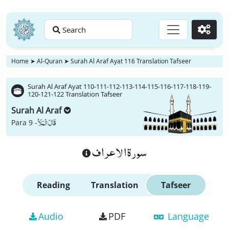
Search
Go
Home
➤
Al-Quran
➤
Surah Al Araf Ayat 116 Translation Tafseer
Surah Al Araf Ayat 110-111-112-113-114-115-116-117-118-119-
120-121-122 Translation Tafseer
Surah Al Araf
قَالَ الْمَلَاُ
Para 9 -
سورة الاعراف
Reading
Translation
Tafseer
Audio
PDF
Language