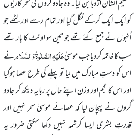
عظیم الشان اژدہا بن گیا۔ وہ جادو گروں کی سحر کاریوں
کو ایک ایک کرکے نگل گیا اور تمام رسے اور لٹھے
جو
اُنہوں نے جمع کئے تھے جو تین سو اونٹ کا بار تھے
عَلَیْہِ الصَّلٰوۃُ وَالسَّلَام
سب کا خاتمہ کردیا جب موسیٰ
نے
اس کو دستِ مبارک
میں لیا تو پہلے کی طرح عصا ہوگیا
اور اس کا حجم اور وزن اپنے حال پر رہا یہ دیکھ کر جادو
گروں نے پہچان لیا کہ عصائے موسیٰ سحر نہیں اور
قدرتِ بشری ایسا کرشمہ نہیں دکھا سکتی ضرور یہ