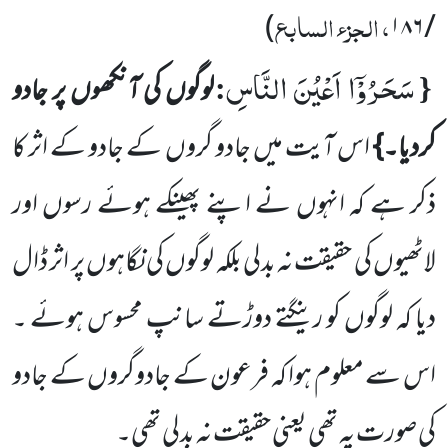
، الجزء السابع
)
۱۸۶
/
سَحَرُوْۤا اَعْیُنَ النَّاسِ
:
{
لوگوں کی آنکھوں پر جادو
کردیا۔}
اس آیت میں جادو گروں کے جادو کے اثر کا
ذکر ہے کہ انہوں نے اپنے پھینکے ہوئے رسوں اور
لاٹھیوں کی حقیقت نہ بدلی بلکہ لوگوں کی نگاہوں پر اثر ڈال
دیا کہ لوگوں کو رینگتے
دوڑتے سانپ محسوس ہوئے ۔
اس سے معلوم ہوا کہ فرعون کے جادوگروں کے جادو
کی صورت یہ تھی یعنی حقیقت نہ بدلی تھی۔