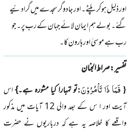
اور ذلیل ہوکر پلٹے۔ اور جادوگر سجدے میں گرادئیے
گئے۔ بولے ہم ایمان لائے جہان کے رب پر۔ جو
رب ہے موسیٰ اور ہارون کا۔
تفسیر : ‎صراط الجنان
فَمَا ذَا تَاْمُرُوْنَ
:
{
تو تمہارا کیا مشورہ ہے۔}
اس
آیت اور ا س کے بعد والی
12
آیات میں مذکور
واقعے کا خلاصہ یہ ہے
کہ درباریوں نے حضرت