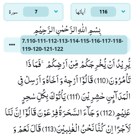
اٰياتها
سورۃ
7
116
بِسْمِ اللّٰهِ الرَّحْمٰنِ الرَّحِیْمِ
7.110-111-112-113-114-115-116-117-118-
119-120-121-122
یُّرِیْدُ اَنْ یُّخْرِجَكُمْ مِّنْ اَرْضِكُمْۚ-فَمَا ذَا
تَاْمُرُوْنَ(110) قَالُوْۤا اَرْجِهْ وَ اَخَاهُ وَ اَرْسِلْ فِی
الْمَدَآىٕنِ حٰشِرِیْنَۙ (111) یَاْتُوْكَ بِكُلِّ سٰحِرٍ
عَلِیْمٍ(112) وَ جَآءَ السَّحَرَةُ فِرْعَوْنَ قَالُوْۤا اِنَّ لَنَا
لَاَجْرًا اِنْ كُنَّا نَحْنُ الْغٰلِبِیْنَ(113) قَالَ نَعَمْ وَ