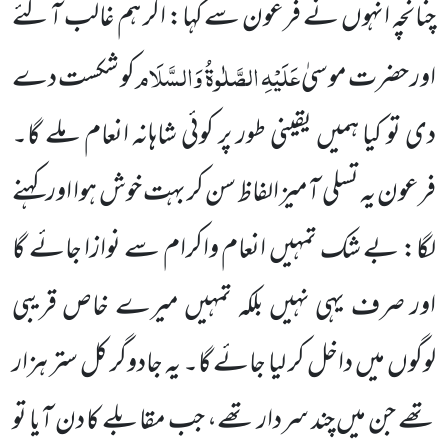
چنانچہ انہوں نے فرعون سے کہا: اگر ہم غالب آگئے
عَلَیْہِ الصَّلٰوۃُ وَالسَّلَام
اور حضرت موسیٰ
کو شکست دے
دی تو کیا ہمیں یقینی طور پر کوئی شاہانہ انعام ملے گا۔
فرعون یہ تسلی آمیز الفاظ سن کر بہت خوش ہوا اور کہنے
لگا: بے شک تمہیں انعام واکرام سے نوازا جائے گا
اور صرف یہی نہیں بلکہ تمہیں میرے خاص قریبی
لوگوں میں داخل کر لیا جائے گا۔ یہ جادوگر کل ستر ہزار
تھے جن میں چند سردار تھے، جب مقابلے کا دن آیا تو