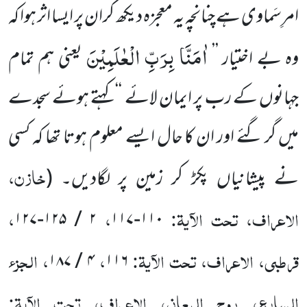
امرِسَماوی ہے چنانچہ یہ معجزہ دیکھ کران پر ایسا اثر ہوا کہ
اٰمَنَّا بِرَبِّ الْعٰلَمِیْنَ
وہ بے اختیار ’’
یعنی ہم تمام
جہانوں کے رب پر ایمان لائے
‘‘ کہتے ہوئے سجدے
میں گر گئے اور ان کا حال ایسے معلوم ہوتا تھا کہ کسی
خازن،
نے پیشانیاں پکڑ کر زمین پر لگادیں۔
(
الاعراف، تحت الآیۃ:
،
،
۱۲۷
-
۱۲۵
/
۲
۱۱۷
-
۱۱۰
قرطبی، الاعراف، تحت الآیۃ:
،
، الجزء
۱۸۷
/
۴
۱۱۶
السابع، روح المعانی، الاعراف، تحت الآیۃ: