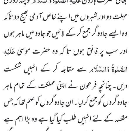
بھائی حضرت ہارون
کو چند روز کی
مہلت دو اور شہروں میں اپنے خاص آدمی بھیج دو تاکہ
وہ ایسے جادو گر جمع کر کے لائیں جو جادو میں ماہر ہوں
عَلَیْہِ
اور سب پر فائق ہوں تا کہ وہ حضرت موسیٰ
الصَّلٰوۃُ وَالسَّلَام
سے مقابلہ کر کے انہیں شکست
دیں۔ چنانچہ فرعون نے اپنی مملکت کے تمام ماہر
جادو گروں کو جمع کر لیا۔ ان جادو گروں کو علم تھا کہ جس
مقصد کے لئے انہیں طلب کیا گیا ہے وہ بڑا اہم ہے