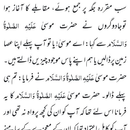
سب مقررہ جگہ پر جمع ہوئے، مقابلے کا آغاز ہوا
عَلَیْہِ الصَّلٰوۃُ
توجادوگروں نے حضرت موسیٰ
وَالسَّلَام
سے کہا: اے موسیٰ!
یا تو آپ پہلے اپنا عصا
زمین پرڈالیں یا ہم اپنے پاس موجود چیزیں ڈالتے ہیں۔
عَلَیْہِ الصَّلٰوۃُ وَالسَّلَام
حضرت موسیٰ
نے فرمایا:
تم ہی
عَلَیْہِ الصَّلٰوۃُ وَالسَّلَام
پہلے ڈالو۔ حضرت موسیٰ
کا یہ
فرمانا اس لئے تھا کہ آپ کو ان کی کچھ پرواہ نہ تھی اور
آپ کو کامل اعتماد
تھا کہ ان کے معجزے کے سامنے