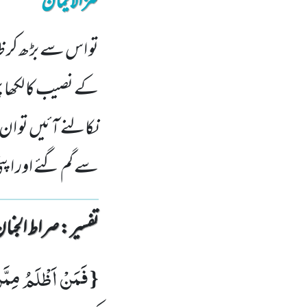
کنزالایمان
تو اس سے بڑھ کر ظ
کے نصیب کا لکھا 
نکالنے آئیں تو ان 
سے گم گئے اور اپن
تفسیر : ‎صراط الجنان
فَمَنْ اَظْلَمُ مِمّ
{