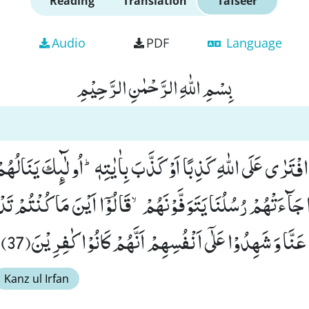
Reading
Translation
Tafseer
Audio
PDF
Language
بِسْمِ اللّٰهِ الرَّحْمٰنِ الرَّحِیْمِ
فْتَرٰى عَلَى اللّٰهِ كَذِبًا اَوْ كَذَّبَ بِاٰیٰتِهٖؕ-اُولٰٓىٕكَ یَنَالُهُ
 جَآءَتْهُمْ رُسُلُنَا یَتَوَفَّوْنَهُمْۙ-قَالُوْۤا اَیْنَ مَا كُنْتُمْ ت
 عَنَّا وَ شَهِدُوْا عَلٰۤى اَنْفُسِهِمْ اَنَّهُمْ كَانُوْا كٰفِرِیْنَ(37)
Kanz ul Irfan