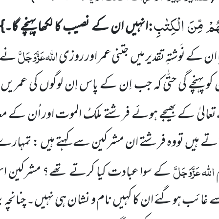
هُمْ مِّنَ الْكِتٰبِ
:
انہیں ان کے نصیب کا لکھا پہنچے گا۔}
اللہ
عَزَّوَجَلَّ
یا ان کے
نَوشتہِ
تقدیر میں جتنی عمر اور روزی
نے م
و پہنچے گی حتّٰی کہ جب اِن کے پاس اِن لوگوں
کی عمریں 
تعالیٰ کے بھیجے ہوئے فرشتے
ملکُ الموت اور اُن کے مع
ٓتے ہیں تووہ فرشتے ان مشرکین سے کہتے ہیں : تمہارے
اللہ
عَزَّوَجَلَّ
م
کے سوا عبادت کیا کرتے تھے؟ مشرکین ا
ے غائب ہوگئے ان کا کہیں نام و نشان ہی نہیں۔ چنانچہ ب