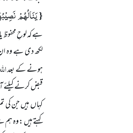
یَنَالُهُمْ نَصِیْبُ
{
ہے کہ لوحِ محفوظ 
لکھ دی ہے وہ ان ک
اللہ
ہونے کے بعد
قبض کرنے کیلئے ا
کہاں ہیں جن کی ت
کہتے ہیں : وہ ہم س