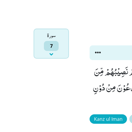
سورۃ
7
مْ نَصِیْبُهُمْ مِّنَ
َدْعُوْنَ مِنْ دُوْنِ
Kanz ul Iman