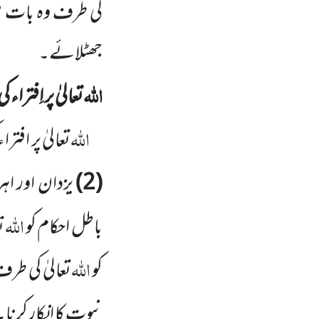
کی طرف وہ بات من
جھٹلائے۔
اللہ
تعالیٰ پر اِفتراء
اللہ
تعالیٰ پر افت
(
2
)
یزدان اور اہر
اللہ
باطل احکام کو
ت
اللہ
کو
تعالیٰ کی طرف
نبوت کا انکار کرنا