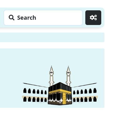
Search
Go