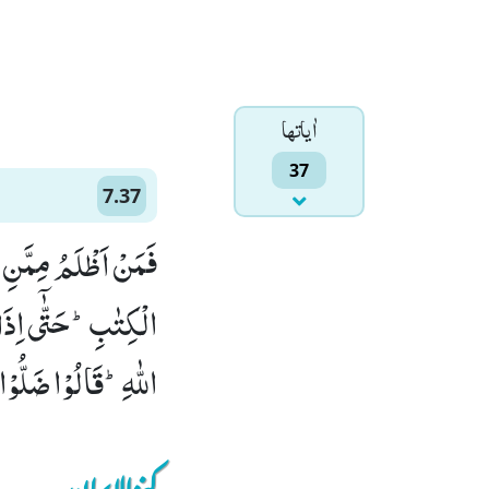
اٰياتها
37
7.37
فَمَنْ اَظْلَمُ مِمَّنِ ا
الْكِتٰبِؕ-حَتّٰۤى اِذَا
اللّٰهِؕ-قَالُوْا ضَلُّوْا