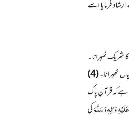
رشاد فرمایا اسے
ا شریک ٹھہرانا۔
یاں ٹھہرانا۔
(
4
)
ہے کہ قرآنِ پاک
لَیْہِ وَاٰلِہٖ وَسَلَّمَ
کی