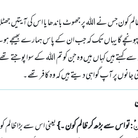
الم کون جس نے اللہ پر جھوٹ باندھا یا اس کی آیتیں جھٹل
پہونچے گا یہاں تک کہ جب ان کے پاس ہمارے بھیجے ہو
سے کہتے ہیں کہاں ہیں وہ جن کو تم اللہ کے سوا پوجتے تھے 
ی جانوں پر آپ گواہی دیتے ہیں کہ وہ کافر تھے۔
َن
:
تو اس سے بڑھ کر ظالم کون ۔}
یعنی اس سے بڑا ظالم ک