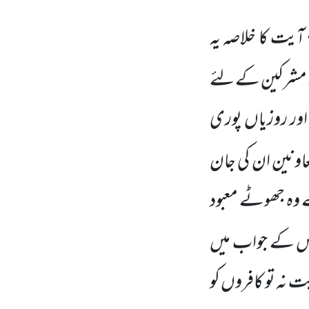
آیت کا خلاصہ یہ
شرکین کے لئے
اور روزیاں پوری
اونین ان کی
جان
 وہ جھوٹے معبود
س کے جواب میں
ت نہ تو کافروں کو