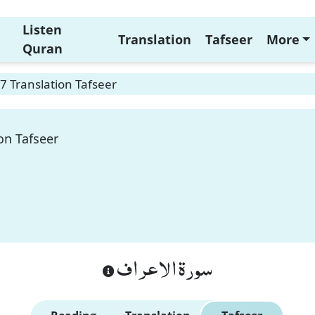
Listen
Translation
Tafseer
More
Quran
7 Translation Tafseer
on Tafseer
سورة الاعراف