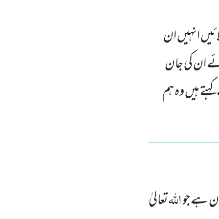
ائیں انہیں ان
ئے ان کی جان
کہتے ہیں وہ ہم
اللہ
ون ہے جو
تعالیٰ