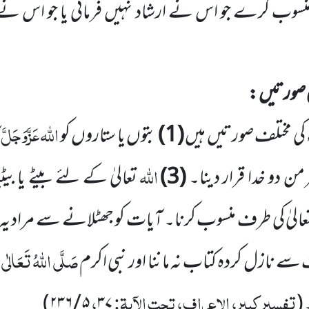
سوب کرے جو اس نے ارشاد نہیں فرمائی یا جو اس نے ا
 کی صورتیں :
اللہ عَزَّوَجَلَّ
راء کی مختلف صورتیں ہیں
(
1
)
بتوں یا ستاروں کو
ک
اللہ
من دو خدا قرار دینا۔
(
3
)
تعالیٰ کے لئے بیٹے یا بیٹ
عالیٰ کی طرف منسوب کرنا۔ آیات کو جھٹلانے سے مراد یہ 
صَلَّی اللہُ تَعَالٰی عَ
 سے نازل کردہ کتاب نہ ماننا اور نبی اکرم
تفسیر کبیر، الاعراف، تحت الآیۃ:
،
۔
(
۳۷
۵
/
۲۳۶
)